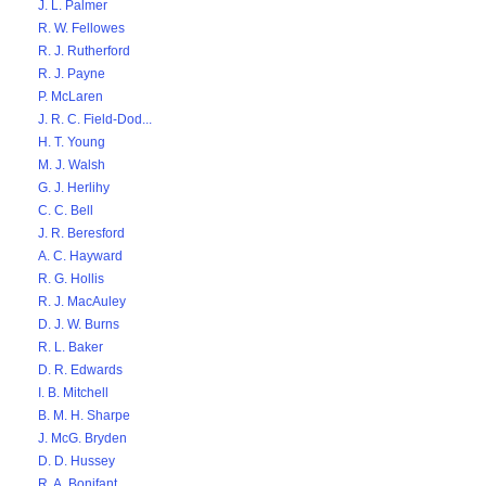
J. L. Palmer
R. W. Fellowes
R. J. Rutherford
R. J. Payne
P. McLaren
J. R. C. Field-Dod...
H. T. Young
M. J. Walsh
G. J. Herlihy
C. C. Bell
J. R. Beresford
A. C. Hayward
R. G. Hollis
R. J. MacAuley
D. J. W. Burns
R. L. Baker
D. R. Edwards
I. B. Mitchell
B. M. H. Sharpe
J. McG. Bryden
D. D. Hussey
R. A. Bonifant