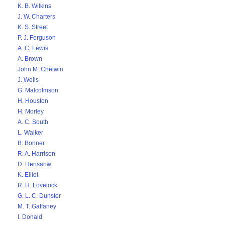
K. B. Wilkins
J. W. Charters
K. S. Street
P. J. Ferguson
A. C. Lewis
A. Brown
John M. Chetwin
J. Wells
G. Malcolmson
H. Houston
H. Morley
A. C. South
L. Walker
B. Bonner
R. A. Harrison
D. Hensahw
K. Elliot
R. H. Lovelock
G. L. C. Dunster
M. T. Gaffaney
I. Donald