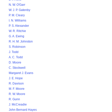
N. W. O'Garr
W. J. P. Gatenby
P. M. Cleary
I. N. Williams
P. S. Alexander
W. R. Ritchie
G. A. Ewing
R. H. M. Johnston
S. Robinson
J. Todd
A. C. Todd
D. Moore
C. Stockwell
Margaret J. Evans
J. E. Hope
R. Davison
M. F. Moore
R. W. Moore
R. Gunn
J. McCreadie
John Bernard Hayes