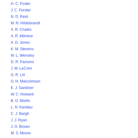
H. C. Foster
J. C. Forster
N. D. Reid
M. N. Hildebrandt
A. R. Challis
A. R. Milmine
A. D. Jones
K. M. Stevens
M. L. Wensley
D. R. Parsons
J. M. LeCren
G. R. Lill
G. H. Malcolmson
E. J. Gardiner
W. C. Howard
B. G. Martin
L. H. Karatau
C. J. Bargh
J. J. Ryan
J. G. Brown
M. S. Moore