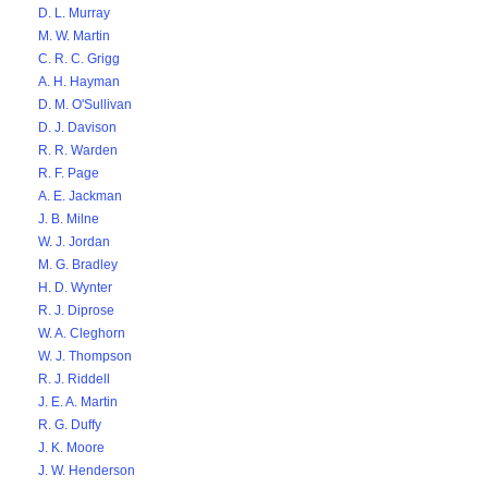
D. L. Murray
M. W. Martin
C. R. C. Grigg
A. H. Hayman
D. M. O'Sullivan
D. J. Davison
R. R. Warden
R. F. Page
A. E. Jackman
J. B. Milne
W. J. Jordan
M. G. Bradley
H. D. Wynter
R. J. Diprose
W. A. Cleghorn
W. J. Thompson
R. J. Riddell
J. E. A. Martin
R. G. Duffy
J. K. Moore
J. W. Henderson