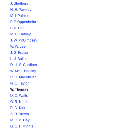
J. Struthers
H. E. Pawsey
M. I. Palmer
P. P. Oppenheim
B. A. Bell
M. D. Harvey
J. W. McGimpsey
W. W. Lee
J. G. Fraser
L. J. Butler
D. H. S. Gardiner
W. McG. Barclay
R. D. MacAlister
N. C. Taylor
W. Thomas
D. C. Watts
G. R. Naish
R. D. Kirk
S. D. Brown
M. J. M. Hay
D. C. F. Minnis