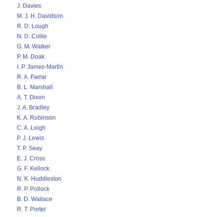
J. Davies
M. J. H. Davidson
R. D. Lough
N. D. Collie
G. M. Walker
P. M. Doak
I. P. James-Martin
R. A. Farrar
B. L. Marshall
A. T. Dixon
J. A. Bradley
K. A. Robinson
C. A. Leigh
P. J. Lewis
T. P. Seay
E. J. Cross
G. F. Kellock
N. K. Huddleston
R. P. Pollock
B. D. Wallace
R. T. Porter