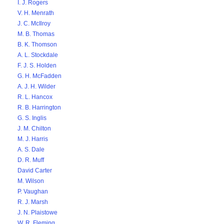
I. J. Rogers
V. H. Menrath
J. C. McIlroy
M. B. Thomas
B. K. Thomson
A. L. Stockdale
F. J. S. Holden
G. H. McFadden
A. J. H. Wilder
R. L. Hancox
R. B. Harrington
G. S. Inglis
J. M. Chilton
M. J. Harris
A. S. Dale
D. R. Muff
David Carter
M. Wilson
P. Vaughan
R. J. Marsh
J. N. Plaistowe
W. R. Fleming