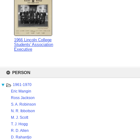
1966 Lincoln College
Students' Association
Executive
Skip
to
PERSON
content
1961-1970
Eric Mangin
Ross Jackson
S. A. Robinson
N. R. Ibbotson
M. J. Scott
T. J. Hogg
R. D. Allen
D. Rahardjo