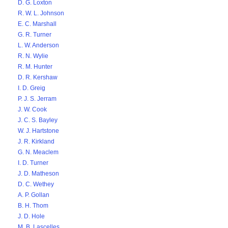
D. G. Loxton
R. W. L. Johnson
E. C. Marshall
G. R. Turner
L. W. Anderson
R. N. Wylie
R. M. Hunter
D. R. Kershaw
I. D. Greig
P. J. S. Jerram
J. W. Cook
J. C. S. Bayley
W. J. Hartstone
J. R. Kirkland
G. N. Meaclem
I. D. Turner
J. D. Matheson
D. C. Wethey
A. P. Gollan
B. H. Thom
J. D. Hole
M. B. Lascelles