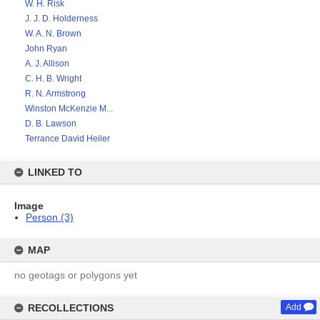
W. H. Risk
J. J. D. Holderness
W. A. N. Brown
John Ryan
A. J. Allison
C. H. B. Wright
R. N. Armstrong
Winston McKenzie M...
D. B. Lawson
Terrance David Heiler
LINKED TO
Image
Person (3)
MAP
no geotags or polygons yet
RECOLLECTIONS
Add