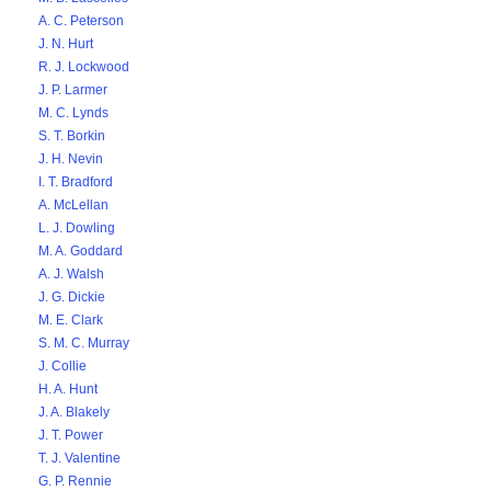
A. C. Peterson
J. N. Hurt
R. J. Lockwood
J. P. Larmer
M. C. Lynds
S. T. Borkin
J. H. Nevin
I. T. Bradford
A. McLellan
L. J. Dowling
M. A. Goddard
A. J. Walsh
J. G. Dickie
M. E. Clark
S. M. C. Murray
J. Collie
H. A. Hunt
J. A. Blakely
J. T. Power
T. J. Valentine
G. P. Rennie