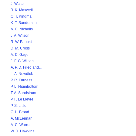
J. Walter
B. K. Maxwell
O. T. Kingma
K. T. Sanderson
A. C. Nicholls
J. A. Wilson
R. W. Bassett
D. M. Cross
A. D. Gage
J. F. G. Wilson
A. P. D. Friedland...
L. A. Newdick
P. R. Furness
P. L. Higinbottom
T. A. Sandstrum
P. F. Le Lievre
P. S. Little
C. L. Broad
A. McLennan
A. C. Warren
W. D. Hawkins