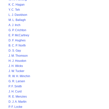
K. C. Hagan
Y. C. Teh
L. J. Davidson
M. L. Ballagh
A. J. Inch
G. P. Crichton
E. P. McCartney
D. F. Hughes
B. C. P. North
D. S. Gay
J. M. Thomson
H. J. Houston
J. H. Wicks
J. W. Tucker
R. W. H. Minchin
G. R. Larsen
P. F. Smith
J. H. Curd
R. E. Menzies
D. J. A. Martin
P. F. Locke