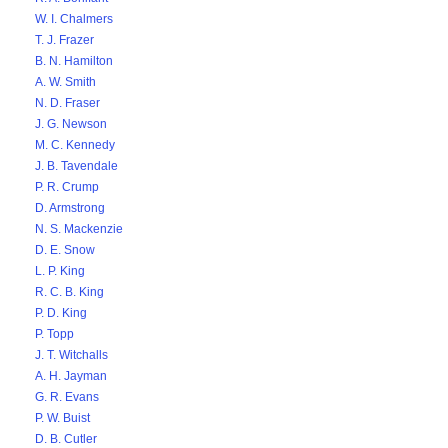
W. I. Chalmers
T. J. Frazer
B. N. Hamilton
A. W. Smith
N. D. Fraser
J. G. Newson
M. C. Kennedy
J. B. Tavendale
P. R. Crump
D. Armstrong
N. S. Mackenzie
D. E. Snow
L. P. King
R. C. B. King
P. D. King
P. Topp
J. T. Witchalls
A. H. Jayman
G. R. Evans
P. W. Buist
D. B. Cutler