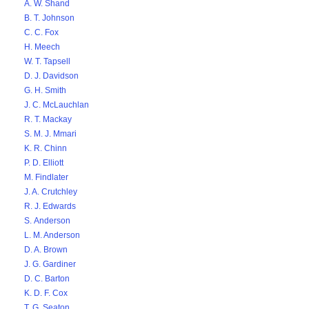
A. W. Shand
B. T. Johnson
C. C. Fox
H. Meech
W. T. Tapsell
D. J. Davidson
G. H. Smith
J. C. McLauchlan
R. T. Mackay
S. M. J. Mmari
K. R. Chinn
P. D. Elliott
M. Findlater
J. A. Crutchley
R. J. Edwards
S. Anderson
L. M. Anderson
D. A. Brown
J. G. Gardiner
D. C. Barton
K. D. F. Cox
T. G. Seaton