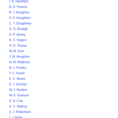
I. G. Hamilton
B. G. Francis
R. J. Keoghan
P. H. Houghton
C. T. Dougherty
D. G. Elvidge
H. P. strang
K. C. Hagen
R. D. Young
W. M. Kain
J. M. Keoghan
N. M. McBreen
N. J. Franks
T. C. Naish
E. C. Bowis
K. J. Dunlop
W. J. Renton
W. K. Graham
D. B. Coe
D. C. Maling
A. J. Robertson
L. I. Rolls