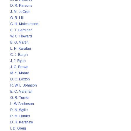
D. R. Parsons
J. M. LeCren
G. R. Lill
G. H. Malcolmson
E. J. Gardiner
W. C. Howard
B. G. Martin
L. H. Karatau
C. J. Bargh
J. J. Ryan
J. G. Brown
M. S. Moore
D. G. Loxton
R. W. L. Johnson
E. C. Marshall
G. R. Turner
L. W. Anderson
R. N. Wylie
R. M. Hunter
D. R. Kershaw
I. D. Greig