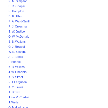
N. M. Simpson
B. R. Cooper
R. Hampton
D. R. Allen
R. A. Ward-Smith
R. J. Crossman
E. W. Justice
G. W. McDonald
E. B. Watkins
G. J. Rowsell
W. E. Stevens
A. J. Banks
P. Brindle
K. B. Wilkins
J. W. Charters
K. S. Street
P. J. Ferguson
A. C. Lewis
A. Brown
John M. Chetwin
J. Wells
G. Malcolmson