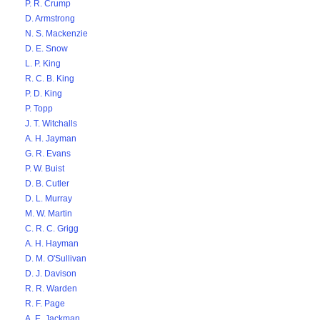
P. R. Crump
D. Armstrong
N. S. Mackenzie
D. E. Snow
L. P. King
R. C. B. King
P. D. King
P. Topp
J. T. Witchalls
A. H. Jayman
G. R. Evans
P. W. Buist
D. B. Cutler
D. L. Murray
M. W. Martin
C. R. C. Grigg
A. H. Hayman
D. M. O'Sullivan
D. J. Davison
R. R. Warden
R. F. Page
A. E. Jackman