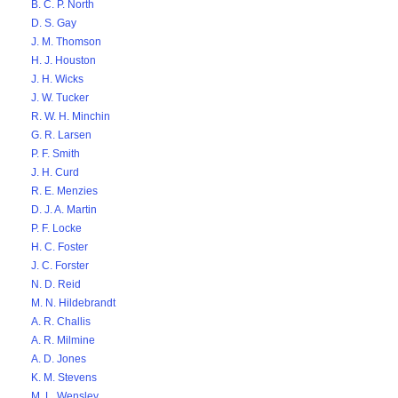
B. C. P. North
D. S. Gay
J. M. Thomson
H. J. Houston
J. H. Wicks
J. W. Tucker
R. W. H. Minchin
G. R. Larsen
P. F. Smith
J. H. Curd
R. E. Menzies
D. J. A. Martin
P. F. Locke
H. C. Foster
J. C. Forster
N. D. Reid
M. N. Hildebrandt
A. R. Challis
A. R. Milmine
A. D. Jones
K. M. Stevens
M. L. Wensley