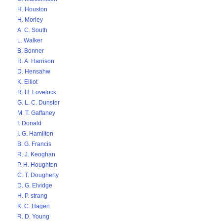
H. Houston
H. Morley
A. C. South
L. Walker
B. Bonner
R. A. Harrison
D. Hensahw
K. Elliot
R. H. Lovelock
G. L. C. Dunster
M. T. Gaffaney
I. Donald
I. G. Hamilton
B. G. Francis
R. J. Keoghan
P. H. Houghton
C. T. Dougherty
D. G. Elvidge
H. P. strang
K. C. Hagen
R. D. Young