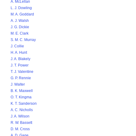
A. McLellan
L. J. Dowling
M. A. Goddard
A. J. Walsh
J. G. Dickie
M. E. Clark
S. M. C. Murray
J. Collie
H. A. Hunt
J. A. Blakely
J. T. Power
T. J. Valentine
G. P. Rennie
J. Walter
B. K. Maxwell
O. T. Kingma
K. T. Sanderson
A. C. Nicholls
J. A. Wilson
R. W. Bassett
D. M. Cross
A. D. Gage