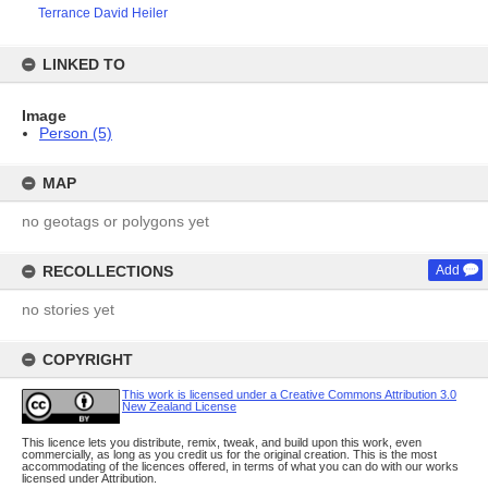
Terrance David Heiler
LINKED TO
Image
Person (5)
MAP
no geotags or polygons yet
RECOLLECTIONS
Add
no stories yet
COPYRIGHT
This work is licensed under a Creative Commons Attribution 3.0
New Zealand License
This licence lets you distribute, remix, tweak, and build upon this work, even
commercially, as long as you credit us for the original creation. This is the most
accommodating of the licences offered, in terms of what you can do with our works
licensed under Attribution.