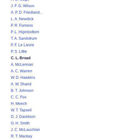
J. F. G. Wilson
A. P. D. Friedland...
L. A. Newdick
P. R. Furness
P. L. Higinbottom
T. A. Sandstrum
P. F. Le Lievre
P. S. Little
C. L. Broad
A. McLennan
A. C. Warren
W. D. Hawkins
A. W. Shand
B. T. Johnson
C. C. Fox
H. Meech
W. T. Tapsell
D. J. Davidson
G. H. Smith
J. C. McLauchlan
R. T. Mackay