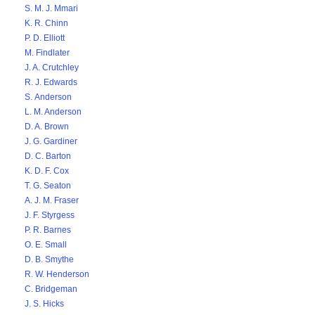
S. M. J. Mmari
K. R. Chinn
P. D. Elliott
M. Findlater
J. A. Crutchley
R. J. Edwards
S. Anderson
L. M. Anderson
D. A. Brown
J. G. Gardiner
D. C. Barton
K. D. F. Cox
T. G. Seaton
A. J. M. Fraser
J. F. Styrgess
P. R. Barnes
O. E. Small
D. B. Smythe
R. W. Henderson
C. Bridgeman
J. S. Hicks