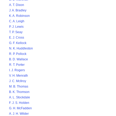
A. T. Dixon
J. A. Bradley
K. A. Robinson
C. A. Leigh
P. J. Lewis
T. P. Seay
E. J. Cross
G. F. Kellock
N. K. Huddleston
R. P. Pollock
B. D. Wallace
R. T. Porter
I. J. Rogers
V. H. Menrath
J. C. McIlroy
M. B. Thomas
B. K. Thomson
A. L. Stockdale
F. J. S. Holden
G. H. McFadden
A. J. H. Wilder