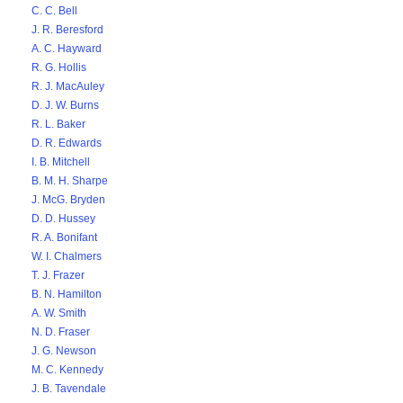
C. C. Bell
J. R. Beresford
A. C. Hayward
R. G. Hollis
R. J. MacAuley
D. J. W. Burns
R. L. Baker
D. R. Edwards
I. B. Mitchell
B. M. H. Sharpe
J. McG. Bryden
D. D. Hussey
R. A. Bonifant
W. I. Chalmers
T. J. Frazer
B. N. Hamilton
A. W. Smith
N. D. Fraser
J. G. Newson
M. C. Kennedy
J. B. Tavendale