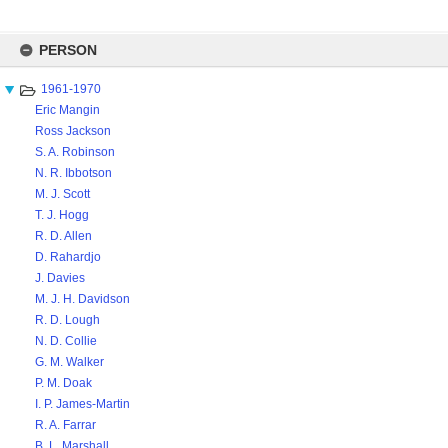
Skip
to
PERSON
content
1961-1970
Eric Mangin
Ross Jackson
S. A. Robinson
N. R. Ibbotson
M. J. Scott
T. J. Hogg
R. D. Allen
D. Rahardjo
J. Davies
M. J. H. Davidson
R. D. Lough
N. D. Collie
G. M. Walker
P. M. Doak
I. P. James-Martin
R. A. Farrar
B. L. Marshall