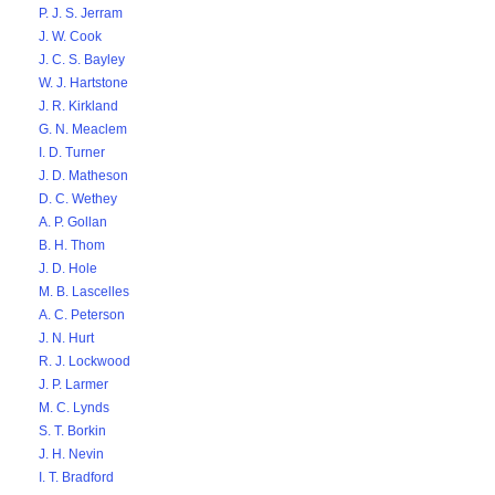
P. J. S. Jerram
J. W. Cook
J. C. S. Bayley
W. J. Hartstone
J. R. Kirkland
G. N. Meaclem
I. D. Turner
J. D. Matheson
D. C. Wethey
A. P. Gollan
B. H. Thom
J. D. Hole
M. B. Lascelles
A. C. Peterson
J. N. Hurt
R. J. Lockwood
J. P. Larmer
M. C. Lynds
S. T. Borkin
J. H. Nevin
I. T. Bradford