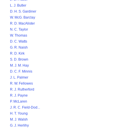
L. J. Butler
D. H. S. Gardiner
W. McG. Barclay
R. D. MacAlister
N. C. Taylor
W. Thomas
D. C. Watts
G. R. Naish
R. D. Kirk
S. D. Brown
M. J. M. Hay
D. C. F. Minnis
J. L. Palmer
R. W. Fellowes
R. J. Rutherford
R. J. Payne
P. McLaren
J. R. C. Field-Dod...
H. T. Young
M. J. Walsh
G. J. Herlihy