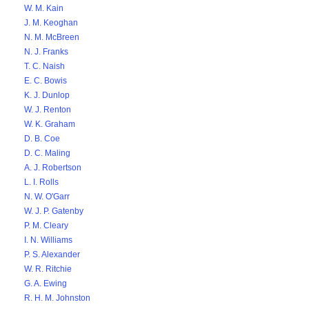
W. M. Kain
J. M. Keoghan
N. M. McBreen
N. J. Franks
T. C. Naish
E. C. Bowis
K. J. Dunlop
W. J. Renton
W. K. Graham
D. B. Coe
D. C. Maling
A. J. Robertson
L. I. Rolls
N. W. O'Garr
W. J. P. Gatenby
P. M. Cleary
I. N. Williams
P. S. Alexander
W. R. Ritchie
G. A. Ewing
R. H. M. Johnston