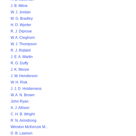
J. B. Milne
W. J. Jordan
M. G. Bradley
H. D. Wynter
R. J. Diprose
W. A. Cleghorn
W. J. Thompson
R. J. Riddell
J. E. A. Martin
R. G. Duffy
J. K. Moore
J. W. Henderson
W. H. Risk
J. J. D. Holderness
W. A. N. Brown
John Ryan
A. J. Allison
C. H. B. Wright
R. N. Armstrong
Winston McKenzie M...
D. B. Lawson