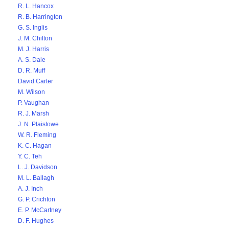
R. L. Hancox
R. B. Harrington
G. S. Inglis
J. M. Chilton
M. J. Harris
A. S. Dale
D. R. Muff
David Carter
M. Wilson
P. Vaughan
R. J. Marsh
J. N. Plaistowe
W. R. Fleming
K. C. Hagan
Y. C. Teh
L. J. Davidson
M. L. Ballagh
A. J. Inch
G. P. Crichton
E. P. McCartney
D. F. Hughes