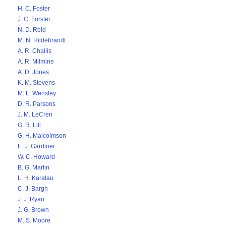
H. C. Foster
J. C. Forster
N. D. Reid
M. N. Hildebrandt
A. R. Challis
A. R. Milmine
A. D. Jones
K. M. Stevens
M. L. Wensley
D. R. Parsons
J. M. LeCren
G. R. Lill
G. H. Malcolmson
E. J. Gardiner
W. C. Howard
B. G. Martin
L. H. Karatau
C. J. Bargh
J. J. Ryan
J. G. Brown
M. S. Moore