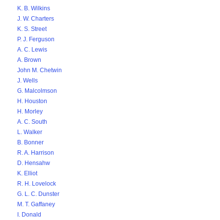
K. B. Wilkins
J. W. Charters
K. S. Street
P. J. Ferguson
A. C. Lewis
A. Brown
John M. Chetwin
J. Wells
G. Malcolmson
H. Houston
H. Morley
A. C. South
L. Walker
B. Bonner
R. A. Harrison
D. Hensahw
K. Elliot
R. H. Lovelock
G. L. C. Dunster
M. T. Gaffaney
I. Donald