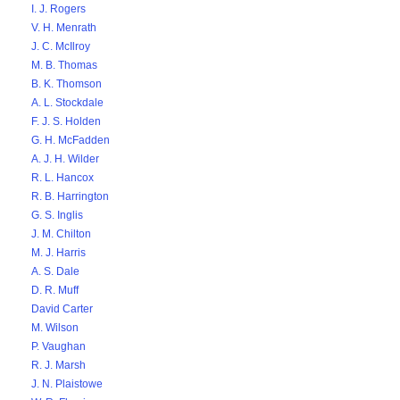
I. J. Rogers
V. H. Menrath
J. C. McIlroy
M. B. Thomas
B. K. Thomson
A. L. Stockdale
F. J. S. Holden
G. H. McFadden
A. J. H. Wilder
R. L. Hancox
R. B. Harrington
G. S. Inglis
J. M. Chilton
M. J. Harris
A. S. Dale
D. R. Muff
David Carter
M. Wilson
P. Vaughan
R. J. Marsh
J. N. Plaistowe