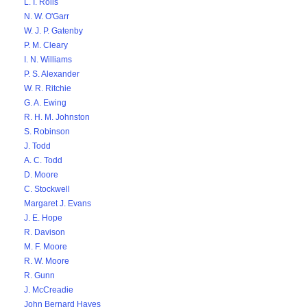
L. I. Rolls
N. W. O'Garr
W. J. P. Gatenby
P. M. Cleary
I. N. Williams
P. S. Alexander
W. R. Ritchie
G. A. Ewing
R. H. M. Johnston
S. Robinson
J. Todd
A. C. Todd
D. Moore
C. Stockwell
Margaret J. Evans
J. E. Hope
R. Davison
M. F. Moore
R. W. Moore
R. Gunn
J. McCreadie
John Bernard Hayes