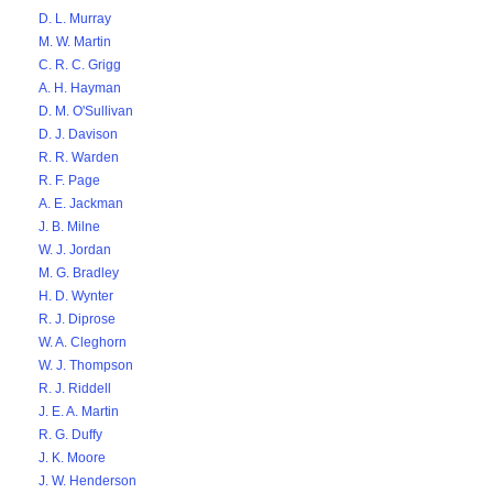
D. L. Murray
M. W. Martin
C. R. C. Grigg
A. H. Hayman
D. M. O'Sullivan
D. J. Davison
R. R. Warden
R. F. Page
A. E. Jackman
J. B. Milne
W. J. Jordan
M. G. Bradley
H. D. Wynter
R. J. Diprose
W. A. Cleghorn
W. J. Thompson
R. J. Riddell
J. E. A. Martin
R. G. Duffy
J. K. Moore
J. W. Henderson