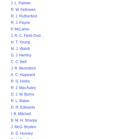
J. L. Palmer
R. W. Fellowes
R. J. Rutherford
R. J. Payne
P. McLaren
J. R. C. Field-Dod...
H. T. Young
M. J. Walsh
G. J. Herlihy
C. C. Bell
J. R. Beresford
A. C. Hayward
R. G. Hollis
R. J. MacAuley
D. J. W. Burns
R. L. Baker
D. R. Edwards
I. B. Mitchell
B. M. H. Sharpe
J. McG. Bryden
D. D. Hussey