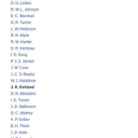
D. G. Loxton
R. W. L. Johnson
E. C. Marshall
G. R. Turner
L. W. Anderson
R. N. Wylie
R. M. Hunter
D. R. Kershaw
I. D. Greig
P. J. S. Jerram
J. W. Cook
J. C. S. Bayley
W. J. Hartstone
J. R. Kirkland
G. N. Meaclem
I. D. Turner
J. D. Matheson
D. C. Wethey
A. P. Gollan
B. H. Thom
J. D. Hole