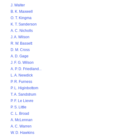
J. Walter
B. K. Maxwell
O. T. Kingma
K. T. Sanderson
A. C. Nicholls
J. A. Wilson
R. W. Bassett
D. M. Cross
A. D. Gage
J. F. G. Wilson
A. P. D. Friedland...
L. A. Newdick
P. R. Furness
P. L. Higinbottom
T. A. Sandstrum
P. F. Le Lievre
P. S. Little
C. L. Broad
A. McLennan
A. C. Warren
W. D. Hawkins