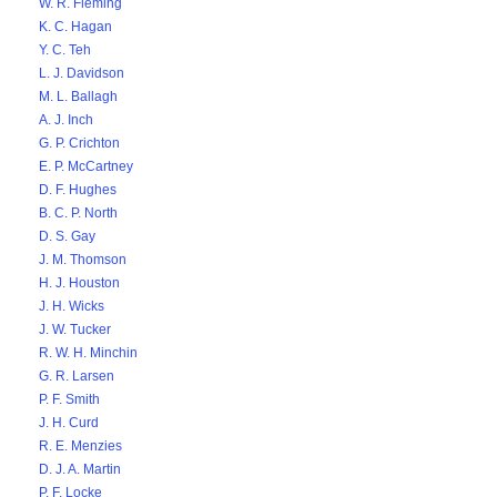
W. R. Fleming
K. C. Hagan
Y. C. Teh
L. J. Davidson
M. L. Ballagh
A. J. Inch
G. P. Crichton
E. P. McCartney
D. F. Hughes
B. C. P. North
D. S. Gay
J. M. Thomson
H. J. Houston
J. H. Wicks
J. W. Tucker
R. W. H. Minchin
G. R. Larsen
P. F. Smith
J. H. Curd
R. E. Menzies
D. J. A. Martin
P. F. Locke