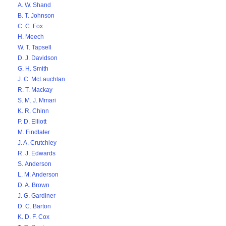
A. W. Shand
B. T. Johnson
C. C. Fox
H. Meech
W. T. Tapsell
D. J. Davidson
G. H. Smith
J. C. McLauchlan
R. T. Mackay
S. M. J. Mmari
K. R. Chinn
P. D. Elliott
M. Findlater
J. A. Crutchley
R. J. Edwards
S. Anderson
L. M. Anderson
D. A. Brown
J. G. Gardiner
D. C. Barton
K. D. F. Cox