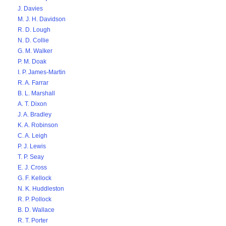
J. Davies
M. J. H. Davidson
R. D. Lough
N. D. Collie
G. M. Walker
P. M. Doak
I. P. James-Martin
R. A. Farrar
B. L. Marshall
A. T. Dixon
J. A. Bradley
K. A. Robinson
C. A. Leigh
P. J. Lewis
T. P. Seay
E. J. Cross
G. F. Kellock
N. K. Huddleston
R. P. Pollock
B. D. Wallace
R. T. Porter