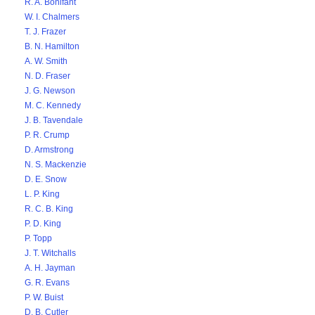
R. A. Bonifant
W. I. Chalmers
T. J. Frazer
B. N. Hamilton
A. W. Smith
N. D. Fraser
J. G. Newson
M. C. Kennedy
J. B. Tavendale
P. R. Crump
D. Armstrong
N. S. Mackenzie
D. E. Snow
L. P. King
R. C. B. King
P. D. King
P. Topp
J. T. Witchalls
A. H. Jayman
G. R. Evans
P. W. Buist
D. B. Cutler