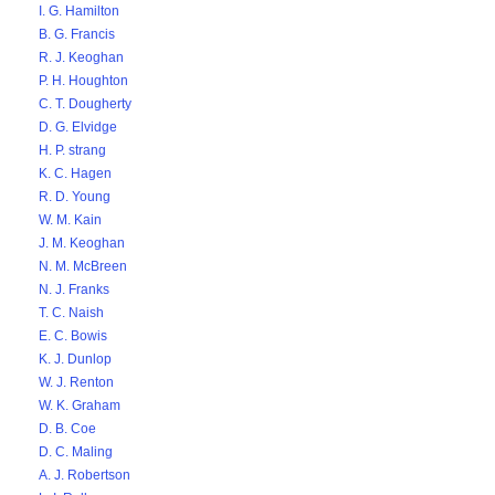
I. G. Hamilton
B. G. Francis
R. J. Keoghan
P. H. Houghton
C. T. Dougherty
D. G. Elvidge
H. P. strang
K. C. Hagen
R. D. Young
W. M. Kain
J. M. Keoghan
N. M. McBreen
N. J. Franks
T. C. Naish
E. C. Bowis
K. J. Dunlop
W. J. Renton
W. K. Graham
D. B. Coe
D. C. Maling
A. J. Robertson