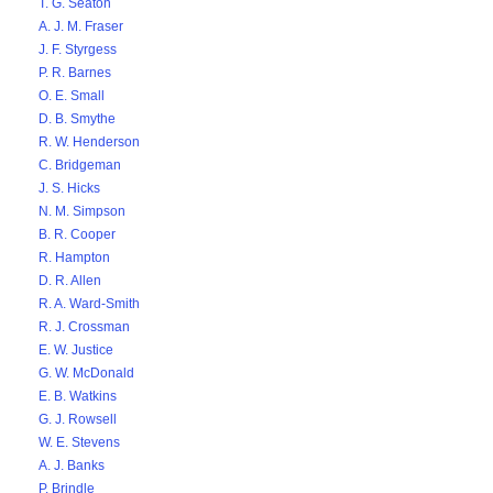
T. G. Seaton
A. J. M. Fraser
J. F. Styrgess
P. R. Barnes
O. E. Small
D. B. Smythe
R. W. Henderson
C. Bridgeman
J. S. Hicks
N. M. Simpson
B. R. Cooper
R. Hampton
D. R. Allen
R. A. Ward-Smith
R. J. Crossman
E. W. Justice
G. W. McDonald
E. B. Watkins
G. J. Rowsell
W. E. Stevens
A. J. Banks
P. Brindle