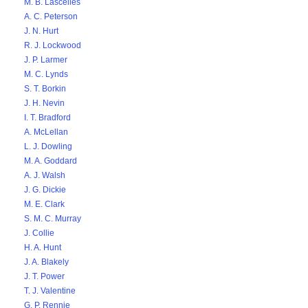
M. B. Lascelles
A. C. Peterson
J. N. Hurt
R. J. Lockwood
J. P. Larmer
M. C. Lynds
S. T. Borkin
J. H. Nevin
I. T. Bradford
A. McLellan
L. J. Dowling
M. A. Goddard
A. J. Walsh
J. G. Dickie
M. E. Clark
S. M. C. Murray
J. Collie
H. A. Hunt
J. A. Blakely
J. T. Power
T. J. Valentine
G. P. Rennie