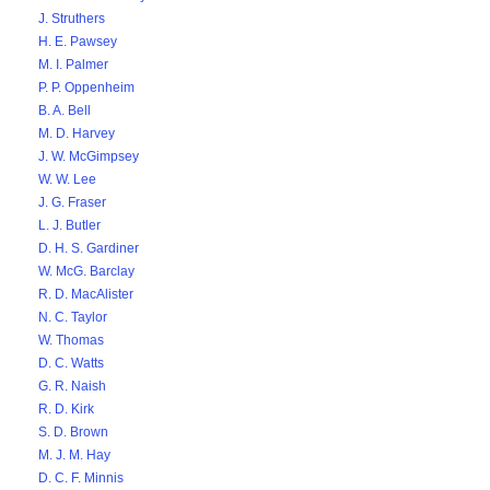
J. Struthers
H. E. Pawsey
M. I. Palmer
P. P. Oppenheim
B. A. Bell
M. D. Harvey
J. W. McGimpsey
W. W. Lee
J. G. Fraser
L. J. Butler
D. H. S. Gardiner
W. McG. Barclay
R. D. MacAlister
N. C. Taylor
W. Thomas
D. C. Watts
G. R. Naish
R. D. Kirk
S. D. Brown
M. J. M. Hay
D. C. F. Minnis