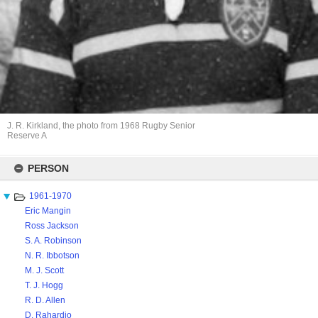
J. R. Kirkland, the photo from 1968 Rugby Senior
Reserve A
Skip
to
PERSON
content
1961-1970
Eric Mangin
Ross Jackson
S. A. Robinson
N. R. Ibbotson
M. J. Scott
T. J. Hogg
R. D. Allen
D. Rahardjo