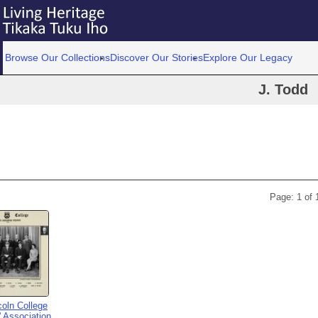
Browse Our Collections
Discover Our Stories
Explore Our Legacy
J. Todd
Page: 1 of 
coln College
' Association