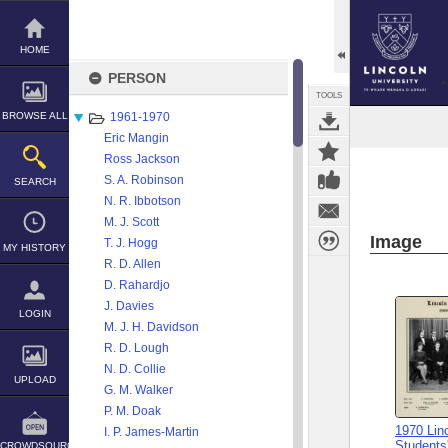
Skip
to
content
HOME
PERSON
TOOLS
BROWSE ALL
1961-1970
Eric Mangin
Ross Jackson
S. A. Robinson
SEARCH
N. R. Ibbotson
M. J. Scott
Image
T. J. Hogg
MY HISTORY
R. D. Allen
D. Rahardjo
J. Davies
LOGIN
M. J. H. Davidson
R. D. Lough
N. D. Collie
UPLOAD
G. M. Walker
P. M. Doak
1970 Lin
I. P. James-Martin
Students
CROWDSOURCE