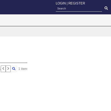
LOGIN
|
REGISTER
1
1 item