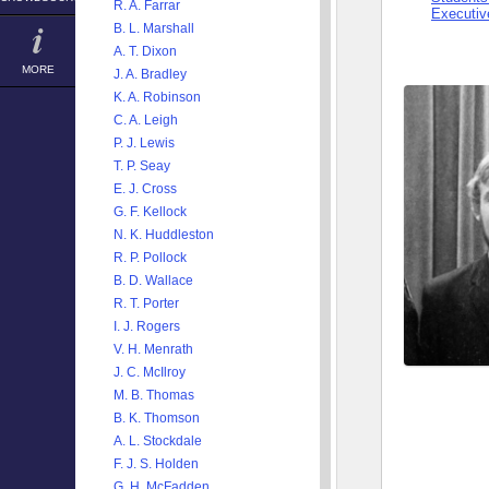
R. A. Farrar
Executiv
B. L. Marshall
A. T. Dixon
MORE
J. A. Bradley
K. A. Robinson
C. A. Leigh
P. J. Lewis
T. P. Seay
E. J. Cross
G. F. Kellock
N. K. Huddleston
R. P. Pollock
B. D. Wallace
R. T. Porter
I. J. Rogers
V. H. Menrath
J. C. McIlroy
M. B. Thomas
B. K. Thomson
A. L. Stockdale
F. J. S. Holden
G. H. McFadden