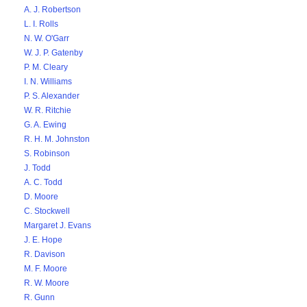
A. J. Robertson
L. I. Rolls
N. W. O'Garr
W. J. P. Gatenby
P. M. Cleary
I. N. Williams
P. S. Alexander
W. R. Ritchie
G. A. Ewing
R. H. M. Johnston
S. Robinson
J. Todd
A. C. Todd
D. Moore
C. Stockwell
Margaret J. Evans
J. E. Hope
R. Davison
M. F. Moore
R. W. Moore
R. Gunn