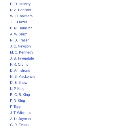
D. D. Hussey
R. A. Bonifant
W. I. Chalmers
T. J. Frazer
B. N. Hamilton
A. W. Smith
N. D. Fraser
J. G. Newson
M. C. Kennedy
J. B. Tavendale
P. R. Crump
D. Armstrong
N. S. Mackenzie
D. E. Snow
L. P. King
R. C. B. King
P. D. King
P. Topp
J. T. Witchalls
A. H. Jayman
G. R. Evans