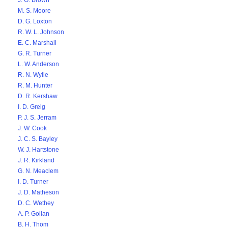
J. G. Brown
M. S. Moore
D. G. Loxton
R. W. L. Johnson
E. C. Marshall
G. R. Turner
L. W. Anderson
R. N. Wylie
R. M. Hunter
D. R. Kershaw
I. D. Greig
P. J. S. Jerram
J. W. Cook
J. C. S. Bayley
W. J. Hartstone
J. R. Kirkland
G. N. Meaclem
I. D. Turner
J. D. Matheson
D. C. Wethey
A. P. Gollan
B. H. Thom