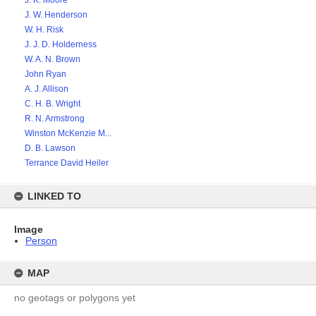
J. K. Moore
J. W. Henderson
W. H. Risk
J. J. D. Holderness
W. A. N. Brown
John Ryan
A. J. Allison
C. H. B. Wright
R. N. Armstrong
Winston McKenzie M...
D. B. Lawson
Terrance David Heiler
LINKED TO
Image
Person
MAP
no geotags or polygons yet