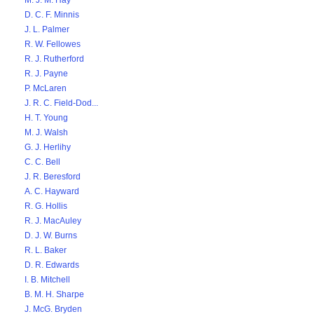
M. J. M. Hay
D. C. F. Minnis
J. L. Palmer
R. W. Fellowes
R. J. Rutherford
R. J. Payne
P. McLaren
J. R. C. Field-Dod...
H. T. Young
M. J. Walsh
G. J. Herlihy
C. C. Bell
J. R. Beresford
A. C. Hayward
R. G. Hollis
R. J. MacAuley
D. J. W. Burns
R. L. Baker
D. R. Edwards
I. B. Mitchell
B. M. H. Sharpe
J. McG. Bryden