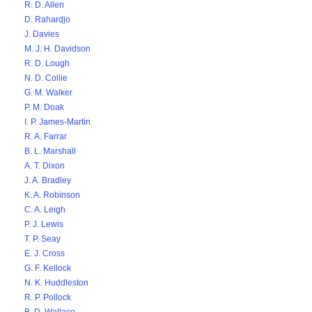
R. D. Allen
D. Rahardjo
J. Davies
M. J. H. Davidson
R. D. Lough
N. D. Collie
G. M. Walker
P. M. Doak
I. P. James-Martin
R. A. Farrar
B. L. Marshall
A. T. Dixon
J. A. Bradley
K. A. Robinson
C. A. Leigh
P. J. Lewis
T. P. Seay
E. J. Cross
G. F. Kellock
N. K. Huddleston
R. P. Pollock