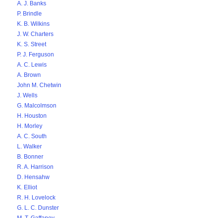
A. J. Banks
P. Brindle
K. B. Wilkins
J. W. Charters
K. S. Street
P. J. Ferguson
A. C. Lewis
A. Brown
John M. Chetwin
J. Wells
G. Malcolmson
H. Houston
H. Morley
A. C. South
L. Walker
B. Bonner
R. A. Harrison
D. Hensahw
K. Elliot
R. H. Lovelock
G. L. C. Dunster