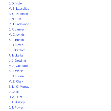
J. D. Hole
M. B. Lascelles
A. C. Peterson
J. N. Hurt
R. J. Lockwood
J. P. Larmer
M. C. Lynds
S. T. Borkin
J. H. Nevin
I. T. Bradford
A. McLellan
L. J. Dowling
M. A. Goddard
A. J. Walsh
J. G. Dickie
M. E. Clark
S. M. C. Murray
J. Collie
H. A. Hunt
J. A. Blakely
J. T. Power