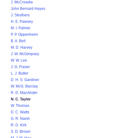
J. McCreadie
John Bernard Hayes
J. Struthers
H. E. Pawsey
M. I. Palmer
P. P. Oppenheim
B. A. Bell
M. D. Harvey
J. W. McGimpsey
W. W. Lee
J. G. Fraser
L. J. Butler
D. H. S. Gardiner
W. McG. Barclay
R. D. MacAlister
N. C. Taylor
W. Thomas
D. C. Watts
G. R. Naish
R. D. Kirk
S. D. Brown