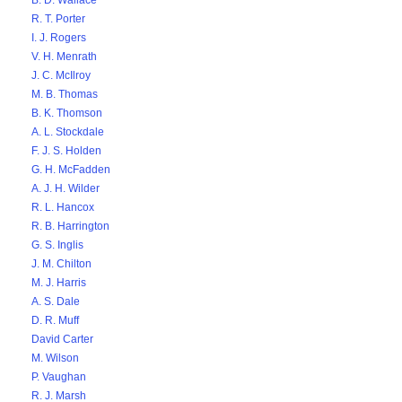
B. D. Wallace
R. T. Porter
I. J. Rogers
V. H. Menrath
J. C. McIlroy
M. B. Thomas
B. K. Thomson
A. L. Stockdale
F. J. S. Holden
G. H. McFadden
A. J. H. Wilder
R. L. Hancox
R. B. Harrington
G. S. Inglis
J. M. Chilton
M. J. Harris
A. S. Dale
D. R. Muff
David Carter
M. Wilson
P. Vaughan
R. J. Marsh