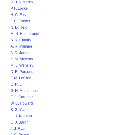
D. J. A. Martin
P. F. Locke
H. C. Foster
J. C. Forster
N. D. Reid
M. N. Hildebrandt
A. R. Challis
A. R. Milmine
A. D. Jones
K. M. Stevens
M. L. Wensley
D. R. Parsons
J. M. LeCren
G. R. Lill
G. H. Malcolmson
E. J. Gardiner
W. C. Howard
B. G. Martin
L. H. Karatau
C. J. Bargh
J. J. Ryan