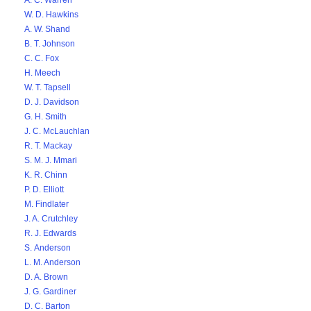
A. C. Warren
W. D. Hawkins
A. W. Shand
B. T. Johnson
C. C. Fox
H. Meech
W. T. Tapsell
D. J. Davidson
G. H. Smith
J. C. McLauchlan
R. T. Mackay
S. M. J. Mmari
K. R. Chinn
P. D. Elliott
M. Findlater
J. A. Crutchley
R. J. Edwards
S. Anderson
L. M. Anderson
D. A. Brown
J. G. Gardiner
D. C. Barton