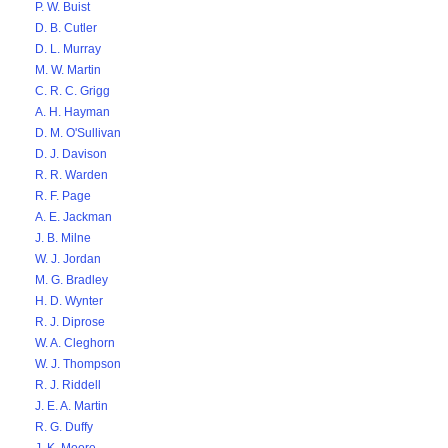
P. W. Buist
D. B. Cutler
D. L. Murray
M. W. Martin
C. R. C. Grigg
A. H. Hayman
D. M. O'Sullivan
D. J. Davison
R. R. Warden
R. F. Page
A. E. Jackman
J. B. Milne
W. J. Jordan
M. G. Bradley
H. D. Wynter
R. J. Diprose
W. A. Cleghorn
W. J. Thompson
R. J. Riddell
J. E. A. Martin
R. G. Duffy