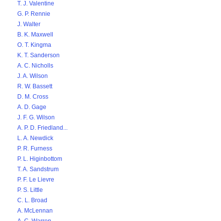
T. J. Valentine
G. P. Rennie
J. Walter
B. K. Maxwell
O. T. Kingma
K. T. Sanderson
A. C. Nicholls
J. A. Wilson
R. W. Bassett
D. M. Cross
A. D. Gage
J. F. G. Wilson
A. P. D. Friedland...
L. A. Newdick
P. R. Furness
P. L. Higinbottom
T. A. Sandstrum
P. F. Le Lievre
P. S. Little
C. L. Broad
A. McLennan