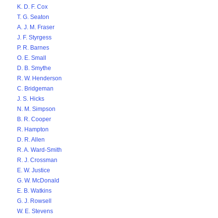
K. D. F. Cox
T. G. Seaton
A. J. M. Fraser
J. F. Styrgess
P. R. Barnes
O. E. Small
D. B. Smythe
R. W. Henderson
C. Bridgeman
J. S. Hicks
N. M. Simpson
B. R. Cooper
R. Hampton
D. R. Allen
R. A. Ward-Smith
R. J. Crossman
E. W. Justice
G. W. McDonald
E. B. Watkins
G. J. Rowsell
W. E. Stevens