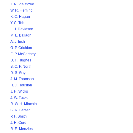
J. N. Plaistowe
W. R. Fleming
K. C. Hagan
Y. C. Teh
L. J. Davidson
M. L. Ballagh
A. J. Inch
G. P. Crichton
E. P. McCartney
D. F. Hughes
B. C. P. North
D. S. Gay
J. M. Thomson
H. J. Houston
J. H. Wicks
J. W. Tucker
R. W. H. Minchin
G. R. Larsen
P. F. Smith
J. H. Curd
R. E. Menzies