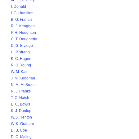
M. T. Gaffaney
I. Donald
I. G. Hamilton
B. G. Francis
R. J. Keoghan
P. H. Houghton
C. T. Dougherty
D. G. Elvidge
H. P. strang
K. C. Hagen
R. D. Young
W. M. Kain
J. M. Keoghan
N. M. McBreen
N. J. Franks
T. C. Naish
E. C. Bowis
K. J. Dunlop
W. J. Renton
W. K. Graham
D. B. Coe
D. C. Maling