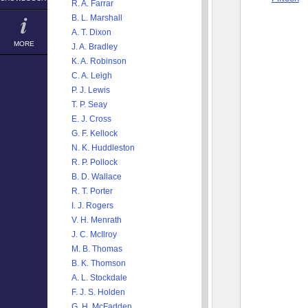
R. A. Farrar
B. L. Marshall
A. T. Dixon
MORE
J. A. Bradley
K. A. Robinson
C. A. Leigh
P. J. Lewis
T. P. Seay
E. J. Cross
G. F. Kellock
N. K. Huddleston
R. P. Pollock
B. D. Wallace
R. T. Porter
I. J. Rogers
V. H. Menrath
J. C. McIlroy
M. B. Thomas
B. K. Thomson
A. L. Stockdale
F. J. S. Holden
G. H. McFadden