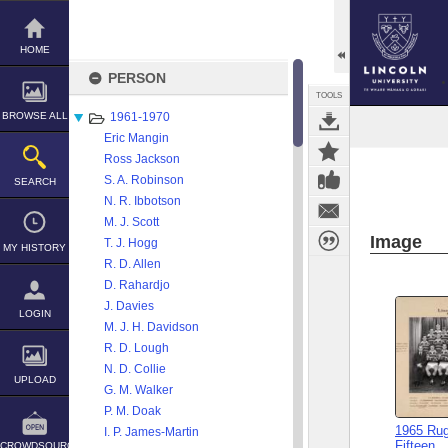
Skip
to
content
HOME
PERSON
TOOLS
BROWSE ALL
1961-1970
Eric Mangin
Ross Jackson
S. A. Robinson
SEARCH
N. R. Ibbotson
M. J. Scott
Image
T. J. Hogg
MY HISTORY
R. D. Allen
D. Rahardjo
J. Davies
LOGIN
M. J. H. Davidson
R. D. Lough
N. D. Collie
UPLOAD
G. M. Walker
P. M. Doak
1965 Rug
I. P. James-Martin
Fifteen
CROWDSOURCE