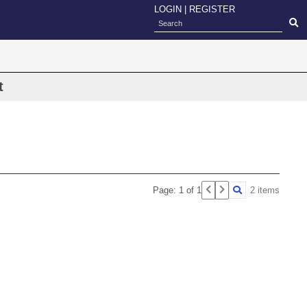
LOGIN
|
REGISTER
t
Page: 1 of 1
2 items