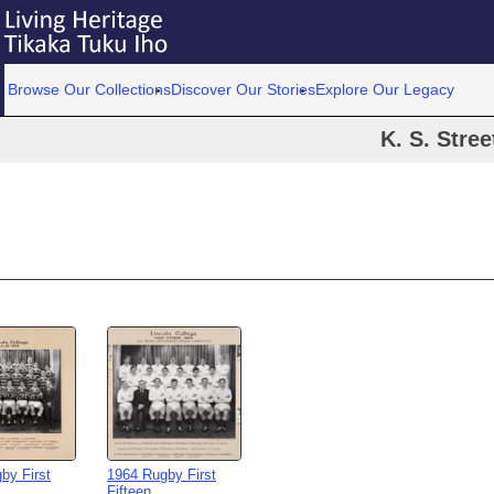
Browse Our Collections
Discover Our Stories
Explore Our Legacy
K. S. Stree
by First
1964 Rugby First
Fifteen