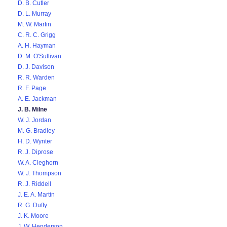
D. B. Cutler
D. L. Murray
M. W. Martin
C. R. C. Grigg
A. H. Hayman
D. M. O'Sullivan
D. J. Davison
R. R. Warden
R. F. Page
A. E. Jackman
J. B. Milne
W. J. Jordan
M. G. Bradley
H. D. Wynter
R. J. Diprose
W. A. Cleghorn
W. J. Thompson
R. J. Riddell
J. E. A. Martin
R. G. Duffy
J. K. Moore
J. W. Henderson