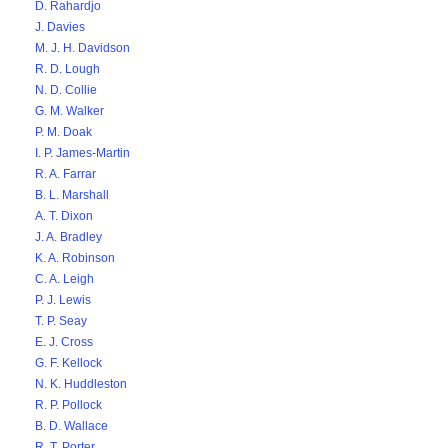
D. Rahardjo
J. Davies
M. J. H. Davidson
R. D. Lough
N. D. Collie
G. M. Walker
P. M. Doak
I. P. James-Martin
R. A. Farrar
B. L. Marshall
A. T. Dixon
J. A. Bradley
K. A. Robinson
C. A. Leigh
P. J. Lewis
T. P. Seay
E. J. Cross
G. F. Kellock
N. K. Huddleston
R. P. Pollock
B. D. Wallace
R. T. Porter