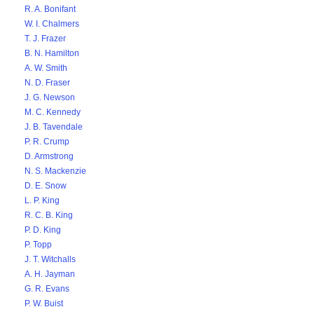
R. A. Bonifant
W. I. Chalmers
T. J. Frazer
B. N. Hamilton
A. W. Smith
N. D. Fraser
J. G. Newson
M. C. Kennedy
J. B. Tavendale
P. R. Crump
D. Armstrong
N. S. Mackenzie
D. E. Snow
L. P. King
R. C. B. King
P. D. King
P. Topp
J. T. Witchalls
A. H. Jayman
G. R. Evans
P. W. Buist