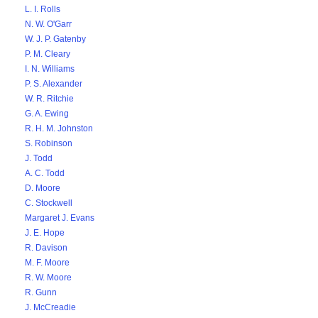
L. I. Rolls
N. W. O'Garr
W. J. P. Gatenby
P. M. Cleary
I. N. Williams
P. S. Alexander
W. R. Ritchie
G. A. Ewing
R. H. M. Johnston
S. Robinson
J. Todd
A. C. Todd
D. Moore
C. Stockwell
Margaret J. Evans
J. E. Hope
R. Davison
M. F. Moore
R. W. Moore
R. Gunn
J. McCreadie