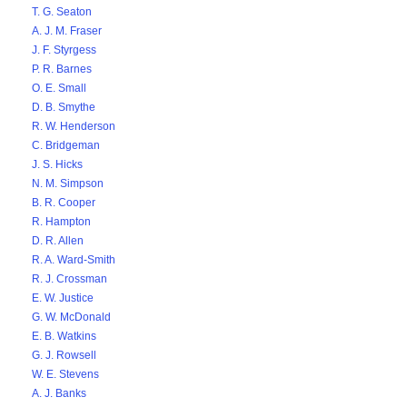
T. G. Seaton
A. J. M. Fraser
J. F. Styrgess
P. R. Barnes
O. E. Small
D. B. Smythe
R. W. Henderson
C. Bridgeman
J. S. Hicks
N. M. Simpson
B. R. Cooper
R. Hampton
D. R. Allen
R. A. Ward-Smith
R. J. Crossman
E. W. Justice
G. W. McDonald
E. B. Watkins
G. J. Rowsell
W. E. Stevens
A. J. Banks