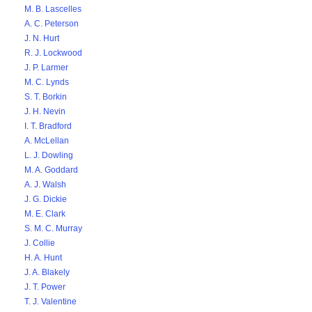
M. B. Lascelles
A. C. Peterson
J. N. Hurt
R. J. Lockwood
J. P. Larmer
M. C. Lynds
S. T. Borkin
J. H. Nevin
I. T. Bradford
A. McLellan
L. J. Dowling
M. A. Goddard
A. J. Walsh
J. G. Dickie
M. E. Clark
S. M. C. Murray
J. Collie
H. A. Hunt
J. A. Blakely
J. T. Power
T. J. Valentine