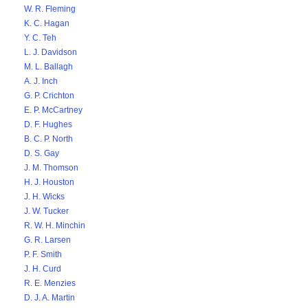
W. R. Fleming
K. C. Hagan
Y. C. Teh
L. J. Davidson
M. L. Ballagh
A. J. Inch
G. P. Crichton
E. P. McCartney
D. F. Hughes
B. C. P. North
D. S. Gay
J. M. Thomson
H. J. Houston
J. H. Wicks
J. W. Tucker
R. W. H. Minchin
G. R. Larsen
P. F. Smith
J. H. Curd
R. E. Menzies
D. J. A. Martin