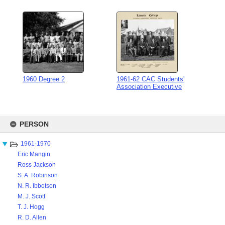
1960 Degree 2
1961-62 CAC Students'
Association Executive
Skip
to
PERSON
content
1961-1970
Eric Mangin
Ross Jackson
S. A. Robinson
N. R. Ibbotson
M. J. Scott
T. J. Hogg
R. D. Allen