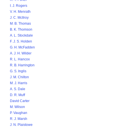
I. J. Rogers
V. H. Menrath
J. C. McIlroy
M. B. Thomas
B. K. Thomson
A. L. Stockdale
F. J. S. Holden
G. H. McFadden
A. J. H. Wilder
R. L. Hancox
R. B. Harrington
G. S. Inglis
J. M. Chilton
M. J. Harris
A. S. Dale
D. R. Muff
David Carter
M. Wilson
P. Vaughan
R. J. Marsh
J. N. Plaistowe