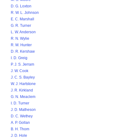
D. G. Loxton
R. W. L. Johnson
E. C. Marshall
G. R. Turner
L. W. Anderson
R. N. Wylie
R. M. Hunter
D. R. Kershaw
I. D. Greig
P. J. S. Jerram
J. W. Cook
J. C. S. Bayley
W. J. Hartstone
J. R. Kirkland
G. N. Meaclem
I. D. Turner
J. D. Matheson
D. C. Wethey
A. P. Gollan
B. H. Thom
J. D. Hole