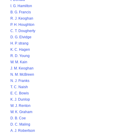
I. G. Hamilton
B. G. Francis
R. J. Keoghan
P. H. Houghton
C. T. Dougherty
D. G. Elvidge
H. P. strang
K. C. Hagen
R. D. Young
W. M. Kain
J. M. Keoghan
N. M. McBreen
N. J. Franks
T. C. Naish
E. C. Bowis
K. J. Dunlop
W. J. Renton
W. K. Graham
D. B. Coe
D. C. Maling
A. J. Robertson