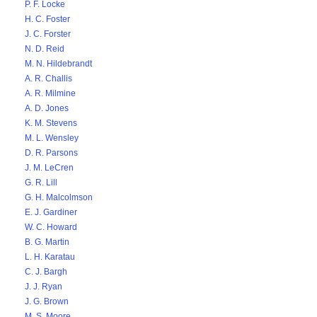
P. F. Locke
H. C. Foster
J. C. Forster
N. D. Reid
M. N. Hildebrandt
A. R. Challis
A. R. Milmine
A. D. Jones
K. M. Stevens
M. L. Wensley
D. R. Parsons
J. M. LeCren
G. R. Lill
G. H. Malcolmson
E. J. Gardiner
W. C. Howard
B. G. Martin
L. H. Karatau
C. J. Bargh
J. J. Ryan
J. G. Brown
M. S. Moore