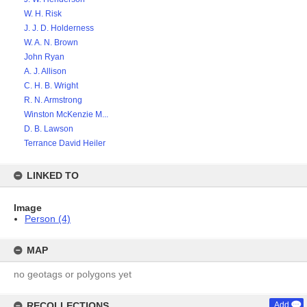
W. H. Risk
J. J. D. Holderness
W. A. N. Brown
John Ryan
A. J. Allison
C. H. B. Wright
R. N. Armstrong
Winston McKenzie M...
D. B. Lawson
Terrance David Heiler
LINKED TO
Image
Person (4)
MAP
no geotags or polygons yet
RECOLLECTIONS
Add