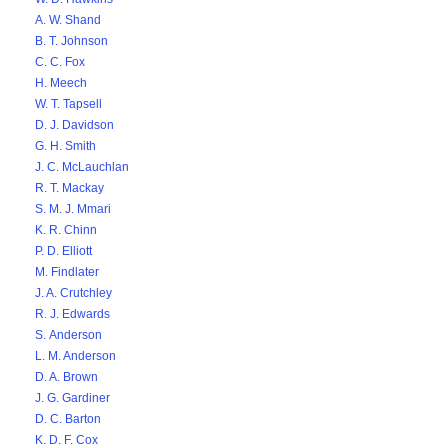
A. W. Shand
B. T. Johnson
C. C. Fox
H. Meech
W. T. Tapsell
D. J. Davidson
G. H. Smith
J. C. McLauchlan
R. T. Mackay
S. M. J. Mmari
K. R. Chinn
P. D. Elliott
M. Findlater
J. A. Crutchley
R. J. Edwards
S. Anderson
L. M. Anderson
D. A. Brown
J. G. Gardiner
D. C. Barton
K. D. F. Cox