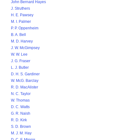
John Bernard Hayes
J. Struthers
H. E. Pawsey
M. I. Palmer
P. P. Oppenheim
B. A. Bell
M. D. Harvey
J. W. McGimpsey
W. W. Lee
J. G. Fraser
L. J. Butler
D. H. S. Gardiner
W. McG. Barclay
R. D. MacAlister
N. C. Taylor
W. Thomas
D. C. Watts
G. R. Naish
R. D. Kirk
S. D. Brown
M. J. M. Hay
D. C. F. Minnis