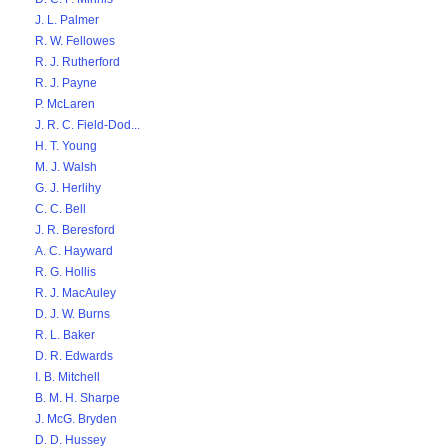
J. L. Palmer
R. W. Fellowes
R. J. Rutherford
R. J. Payne
P. McLaren
J. R. C. Field-Dod...
H. T. Young
M. J. Walsh
G. J. Herlihy
C. C. Bell
J. R. Beresford
A. C. Hayward
R. G. Hollis
R. J. MacAuley
D. J. W. Burns
R. L. Baker
D. R. Edwards
I. B. Mitchell
B. M. H. Sharpe
J. McG. Bryden
D. D. Hussey