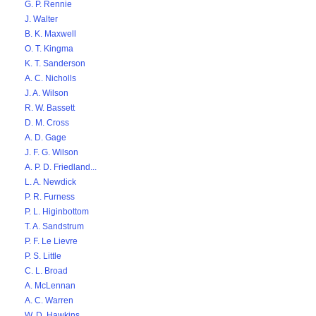
G. P. Rennie
J. Walter
B. K. Maxwell
O. T. Kingma
K. T. Sanderson
A. C. Nicholls
J. A. Wilson
R. W. Bassett
D. M. Cross
A. D. Gage
J. F. G. Wilson
A. P. D. Friedland...
L. A. Newdick
P. R. Furness
P. L. Higinbottom
T. A. Sandstrum
P. F. Le Lievre
P. S. Little
C. L. Broad
A. McLennan
A. C. Warren
W. D. Hawkins