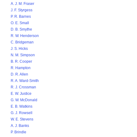
A. J. M. Fraser
J. F. Styrgess
P. R. Barnes
O. E. Small
D. B. Smythe
R. W. Henderson
C. Bridgeman
J. S. Hicks
N. M. Simpson
B. R. Cooper
R. Hampton
D. R. Allen
R. A. Ward-Smith
R. J. Crossman
E. W. Justice
G. W. McDonald
E. B. Watkins
G. J. Rowsell
W. E. Stevens
A. J. Banks
P. Brindle