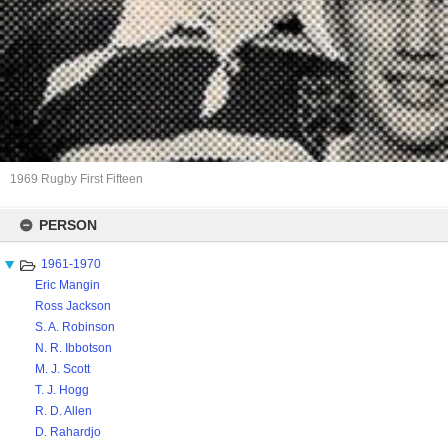
1969 Rugby First Fifteen
Skip
to
PERSON
content
1961-1970
Eric Mangin
Ross Jackson
S. A. Robinson
N. R. Ibbotson
M. J. Scott
T. J. Hogg
R. D. Allen
D. Rahardjo