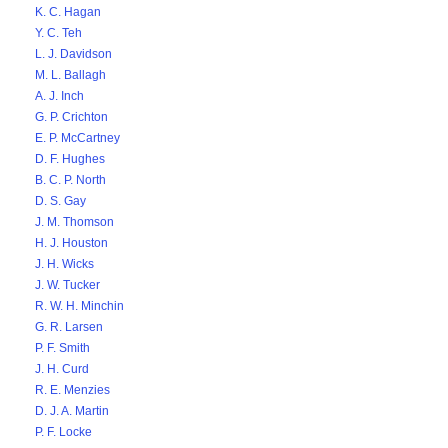
K. C. Hagan
Y. C. Teh
L. J. Davidson
M. L. Ballagh
A. J. Inch
G. P. Crichton
E. P. McCartney
D. F. Hughes
B. C. P. North
D. S. Gay
J. M. Thomson
H. J. Houston
J. H. Wicks
J. W. Tucker
R. W. H. Minchin
G. R. Larsen
P. F. Smith
J. H. Curd
R. E. Menzies
D. J. A. Martin
P. F. Locke