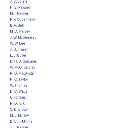
J. Struthers
H. E. Pawsey
M. I. Palmer
P. P. Oppenheim
B. A. Bell
M. D. Harvey
J. W. McGimpsey
W. W. Lee
J. G. Fraser
L. J. Butler
D. H. S. Gardiner
W. McG. Barclay
R. D. MacAlister
N. C. Taylor
W. Thomas
D. C. Watts
G. R. Naish
R. D. Kirk
S. D. Brown
M. J. M. Hay
D. C. F. Minnis
J. L. Palmer