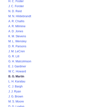
H. C. Foster
J. C. Forster
N. D. Reid
M. N. Hildebrandt
A. R. Challis
A. R. Milmine
A. D. Jones
K. M. Stevens
M. L. Wensley
D. R. Parsons
J. M. LeCren
G. R. Lill
G. H. Malcolmson
E. J. Gardiner
W. C. Howard
B. G. Martin
L. H. Karatau
C. J. Bargh
J. J. Ryan
J. G. Brown
M. S. Moore
D. G. Loxton