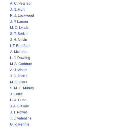
A. C. Peterson
J. N. Hurt
R. J. Lockwood
J. P. Larmer
M. C. Lynds
S. T. Borkin
J. H. Nevin
I. T. Bradford
A. McLellan
L. J. Dowling
M. A. Goddard
A. J. Walsh
J. G. Dickie
M. E. Clark
S. M. C. Murray
J. Collie
H. A. Hunt
J. A. Blakely
J. T. Power
T. J. Valentine
G. P. Rennie