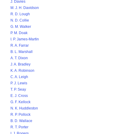
J. Davies
M. J. H. Davidson
R. D. Lough
N. D. Collie
G. M. Walker
P. M. Doak
I. P. James-Martin
R. A. Farrar
B. L. Marshall
A. T. Dixon
J. A. Bradley
K. A. Robinson
C. A. Leigh
P. J. Lewis
T. P. Seay
E. J. Cross
G. F. Kellock
N. K. Huddleston
R. P. Pollock
B. D. Wallace
R. T. Porter
I. J. Rogers