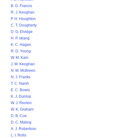
B. G. Francis
R. J. Keoghan
P. H. Houghton
C. T. Dougherty
D. G. Elvidge
H. P. strang
K. C. Hagen
R. D. Young
W. M. Kain
J. M. Keoghan
N. M. McBreen
N. J. Franks
T. C. Naish
E. C. Bowis
K. J. Dunlop
W. J. Renton
W. K. Graham
D. B. Coe
D. C. Maling
A. J. Robertson
L. I. Rolls