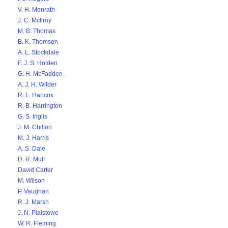
V. H. Menrath
J. C. McIlroy
M. B. Thomas
B. K. Thomson
A. L. Stockdale
F. J. S. Holden
G. H. McFadden
A. J. H. Wilder
R. L. Hancox
R. B. Harrington
G. S. Inglis
J. M. Chilton
M. J. Harris
A. S. Dale
D. R. Muff
David Carter
M. Wilson
P. Vaughan
R. J. Marsh
J. N. Plaistowe
W. R. Fleming