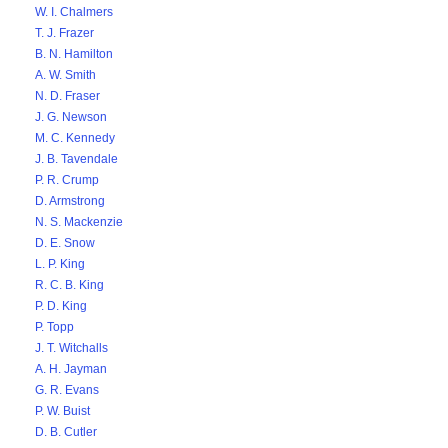
W. I. Chalmers
T. J. Frazer
B. N. Hamilton
A. W. Smith
N. D. Fraser
J. G. Newson
M. C. Kennedy
J. B. Tavendale
P. R. Crump
D. Armstrong
N. S. Mackenzie
D. E. Snow
L. P. King
R. C. B. King
P. D. King
P. Topp
J. T. Witchalls
A. H. Jayman
G. R. Evans
P. W. Buist
D. B. Cutler