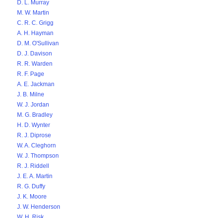
D. L. Murray
M. W. Martin
C. R. C. Grigg
A. H. Hayman
D. M. O'Sullivan
D. J. Davison
R. R. Warden
R. F. Page
A. E. Jackman
J. B. Milne
W. J. Jordan
M. G. Bradley
H. D. Wynter
R. J. Diprose
W. A. Cleghorn
W. J. Thompson
R. J. Riddell
J. E. A. Martin
R. G. Duffy
J. K. Moore
J. W. Henderson
W. H. Risk