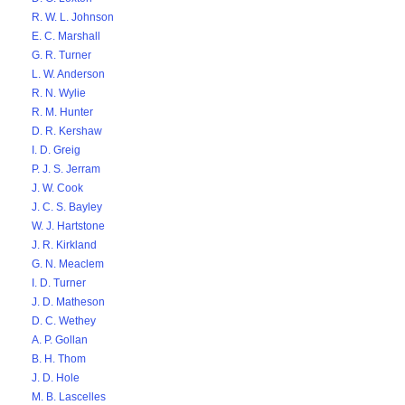
R. W. L. Johnson
E. C. Marshall
G. R. Turner
L. W. Anderson
R. N. Wylie
R. M. Hunter
D. R. Kershaw
I. D. Greig
P. J. S. Jerram
J. W. Cook
J. C. S. Bayley
W. J. Hartstone
J. R. Kirkland
G. N. Meaclem
I. D. Turner
J. D. Matheson
D. C. Wethey
A. P. Gollan
B. H. Thom
J. D. Hole
M. B. Lascelles