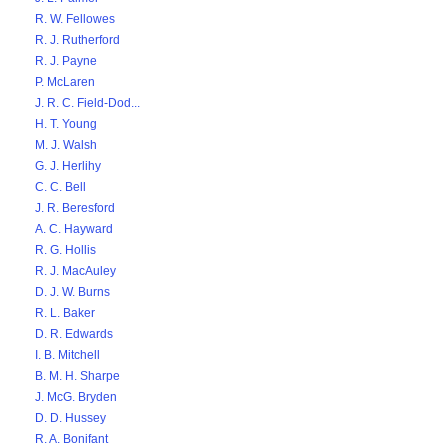
R. W. Fellowes
R. J. Rutherford
R. J. Payne
P. McLaren
J. R. C. Field-Dod...
H. T. Young
M. J. Walsh
G. J. Herlihy
C. C. Bell
J. R. Beresford
A. C. Hayward
R. G. Hollis
R. J. MacAuley
D. J. W. Burns
R. L. Baker
D. R. Edwards
I. B. Mitchell
B. M. H. Sharpe
J. McG. Bryden
D. D. Hussey
R. A. Bonifant