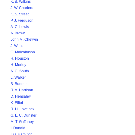
K. B. Wilkins
J. W. Charters
K. S. Street
P. J. Ferguson
A. C. Lewis
A. Brown
John M. Chetwin
J. Wells
G. Malcolmson
H. Houston
H. Morley
A. C. South
L. Walker
B. Bonner
R. A. Harrison
D. Hensahw
K. Elliot
R. H. Lovelock
G. L. C. Dunster
M. T. Gaffaney
I. Donald
I. G. Hamilton