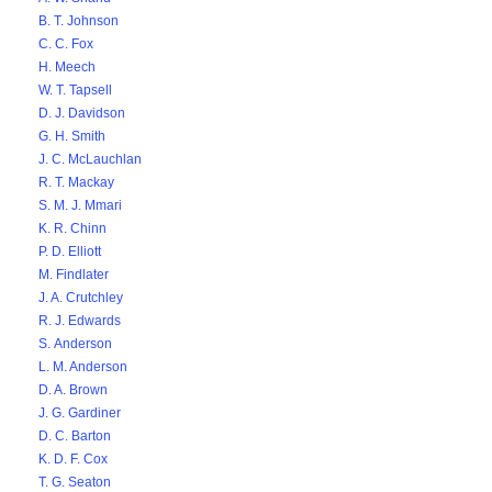
B. T. Johnson
C. C. Fox
H. Meech
W. T. Tapsell
D. J. Davidson
G. H. Smith
J. C. McLauchlan
R. T. Mackay
S. M. J. Mmari
K. R. Chinn
P. D. Elliott
M. Findlater
J. A. Crutchley
R. J. Edwards
S. Anderson
L. M. Anderson
D. A. Brown
J. G. Gardiner
D. C. Barton
K. D. F. Cox
T. G. Seaton