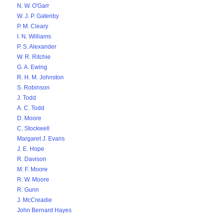
N. W. O'Garr
W. J. P. Gatenby
P. M. Cleary
I. N. Williams
P. S. Alexander
W. R. Ritchie
G. A. Ewing
R. H. M. Johnston
S. Robinson
J. Todd
A. C. Todd
D. Moore
C. Stockwell
Margaret J. Evans
J. E. Hope
R. Davison
M. F. Moore
R. W. Moore
R. Gunn
J. McCreadie
John Bernard Hayes