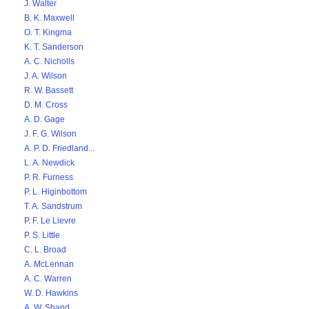
J. Walter
B. K. Maxwell
O. T. Kingma
K. T. Sanderson
A. C. Nicholls
J. A. Wilson
R. W. Bassett
D. M. Cross
A. D. Gage
J. F. G. Wilson
A. P. D. Friedland...
L. A. Newdick
P. R. Furness
P. L. Higinbottom
T. A. Sandstrum
P. F. Le Lievre
P. S. Little
C. L. Broad
A. McLennan
A. C. Warren
W. D. Hawkins
A. W. Shand