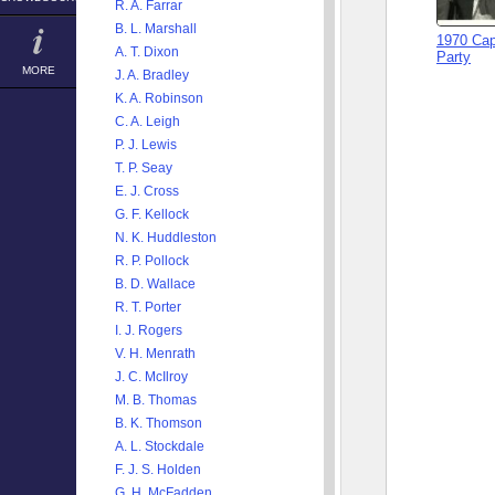
R. A. Farrar
B. L. Marshall
1970 Cap
A. T. Dixon
Party
MORE
J. A. Bradley
K. A. Robinson
C. A. Leigh
P. J. Lewis
T. P. Seay
E. J. Cross
G. F. Kellock
N. K. Huddleston
R. P. Pollock
B. D. Wallace
R. T. Porter
I. J. Rogers
V. H. Menrath
J. C. McIlroy
M. B. Thomas
B. K. Thomson
A. L. Stockdale
F. J. S. Holden
G. H. McFadden