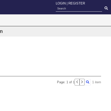
LOGIN
|
REGISTER
on
Page: 1 of 1
1 item