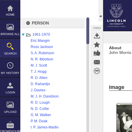
Skip
to
content
HOME
PERSON
TOOLS
BROWSE ALL
1961-1970
Eric Mangin
Ross Jackson
About
John Morris
S. A. Robinson
SEARCH
N. R. Ibbotson
M. J. Scott
T. J. Hogg
MY HISTORY
R. D. Allen
D. Rahardjo
Image
J. Davies
LOGIN
M. J. H. Davidson
R. D. Lough
N. D. Collie
UPLOAD
G. M. Walker
P. M. Doak
I. P. James-Martin
CROWDSOURCE