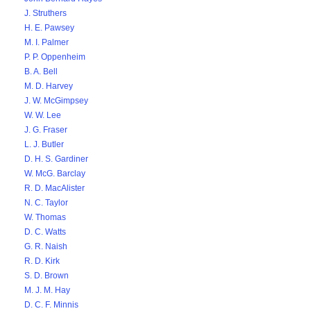
J. Struthers
H. E. Pawsey
M. I. Palmer
P. P. Oppenheim
B. A. Bell
M. D. Harvey
J. W. McGimpsey
W. W. Lee
J. G. Fraser
L. J. Butler
D. H. S. Gardiner
W. McG. Barclay
R. D. MacAlister
N. C. Taylor
W. Thomas
D. C. Watts
G. R. Naish
R. D. Kirk
S. D. Brown
M. J. M. Hay
D. C. F. Minnis