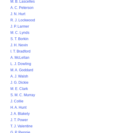
M. B. Lascelles
A. C. Peterson
J. N. Hurt
R. J. Lockwood
J. P. Larmer
M. C. Lynds
S. T. Borkin
J. H. Nevin
I. T. Bradford
A. McLellan
L. J. Dowling
M. A. Goddard
A. J. Walsh
J. G. Dickie
M. E. Clark
S. M. C. Murray
J. Collie
H. A. Hunt
J. A. Blakely
J. T. Power
T. J. Valentine
G. P. Rennie