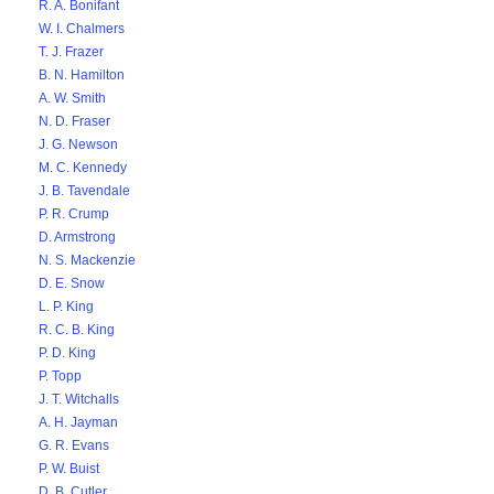
R. A. Bonifant
W. I. Chalmers
T. J. Frazer
B. N. Hamilton
A. W. Smith
N. D. Fraser
J. G. Newson
M. C. Kennedy
J. B. Tavendale
P. R. Crump
D. Armstrong
N. S. Mackenzie
D. E. Snow
L. P. King
R. C. B. King
P. D. King
P. Topp
J. T. Witchalls
A. H. Jayman
G. R. Evans
P. W. Buist
D. B. Cutler