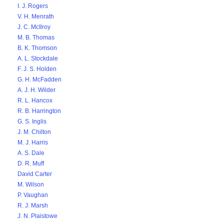
I. J. Rogers
V. H. Menrath
J. C. McIlroy
M. B. Thomas
B. K. Thomson
A. L. Stockdale
F. J. S. Holden
G. H. McFadden
A. J. H. Wilder
R. L. Hancox
R. B. Harrington
G. S. Inglis
J. M. Chilton
M. J. Harris
A. S. Dale
D. R. Muff
David Carter
M. Wilson
P. Vaughan
R. J. Marsh
J. N. Plaistowe