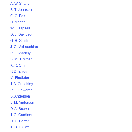
A. W. Shand
B. T. Johnson
C. C. Fox
H. Meech
W. T. Tapsell
D. J. Davidson
G. H. Smith
J. C. McLauchlan
R. T. Mackay
S. M. J. Mmari
K. R. Chinn
P. D. Elliott
M. Findlater
J. A. Crutchley
R. J. Edwards
S. Anderson
L. M. Anderson
D. A. Brown
J. G. Gardiner
D. C. Barton
K. D. F. Cox