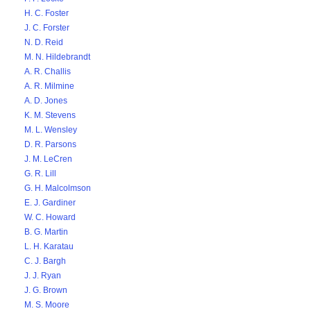
H. C. Foster
J. C. Forster
N. D. Reid
M. N. Hildebrandt
A. R. Challis
A. R. Milmine
A. D. Jones
K. M. Stevens
M. L. Wensley
D. R. Parsons
J. M. LeCren
G. R. Lill
G. H. Malcolmson
E. J. Gardiner
W. C. Howard
B. G. Martin
L. H. Karatau
C. J. Bargh
J. J. Ryan
J. G. Brown
M. S. Moore