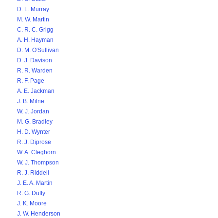
D. L. Murray
M. W. Martin
C. R. C. Grigg
A. H. Hayman
D. M. O'Sullivan
D. J. Davison
R. R. Warden
R. F. Page
A. E. Jackman
J. B. Milne
W. J. Jordan
M. G. Bradley
H. D. Wynter
R. J. Diprose
W. A. Cleghorn
W. J. Thompson
R. J. Riddell
J. E. A. Martin
R. G. Duffy
J. K. Moore
J. W. Henderson