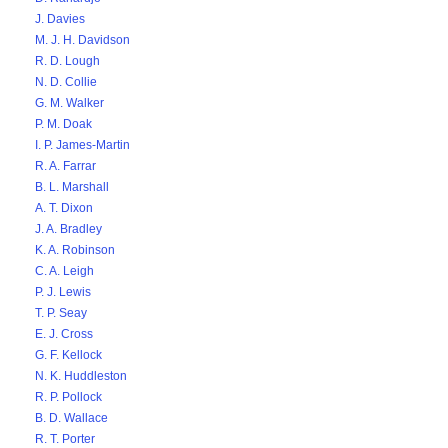
J. Davies
M. J. H. Davidson
R. D. Lough
N. D. Collie
G. M. Walker
P. M. Doak
I. P. James-Martin
R. A. Farrar
B. L. Marshall
A. T. Dixon
J. A. Bradley
K. A. Robinson
C. A. Leigh
P. J. Lewis
T. P. Seay
E. J. Cross
G. F. Kellock
N. K. Huddleston
R. P. Pollock
B. D. Wallace
R. T. Porter