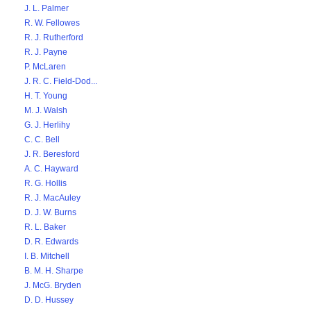
J. L. Palmer
R. W. Fellowes
R. J. Rutherford
R. J. Payne
P. McLaren
J. R. C. Field-Dod...
H. T. Young
M. J. Walsh
G. J. Herlihy
C. C. Bell
J. R. Beresford
A. C. Hayward
R. G. Hollis
R. J. MacAuley
D. J. W. Burns
R. L. Baker
D. R. Edwards
I. B. Mitchell
B. M. H. Sharpe
J. McG. Bryden
D. D. Hussey