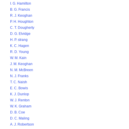
I. G. Hamilton
B. G. Francis
R. J. Keoghan
P. H. Houghton
C. T. Dougherty
D. G. Elvidge
H. P. strang
K. C. Hagen
R. D. Young
W. M. Kain
J. M. Keoghan
N. M. McBreen
N. J. Franks
T. C. Naish
E. C. Bowis
K. J. Dunlop
W. J. Renton
W. K. Graham
D. B. Coe
D. C. Maling
A. J. Robertson