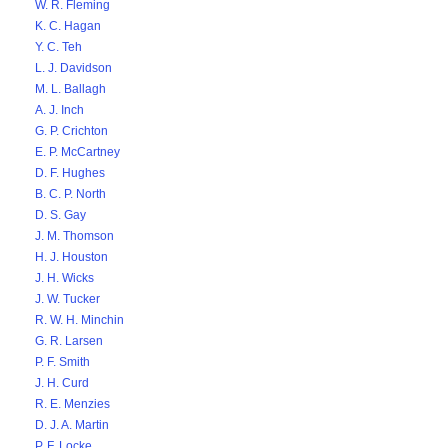
W. R. Fleming
K. C. Hagan
Y. C. Teh
L. J. Davidson
M. L. Ballagh
A. J. Inch
G. P. Crichton
E. P. McCartney
D. F. Hughes
B. C. P. North
D. S. Gay
J. M. Thomson
H. J. Houston
J. H. Wicks
J. W. Tucker
R. W. H. Minchin
G. R. Larsen
P. F. Smith
J. H. Curd
R. E. Menzies
D. J. A. Martin
P. F. Locke