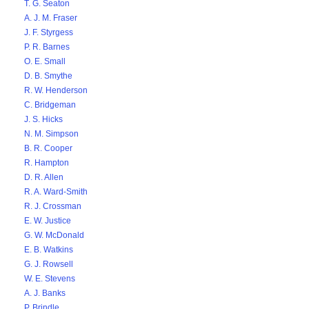
T. G. Seaton
A. J. M. Fraser
J. F. Styrgess
P. R. Barnes
O. E. Small
D. B. Smythe
R. W. Henderson
C. Bridgeman
J. S. Hicks
N. M. Simpson
B. R. Cooper
R. Hampton
D. R. Allen
R. A. Ward-Smith
R. J. Crossman
E. W. Justice
G. W. McDonald
E. B. Watkins
G. J. Rowsell
W. E. Stevens
A. J. Banks
P. Brindle