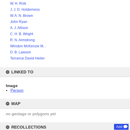
W. H. Risk
J. J. D. Holderness
W. A. N. Brown
John Ryan
A. J. Allison
C. H. B. Wright
R. N. Armstrong
Winston McKenzie M...
D. B. Lawson
Terrance David Heiler
LINKED TO
Image
Person
MAP
no geotags or polygons yet
RECOLLECTIONS
Add