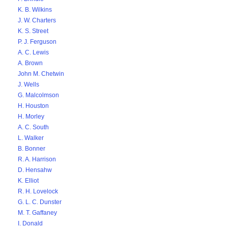
K. B. Wilkins
J. W. Charters
K. S. Street
P. J. Ferguson
A. C. Lewis
A. Brown
John M. Chetwin
J. Wells
G. Malcolmson
H. Houston
H. Morley
A. C. South
L. Walker
B. Bonner
R. A. Harrison
D. Hensahw
K. Elliot
R. H. Lovelock
G. L. C. Dunster
M. T. Gaffaney
I. Donald