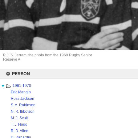
P. J. S. Jerram, the photo from the 1969 Rugby Senior
Reserve A
Skip
to
PERSON
content
1961-1970
Eric Mangin
Ross Jackson
S. A. Robinson
N. R. Ibbotson
M. J. Scott
T. J. Hogg
R. D. Allen
D. Rahardjo