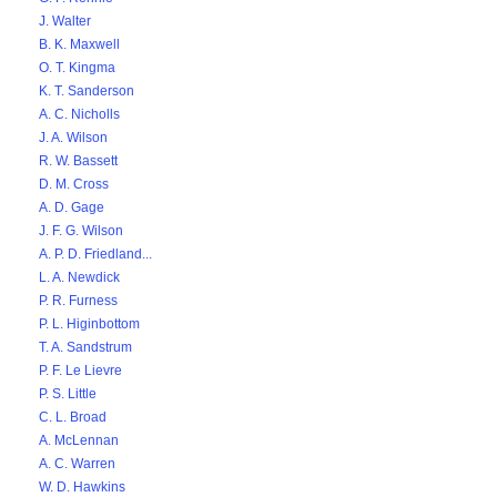
J. Walter
B. K. Maxwell
O. T. Kingma
K. T. Sanderson
A. C. Nicholls
J. A. Wilson
R. W. Bassett
D. M. Cross
A. D. Gage
J. F. G. Wilson
A. P. D. Friedland...
L. A. Newdick
P. R. Furness
P. L. Higinbottom
T. A. Sandstrum
P. F. Le Lievre
P. S. Little
C. L. Broad
A. McLennan
A. C. Warren
W. D. Hawkins