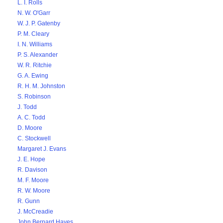
L. I. Rolls
N. W. O'Garr
W. J. P. Gatenby
P. M. Cleary
I. N. Williams
P. S. Alexander
W. R. Ritchie
G. A. Ewing
R. H. M. Johnston
S. Robinson
J. Todd
A. C. Todd
D. Moore
C. Stockwell
Margaret J. Evans
J. E. Hope
R. Davison
M. F. Moore
R. W. Moore
R. Gunn
J. McCreadie
John Bernard Hayes