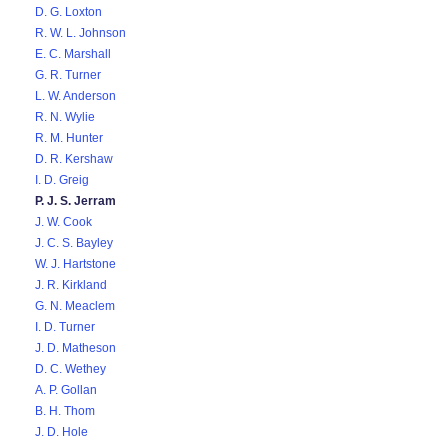
D. G. Loxton
R. W. L. Johnson
E. C. Marshall
G. R. Turner
L. W. Anderson
R. N. Wylie
R. M. Hunter
D. R. Kershaw
I. D. Greig
P. J. S. Jerram
J. W. Cook
J. C. S. Bayley
W. J. Hartstone
J. R. Kirkland
G. N. Meaclem
I. D. Turner
J. D. Matheson
D. C. Wethey
A. P. Gollan
B. H. Thom
J. D. Hole