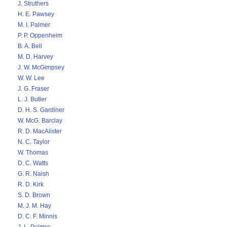
J. Struthers
H. E. Pawsey
M. I. Palmer
P. P. Oppenheim
B. A. Bell
M. D. Harvey
J. W. McGimpsey
W. W. Lee
J. G. Fraser
L. J. Butler
D. H. S. Gardiner
W. McG. Barclay
R. D. MacAlister
N. C. Taylor
W. Thomas
D. C. Watts
G. R. Naish
R. D. Kirk
S. D. Brown
M. J. M. Hay
D. C. F. Minnis