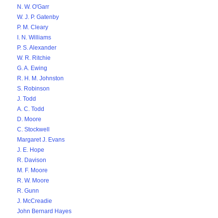
N. W. O'Garr
W. J. P. Gatenby
P. M. Cleary
I. N. Williams
P. S. Alexander
W. R. Ritchie
G. A. Ewing
R. H. M. Johnston
S. Robinson
J. Todd
A. C. Todd
D. Moore
C. Stockwell
Margaret J. Evans
J. E. Hope
R. Davison
M. F. Moore
R. W. Moore
R. Gunn
J. McCreadie
John Bernard Hayes