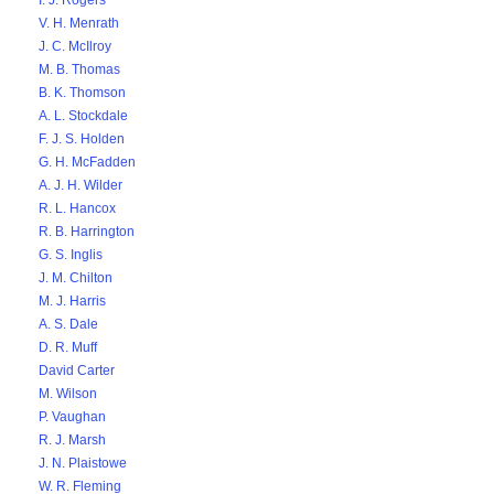
I. J. Rogers
V. H. Menrath
J. C. McIlroy
M. B. Thomas
B. K. Thomson
A. L. Stockdale
F. J. S. Holden
G. H. McFadden
A. J. H. Wilder
R. L. Hancox
R. B. Harrington
G. S. Inglis
J. M. Chilton
M. J. Harris
A. S. Dale
D. R. Muff
David Carter
M. Wilson
P. Vaughan
R. J. Marsh
J. N. Plaistowe
W. R. Fleming