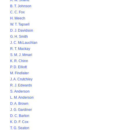
A. W. Shand
B. T. Johnson
C. C. Fox
H. Meech
W. T. Tapsell
D. J. Davidson
G. H. Smith
J. C. McLauchlan
R. T. Mackay
S. M. J. Mmari
K. R. Chinn
P. D. Elliott
M. Findlater
J. A. Crutchley
R. J. Edwards
S. Anderson
L. M. Anderson
D. A. Brown
J. G. Gardiner
D. C. Barton
K. D. F. Cox
T. G. Seaton