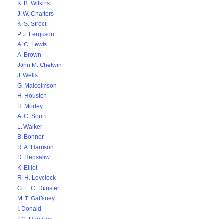
K. B. Wilkins
J. W. Charters
K. S. Street
P. J. Ferguson
A. C. Lewis
A. Brown
John M. Chetwin
J. Wells
G. Malcolmson
H. Houston
H. Morley
A. C. South
L. Walker
B. Bonner
R. A. Harrison
D. Hensahw
K. Elliot
R. H. Lovelock
G. L. C. Dunster
M. T. Gaffaney
I. Donald