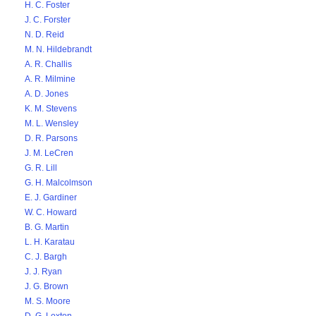
H. C. Foster
J. C. Forster
N. D. Reid
M. N. Hildebrandt
A. R. Challis
A. R. Milmine
A. D. Jones
K. M. Stevens
M. L. Wensley
D. R. Parsons
J. M. LeCren
G. R. Lill
G. H. Malcolmson
E. J. Gardiner
W. C. Howard
B. G. Martin
L. H. Karatau
C. J. Bargh
J. J. Ryan
J. G. Brown
M. S. Moore