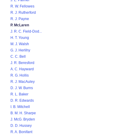
J. L. Palmer
R. W. Fellowes
R. J. Rutherford
R. J. Payne
P. McLaren
J. R. C. Field-Dod...
H. T. Young
M. J. Walsh
G. J. Herlihy
C. C. Bell
J. R. Beresford
A. C. Hayward
R. G. Hollis
R. J. MacAuley
D. J. W. Burns
R. L. Baker
D. R. Edwards
I. B. Mitchell
B. M. H. Sharpe
J. McG. Bryden
D. D. Hussey
R. A. Bonifant