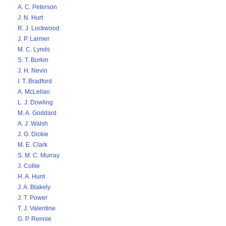
A. C. Peterson
J. N. Hurt
R. J. Lockwood
J. P. Larmer
M. C. Lynds
S. T. Borkin
J. H. Nevin
I. T. Bradford
A. McLellan
L. J. Dowling
M. A. Goddard
A. J. Walsh
J. G. Dickie
M. E. Clark
S. M. C. Murray
J. Collie
H. A. Hunt
J. A. Blakely
J. T. Power
T. J. Valentine
G. P. Rennie