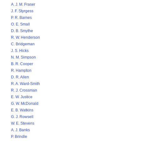
A. J. M. Fraser
J. F. Styrgess
P. R. Barnes
O. E. Small
D. B. Smythe
R. W. Henderson
C. Bridgeman
J. S. Hicks
N. M. Simpson
B. R. Cooper
R. Hampton
D. R. Allen
R. A. Ward-Smith
R. J. Crossman
E. W. Justice
G. W. McDonald
E. B. Watkins
G. J. Rowsell
W. E. Stevens
A. J. Banks
P. Brindle