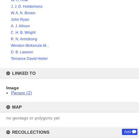
W. H. Risk
J. J. D. Holderness
W. A. N. Brown
John Ryan
A. J. Allison
C. H. B. Wright
R. N. Armstrong
Winston McKenzie M...
D. B. Lawson
Terrance David Heiler
LINKED TO
Image
Person (2)
MAP
no geotags or polygons yet
RECOLLECTIONS
Add