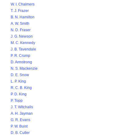
W. I. Chalmers
T. J. Frazer
B. N. Hamilton
A. W. Smith
N. D. Fraser
J. G. Newson
M. C. Kennedy
J. B. Tavendale
P. R. Crump
D. Armstrong
N. S. Mackenzie
D. E. Snow
L. P. King
R. C. B. King
P. D. King
P. Topp
J. T. Witchalls
A. H. Jayman
G. R. Evans
P. W. Buist
D. B. Cutler