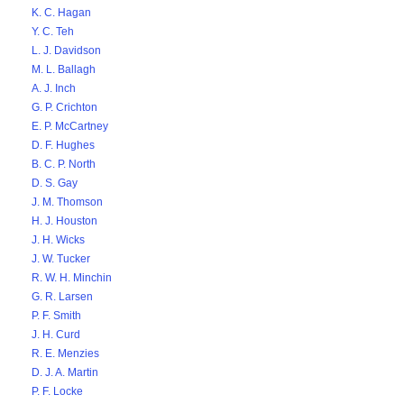
K. C. Hagan
Y. C. Teh
L. J. Davidson
M. L. Ballagh
A. J. Inch
G. P. Crichton
E. P. McCartney
D. F. Hughes
B. C. P. North
D. S. Gay
J. M. Thomson
H. J. Houston
J. H. Wicks
J. W. Tucker
R. W. H. Minchin
G. R. Larsen
P. F. Smith
J. H. Curd
R. E. Menzies
D. J. A. Martin
P. F. Locke