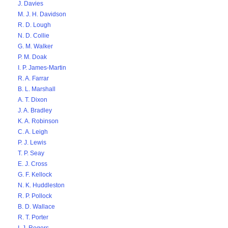
J. Davies
M. J. H. Davidson
R. D. Lough
N. D. Collie
G. M. Walker
P. M. Doak
I. P. James-Martin
R. A. Farrar
B. L. Marshall
A. T. Dixon
J. A. Bradley
K. A. Robinson
C. A. Leigh
P. J. Lewis
T. P. Seay
E. J. Cross
G. F. Kellock
N. K. Huddleston
R. P. Pollock
B. D. Wallace
R. T. Porter