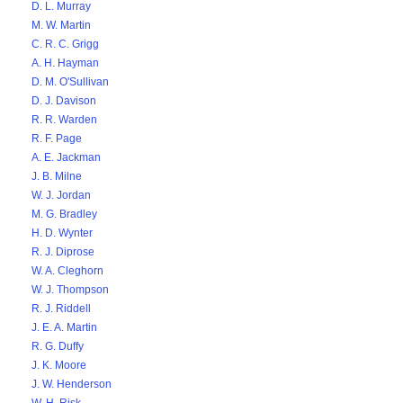
D. L. Murray
M. W. Martin
C. R. C. Grigg
A. H. Hayman
D. M. O'Sullivan
D. J. Davison
R. R. Warden
R. F. Page
A. E. Jackman
J. B. Milne
W. J. Jordan
M. G. Bradley
H. D. Wynter
R. J. Diprose
W. A. Cleghorn
W. J. Thompson
R. J. Riddell
J. E. A. Martin
R. G. Duffy
J. K. Moore
J. W. Henderson