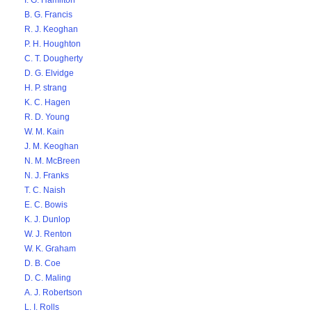
I. G. Hamilton
B. G. Francis
R. J. Keoghan
P. H. Houghton
C. T. Dougherty
D. G. Elvidge
H. P. strang
K. C. Hagen
R. D. Young
W. M. Kain
J. M. Keoghan
N. M. McBreen
N. J. Franks
T. C. Naish
E. C. Bowis
K. J. Dunlop
W. J. Renton
W. K. Graham
D. B. Coe
D. C. Maling
A. J. Robertson
L. I. Rolls