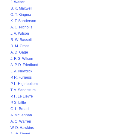
J. Walter
B. K. Maxwell
O. T. Kingma
K. T. Sanderson
A. C. Nicholls
J. A. Wilson
R. W. Bassett
D. M. Cross
A. D. Gage
J. F. G. Wilson
A. P. D. Friedland...
L. A. Newdick
P. R. Furness
P. L. Higinbottom
T. A. Sandstrum
P. F. Le Lievre
P. S. Little
C. L. Broad
A. McLennan
A. C. Warren
W. D. Hawkins