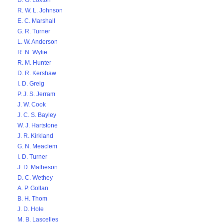
D. G. Loxton
R. W. L. Johnson
E. C. Marshall
G. R. Turner
L. W. Anderson
R. N. Wylie
R. M. Hunter
D. R. Kershaw
I. D. Greig
P. J. S. Jerram
J. W. Cook
J. C. S. Bayley
W. J. Hartstone
J. R. Kirkland
G. N. Meaclem
I. D. Turner
J. D. Matheson
D. C. Wethey
A. P. Gollan
B. H. Thom
J. D. Hole
M. B. Lascelles