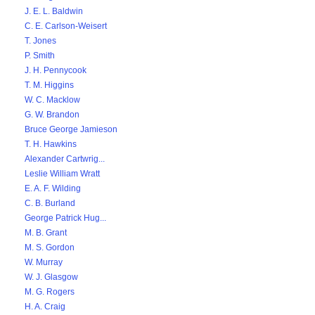
J. E. L. Baldwin
C. E. Carlson-Weisert
T. Jones
P. Smith
J. H. Pennycook
T. M. Higgins
W. C. Macklow
G. W. Brandon
Bruce George Jamieson
T. H. Hawkins
Alexander Cartwrig...
Leslie William Wratt
E. A. F. Wilding
C. B. Burland
George Patrick Hug...
M. B. Grant
M. S. Gordon
W. Murray
W. J. Glasgow
M. G. Rogers
H. A. Craig