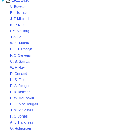
1911-1920
V. Bowker
R. I. Isaacs
J. F. Mitchell
N. P. Neal
I. S. McHarg
J. A. Bell
W. G. Martin
C. J. Hamblyn
P. G. Stevens
C. S. Garratt
W. F. Hay
D. Ormond
H. S. Fox
R. A. Fougere
F. B. Belcher
L. W. McCaskill
R. O. MacDougall
J. M. P. Coates
F. G. Jones
A. L. Harkness
G. Holgerson