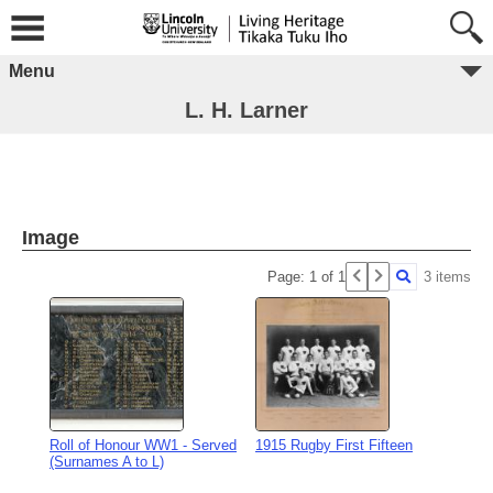
Menu
L. H. Larner
Image
Page: 1 of 1
3 items
Roll of Honour WW1 - Served
1915 Rugby First Fifteen
(Surnames A to L)