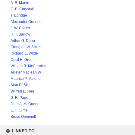
A. B. Martin
G. B. Chrystall
T. Edridge
Alexander Ormond
J. W. Calder
R. T. Barlow
Arthur G. Dean
Errington W. Smith
Richard E. Wilde
Cecil H. Green
William R. McCormick
Allister Maclean W...
Maurice P. Malone
Alan D. Stitt
Wilfred L. Free
G. R. Page
John A. McQueen
E. H. Sime
Bruce Gemmell
LINKED TO