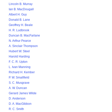
Lincoln B. Murray
Ian B. MacDougall
Albert H. Guy
Donald B. Lane
Geoffrey H. Beale
H. R. Ludbrook
Duncan B. MacFarlane
N. Arthur Pearce
A. Sinclair Thompson
Hubert W. Steel
Harold Harding
F. C. R. Upton
L. Ivan Manning
Richard H. Kember
P. W. Smallfield
S. C. Musgrave
A. W. Duncan
Gerard James Wilde
D. Anderson
D. A. MacGibbon
R. C. Smith