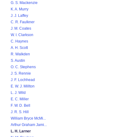
G. S. Mackenzie
K. A. Murry
J. J. Laffey
C. R. Faulkner
J. M. Coates
W. I. Clarkson
C. Haynes
A. H. Scott
R. Walkden
S. Austin
O. C. Stephens
J. S. Rennie
J. F. Lochhead
E. W. J. Millton
L. J. Wild
E. C. Miller
F. W. D. Bell
J. R. S. Hill
William Bryce McMi...
Arthur Graham Jami...
L. H. Larner