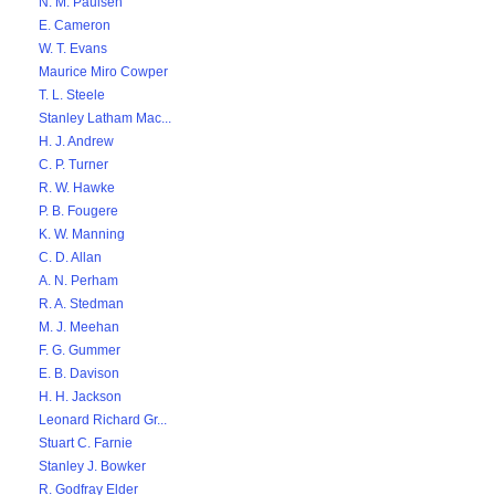
N. M. Paulsen
E. Cameron
W. T. Evans
Maurice Miro Cowper
T. L. Steele
Stanley Latham Mac...
H. J. Andrew
C. P. Turner
R. W. Hawke
P. B. Fougere
K. W. Manning
C. D. Allan
A. N. Perham
R. A. Stedman
M. J. Meehan
F. G. Gummer
E. B. Davison
H. H. Jackson
Leonard Richard Gr...
Stuart C. Farnie
Stanley J. Bowker
R. Godfray Elder