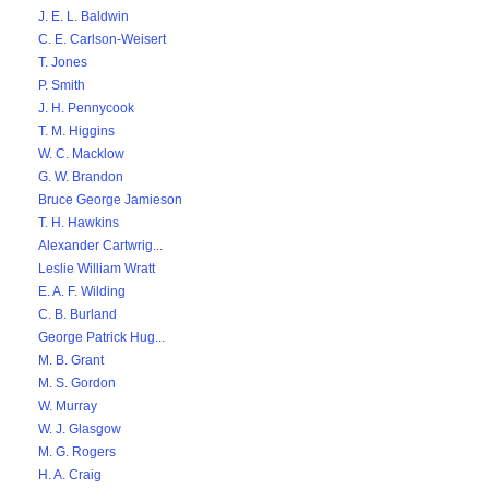
J. E. L. Baldwin
C. E. Carlson-Weisert
T. Jones
P. Smith
J. H. Pennycook
T. M. Higgins
W. C. Macklow
G. W. Brandon
Bruce George Jamieson
T. H. Hawkins
Alexander Cartwrig...
Leslie William Wratt
E. A. F. Wilding
C. B. Burland
George Patrick Hug...
M. B. Grant
M. S. Gordon
W. Murray
W. J. Glasgow
M. G. Rogers
H. A. Craig