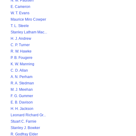
N. M. Paulsen
E. Cameron
W. T. Evans
Maurice Miro Cowper
T. L. Steele
Stanley Latham Mac...
H. J. Andrew
C. P. Turner
R. W. Hawke
P. B. Fougere
K. W. Manning
C. D. Allan
A. N. Perham
R. A. Stedman
M. J. Meehan
F. G. Gummer
E. B. Davison
H. H. Jackson
Leonard Richard Gr...
Stuart C. Farnie
Stanley J. Bowker
R. Godfray Elder