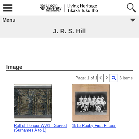
Menu
J. R. S. Hill
Image
Page: 1 of 1
3 items
Roll of Honour WW1 - Served
1915 Rugby First Fifteen
(Surnames A to L)