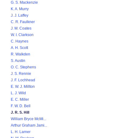
G. S. Mackenzie
K. A. Murry
J. J. Laffey
C. R. Faulkner
J. M. Coates
W. I. Clarkson
C. Haynes
A. H. Scott
R. Walkden
S. Austin
O. C. Stephens
J. S. Rennie
J. F. Lochhead
E. W. J. Millton
L. J. Wild
E. C. Miller
F. W. D. Bell
J. R. S. Hill
William Bryce McMi...
Arthur Graham Jami...
L. H. Larner