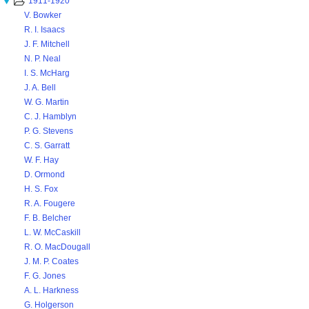
1911-1920
V. Bowker
R. I. Isaacs
J. F. Mitchell
N. P. Neal
I. S. McHarg
J. A. Bell
W. G. Martin
C. J. Hamblyn
P. G. Stevens
C. S. Garratt
W. F. Hay
D. Ormond
H. S. Fox
R. A. Fougere
F. B. Belcher
L. W. McCaskill
R. O. MacDougall
J. M. P. Coates
F. G. Jones
A. L. Harkness
G. Holgerson