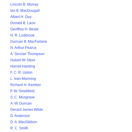
Lincoln B. Murray
Ian B. MacDougall
Albert H. Guy
Donald B. Lane
Geoffrey H. Beale
H. R. Ludbrook
Duncan B. MacFarlane
N. Arthur Pearce
A. Sinclair Thompson
Hubert W. Steel
Harold Harding
F. C. R. Upton
L. Ivan Manning
Richard H. Kember
P. W. Smallfield
S. C. Musgrave
A. W. Duncan
Gerard James Wilde
D. Anderson
D. A. MacGibbon
R. C. Smith