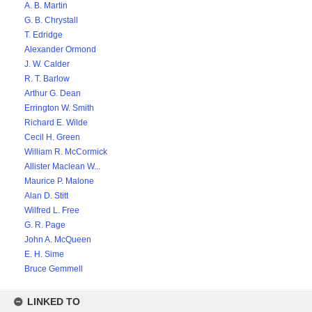
A. B. Martin
G. B. Chrystall
T. Edridge
Alexander Ormond
J. W. Calder
R. T. Barlow
Arthur G. Dean
Errington W. Smith
Richard E. Wilde
Cecil H. Green
William R. McCormick
Allister Maclean W...
Maurice P. Malone
Alan D. Stitt
Wilfred L. Free
G. R. Page
John A. McQueen
E. H. Sime
Bruce Gemmell
LINKED TO