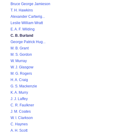
Bruce George Jamieson
T. H. Hawkins
Alexander Cartwrig...
Leslie William Wratt
E. A. F. Wilding
C. B. Burland
George Patrick Hug...
M. B. Grant
M. S. Gordon
W. Murray
W. J. Glasgow
M. G. Rogers
H. A. Craig
G. S. Mackenzie
K. A. Murry
J. J. Laffey
C. R. Faulkner
J. M. Coates
W. I. Clarkson
C. Haynes
A. H. Scott