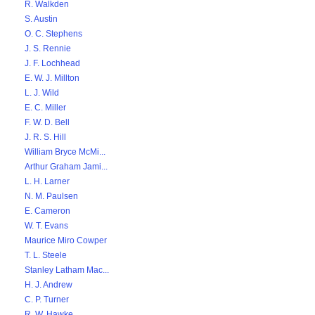
R. Walkden
S. Austin
O. C. Stephens
J. S. Rennie
J. F. Lochhead
E. W. J. Millton
L. J. Wild
E. C. Miller
F. W. D. Bell
J. R. S. Hill
William Bryce McMi...
Arthur Graham Jami...
L. H. Larner
N. M. Paulsen
E. Cameron
W. T. Evans
Maurice Miro Cowper
T. L. Steele
Stanley Latham Mac...
H. J. Andrew
C. P. Turner
R. W. Hawke