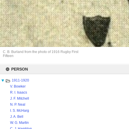
C. B. Burland from the photo of 1916 Rugby First
Fifteen
Skip
to
PERSON
content
1911-1920
V. Bowker
R. I. Isaacs
J. F. Mitchell
N. P. Neal
I. S. McHarg
J. A. Bell
W. G. Martin
C. J. Hamblyn