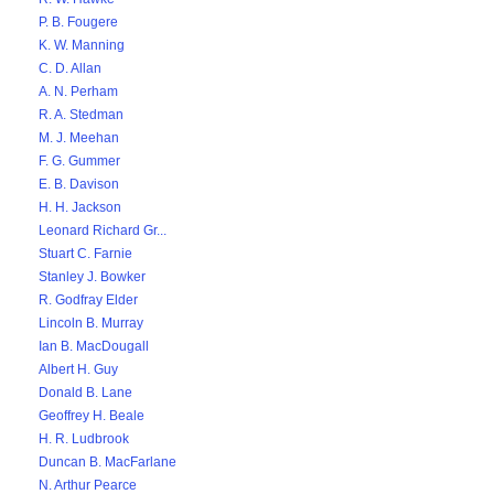
P. B. Fougere
K. W. Manning
C. D. Allan
A. N. Perham
R. A. Stedman
M. J. Meehan
F. G. Gummer
E. B. Davison
H. H. Jackson
Leonard Richard Gr...
Stuart C. Farnie
Stanley J. Bowker
R. Godfray Elder
Lincoln B. Murray
Ian B. MacDougall
Albert H. Guy
Donald B. Lane
Geoffrey H. Beale
H. R. Ludbrook
Duncan B. MacFarlane
N. Arthur Pearce