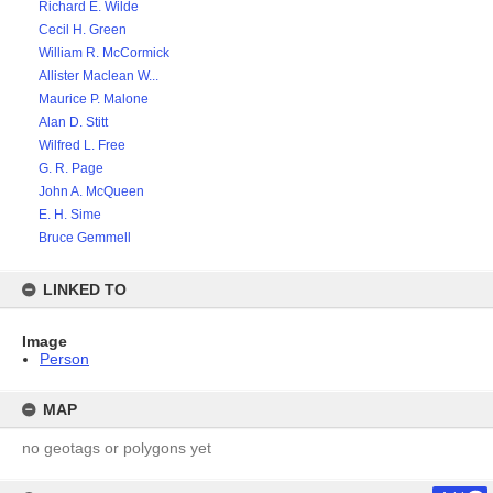
Richard E. Wilde
Cecil H. Green
William R. McCormick
Allister Maclean W...
Maurice P. Malone
Alan D. Stitt
Wilfred L. Free
G. R. Page
John A. McQueen
E. H. Sime
Bruce Gemmell
LINKED TO
Image
Person
MAP
no geotags or polygons yet