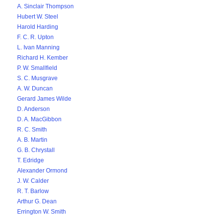
A. Sinclair Thompson
Hubert W. Steel
Harold Harding
F. C. R. Upton
L. Ivan Manning
Richard H. Kember
P. W. Smallfield
S. C. Musgrave
A. W. Duncan
Gerard James Wilde
D. Anderson
D. A. MacGibbon
R. C. Smith
A. B. Martin
G. B. Chrystall
T. Edridge
Alexander Ormond
J. W. Calder
R. T. Barlow
Arthur G. Dean
Errington W. Smith