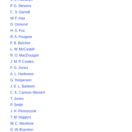
P. G. Stevens
C. S. Garratt
W. F. Hay
D. Ormond
H. S. Fox
R. A. Fougere
F. B. Belcher
L. W. McCaskill
R. O. MacDougall
J. M. P. Coates
F. G. Jones
A. L. Harkness
G. Holgerson
J. E. L. Baldwin
C. E. Carlson-Weisert
T. Jones
P. Smith
J. H. Pennycook
T. M. Higgins
W. C. Macklow
G. W. Brandon