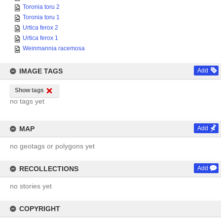
Toronia toru 2
Toronia toru 1
Urtica ferox 2
Urtica ferox 1
Weinmannia racemosa
IMAGE TAGS
Add
Show tags
no tags yet
MAP
Add
no geotags or polygons yet
RECOLLECTIONS
Add
no stories yet
COPYRIGHT