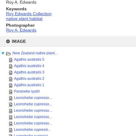
Roy A. Edwards
Keywords
Roy Edwards Collection
native plant habitat
Photographer
Roy A. Edwards
Skip
to
IMAGE
content
New Zealand native plant...
Agathis australis 5
Agathis australis 4
Agathis australis 3
Agathis australis 2
Agathis australis 1
Parahebe lyallii
Leonohebe cupresso...
Leonohebe cupresso...
Leonohebe cupresso...
Leonohebe cupresso...
Leonohebe cupresso...
Leonohebe cupressi...