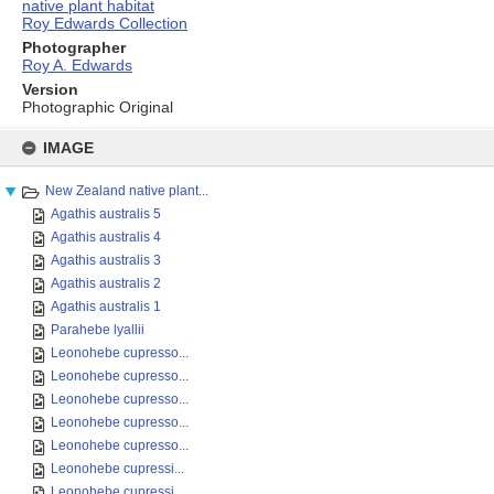
native plant habitat
Roy Edwards Collection
Photographer
Roy A. Edwards
Version
Photographic Original
Skip
to
IMAGE
content
New Zealand native plant...
Agathis australis 5
Agathis australis 4
Agathis australis 3
Agathis australis 2
Agathis australis 1
Parahebe lyallii
Leonohebe cupresso...
Leonohebe cupresso...
Leonohebe cupresso...
Leonohebe cupresso...
Leonohebe cupresso...
Leonohebe cupressi...
Leonohebe cupressi...