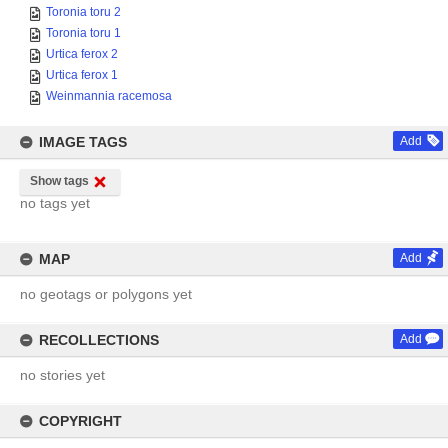
Toronia toru 2
Toronia toru 1
Urtica ferox 2
Urtica ferox 1
Weinmannia racemosa
IMAGE TAGS
Add
Show tags
no tags yet
MAP
Add
no geotags or polygons yet
RECOLLECTIONS
Add
no stories yet
COPYRIGHT