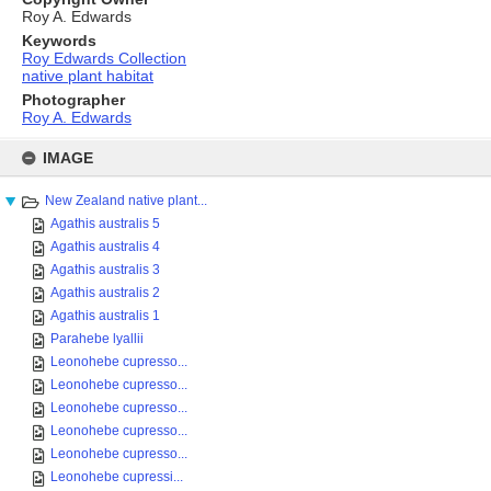
Roy A. Edwards
Keywords
Roy Edwards Collection
native plant habitat
Photographer
Roy A. Edwards
Skip
to
IMAGE
content
New Zealand native plant...
Agathis australis 5
Agathis australis 4
Agathis australis 3
Agathis australis 2
Agathis australis 1
Parahebe lyallii
Leonohebe cupresso...
Leonohebe cupresso...
Leonohebe cupresso...
Leonohebe cupresso...
Leonohebe cupresso...
Leonohebe cupressi...