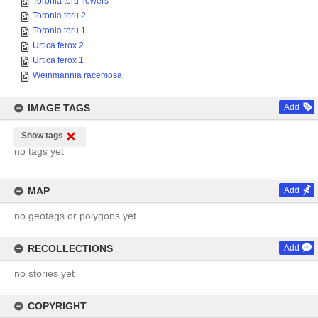
Toronia toru flowers
Toronia toru 2
Toronia toru 1
Urtica ferox 2
Urtica ferox 1
Weinmannia racemosa
IMAGE TAGS
Add
Show tags
no tags yet
MAP
Add
no geotags or polygons yet
RECOLLECTIONS
Add
no stories yet
COPYRIGHT