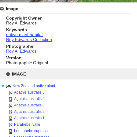
Image
Copyright Owner
Roy A. Edwards
Keywords
native plant habitat
Roy Edwards Collection
Photographer
Roy A. Edwards
Version
Photographic Original
Skip
to
IMAGE
content
New Zealand native plant...
Agathis australis 5
Agathis australis 4
Agathis australis 3
Agathis australis 2
Agathis australis 1
Parahebe lyallii
Leonohebe cupresso...