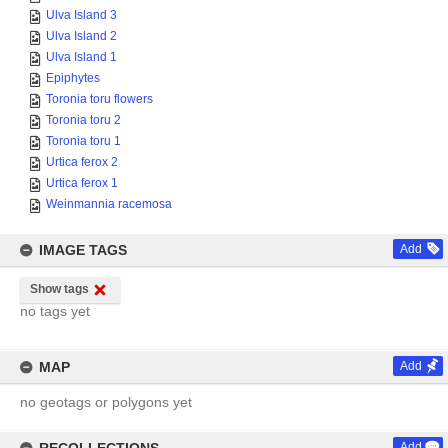
Ulva Island 3
Ulva Island 2
Ulva Island 1
Epiphytes
Toronia toru flowers
Toronia toru 2
Toronia toru 1
Urtica ferox 2
Urtica ferox 1
Weinmannia racemosa
IMAGE TAGS
Add
Show tags
no tags yet
MAP
Add
no geotags or polygons yet
Add