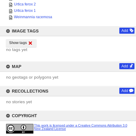
Urtica ferox 2
Urtica ferox 1
Weinmannia racemosa
IMAGE TAGS
Add
Show tags
no tags yet
MAP
Add
no geotags or polygons yet
RECOLLECTIONS
Add
no stories yet
COPYRIGHT
This work is licensed under a Creative Commons Attribution 3.0
New Zealand License