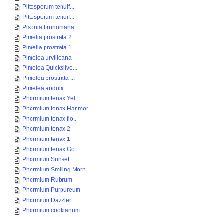
Pittosporum tenuif...
Pittosporum tenuif...
Pisonia brunoniana...
Pimelia prostrata 2
Pimelia prostrata 1
Pimelea urvilleana
Pimelea Quicksilve...
Pimelea prostrata ...
Pimelea aridula
Phormium tenax Yel...
Phormium tenax Hanmer
Phormium tenax flo...
Phormium tenax 2
Phormium tenax 1
Phormium tenax Go...
Phormium Sunset
Phormium Smiling Morn
Phormium Rubrum
Phormium Purpureum
Phormium Dazzler
Phormium cookianum