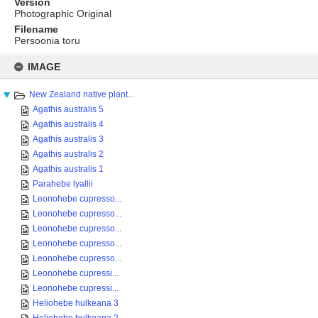
Version
Photographic Original
Filename
Persoonia toru
Skip
to
IMAGE
content
New Zealand native plant...
Agathis australis 5
Agathis australis 4
Agathis australis 3
Agathis australis 2
Agathis australis 1
Parahebe lyallii
Leonohebe cupresso...
Leonohebe cupresso...
Leonohebe cupresso...
Leonohebe cupresso...
Leonohebe cupresso...
Leonohebe cupressi...
Leonohebe cupressi...
Heliohebe hulkeana 3