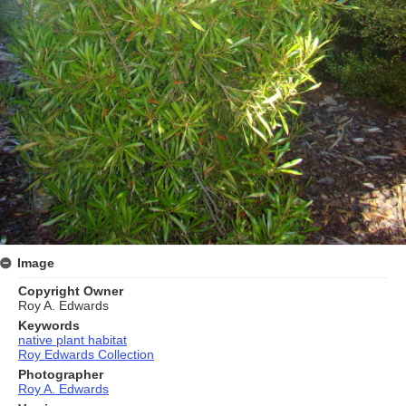
Image
Copyright Owner
Roy A. Edwards
Keywords
native plant habitat
Roy Edwards Collection
Photographer
Roy A. Edwards