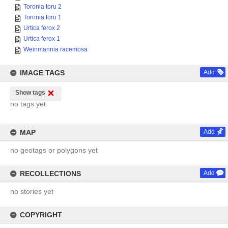
Toronia toru 2
Toronia toru 1
Urtica ferox 2
Urtica ferox 1
Weinmannia racemosa
IMAGE TAGS
Add
Show tags
no tags yet
MAP
Add
no geotags or polygons yet
RECOLLECTIONS
Add
no stories yet
COPYRIGHT