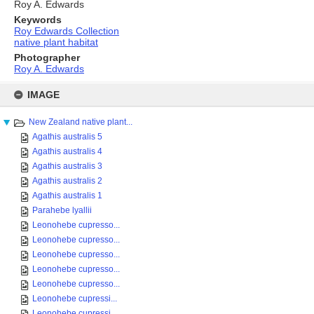
Roy A. Edwards
Keywords
Roy Edwards Collection
native plant habitat
Photographer
Roy A. Edwards
Skip
to
IMAGE
content
New Zealand native plant...
Agathis australis 5
Agathis australis 4
Agathis australis 3
Agathis australis 2
Agathis australis 1
Parahebe lyallii
Leonohebe cupresso...
Leonohebe cupresso...
Leonohebe cupresso...
Leonohebe cupresso...
Leonohebe cupresso...
Leonohebe cupressi...
Leonohebe cupressi...