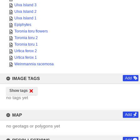
Ulva Island 3
Ulva Island 2
Ulva Island 1
Epiphytes
Toronia toru flowers
Toronia toru 2
Toronia toru 1
Urtica ferox 2
Urtica ferox 1
Weinmannia racemosa
IMAGE TAGS
Add
Show tags
no tags yet
MAP
Add
no geotags or polygons yet