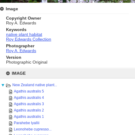
Image
Copyright Owner
Roy A. Edwards
Keywords
native plant habitat
Roy Edwards Collection
Photographer
Roy A. Edwards
Version
Photographic Original
Skip
to
IMAGE
content
New Zealand native plant...
Agathis australis 5
Agathis australis 4
Agathis australis 3
Agathis australis 2
Agathis australis 1
Parahebe lyallii
Leonohebe cupresso...