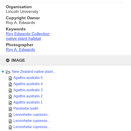
Organisation
Lincoln University
Copyright Owner
Roy A. Edwards
Keywords
Roy Edwards Collection
native plant habitat
Photographer
Roy A. Edwards
Skip
to
IMAGE
content
New Zealand native plant...
Agathis australis 5
Agathis australis 4
Agathis australis 3
Agathis australis 2
Agathis australis 1
Parahebe lyallii
Leonohebe cupresso...
Leonohebe cupresso...
Leonohebe cupresso...