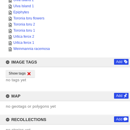
Ulva Island 2
Ulva Island 1
Epiphytes
Toronia toru flowers
Toronia toru 2
Toronia toru 1
Urtica ferox 2
Urtica ferox 1
Weinmannia racemosa
IMAGE TAGS
Add
Show tags
no tags yet
MAP
Add
no geotags or polygons yet
RECOLLECTIONS
Add
no stories yet