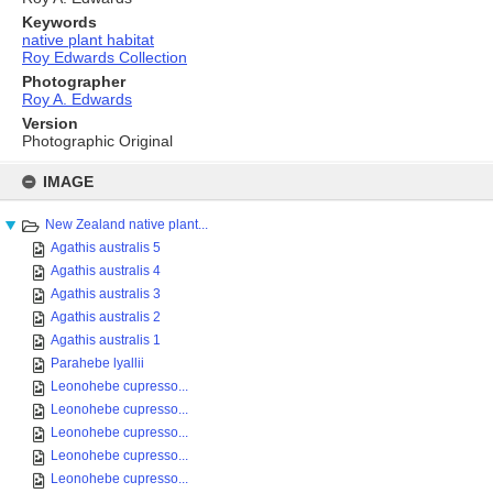
Keywords
native plant habitat
Roy Edwards Collection
Photographer
Roy A. Edwards
Version
Photographic Original
Skip
to
IMAGE
content
New Zealand native plant...
Agathis australis 5
Agathis australis 4
Agathis australis 3
Agathis australis 2
Agathis australis 1
Parahebe lyallii
Leonohebe cupresso...
Leonohebe cupresso...
Leonohebe cupresso...
Leonohebe cupresso...
Leonohebe cupresso...