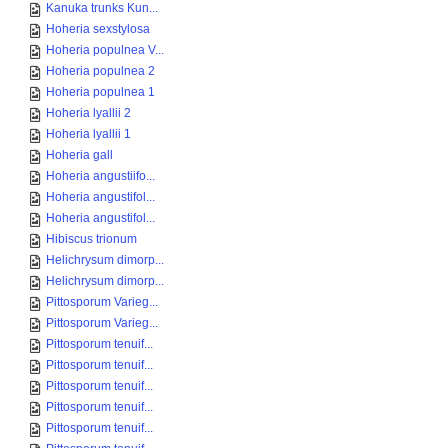
Kanuka trunks Kun...
Hoheria sexstylosa
Hoheria populnea V...
Hoheria populnea 2
Hoheria populnea 1
Hoheria lyallii 2
Hoheria lyallii 1
Hoheria gall
Hoheria angustiifo...
Hoheria angustifol...
Hoheria angustifol...
Hibiscus trionum
Helichrysum dimorp...
Helichrysum dimorp...
Pittosporum Varieg...
Pittosporum Varieg...
Pittosporum tenuif...
Pittosporum tenuif...
Pittosporum tenuif...
Pittosporum tenuif...
Pittosporum tenuif...