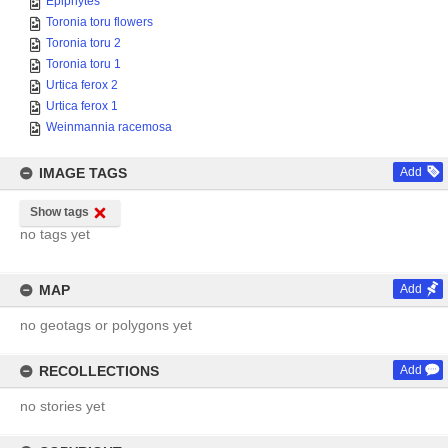
Epiphytes
Toronia toru flowers
Toronia toru 2
Toronia toru 1
Urtica ferox 2
Urtica ferox 1
Weinmannia racemosa
IMAGE TAGS
Add
Show tags
no tags yet
MAP
Add
no geotags or polygons yet
RECOLLECTIONS
Add
no stories yet