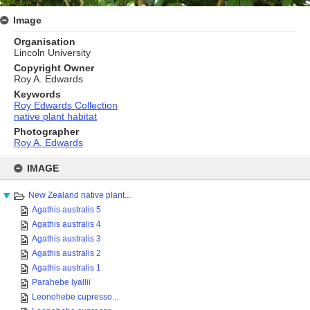
Image
Organisation
Lincoln University
Copyright Owner
Roy A. Edwards
Keywords
Roy Edwards Collection
native plant habitat
Photographer
Roy A. Edwards
Skip
to
IMAGE
content
New Zealand native plant...
Agathis australis 5
Agathis australis 4
Agathis australis 3
Agathis australis 2
Agathis australis 1
Parahebe lyallii
Leonohebe cupresso...