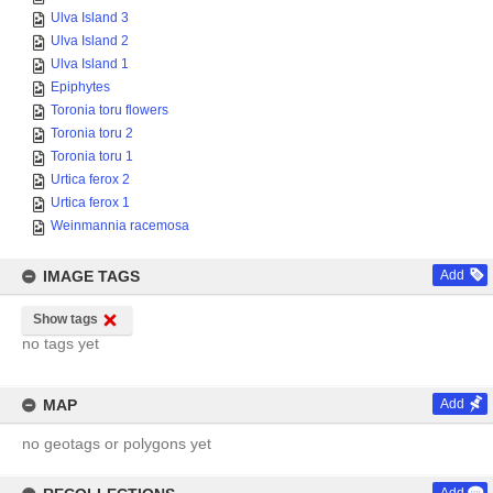
Ulva Island 3
Ulva Island 2
Ulva Island 1
Epiphytes
Toronia toru flowers
Toronia toru 2
Toronia toru 1
Urtica ferox 2
Urtica ferox 1
Weinmannia racemosa
IMAGE TAGS
Add
Show tags
no tags yet
MAP
Add
no geotags or polygons yet