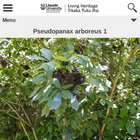
Menu
Pseudopanax arboreus 1