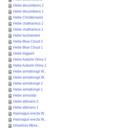
Hebe decumbens 2
Hebe decumbens 1
Hebe Christensenii
Hebe chathamica 2
Hebe chathamica 1
Hebe buchananii
Hebe Blue Cloud 2
Hebe Blue Cloud 1
Hebe biggarii
Hebe Autumn Glory 2
Hebe Autumn Glory 1
Hebe armstrongii W...
Hebe armstrongii W...
Hebe armstrongii 2
Hebe armstrongii 1
Hebe annulata
Hebe albicans 2
Hebe albicans 1
Haloragus erecta W...
Haloragus erecta W...
Griselinia littora...