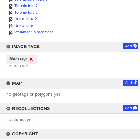
Toronia toru 2
Toronia toru 1
Urtica ferox 2
Urtica ferox 1
Weinmannia racemosa
IMAGE TAGS
Add
Show tags
no tags yet
MAP
Add
no geotags or polygons yet
RECOLLECTIONS
Add
no stories yet
COPYRIGHT