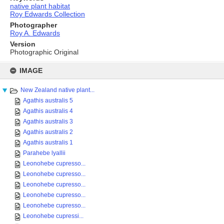
native plant habitat
Roy Edwards Collection
Photographer
Roy A. Edwards
Version
Photographic Original
Skip
to
IMAGE
content
New Zealand native plant...
Agathis australis 5
Agathis australis 4
Agathis australis 3
Agathis australis 2
Agathis australis 1
Parahebe lyallii
Leonohebe cupresso...
Leonohebe cupresso...
Leonohebe cupresso...
Leonohebe cupresso...
Leonohebe cupresso...
Leonohebe cupressi...