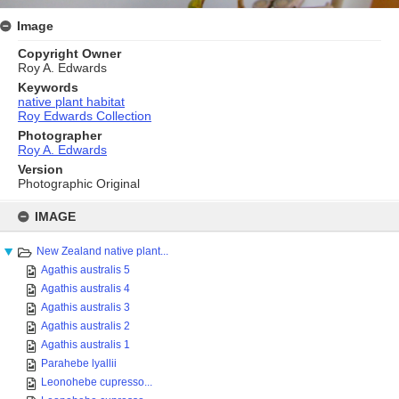
Image
Copyright Owner
Roy A. Edwards
Keywords
native plant habitat
Roy Edwards Collection
Photographer
Roy A. Edwards
Version
Photographic Original
Skip
to
IMAGE
content
New Zealand native plant...
Agathis australis 5
Agathis australis 4
Agathis australis 3
Agathis australis 2
Agathis australis 1
Parahebe lyallii
Leonohebe cupresso...