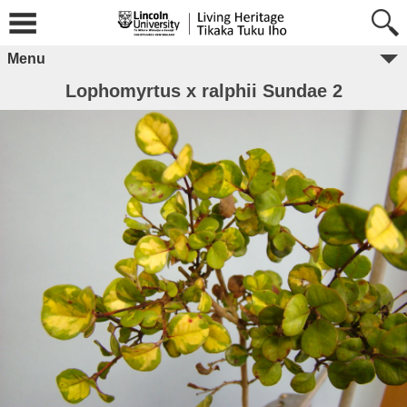
Menu
Lophomyrtus x ralphii Sundae 2