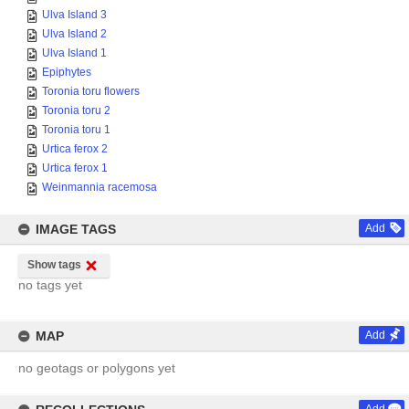
Ulva Island 3
Ulva Island 2
Ulva Island 1
Epiphytes
Toronia toru flowers
Toronia toru 2
Toronia toru 1
Urtica ferox 2
Urtica ferox 1
Weinmannia racemosa
IMAGE TAGS
Add
Show tags
no tags yet
MAP
Add
no geotags or polygons yet