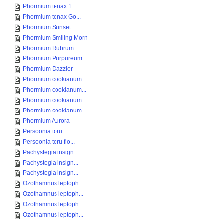
Phormium tenax 1
Phormium tenax Go...
Phormium Sunset
Phormium Smiling Morn
Phormium Rubrum
Phormium Purpureum
Phormium Dazzler
Phormium cookianum
Phormium cookianum...
Phormium cookianum...
Phormium cookianum...
Phormium Aurora
Persoonia toru
Persoonia toru flo...
Pachystegia insign...
Pachystegia insign...
Pachystegia insign...
Ozothamnus leptoph...
Ozothamnus leptoph...
Ozothamnus leptoph...
Ozothamnus leptoph...