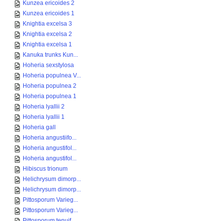
Kunzea ericoides 2
Kunzea ericoides 1
Knightia excelsa 3
Knightia excelsa 2
Knightia excelsa 1
Kanuka trunks Kun...
Hoheria sexstylosa
Hoheria populnea V...
Hoheria populnea 2
Hoheria populnea 1
Hoheria lyallii 2
Hoheria lyallii 1
Hoheria gall
Hoheria angustiifo...
Hoheria angustifol...
Hoheria angustifol...
Hibiscus trionum
Helichrysum dimorp...
Helichrysum dimorp...
Pittosporum Varieg...
Pittosporum Varieg...
Pittosporum tenuif...