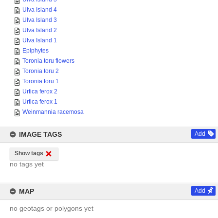
Ulva Island 4
Ulva Island 3
Ulva Island 2
Ulva Island 1
Epiphytes
Toronia toru flowers
Toronia toru 2
Toronia toru 1
Urtica ferox 2
Urtica ferox 1
Weinmannia racemosa
IMAGE TAGS
Add
Show tags
no tags yet
MAP
Add
no geotags or polygons yet