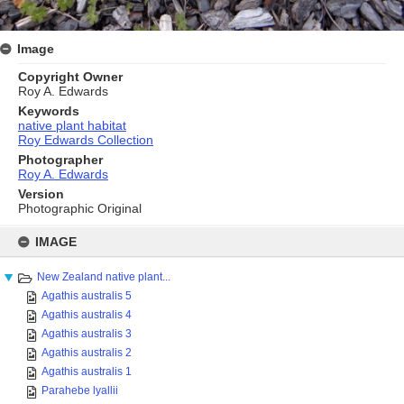
Image
Copyright Owner
Roy A. Edwards
Keywords
native plant habitat
Roy Edwards Collection
Photographer
Roy A. Edwards
Version
Photographic Original
Skip
to
IMAGE
content
New Zealand native plant...
Agathis australis 5
Agathis australis 4
Agathis australis 3
Agathis australis 2
Agathis australis 1
Parahebe lyallii