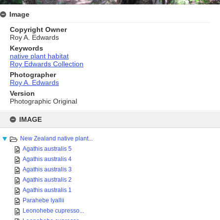
Image
Copyright Owner
Roy A. Edwards
Keywords
native plant habitat
Roy Edwards Collection
Photographer
Roy A. Edwards
Version
Photographic Original
Skip
to
IMAGE
content
New Zealand native plant...
Agathis australis 5
Agathis australis 4
Agathis australis 3
Agathis australis 2
Agathis australis 1
Parahebe lyallii
Leonohebe cupresso...