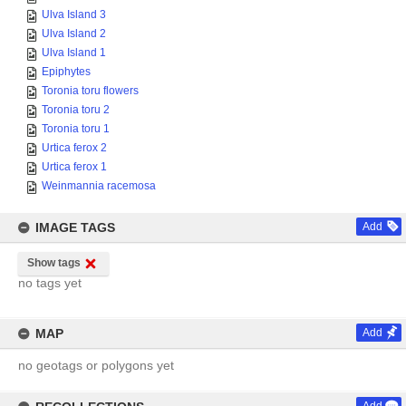
Ulva Island 3
Ulva Island 2
Ulva Island 1
Epiphytes
Toronia toru flowers
Toronia toru 2
Toronia toru 1
Urtica ferox 2
Urtica ferox 1
Weinmannia racemosa
IMAGE TAGS
Add
Show tags
no tags yet
MAP
Add
no geotags or polygons yet