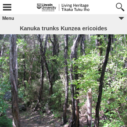
Menu
Kanuka trunks Kunzea ericoides