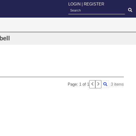
LOGIN
|
REGISTER
bell
Page: 1 of 1
3 items