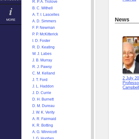
R. P. A. Trolove
B. C. Withell
A. T. I. Lascelles
News
MORE
A. D. Simmers
F. P. Newman
P. P. McKitterick
I. D. Foster
R. D. Keating
W. J. Labes
J. B. Murray
R. J. Pawsy
C. M. Kelland
2 July 2
J. T. Ford
Professor
J. L. Haddon
Campbell
J. D. Currie
D. H. Burnett
D. M. Dureau
J. W. K. Verity
A. R. Fairmaid
K. R. Botting
A. G. Winnicott
J. G. Hughes