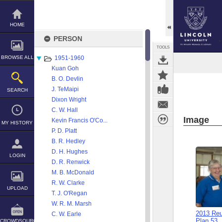
Skip
to
content
HOME
PERSON
TOOLS
BROWSE ALL
1951-1960
Kuan Goh
B. O. Devlin
J. TeMaipi
SEARCH
Dixon Wright
C. W. Hall
Image
Kevin Francis O'Co...
MY HISTORY
P. D. Platt
B. R. Hedley
D. H. Hughes
LOGIN
D. R. Renwick
M. B. McDonald
R. W. Clarke
UPLOAD
T. J. O'Regan
W. R. M. Marsh
2013 Re
C. W. Earle
Plan 53
CROWDSOURCE