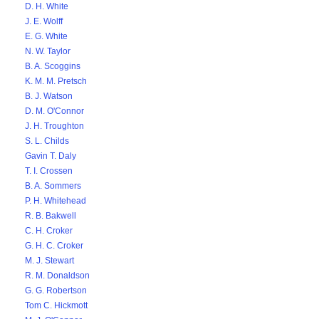
D. H. White
J. E. Wolff
E. G. White
N. W. Taylor
B. A. Scoggins
K. M. M. Pretsch
B. J. Watson
D. M. O'Connor
J. H. Troughton
S. L. Childs
Gavin T. Daly
T. I. Crossen
B. A. Sommers
P. H. Whitehead
R. B. Bakwell
C. H. Croker
G. H. C. Croker
M. J. Stewart
R. M. Donaldson
G. G. Robertson
Tom C. Hickmott