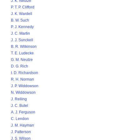
J. K. Neutze
P. T. P. Clifford
J. K. Wardell
B. W. Such
P. J. Kennedy
J. C. Martin
J. J. Sunckell
B. R. Wilkinson
T. E. Ludecke
G. M. Neutze
D. G. Rich
I. D. Richardson
R. H. Norman
J. P. Widdowson
N. Widdowson
J. Relling
J. C. Butel
A. J. Ferguson
C. Lendon
J. M. Hayman
J. Patterson
J. S. Wilson