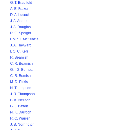
G. T. Bradfield
A. E. Frazer
D. A. Lucock
J. A. Andre
J. A. Douglas
R. C. Speight
Colin J. McKenzie
J. A. Hayward
I. G. C. Kerr
R. Beamish
C. R. Beamish
G. I. S. Burnett
C. R. Bemish
M. D. Pirkis
N. Thompson
J. R. Thompson
B. K. Neilson
G. J. Batten
N. K. Darroch
R. C. Warren
J. B. Norrington