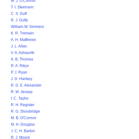
M. J. O'Connor
T. I. Steenson
C. S. Duff
R. J. Duffy
William W. Simmers
K. R. Tremain
A. H. Matthews
J. L. Allan
V. A. Ashworth
A. B. Thomas
R. A. Rikys
P. J. Ryan
J. D. Hankey
R. D. E. Alexander
R. M. Jessep
I. C. Taylor
R. H. Register
R. G. Shoobridge
M. B. O'Connor
M. H. Douglas
J. C. H. Barton
R. J. Moore