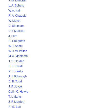
J. M. Duncraft
L. A. Scherp
W. A. Kain
R. A. Chapple
W. March
D. Simmers
I. R. Mollison
J. Ford
R. Creighton
W. T. Apatu
W. J. W. Wilton
M. A. Monteath
J. S. Holden
E. J. Etwell
K. J. Keelty
A. I. Bilbrough
D. B. Todd
J. P. Joyce
Colin O. Howie
T. I. Marks
J. F. Marriott
R. G. Ball