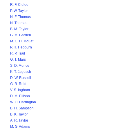
R. F. Clulee
P. W. Taylor
N. F. Thomas
N. Thomas
B. M. Taylor
G. M. Garden
M. C. H. Mouat
P. H. Hepburn
R. P. Trail
G. T. Mars
S. D. Morice
K. T. Jagusch
D. W. Russell
G. R. Reid
V. S. Ingham
D. M. Ellison
W. O. Harrington
B. H. Sampson
B. K. Taylor
A. R. Taylor
M. G. Adams