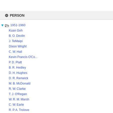
Skip
to
PERSON
content
1951-1960
Kuan Goh
B. O. Devlin
J. TeMaipi
Dixon Wright
C. W. Hall
Kevin Francis O'Co...
P. D. Platt
B. R. Hedley
D. H. Hughes
D. R. Renwick
M. B. McDonald
R. W. Clarke
T. J. O'Regan
W. R. M. Marsh
C. W. Earle
R. P. A. Trolove