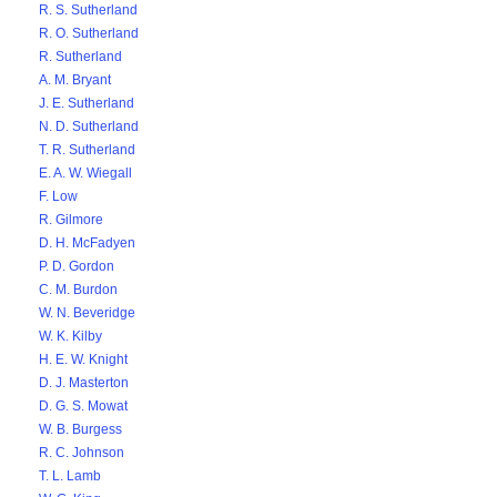
R. S. Sutherland
R. O. Sutherland
R. Sutherland
A. M. Bryant
J. E. Sutherland
N. D. Sutherland
T. R. Sutherland
E. A. W. Wiegall
F. Low
R. Gilmore
D. H. McFadyen
P. D. Gordon
C. M. Burdon
W. N. Beveridge
W. K. Kilby
H. E. W. Knight
D. J. Masterton
D. G. S. Mowat
W. B. Burgess
R. C. Johnson
T. L. Lamb