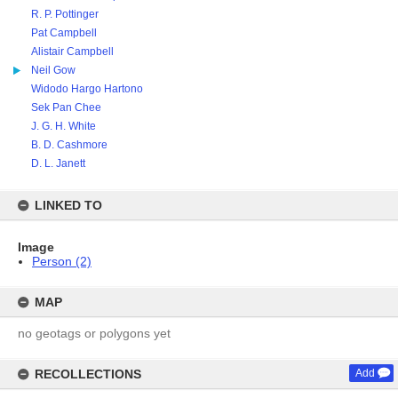
R. P. Pottinger
Pat Campbell
Alistair Campbell
Neil Gow
Widodo Hargo Hartono
Sek Pan Chee
J. G. H. White
B. D. Cashmore
D. L. Janett
LINKED TO
Image
Person (2)
MAP
no geotags or polygons yet
RECOLLECTIONS
Add