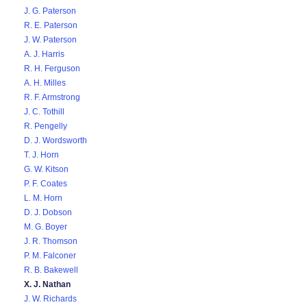
J. G. Paterson
R. E. Paterson
J. W. Paterson
A. J. Harris
R. H. Ferguson
A. H. Milles
R. F. Armstrong
J. C. Tothill
R. Pengelly
D. J. Wordsworth
T. J. Horn
G. W. Kitson
P. F. Coates
L. M. Horn
D. J. Dobson
M. G. Boyer
J. R. Thomson
P. M. Falconer
R. B. Bakewell
X. J. Nathan
J. W. Richards