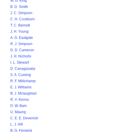
W. G. King
B. D. Smith
J. C. Simpson
C. H. Cockburn
T. C. Barnett
J. H. Young
A. G. Eastgate
R. J. Simpson
D. D. Cameron
J. H. Nicholls
I. L. Stewart
D. Canagasaby
S. A. Cuming
R. F. Millichamp
E. J. Williams
B. J. Mclaughlan
R. V. Kenny
D. W. Bain
U. Maung
C. E. E. Devenish
L. J. Hill
B. G. Fenwick