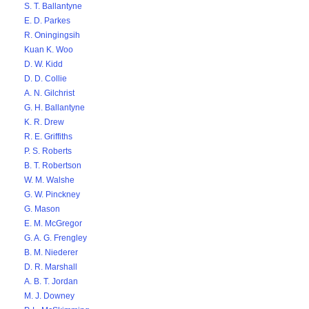
S. T. Ballantyne
E. D. Parkes
R. Oningingsih
Kuan K. Woo
D. W. Kidd
D. D. Collie
A. N. Gilchrist
G. H. Ballantyne
K. R. Drew
R. E. Griffiths
P. S. Roberts
B. T. Robertson
W. M. Walshe
G. W. Pinckney
G. Mason
E. M. McGregor
G. A. G. Frengley
B. M. Niederer
D. R. Marshall
A. B. T. Jordan
M. J. Downey