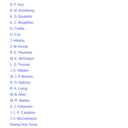
D. F. Kay
B. M. Armstrong
E. G. Doukidis
K. C. Boughton
G. Clarke
H. Cox
J. Hikaha
J. W. Kinvig
R. E. Plummer
M. E. McGregor
L. G. Truman
J. A. Tibbles
W. J. P. Mirams
R. G. Butcher
R. A. Living
W. B. Allen
M. R. Walker
A. J. Finlayson
J. L. E. Caughey
J. A. McCutcheon
Kheng Hoe Yeow