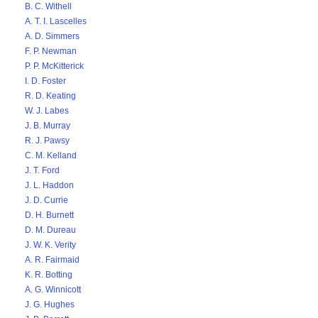
B. C. Withell
A. T. I. Lascelles
A. D. Simmers
F. P. Newman
P. P. McKitterick
I. D. Foster
R. D. Keating
W. J. Labes
J. B. Murray
R. J. Pawsy
C. M. Kelland
J. T. Ford
J. L. Haddon
J. D. Currie
D. H. Burnett
D. M. Dureau
J. W. K. Verity
A. R. Fairmaid
K. R. Botting
A. G. Winnicott
J. G. Hughes