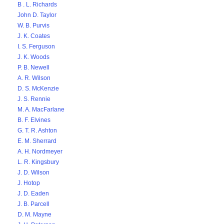
B . L. Richards
John D. Taylor
W. B. Purvis
J. K. Coates
I. S. Ferguson
J. K. Woods
P. B. Newell
A. R. Wilson
D. S. McKenzie
J. S. Rennie
M. A. MacFarlane
B. F. Elvines
G. T. R. Ashton
E. M. Sherrard
A. H. Nordmeyer
L. R. Kingsbury
J. D. Wilson
J. Hotop
J. D. Eaden
J. B. Parcell
D. M. Mayne