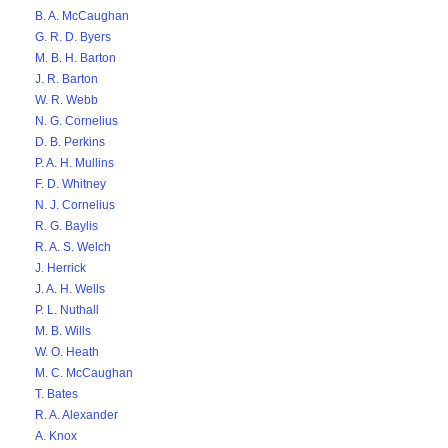
B. A. McCaughan
G. R. D. Byers
M. B. H. Barton
J. R. Barton
W. R. Webb
N. G. Cornelius
D. B. Perkins
P. A. H. Mullins
F. D. Whitney
N. J. Cornelius
R. G. Baylis
R. A. S. Welch
J. Herrick
J. A. H. Wells
P. L. Nuthall
M. B. Wills
W. O. Heath
M. C. McCaughan
T. Bates
R. A. Alexander
A. Knox