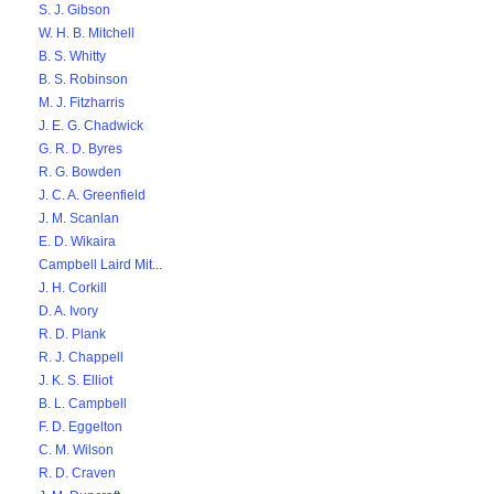
S. J. Gibson
W. H. B. Mitchell
B. S. Whitty
B. S. Robinson
M. J. Fitzharris
J. E. G. Chadwick
G. R. D. Byres
R. G. Bowden
J. C. A. Greenfield
J. M. Scanlan
E. D. Wikaira
Campbell Laird Mit...
J. H. Corkill
D. A. Ivory
R. D. Plank
R. J. Chappell
J. K. S. Elliot
B. L. Campbell
F. D. Eggelton
C. M. Wilson
R. D. Craven