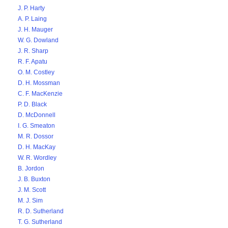
J. P. Harty
A. P. Laing
J. H. Mauger
W. G. Dowland
J. R. Sharp
R. F. Apatu
O. M. Costley
D. H. Mossman
C. F. MacKenzie
P. D. Black
D. McDonnell
I. G. Smeaton
M. R. Dossor
D. H. MacKay
W. R. Wordley
B. Jordon
J. B. Buxton
J. M. Scott
M. J. Sim
R. D. Sutherland
T. G. Sutherland