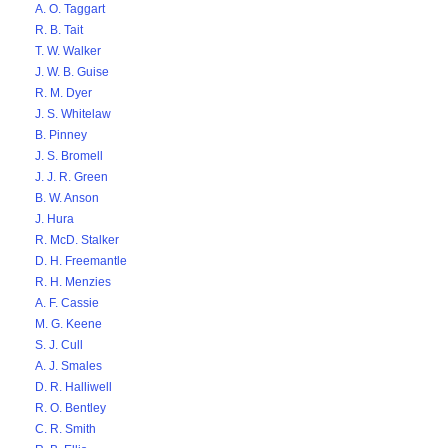
A. O. Taggart
R. B. Tait
T. W. Walker
J. W. B. Guise
R. M. Dyer
J. S. Whitelaw
B. Pinney
J. S. Bromell
J. J. R. Green
B. W. Anson
J. Hura
R. McD. Stalker
D. H. Freemantle
R. H. Menzies
A. F. Cassie
M. G. Keene
S. J. Cull
A. J. Smales
D. R. Halliwell
R. O. Bentley
C. R. Smith