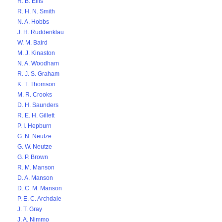
R. B. Ellis
R. H. N. Smith
N. A. Hobbs
J. H. Ruddenklau
W. M. Baird
M. J. Kinaston
N. A. Woodham
R. J. S. Graham
K. T. Thomson
M. R. Crooks
D. H. Saunders
R. E. H. Gillett
P. I. Hepburn
G. N. Neutze
G. W. Neutze
G. P. Brown
R. M. Manson
D. A. Manson
D. C. M. Manson
P. E. C. Archdale
J. T. Gray
J. A. Nimmo