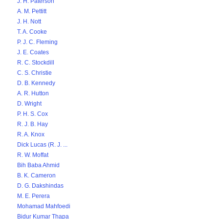
J. H. Paterson
A. M. Pettitt
J. H. Nott
T. A. Cooke
P. J. C. Fleming
J. E. Coates
R. C. Stockdill
C. S. Christie
D. B. Kennedy
A. R. Hutton
D. Wright
P. H. S. Cox
R. J. B. Hay
R. A. Knox
Dick Lucas (R. J. ...
R. W. Moffat
Bih Baba Ahmid
B. K. Cameron
D. G. Dakshindas
M. E. Perera
Mohamad Mahfoedi
Bidur Kumar Thapa