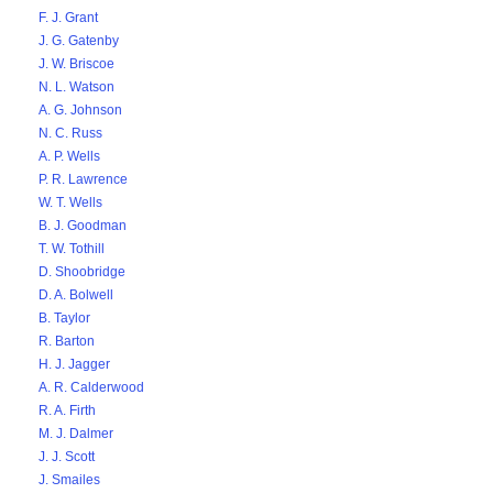
F. J. Grant
J. G. Gatenby
J. W. Briscoe
N. L. Watson
A. G. Johnson
N. C. Russ
A. P. Wells
P. R. Lawrence
W. T. Wells
B. J. Goodman
T. W. Tothill
D. Shoobridge
D. A. Bolwell
B. Taylor
R. Barton
H. J. Jagger
A. R. Calderwood
R. A. Firth
M. J. Dalmer
J. J. Scott
J. Smailes