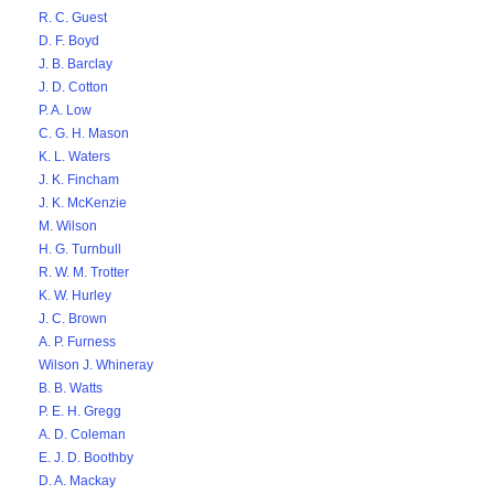
R. C. Guest
D. F. Boyd
J. B. Barclay
J. D. Cotton
P. A. Low
C. G. H. Mason
K. L. Waters
J. K. Fincham
J. K. McKenzie
M. Wilson
H. G. Turnbull
R. W. M. Trotter
K. W. Hurley
J. C. Brown
A. P. Furness
Wilson J. Whineray
B. B. Watts
P. E. H. Gregg
A. D. Coleman
E. J. D. Boothby
D. A. Mackay