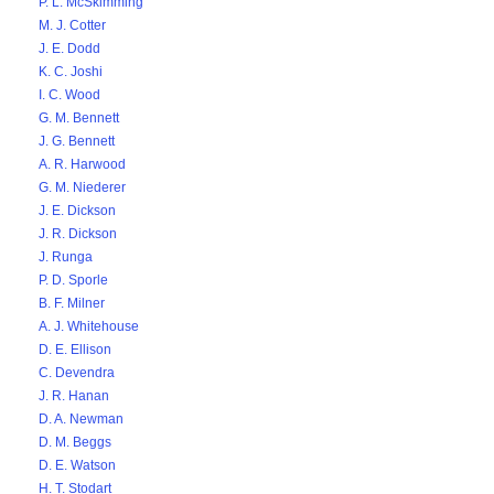
P. L. McSkimming
M. J. Cotter
J. E. Dodd
K. C. Joshi
I. C. Wood
G. M. Bennett
J. G. Bennett
A. R. Harwood
G. M. Niederer
J. E. Dickson
J. R. Dickson
J. Runga
P. D. Sporle
B. F. Milner
A. J. Whitehouse
D. E. Ellison
C. Devendra
J. R. Hanan
D. A. Newman
D. M. Beggs
D. E. Watson
H. T. Stodart