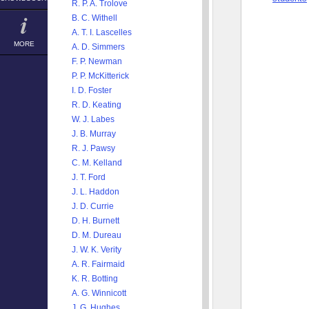
R. P. A. Trolove
B. C. Withell
A. T. I. Lascelles
MORE
A. D. Simmers
F. P. Newman
P. P. McKitterick
I. D. Foster
R. D. Keating
W. J. Labes
J. B. Murray
R. J. Pawsy
C. M. Kelland
J. T. Ford
J. L. Haddon
J. D. Currie
D. H. Burnett
D. M. Dureau
J. W. K. Verity
A. R. Fairmaid
K. R. Botting
A. G. Winnicott
J. G. Hughes