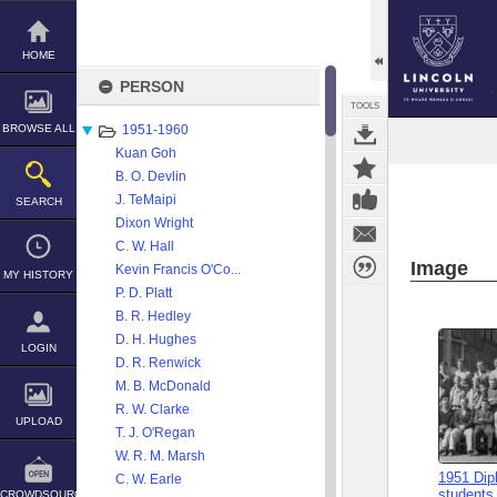
Skip
to
content
HOME
PERSON
TOOLS
BROWSE ALL
1951-1960
Kuan Goh
B. O. Devlin
J. TeMaipi
SEARCH
Dixon Wright
C. W. Hall
Image
Kevin Francis O'Co...
MY HISTORY
P. D. Platt
B. R. Hedley
D. H. Hughes
LOGIN
D. R. Renwick
M. B. McDonald
R. W. Clarke
UPLOAD
T. J. O'Regan
W. R. M. Marsh
1951 Dip
C. W. Earle
students
CROWDSOURCE