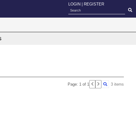
LOGIN
|
REGISTER
s
Page: 1 of 1
3 items