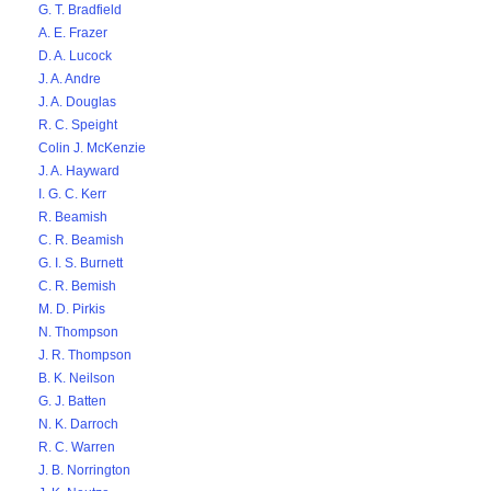
G. T. Bradfield
A. E. Frazer
D. A. Lucock
J. A. Andre
J. A. Douglas
R. C. Speight
Colin J. McKenzie
J. A. Hayward
I. G. C. Kerr
R. Beamish
C. R. Beamish
G. I. S. Burnett
C. R. Bemish
M. D. Pirkis
N. Thompson
J. R. Thompson
B. K. Neilson
G. J. Batten
N. K. Darroch
R. C. Warren
J. B. Norrington