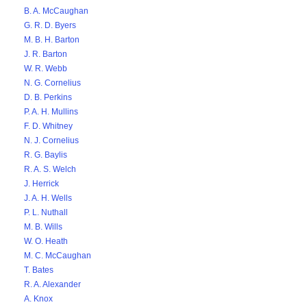
B. A. McCaughan
G. R. D. Byers
M. B. H. Barton
J. R. Barton
W. R. Webb
N. G. Cornelius
D. B. Perkins
P. A. H. Mullins
F. D. Whitney
N. J. Cornelius
R. G. Baylis
R. A. S. Welch
J. Herrick
J. A. H. Wells
P. L. Nuthall
M. B. Wills
W. O. Heath
M. C. McCaughan
T. Bates
R. A. Alexander
A. Knox