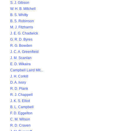
S. J. Gibson
W. H. B. Mitchell
B. S. Whitty
B. S. Robinson
M. J. Fitzharris
J. E. G. Chadwick
G. R. D. Byres
R. G. Bowden
J. C. A. Greenfield
J. M. Scanlan
E. D. Wikaira
Campbell Laird Mit...
J. H. Corkill
D. A. Ivory
R. D. Plank
R. J. Chappell
J. K. S. Elliot
B. L. Campbell
F. D. Eggelton
C. M. Wilson
R. D. Craven