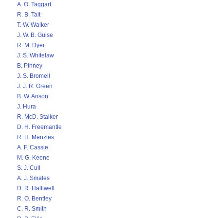
A. O. Taggart
R. B. Tait
T. W. Walker
J. W. B. Guise
R. M. Dyer
J. S. Whitelaw
B. Pinney
J. S. Bromell
J. J. R. Green
B. W. Anson
J. Hura
R. McD. Stalker
D. H. Freemantle
R. H. Menzies
A. F. Cassie
M. G. Keene
S. J. Cull
A. J. Smales
D. R. Halliwell
R. O. Bentley
C. R. Smith