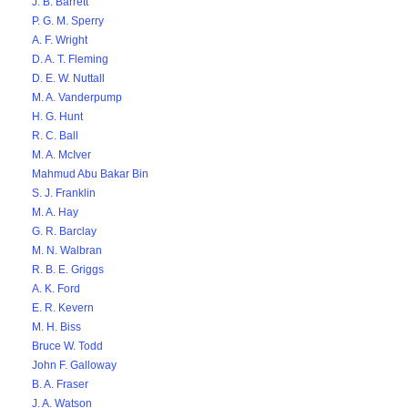
J. B. Barrett
P. G. M. Sperry
A. F. Wright
D. A. T. Fleming
D. E. W. Nuttall
M. A. Vanderpump
H. G. Hunt
R. C. Ball
M. A. McIver
Mahmud Abu Bakar Bin
S. J. Franklin
M. A. Hay
G. R. Barclay
M. N. Walbran
R. B. E. Griggs
A. K. Ford
E. R. Kevern
M. H. Biss
Bruce W. Todd
John F. Galloway
B. A. Fraser
J. A. Watson