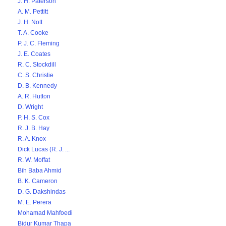
J. H. Paterson
A. M. Pettitt
J. H. Nott
T. A. Cooke
P. J. C. Fleming
J. E. Coates
R. C. Stockdill
C. S. Christie
D. B. Kennedy
A. R. Hutton
D. Wright
P. H. S. Cox
R. J. B. Hay
R. A. Knox
Dick Lucas (R. J. ...
R. W. Moffat
Bih Baba Ahmid
B. K. Cameron
D. G. Dakshindas
M. E. Perera
Mohamad Mahfoedi
Bidur Kumar Thapa