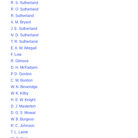
R. S. Sutherland
R. O. Sutherland
R. Sutherland
A. M. Bryant
J. E. Sutherland
N. D. Sutherland
T. R. Sutherland
E. A. W. Wiegall
F. Low
R. Gilmore
D. H. McFadyen
P. D. Gordon
C. M. Burdon
W. N. Beveridge
W. K. Kilby
H. E. W. Knight
D. J. Masterton
D. G. S. Mowat
W. B. Burgess
R. C. Johnson
T. L. Lamb