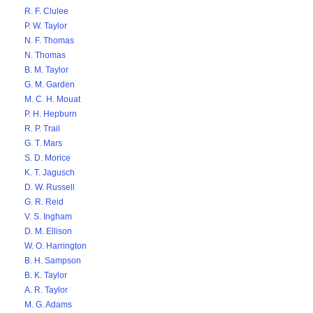
R. F. Clulee
P. W. Taylor
N. F. Thomas
N. Thomas
B. M. Taylor
G. M. Garden
M. C. H. Mouat
P. H. Hepburn
R. P. Trail
G. T. Mars
S. D. Morice
K. T. Jagusch
D. W. Russell
G. R. Reid
V. S. Ingham
D. M. Ellison
W. O. Harrington
B. H. Sampson
B. K. Taylor
A. R. Taylor
M. G. Adams