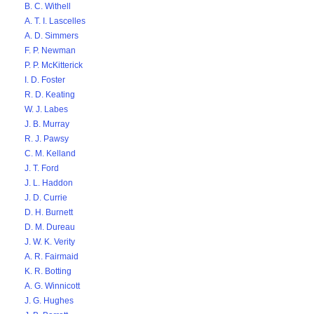
B. C. Withell
A. T. I. Lascelles
A. D. Simmers
F. P. Newman
P. P. McKitterick
I. D. Foster
R. D. Keating
W. J. Labes
J. B. Murray
R. J. Pawsy
C. M. Kelland
J. T. Ford
J. L. Haddon
J. D. Currie
D. H. Burnett
D. M. Dureau
J. W. K. Verity
A. R. Fairmaid
K. R. Botting
A. G. Winnicott
J. G. Hughes