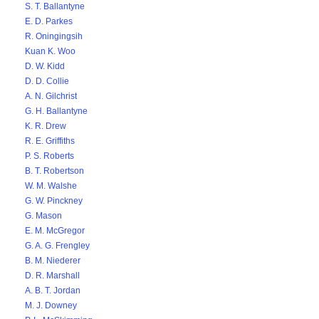
S. T. Ballantyne
E. D. Parkes
R. Oningingsih
Kuan K. Woo
D. W. Kidd
D. D. Collie
A. N. Gilchrist
G. H. Ballantyne
K. R. Drew
R. E. Griffiths
P. S. Roberts
B. T. Robertson
W. M. Walshe
G. W. Pinckney
G. Mason
E. M. McGregor
G. A. G. Frengley
B. M. Niederer
D. R. Marshall
A. B. T. Jordan
M. J. Downey