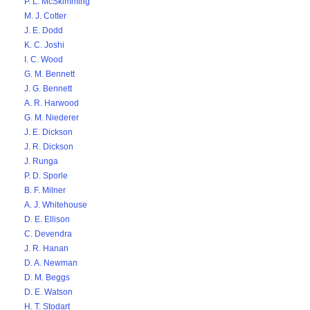
P. L. McSkimming
M. J. Cotter
J. E. Dodd
K. C. Joshi
I. C. Wood
G. M. Bennett
J. G. Bennett
A. R. Harwood
G. M. Niederer
J. E. Dickson
J. R. Dickson
J. Runga
P. D. Sporle
B. F. Milner
A. J. Whitehouse
D. E. Ellison
C. Devendra
J. R. Hanan
D. A. Newman
D. M. Beggs
D. E. Watson
H. T. Stodart