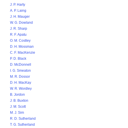
J. P. Harty
A. P. Laing
J. H. Mauger
W. G. Dowland
J. R. Sharp
R. F. Apatu
O. M. Costley
D. H. Mossman
C. F. MacKenzie
P. D. Black
D. McDonnell
I. G. Smeaton
M. R. Dossor
D. H. MacKay
W. R. Wordley
B. Jordon
J. B. Buxton
J. M. Scott
M. J. Sim
R. D. Sutherland
T. G. Sutherland