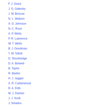
F. J. Grant
J. G. Gatenby
J. W. Briscoe
N. L. Watson
A. G. Johnson
N. C. Russ
A. P. Wells
P. R. Lawrence
W. T. Wells
B. J. Goodman
T. W. Tothill
D. Shoobridge
D. A. Bolwell
B. Taylor
R. Barton
H. J. Jagger
A. R. Calderwood
R. A. Firth
M. J. Dalmer
J. J. Scott
J. Smailes