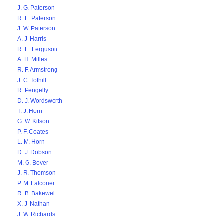
J. G. Paterson
R. E. Paterson
J. W. Paterson
A. J. Harris
R. H. Ferguson
A. H. Milles
R. F. Armstrong
J. C. Tothill
R. Pengelly
D. J. Wordsworth
T. J. Horn
G. W. Kitson
P. F. Coates
L. M. Horn
D. J. Dobson
M. G. Boyer
J. R. Thomson
P. M. Falconer
R. B. Bakewell
X. J. Nathan
J. W. Richards