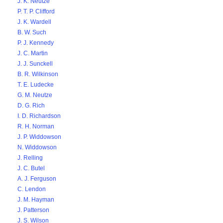
J. K. Neutze
P. T. P. Clifford
J. K. Wardell
B. W. Such
P. J. Kennedy
J. C. Martin
J. J. Sunckell
B. R. Wilkinson
T. E. Ludecke
G. M. Neutze
D. G. Rich
I. D. Richardson
R. H. Norman
J. P. Widdowson
N. Widdowson
J. Relling
J. C. Butel
A. J. Ferguson
C. Lendon
J. M. Hayman
J. Patterson
J. S. Wilson