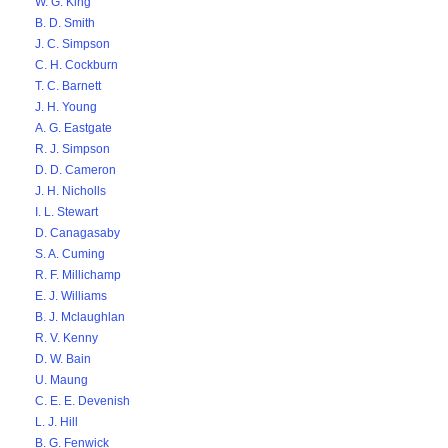
W. G. King
B. D. Smith
J. C. Simpson
C. H. Cockburn
T. C. Barnett
J. H. Young
A. G. Eastgate
R. J. Simpson
D. D. Cameron
J. H. Nicholls
I. L. Stewart
D. Canagasaby
S. A. Cuming
R. F. Millichamp
E. J. Williams
B. J. Mclaughlan
R. V. Kenny
D. W. Bain
U. Maung
C. E. E. Devenish
L. J. Hill
B. G. Fenwick