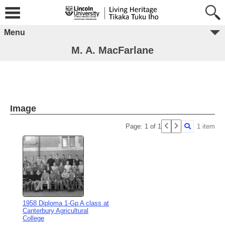
Menu
M. A. MacFarlane
Image
Page: 1 of 1
1 item
1958 Diploma 1-Gp A class at
Canterbury Agricultural
College