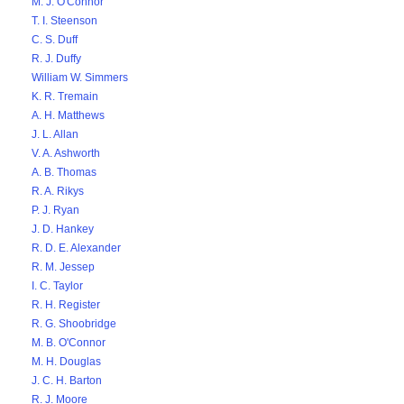
M. J. O'Connor
T. I. Steenson
C. S. Duff
R. J. Duffy
William W. Simmers
K. R. Tremain
A. H. Matthews
J. L. Allan
V. A. Ashworth
A. B. Thomas
R. A. Rikys
P. J. Ryan
J. D. Hankey
R. D. E. Alexander
R. M. Jessep
I. C. Taylor
R. H. Register
R. G. Shoobridge
M. B. O'Connor
M. H. Douglas
J. C. H. Barton
R. J. Moore