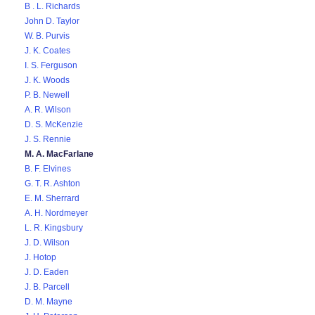
B . L. Richards
John D. Taylor
W. B. Purvis
J. K. Coates
I. S. Ferguson
J. K. Woods
P. B. Newell
A. R. Wilson
D. S. McKenzie
J. S. Rennie
M. A. MacFarlane
B. F. Elvines
G. T. R. Ashton
E. M. Sherrard
A. H. Nordmeyer
L. R. Kingsbury
J. D. Wilson
J. Hotop
J. D. Eaden
J. B. Parcell
D. M. Mayne