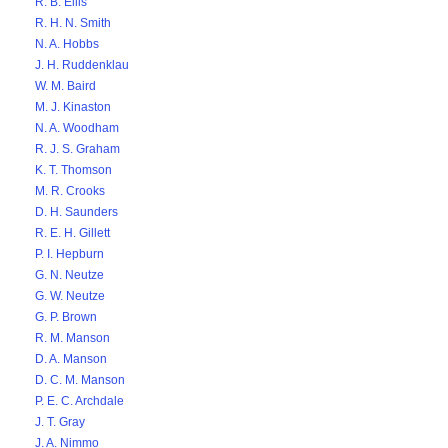
R. B. Ellis
R. H. N. Smith
N. A. Hobbs
J. H. Ruddenklau
W. M. Baird
M. J. Kinaston
N. A. Woodham
R. J. S. Graham
K. T. Thomson
M. R. Crooks
D. H. Saunders
R. E. H. Gillett
P. I. Hepburn
G. N. Neutze
G. W. Neutze
G. P. Brown
R. M. Manson
D. A. Manson
D. C. M. Manson
P. E. C. Archdale
J. T. Gray
J. A. Nimmo