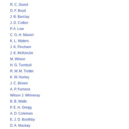
R. C. Guest
D. F. Boyd
J. B. Barclay
J. D. Cotton
P. A. Low
C. G. H. Mason
K. L. Waters
J. K. Fincham
J. K. McKenzie
M. Wilson
H. G. Turnbull
R. W. M. Trotter
K. W. Hurley
J. C. Brown
A. P. Furness
Wilson J. Whineray
B. B. Watts
P. E. H. Gregg
A. D. Coleman
E. J. D. Boothby
D. A. Mackay