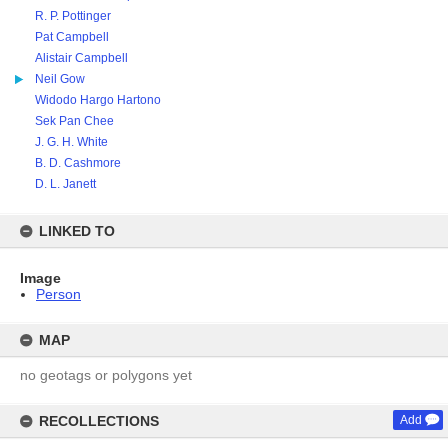
R. P. Pottinger
Pat Campbell
Alistair Campbell
Neil Gow
Widodo Hargo Hartono
Sek Pan Chee
J. G. H. White
B. D. Cashmore
D. L. Janett
LINKED TO
Image
Person
MAP
no geotags or polygons yet
RECOLLECTIONS
Add