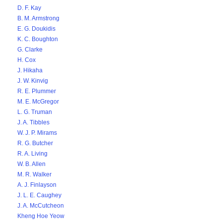
D. F. Kay
B. M. Armstrong
E. G. Doukidis
K. C. Boughton
G. Clarke
H. Cox
J. Hikaha
J. W. Kinvig
R. E. Plummer
M. E. McGregor
L. G. Truman
J. A. Tibbles
W. J. P. Mirams
R. G. Butcher
R. A. Living
W. B. Allen
M. R. Walker
A. J. Finlayson
J. L. E. Caughey
J. A. McCutcheon
Kheng Hoe Yeow