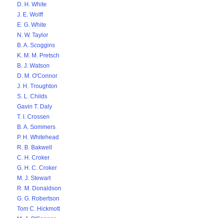
D. H. White
J. E. Wolff
E. G. White
N. W. Taylor
B. A. Scoggins
K. M. M. Pretsch
B. J. Watson
D. M. O'Connor
J. H. Troughton
S. L. Childs
Gavin T. Daly
T. I. Crossen
B. A. Sommers
P. H. Whitehead
R. B. Bakwell
C. H. Croker
G. H. C. Croker
M. J. Stewart
R. M. Donaldson
G. G. Robertson
Tom C. Hickmott