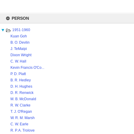
Skip
to
PERSON
content
1951-1960
Kuan Goh
B. O. Devlin
J. TeMaipi
Dixon Wright
C. W. Hall
Kevin Francis O'Co...
P. D. Platt
B. R. Hedley
D. H. Hughes
D. R. Renwick
M. B. McDonald
R. W. Clarke
T. J. O'Regan
W. R. M. Marsh
C. W. Earle
R. P. A. Trolove