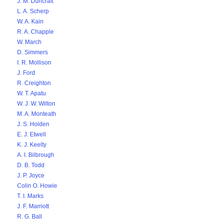
J. M. Duncraft
L. A. Scherp
W. A. Kain
R. A. Chapple
W. March
D. Simmers
I. R. Mollison
J. Ford
R. Creighton
W. T. Apatu
W. J. W. Wilton
M. A. Monteath
J. S. Holden
E. J. Etwell
K. J. Keelty
A. I. Bilbrough
D. B. Todd
J. P. Joyce
Colin O. Howie
T. I. Marks
J. F. Marriott
R. G. Ball