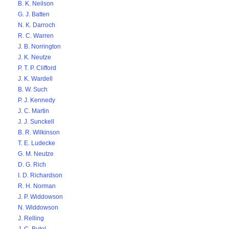
B. K. Neilson
G. J. Batten
N. K. Darroch
R. C. Warren
J. B. Norrington
J. K. Neutze
P. T. P. Clifford
J. K. Wardell
B. W. Such
P. J. Kennedy
J. C. Martin
J. J. Sunckell
B. R. Wilkinson
T. E. Ludecke
G. M. Neutze
D. G. Rich
I. D. Richardson
R. H. Norman
J. P. Widdowson
N. Widdowson
J. Relling