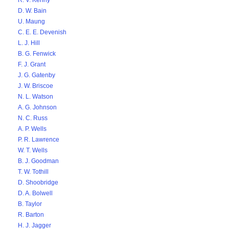
R. V. Kenny
D. W. Bain
U. Maung
C. E. E. Devenish
L. J. Hill
B. G. Fenwick
F. J. Grant
J. G. Gatenby
J. W. Briscoe
N. L. Watson
A. G. Johnson
N. C. Russ
A. P. Wells
P. R. Lawrence
W. T. Wells
B. J. Goodman
T. W. Tothill
D. Shoobridge
D. A. Bolwell
B. Taylor
R. Barton
H. J. Jagger