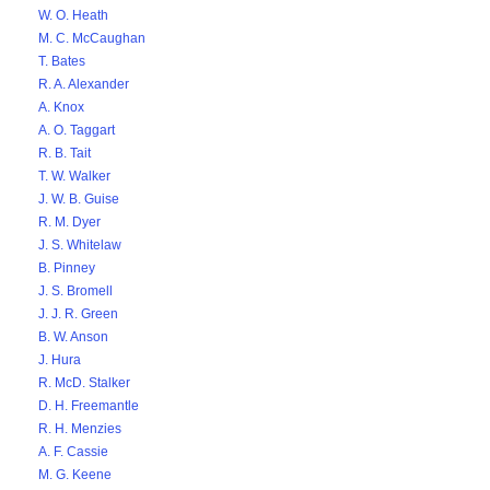
W. O. Heath
M. C. McCaughan
T. Bates
R. A. Alexander
A. Knox
A. O. Taggart
R. B. Tait
T. W. Walker
J. W. B. Guise
R. M. Dyer
J. S. Whitelaw
B. Pinney
J. S. Bromell
J. J. R. Green
B. W. Anson
J. Hura
R. McD. Stalker
D. H. Freemantle
R. H. Menzies
A. F. Cassie
M. G. Keene