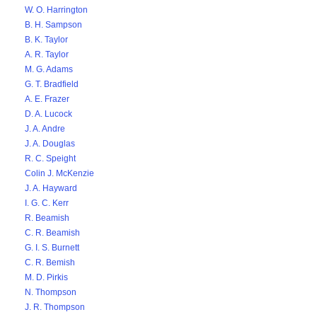
W. O. Harrington
B. H. Sampson
B. K. Taylor
A. R. Taylor
M. G. Adams
G. T. Bradfield
A. E. Frazer
D. A. Lucock
J. A. Andre
J. A. Douglas
R. C. Speight
Colin J. McKenzie
J. A. Hayward
I. G. C. Kerr
R. Beamish
C. R. Beamish
G. I. S. Burnett
C. R. Bemish
M. D. Pirkis
N. Thompson
J. R. Thompson