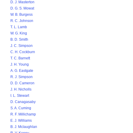
D. J. Masterton
D. G. S. Mowat
W. B. Burgess
R. C. Johnson
T. L. Lamb
W. G. King
B. D. Smith
J. C. Simpson
C. H. Cockburn
T. C. Barnett
J. H. Young
A. G. Eastgate
R. J. Simpson
D. D. Cameron
J. H. Nicholls
I. L. Stewart
D. Canagasaby
S. A. Cuming
R. F. Millichamp
E. J. Williams
B. J. Mclaughlan