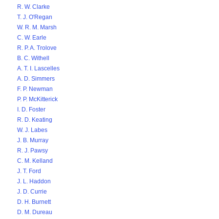
R. W. Clarke
T. J. O'Regan
W. R. M. Marsh
C. W. Earle
R. P. A. Trolove
B. C. Withell
A. T. I. Lascelles
A. D. Simmers
F. P. Newman
P. P. McKitterick
I. D. Foster
R. D. Keating
W. J. Labes
J. B. Murray
R. J. Pawsy
C. M. Kelland
J. T. Ford
J. L. Haddon
J. D. Currie
D. H. Burnett
D. M. Dureau