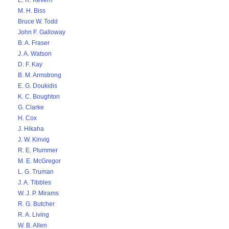
E. R. Kevern
M. H. Biss
Bruce W. Todd
John F. Galloway
B. A. Fraser
J. A. Watson
D. F. Kay
B. M. Armstrong
E. G. Doukidis
K. C. Boughton
G. Clarke
H. Cox
J. Hikaha
J. W. Kinvig
R. E. Plummer
M. E. McGregor
L. G. Truman
J. A. Tibbles
W. J. P. Mirams
R. G. Butcher
R. A. Living
W. B. Allen