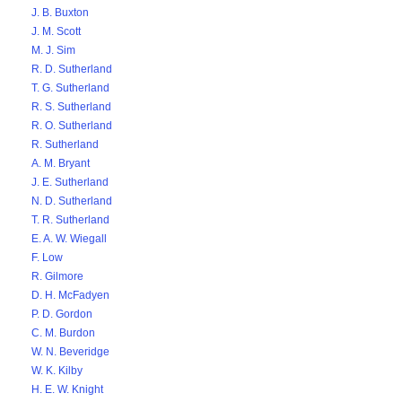
J. B. Buxton
J. M. Scott
M. J. Sim
R. D. Sutherland
T. G. Sutherland
R. S. Sutherland
R. O. Sutherland
R. Sutherland
A. M. Bryant
J. E. Sutherland
N. D. Sutherland
T. R. Sutherland
E. A. W. Wiegall
F. Low
R. Gilmore
D. H. McFadyen
P. D. Gordon
C. M. Burdon
W. N. Beveridge
W. K. Kilby
H. E. W. Knight