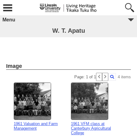
Menu
W. T. Apatu
Image
Page: 1 of 1
4 items
1961 Valuation and Farm
1961 VFM class at
Management
Canterbury Agricultural
College