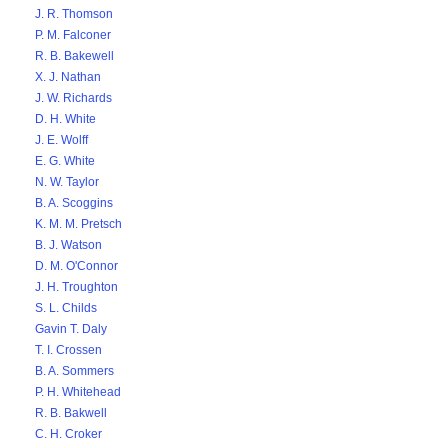
J. R. Thomson
P. M. Falconer
R. B. Bakewell
X. J. Nathan
J. W. Richards
D. H. White
J. E. Wolff
E. G. White
N. W. Taylor
B. A. Scoggins
K. M. M. Pretsch
B. J. Watson
D. M. O'Connor
J. H. Troughton
S. L. Childs
Gavin T. Daly
T. I. Crossen
B. A. Sommers
P. H. Whitehead
R. B. Bakwell
C. H. Croker