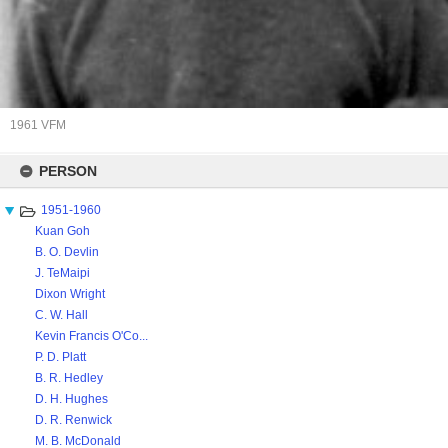
1961 VFM
Skip
to
PERSON
content
1951-1960
Kuan Goh
B. O. Devlin
J. TeMaipi
Dixon Wright
C. W. Hall
Kevin Francis O'Co...
P. D. Platt
B. R. Hedley
D. H. Hughes
D. R. Renwick
M. B. McDonald