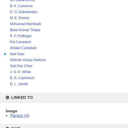
Bih Baba Ahmid
B. K. Cameron
D. G. Dakshindas
M. E. Perera
Mohamad Mahfoedi
Bidur Kumar Thapa
R. P. Pottinger
Pat Campbell
Alistair Campbell
Neil Gow
Widodo Hargo Hartono
Sek Pan Chee
J. G. H. White
B. D. Cashmore
D. L. Janett
LINKED TO
Image
Person (4)