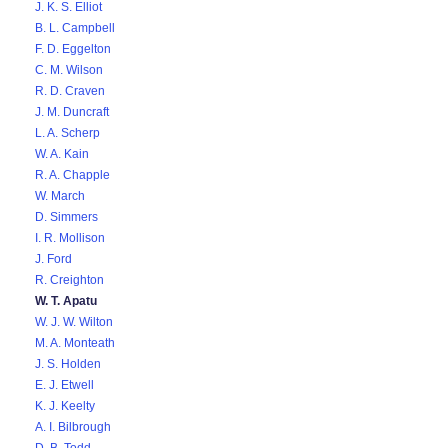
J. K. S. Elliot
B. L. Campbell
F. D. Eggelton
C. M. Wilson
R. D. Craven
J. M. Duncraft
L. A. Scherp
W. A. Kain
R. A. Chapple
W. March
D. Simmers
I. R. Mollison
J. Ford
R. Creighton
W. T. Apatu
W. J. W. Wilton
M. A. Monteath
J. S. Holden
E. J. Etwell
K. J. Keelty
A. I. Bilbrough