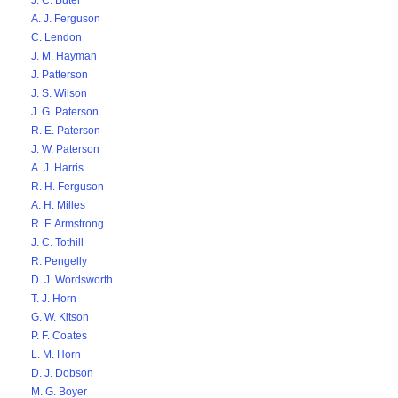
J. C. Butel
A. J. Ferguson
C. Lendon
J. M. Hayman
J. Patterson
J. S. Wilson
J. G. Paterson
R. E. Paterson
J. W. Paterson
A. J. Harris
R. H. Ferguson
A. H. Milles
R. F. Armstrong
J. C. Tothill
R. Pengelly
D. J. Wordsworth
T. J. Horn
G. W. Kitson
P. F. Coates
L. M. Horn
D. J. Dobson
M. G. Boyer