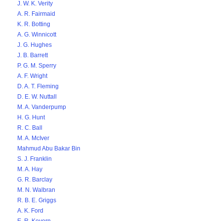
J. W. K. Verity
A. R. Fairmaid
K. R. Botting
A. G. Winnicott
J. G. Hughes
J. B. Barrett
P. G. M. Sperry
A. F. Wright
D. A. T. Fleming
D. E. W. Nuttall
M. A. Vanderpump
H. G. Hunt
R. C. Ball
M. A. McIver
Mahmud Abu Bakar Bin
S. J. Franklin
M. A. Hay
G. R. Barclay
M. N. Walbran
R. B. E. Griggs
A. K. Ford