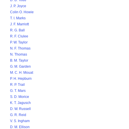
D. B. Todd
J. P. Joyce
Colin O. Howie
T. I. Marks
J. F. Marriott
R. G. Ball
R. F. Clulee
P. W. Taylor
N. F. Thomas
N. Thomas
B. M. Taylor
G. M. Garden
M. C. H. Mouat
P. H. Hepburn
R. P. Trail
G. T. Mars
S. D. Morice
K. T. Jagusch
D. W. Russell
G. R. Reid
V. S. Ingham
D. M. Ellison