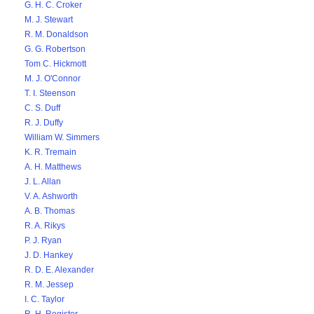
G. H. C. Croker
M. J. Stewart
R. M. Donaldson
G. G. Robertson
Tom C. Hickmott
M. J. O'Connor
T. I. Steenson
C. S. Duff
R. J. Duffy
William W. Simmers
K. R. Tremain
A. H. Matthews
J. L. Allan
V. A. Ashworth
A. B. Thomas
R. A. Rikys
P. J. Ryan
J. D. Hankey
R. D. E. Alexander
R. M. Jessep
I. C. Taylor