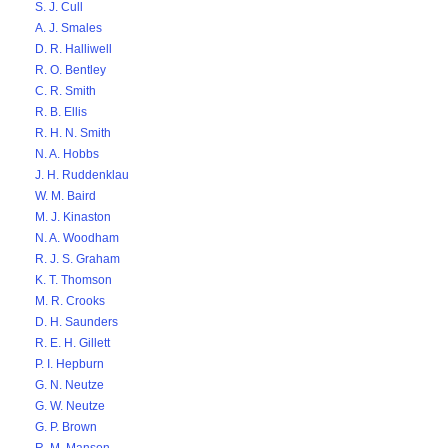
S. J. Cull
A. J. Smales
D. R. Halliwell
R. O. Bentley
C. R. Smith
R. B. Ellis
R. H. N. Smith
N. A. Hobbs
J. H. Ruddenklau
W. M. Baird
M. J. Kinaston
N. A. Woodham
R. J. S. Graham
K. T. Thomson
M. R. Crooks
D. H. Saunders
R. E. H. Gillett
P. I. Hepburn
G. N. Neutze
G. W. Neutze
G. P. Brown