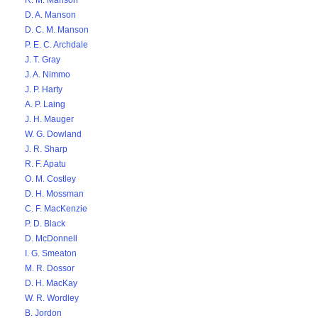
R. M. Manson
D. A. Manson
D. C. M. Manson
P. E. C. Archdale
J. T. Gray
J. A. Nimmo
J. P. Harty
A. P. Laing
J. H. Mauger
W. G. Dowland
J. R. Sharp
R. F. Apatu
O. M. Costley
D. H. Mossman
C. F. MacKenzie
P. D. Black
D. McDonnell
I. G. Smeaton
M. R. Dossor
D. H. MacKay
W. R. Wordley
B. Jordon