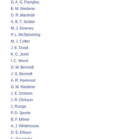
G. A. G. Frengley
B. M. Niederer
D. R. Marshall
A. B. T. Jordan
M. J. Downey
P. L. McSkimming
M. J. Cotter
J. E. Dodd
K. C. Joshi
I. C. Wood
G. M. Bennett
J. G. Bennett
A. R. Harwood
G. M. Niederer
J. E. Dickson
J. R. Dickson
J. Runga
P. D. Sporle
B. F. Milner
A. J. Whitehouse
D. E. Ellison