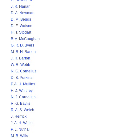
C. Devendra
J. R. Hanan
D. A. Newman
D. M. Beggs
D. E. Watson
H. T. Stodart
B. A. McCaughan
G. R. D. Byers
M. B. H. Barton
J. R. Barton
W. R. Webb
N. G. Cornelius
D. B. Perkins
P. A. H. Mullins
F. D. Whitney
N. J. Cornelius
R. G. Baylis
R. A. S. Welch
J. Herrick
J. A. H. Wells
P. L. Nuthall
M. B. Wills