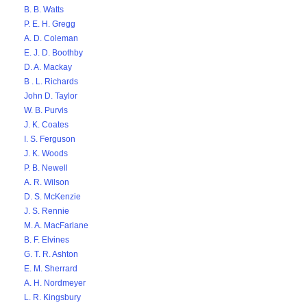
B. B. Watts
P. E. H. Gregg
A. D. Coleman
E. J. D. Boothby
D. A. Mackay
B . L. Richards
John D. Taylor
W. B. Purvis
J. K. Coates
I. S. Ferguson
J. K. Woods
P. B. Newell
A. R. Wilson
D. S. McKenzie
J. S. Rennie
M. A. MacFarlane
B. F. Elvines
G. T. R. Ashton
E. M. Sherrard
A. H. Nordmeyer
L. R. Kingsbury