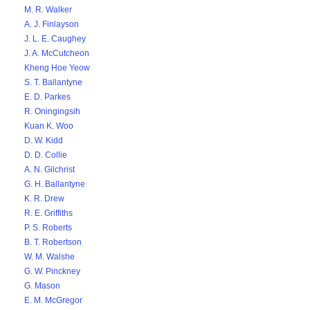
M. R. Walker
A. J. Finlayson
J. L. E. Caughey
J. A. McCutcheon
Kheng Hoe Yeow
S. T. Ballantyne
E. D. Parkes
R. Oningingsih
Kuan K. Woo
D. W. Kidd
D. D. Collie
A. N. Gilchrist
G. H. Ballantyne
K. R. Drew
R. E. Griffiths
P. S. Roberts
B. T. Robertson
W. M. Walshe
G. W. Pinckney
G. Mason
E. M. McGregor