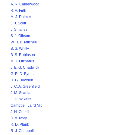
A. R. Calderwood
R. A. Firth
M. J. Dalmer
J. J. Scott
J. Smailes
S. J. Gibson
W. H. B. Mitchell
B. S. Whitty
B. S. Robinson
M. J. Fitzharris
J. E. G. Chadwick
G. R. D. Byres
R. G. Bowden
J. C. A. Greenfield
J. M. Scanlan
E. D. Wikaira
Campbell Laird Mit...
J. H. Corkill
D. A. Ivory
R. D. Plank
R. J. Chappell