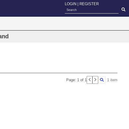
LOGIN
|
REGISTER
and
Page: 1 of 1
1 item