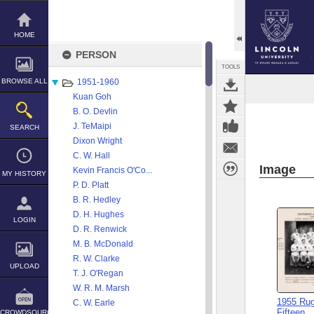
Skip
to
content
HOME
PERSON
TOOLS
BROWSE ALL
1951-1960
Kuan Goh
B. O. Devlin
J. TeMaipi
SEARCH
Dixon Wright
C. W. Hall
Image
Kevin Francis O'Co...
MY HISTORY
P. D. Platt
B. R. Hedley
D. H. Hughes
LOGIN
D. R. Renwick
M. B. McDonald
R. W. Clarke
UPLOAD
T. J. O'Regan
W. R. M. Marsh
1955 Rug
C. W. Earle
Fifteen
CROWDSOURCE