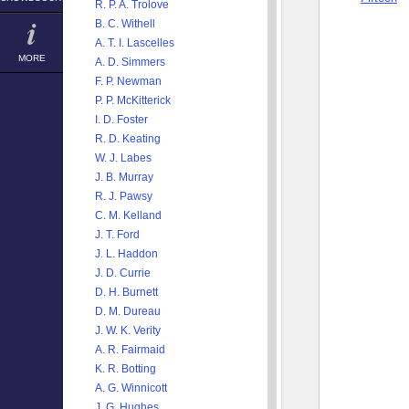
R. P. A. Trolove
B. C. Withell
A. T. I. Lascelles
MORE
A. D. Simmers
F. P. Newman
P. P. McKitterick
I. D. Foster
R. D. Keating
W. J. Labes
J. B. Murray
R. J. Pawsy
C. M. Kelland
J. T. Ford
J. L. Haddon
J. D. Currie
D. H. Burnett
D. M. Dureau
J. W. K. Verity
A. R. Fairmaid
K. R. Botting
A. G. Winnicott
J. G. Hughes