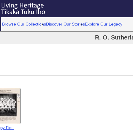
Browse Our Collections
Discover Our Stories
Explore Our Legacy
R. O. Sutherl
by First