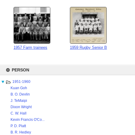
1957 Farm trainees
1959 Rugby Senior B
Skip
to
PERSON
content
1951-1960
Kuan Goh
B. O. Devlin
J. TeMaipi
Dixon Wright
C. W. Hall
Kevin Francis O'Co...
P. D. Platt
B. R. Hedley