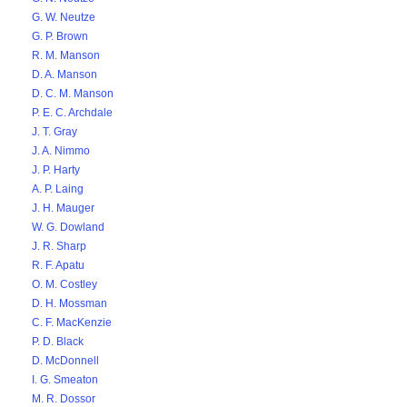
G. W. Neutze
G. P. Brown
R. M. Manson
D. A. Manson
D. C. M. Manson
P. E. C. Archdale
J. T. Gray
J. A. Nimmo
J. P. Harty
A. P. Laing
J. H. Mauger
W. G. Dowland
J. R. Sharp
R. F. Apatu
O. M. Costley
D. H. Mossman
C. F. MacKenzie
P. D. Black
D. McDonnell
I. G. Smeaton
M. R. Dossor