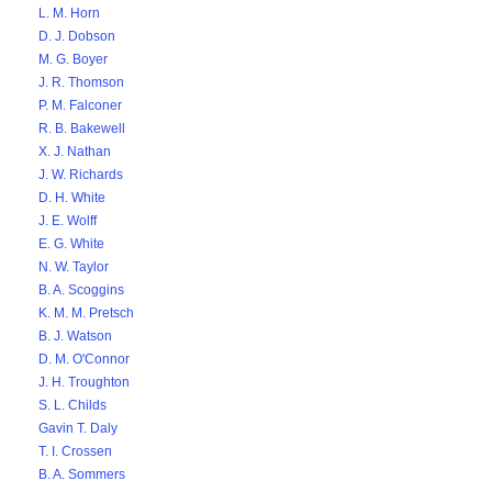
L. M. Horn
D. J. Dobson
M. G. Boyer
J. R. Thomson
P. M. Falconer
R. B. Bakewell
X. J. Nathan
J. W. Richards
D. H. White
J. E. Wolff
E. G. White
N. W. Taylor
B. A. Scoggins
K. M. M. Pretsch
B. J. Watson
D. M. O'Connor
J. H. Troughton
S. L. Childs
Gavin T. Daly
T. I. Crossen
B. A. Sommers