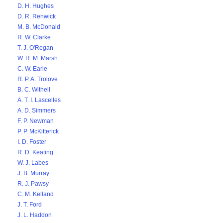
D. H. Hughes
D. R. Renwick
M. B. McDonald
R. W. Clarke
T. J. O'Regan
W. R. M. Marsh
C. W. Earle
R. P. A. Trolove
B. C. Withell
A. T. I. Lascelles
A. D. Simmers
F. P. Newman
P. P. McKitterick
I. D. Foster
R. D. Keating
W. J. Labes
J. B. Murray
R. J. Pawsy
C. M. Kelland
J. T. Ford
J. L. Haddon