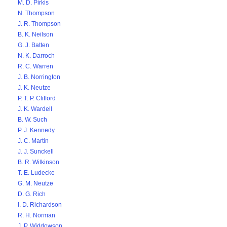
M. D. Pirkis
N. Thompson
J. R. Thompson
B. K. Neilson
G. J. Batten
N. K. Darroch
R. C. Warren
J. B. Norrington
J. K. Neutze
P. T. P. Clifford
J. K. Wardell
B. W. Such
P. J. Kennedy
J. C. Martin
J. J. Sunckell
B. R. Wilkinson
T. E. Ludecke
G. M. Neutze
D. G. Rich
I. D. Richardson
R. H. Norman
J. P. Widdowson