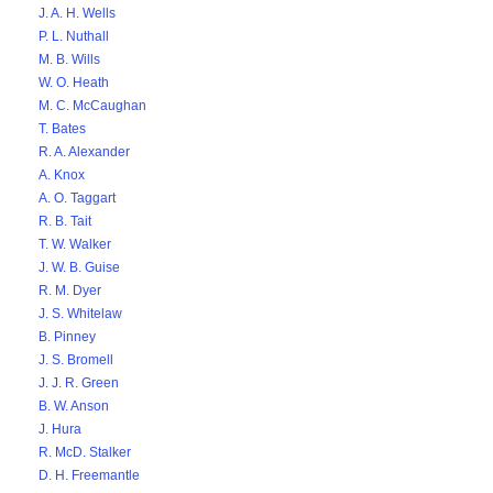
J. A. H. Wells
P. L. Nuthall
M. B. Wills
W. O. Heath
M. C. McCaughan
T. Bates
R. A. Alexander
A. Knox
A. O. Taggart
R. B. Tait
T. W. Walker
J. W. B. Guise
R. M. Dyer
J. S. Whitelaw
B. Pinney
J. S. Bromell
J. J. R. Green
B. W. Anson
J. Hura
R. McD. Stalker
D. H. Freemantle