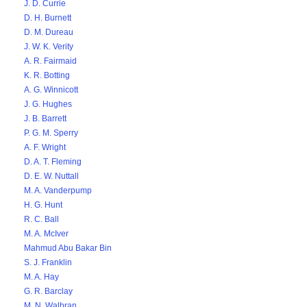
J. D. Currie
D. H. Burnett
D. M. Dureau
J. W. K. Verity
A. R. Fairmaid
K. R. Botting
A. G. Winnicott
J. G. Hughes
J. B. Barrett
P. G. M. Sperry
A. F. Wright
D. A. T. Fleming
D. E. W. Nuttall
M. A. Vanderpump
H. G. Hunt
R. C. Ball
M. A. McIver
Mahmud Abu Bakar Bin
S. J. Franklin
M. A. Hay
G. R. Barclay
M. N. Walbran