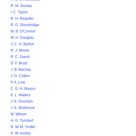
R. M. Jessep
I. C. Taylor
R. H. Register
R. G. Shoobridge
M. B. O'Connor
M. H. Douglas
J. C. H. Barton
R. J. Moore
R. C. Guest
D. F. Boyd
J. B. Barclay
J. D. Cotton
P. A. Low
C. G. H. Mason
K. L. Waters
J. K. Fincham
J. K. McKenzie
M. Wilson
H. G. Turnbull
R. W. M. Trotter
K. W. Hurley