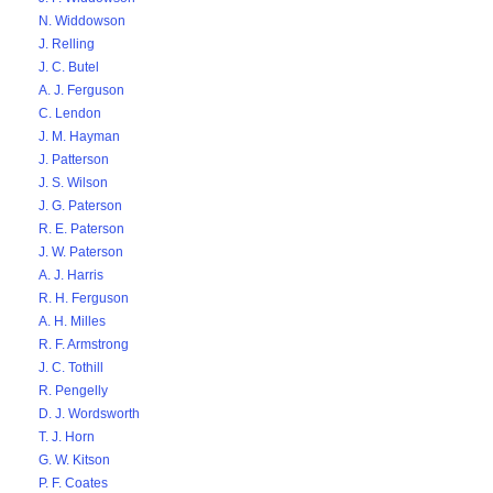
N. Widdowson
J. Relling
J. C. Butel
A. J. Ferguson
C. Lendon
J. M. Hayman
J. Patterson
J. S. Wilson
J. G. Paterson
R. E. Paterson
J. W. Paterson
A. J. Harris
R. H. Ferguson
A. H. Milles
R. F. Armstrong
J. C. Tothill
R. Pengelly
D. J. Wordsworth
T. J. Horn
G. W. Kitson
P. F. Coates