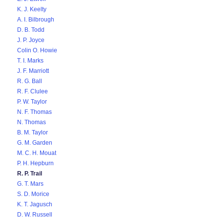
K. J. Keelty
A. I. Bilbrough
D. B. Todd
J. P. Joyce
Colin O. Howie
T. I. Marks
J. F. Marriott
R. G. Ball
R. F. Clulee
P. W. Taylor
N. F. Thomas
N. Thomas
B. M. Taylor
G. M. Garden
M. C. H. Mouat
P. H. Hepburn
R. P. Trail
G. T. Mars
S. D. Morice
K. T. Jagusch
D. W. Russell