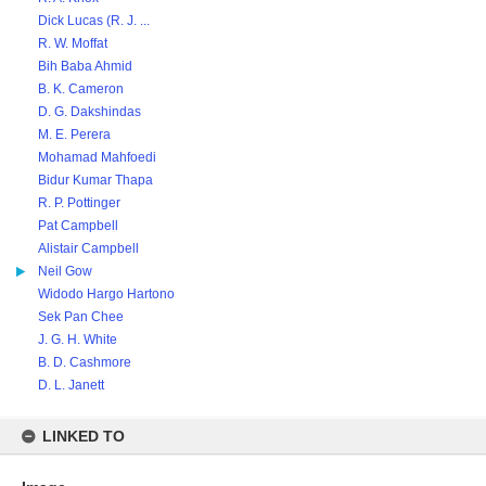
Dick Lucas (R. J. ...
R. W. Moffat
Bih Baba Ahmid
B. K. Cameron
D. G. Dakshindas
M. E. Perera
Mohamad Mahfoedi
Bidur Kumar Thapa
R. P. Pottinger
Pat Campbell
Alistair Campbell
Neil Gow
Widodo Hargo Hartono
Sek Pan Chee
J. G. H. White
B. D. Cashmore
D. L. Janett
LINKED TO