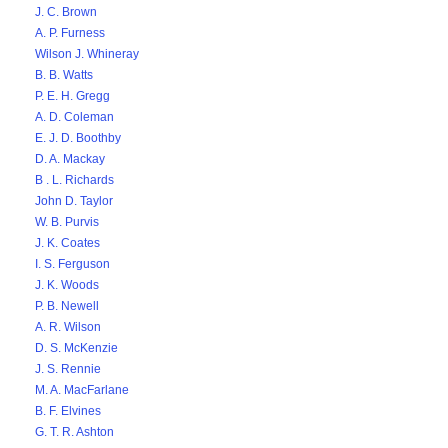
J. C. Brown
A. P. Furness
Wilson J. Whineray
B. B. Watts
P. E. H. Gregg
A. D. Coleman
E. J. D. Boothby
D. A. Mackay
B . L. Richards
John D. Taylor
W. B. Purvis
J. K. Coates
I. S. Ferguson
J. K. Woods
P. B. Newell
A. R. Wilson
D. S. McKenzie
J. S. Rennie
M. A. MacFarlane
B. F. Elvines
G. T. R. Ashton