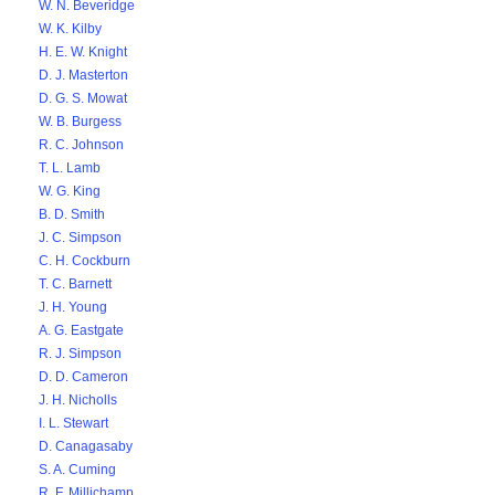
W. N. Beveridge
W. K. Kilby
H. E. W. Knight
D. J. Masterton
D. G. S. Mowat
W. B. Burgess
R. C. Johnson
T. L. Lamb
W. G. King
B. D. Smith
J. C. Simpson
C. H. Cockburn
T. C. Barnett
J. H. Young
A. G. Eastgate
R. J. Simpson
D. D. Cameron
J. H. Nicholls
I. L. Stewart
D. Canagasaby
S. A. Cuming
R. F. Millichamp