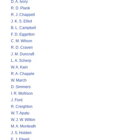
D. A. Ivory
R. D. Plank
R. J. Chappell
J. K. S. Elliot
B. L. Campbell
F. D. Eggelton
C. M. Wilson
R. D. Craven
J. M. Duncraft
L. A. Scherp
W. A. Kain
R. A. Chapple
W. March
D. Simmers
I. R. Mollison
J. Ford
R. Creighton
W. T. Apatu
W. J. W. Wilton
M. A. Monteath
J. S. Holden
E. J. Etwell