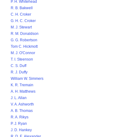
P. H. Whitehead
R. B. Bakwell
C. H. Croker
G. H. C. Croker
M. J. Stewart
R. M. Donaldson
G. G. Robertson
Tom C. Hickmott
M. J. O'Connor
T. I. Steenson
C. S. Duff
R. J. Duffy
William W. Simmers
K. R. Tremain
A. H. Matthews
J. L. Allan
V. A. Ashworth
A. B. Thomas
R. A. Rikys
P. J. Ryan
J. D. Hankey
R. D. E. Alexander