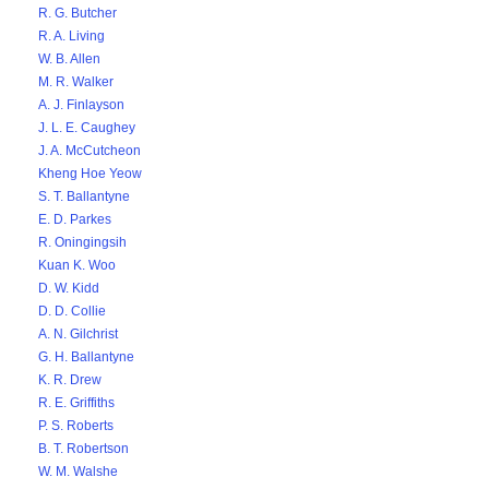
R. G. Butcher
R. A. Living
W. B. Allen
M. R. Walker
A. J. Finlayson
J. L. E. Caughey
J. A. McCutcheon
Kheng Hoe Yeow
S. T. Ballantyne
E. D. Parkes
R. Oningingsih
Kuan K. Woo
D. W. Kidd
D. D. Collie
A. N. Gilchrist
G. H. Ballantyne
K. R. Drew
R. E. Griffiths
P. S. Roberts
B. T. Robertson
W. M. Walshe