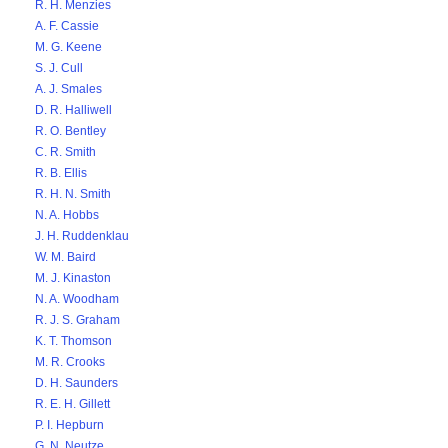
R. H. Menzies
A. F. Cassie
M. G. Keene
S. J. Cull
A. J. Smales
D. R. Halliwell
R. O. Bentley
C. R. Smith
R. B. Ellis
R. H. N. Smith
N. A. Hobbs
J. H. Ruddenklau
W. M. Baird
M. J. Kinaston
N. A. Woodham
R. J. S. Graham
K. T. Thomson
M. R. Crooks
D. H. Saunders
R. E. H. Gillett
P. I. Hepburn
G. N. Neutze