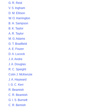
G. R. Reid
V. S. Ingham
D. M. Ellison
W. O. Harrington
B. H. Sampson
B. K. Taylor
A. R. Taylor
M. G. Adams
G. T. Bradfield
A. E. Frazer
D. A. Lucock
J. A. Andre
J. A. Douglas
R. C. Speight
Colin J. McKenzie
J. A. Hayward
I. G. C. Kerr
R. Beamish
C. R. Beamish
G. I. S. Burnett
C. R. Bemish