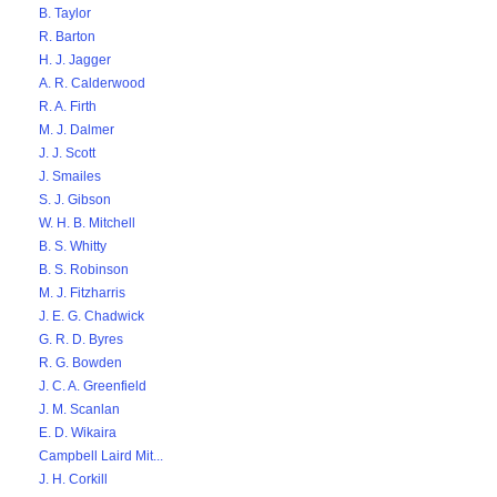
B. Taylor
R. Barton
H. J. Jagger
A. R. Calderwood
R. A. Firth
M. J. Dalmer
J. J. Scott
J. Smailes
S. J. Gibson
W. H. B. Mitchell
B. S. Whitty
B. S. Robinson
M. J. Fitzharris
J. E. G. Chadwick
G. R. D. Byres
R. G. Bowden
J. C. A. Greenfield
J. M. Scanlan
E. D. Wikaira
Campbell Laird Mit...
J. H. Corkill