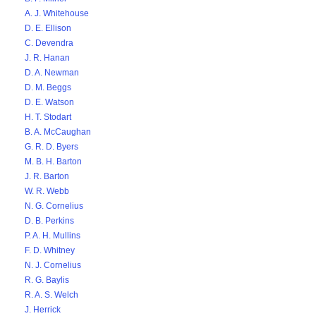
A. J. Whitehouse
D. E. Ellison
C. Devendra
J. R. Hanan
D. A. Newman
D. M. Beggs
D. E. Watson
H. T. Stodart
B. A. McCaughan
G. R. D. Byers
M. B. H. Barton
J. R. Barton
W. R. Webb
N. G. Cornelius
D. B. Perkins
P. A. H. Mullins
F. D. Whitney
N. J. Cornelius
R. G. Baylis
R. A. S. Welch
J. Herrick