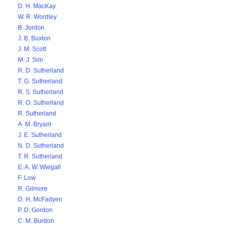
D. H. MacKay
W. R. Wordley
B. Jordon
J. B. Buxton
J. M. Scott
M. J. Sim
R. D. Sutherland
T. G. Sutherland
R. S. Sutherland
R. O. Sutherland
R. Sutherland
A. M. Bryant
J. E. Sutherland
N. D. Sutherland
T. R. Sutherland
E. A. W. Wiegall
F. Low
R. Gilmore
D. H. McFadyen
P. D. Gordon
C. M. Burdon