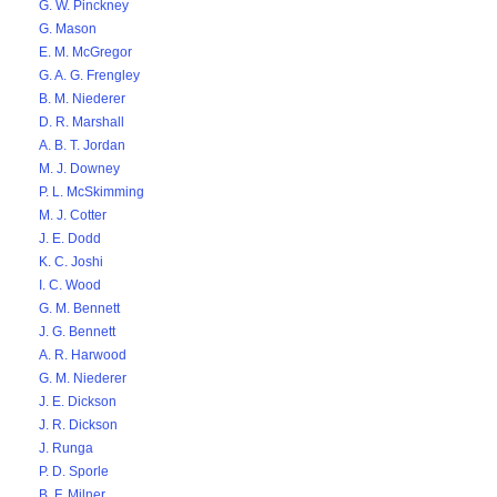
G. W. Pinckney
G. Mason
E. M. McGregor
G. A. G. Frengley
B. M. Niederer
D. R. Marshall
A. B. T. Jordan
M. J. Downey
P. L. McSkimming
M. J. Cotter
J. E. Dodd
K. C. Joshi
I. C. Wood
G. M. Bennett
J. G. Bennett
A. R. Harwood
G. M. Niederer
J. E. Dickson
J. R. Dickson
J. Runga
P. D. Sporle
B. F. Milner