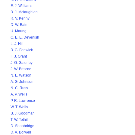
E. J. Williams
B. J. Mclaughlan
R. V. Kenny
D. W. Bain
U. Maung
C. E. E. Devenish
L. J. Hill
B. G. Fenwick
F. J. Grant
J. G. Gatenby
J. W. Briscoe
N. L. Watson
A. G. Johnson
N. C. Russ
A. P. Wells
P. R. Lawrence
W. T. Wells
B. J. Goodman
T. W. Tothill
D. Shoobridge
D. A. Bolwell