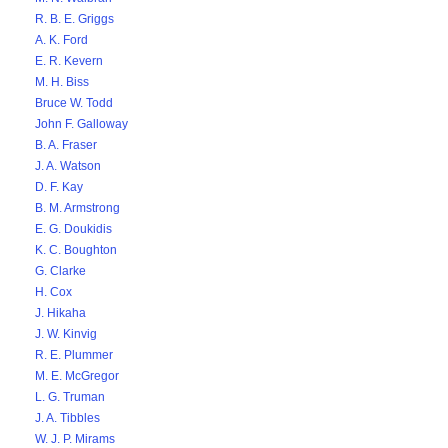
R. B. E. Griggs
A. K. Ford
E. R. Kevern
M. H. Biss
Bruce W. Todd
John F. Galloway
B. A. Fraser
J. A. Watson
D. F. Kay
B. M. Armstrong
E. G. Doukidis
K. C. Boughton
G. Clarke
H. Cox
J. Hikaha
J. W. Kinvig
R. E. Plummer
M. E. McGregor
L. G. Truman
J. A. Tibbles
W. J. P. Mirams