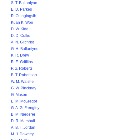
S. T. Ballantyne
E. D. Parkes
R. Oningingsih
Kuan K. Woo
D. W. Kidd
D. D. Collie
A. N. Gilchrist
G. H. Ballantyne
K. R. Drew
R. E. Griffiths
P. S. Roberts
B. T. Robertson
W. M. Walshe
G. W. Pinckney
G. Mason
E. M. McGregor
G. A. G. Frengley
B. M. Niederer
D. R. Marshall
A. B. T. Jordan
M. J. Downey