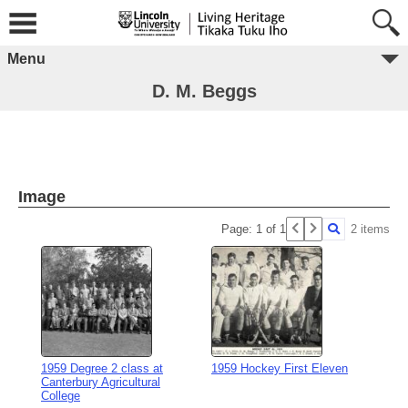
Menu
D. M. Beggs
Image
Page: 1 of 1
2 items
1959 Degree 2 class at
1959 Hockey First Eleven
Canterbury Agricultural
College