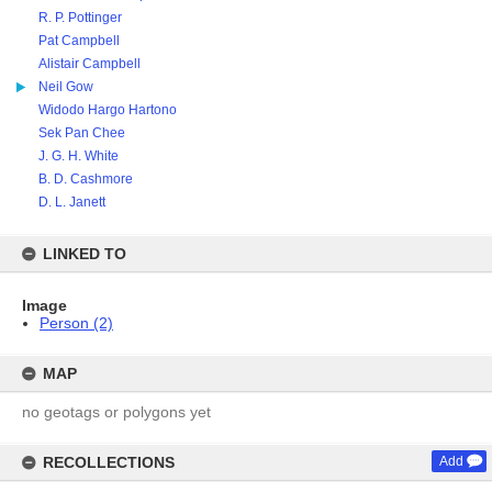
R. P. Pottinger
Pat Campbell
Alistair Campbell
Neil Gow
Widodo Hargo Hartono
Sek Pan Chee
J. G. H. White
B. D. Cashmore
D. L. Janett
LINKED TO
Image
Person (2)
MAP
no geotags or polygons yet
RECOLLECTIONS
Add