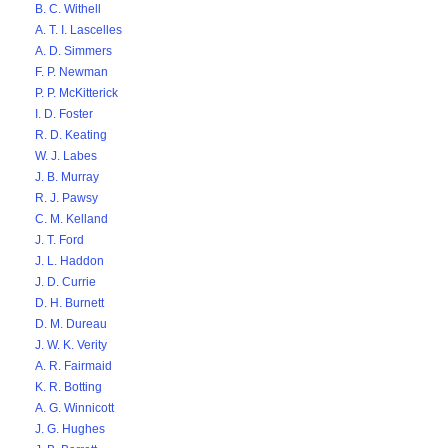
B. C. Withell
A. T. I. Lascelles
A. D. Simmers
F. P. Newman
P. P. McKitterick
I. D. Foster
R. D. Keating
W. J. Labes
J. B. Murray
R. J. Pawsy
C. M. Kelland
J. T. Ford
J. L. Haddon
J. D. Currie
D. H. Burnett
D. M. Dureau
J. W. K. Verity
A. R. Fairmaid
K. R. Botting
A. G. Winnicott
J. G. Hughes