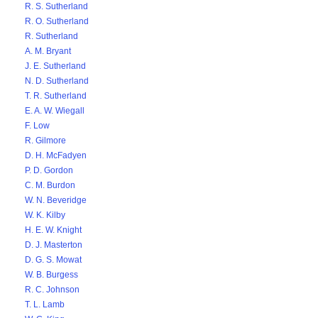
R. S. Sutherland
R. O. Sutherland
R. Sutherland
A. M. Bryant
J. E. Sutherland
N. D. Sutherland
T. R. Sutherland
E. A. W. Wiegall
F. Low
R. Gilmore
D. H. McFadyen
P. D. Gordon
C. M. Burdon
W. N. Beveridge
W. K. Kilby
H. E. W. Knight
D. J. Masterton
D. G. S. Mowat
W. B. Burgess
R. C. Johnson
T. L. Lamb