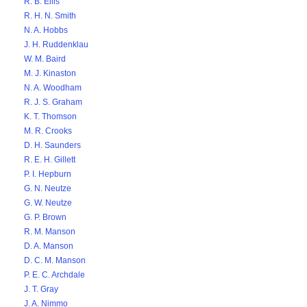
R. B. Ellis
R. H. N. Smith
N. A. Hobbs
J. H. Ruddenklau
W. M. Baird
M. J. Kinaston
N. A. Woodham
R. J. S. Graham
K. T. Thomson
M. R. Crooks
D. H. Saunders
R. E. H. Gillett
P. I. Hepburn
G. N. Neutze
G. W. Neutze
G. P. Brown
R. M. Manson
D. A. Manson
D. C. M. Manson
P. E. C. Archdale
J. T. Gray
J. A. Nimmo