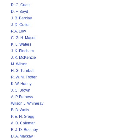
R. C. Guest
D. F. Boyd
J. B. Barclay
J. D. Cotton
P. A. Low
C. G. H. Mason
K. L. Waters
J. K. Fincham
J. K. McKenzie
M. Wilson
H. G. Turnbull
R. W. M. Trotter
K. W. Hurley
J. C. Brown
A. P. Furness
Wilson J. Whineray
B. B. Watts
P. E. H. Gregg
A. D. Coleman
E. J. D. Boothby
D. A. Mackay