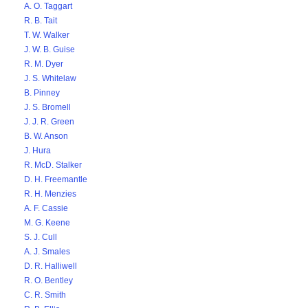
A. O. Taggart
R. B. Tait
T. W. Walker
J. W. B. Guise
R. M. Dyer
J. S. Whitelaw
B. Pinney
J. S. Bromell
J. J. R. Green
B. W. Anson
J. Hura
R. McD. Stalker
D. H. Freemantle
R. H. Menzies
A. F. Cassie
M. G. Keene
S. J. Cull
A. J. Smales
D. R. Halliwell
R. O. Bentley
C. R. Smith