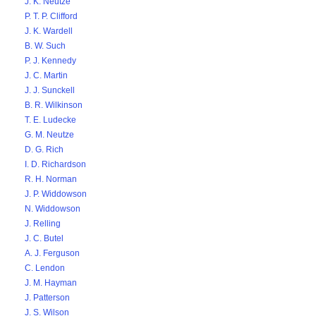
J. K. Neutze
P. T. P. Clifford
J. K. Wardell
B. W. Such
P. J. Kennedy
J. C. Martin
J. J. Sunckell
B. R. Wilkinson
T. E. Ludecke
G. M. Neutze
D. G. Rich
I. D. Richardson
R. H. Norman
J. P. Widdowson
N. Widdowson
J. Relling
J. C. Butel
A. J. Ferguson
C. Lendon
J. M. Hayman
J. Patterson
J. S. Wilson