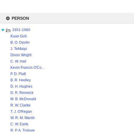
Skip
to
PERSON
content
1951-1960
Kuan Goh
B. O. Devlin
J. TeMaipi
Dixon Wright
C. W. Hall
Kevin Francis O'Co...
P. D. Platt
B. R. Hedley
D. H. Hughes
D. R. Renwick
M. B. McDonald
R. W. Clarke
T. J. O'Regan
W. R. M. Marsh
C. W. Earle
R. P. A. Trolove