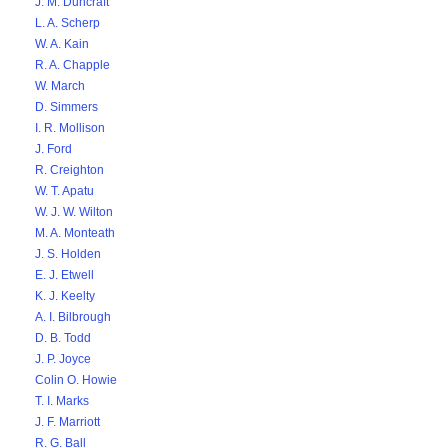
J. M. Duncraft
L. A. Scherp
W. A. Kain
R. A. Chapple
W. March
D. Simmers
I. R. Mollison
J. Ford
R. Creighton
W. T. Apatu
W. J. W. Wilton
M. A. Monteath
J. S. Holden
E. J. Etwell
K. J. Keelty
A. I. Bilbrough
D. B. Todd
J. P. Joyce
Colin O. Howie
T. I. Marks
J. F. Marriott
R. G. Ball