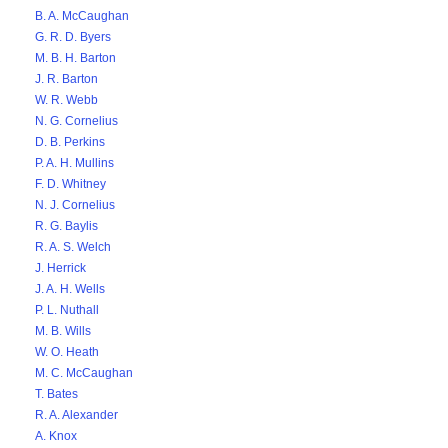
B. A. McCaughan
G. R. D. Byers
M. B. H. Barton
J. R. Barton
W. R. Webb
N. G. Cornelius
D. B. Perkins
P. A. H. Mullins
F. D. Whitney
N. J. Cornelius
R. G. Baylis
R. A. S. Welch
J. Herrick
J. A. H. Wells
P. L. Nuthall
M. B. Wills
W. O. Heath
M. C. McCaughan
T. Bates
R. A. Alexander
A. Knox