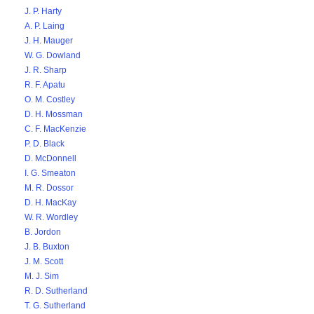
J. P. Harty
A. P. Laing
J. H. Mauger
W. G. Dowland
J. R. Sharp
R. F. Apatu
O. M. Costley
D. H. Mossman
C. F. MacKenzie
P. D. Black
D. McDonnell
I. G. Smeaton
M. R. Dossor
D. H. MacKay
W. R. Wordley
B. Jordon
J. B. Buxton
J. M. Scott
M. J. Sim
R. D. Sutherland
T. G. Sutherland