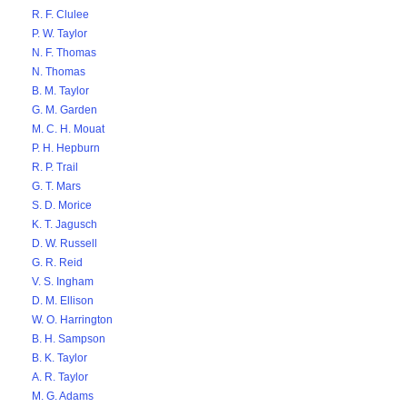
R. F. Clulee
P. W. Taylor
N. F. Thomas
N. Thomas
B. M. Taylor
G. M. Garden
M. C. H. Mouat
P. H. Hepburn
R. P. Trail
G. T. Mars
S. D. Morice
K. T. Jagusch
D. W. Russell
G. R. Reid
V. S. Ingham
D. M. Ellison
W. O. Harrington
B. H. Sampson
B. K. Taylor
A. R. Taylor
M. G. Adams