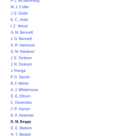
P. L. McSkimming
M. J. Cotter
J. E. Dodd
K. C. Joshi
I. C. Wood
G. M. Bennett
J. G. Bennett
A. R. Harwood
G. M. Niederer
J. E. Dickson
J. R. Dickson
J. Runga
P. D. Sporle
B. F. Milner
A. J. Whitehouse
D. E. Ellison
C. Devendra
J. R. Hanan
D. A. Newman
D. M. Beggs
D. E. Watson
H. T. Stodart