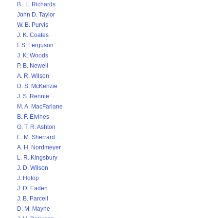
B . L. Richards
John D. Taylor
W. B. Purvis
J. K. Coates
I. S. Ferguson
J. K. Woods
P. B. Newell
A. R. Wilson
D. S. McKenzie
J. S. Rennie
M. A. MacFarlane
B. F. Elvines
G. T. R. Ashton
E. M. Sherrard
A. H. Nordmeyer
L. R. Kingsbury
J. D. Wilson
J. Hotop
J. D. Eaden
J. B. Parcell
D. M. Mayne