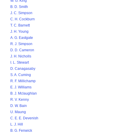
W. G. King
B. D. Smith
J. C. Simpson
C. H. Cockburn
T. C. Barnett
J. H. Young
A. G. Eastgate
R. J. Simpson
D. D. Cameron
J. H. Nicholls
I. L. Stewart
D. Canagasaby
S. A. Cuming
R. F. Millichamp
E. J. Williams
B. J. Mclaughlan
R. V. Kenny
D. W. Bain
U. Maung
C. E. E. Devenish
L. J. Hill
B. G. Fenwick