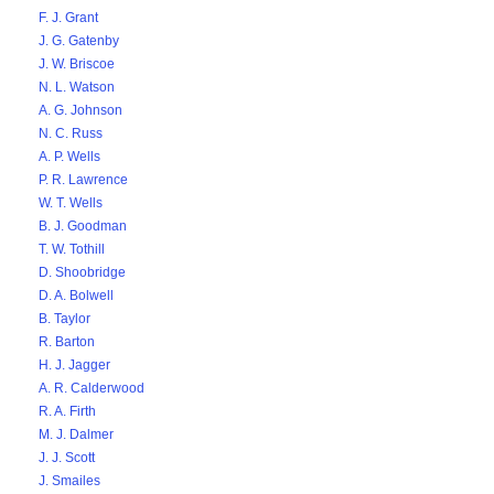
F. J. Grant
J. G. Gatenby
J. W. Briscoe
N. L. Watson
A. G. Johnson
N. C. Russ
A. P. Wells
P. R. Lawrence
W. T. Wells
B. J. Goodman
T. W. Tothill
D. Shoobridge
D. A. Bolwell
B. Taylor
R. Barton
H. J. Jagger
A. R. Calderwood
R. A. Firth
M. J. Dalmer
J. J. Scott
J. Smailes