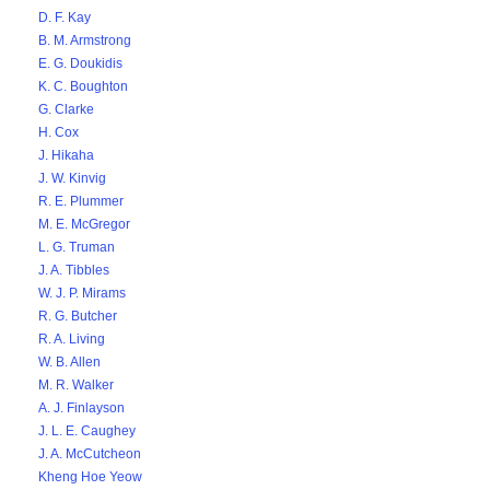
D. F. Kay
B. M. Armstrong
E. G. Doukidis
K. C. Boughton
G. Clarke
H. Cox
J. Hikaha
J. W. Kinvig
R. E. Plummer
M. E. McGregor
L. G. Truman
J. A. Tibbles
W. J. P. Mirams
R. G. Butcher
R. A. Living
W. B. Allen
M. R. Walker
A. J. Finlayson
J. L. E. Caughey
J. A. McCutcheon
Kheng Hoe Yeow