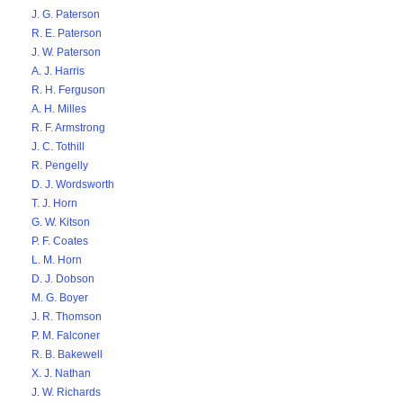
J. G. Paterson
R. E. Paterson
J. W. Paterson
A. J. Harris
R. H. Ferguson
A. H. Milles
R. F. Armstrong
J. C. Tothill
R. Pengelly
D. J. Wordsworth
T. J. Horn
G. W. Kitson
P. F. Coates
L. M. Horn
D. J. Dobson
M. G. Boyer
J. R. Thomson
P. M. Falconer
R. B. Bakewell
X. J. Nathan
J. W. Richards