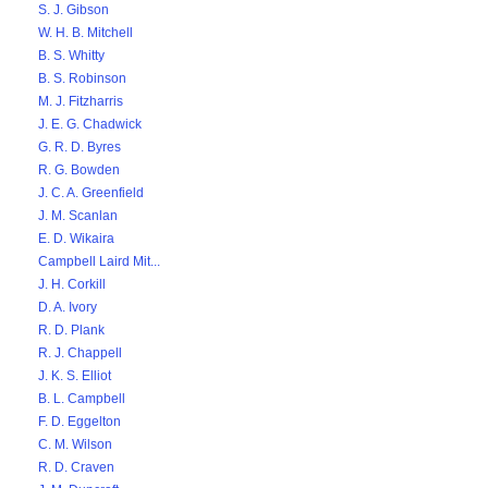
S. J. Gibson
W. H. B. Mitchell
B. S. Whitty
B. S. Robinson
M. J. Fitzharris
J. E. G. Chadwick
G. R. D. Byres
R. G. Bowden
J. C. A. Greenfield
J. M. Scanlan
E. D. Wikaira
Campbell Laird Mit...
J. H. Corkill
D. A. Ivory
R. D. Plank
R. J. Chappell
J. K. S. Elliot
B. L. Campbell
F. D. Eggelton
C. M. Wilson
R. D. Craven