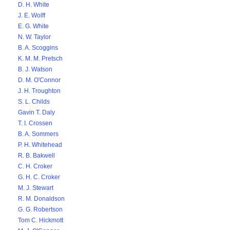
D. H. White
J. E. Wolff
E. G. White
N. W. Taylor
B. A. Scoggins
K. M. M. Pretsch
B. J. Watson
D. M. O'Connor
J. H. Troughton
S. L. Childs
Gavin T. Daly
T. I. Crossen
B. A. Sommers
P. H. Whitehead
R. B. Bakwell
C. H. Croker
G. H. C. Croker
M. J. Stewart
R. M. Donaldson
G. G. Robertson
Tom C. Hickmott