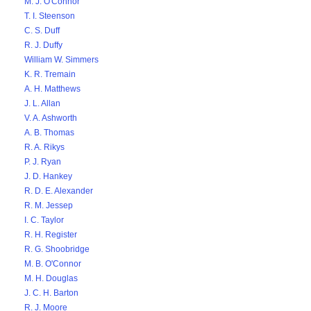
M. J. O'Connor
T. I. Steenson
C. S. Duff
R. J. Duffy
William W. Simmers
K. R. Tremain
A. H. Matthews
J. L. Allan
V. A. Ashworth
A. B. Thomas
R. A. Rikys
P. J. Ryan
J. D. Hankey
R. D. E. Alexander
R. M. Jessep
I. C. Taylor
R. H. Register
R. G. Shoobridge
M. B. O'Connor
M. H. Douglas
J. C. H. Barton
R. J. Moore