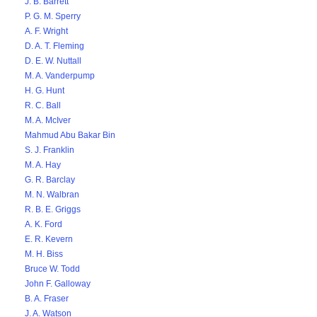
J. B. Barrett
P. G. M. Sperry
A. F. Wright
D. A. T. Fleming
D. E. W. Nuttall
M. A. Vanderpump
H. G. Hunt
R. C. Ball
M. A. McIver
Mahmud Abu Bakar Bin
S. J. Franklin
M. A. Hay
G. R. Barclay
M. N. Walbran
R. B. E. Griggs
A. K. Ford
E. R. Kevern
M. H. Biss
Bruce W. Todd
John F. Galloway
B. A. Fraser
J. A. Watson