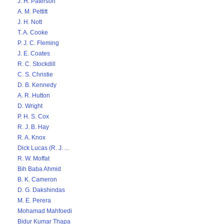
J. H. Paterson
A. M. Pettitt
J. H. Nott
T. A. Cooke
P. J. C. Fleming
J. E. Coates
R. C. Stockdill
C. S. Christie
D. B. Kennedy
A. R. Hutton
D. Wright
P. H. S. Cox
R. J. B. Hay
R. A. Knox
Dick Lucas (R. J. ...
R. W. Moffat
Bih Baba Ahmid
B. K. Cameron
D. G. Dakshindas
M. E. Perera
Mohamad Mahfoedi
Bidur Kumar Thapa