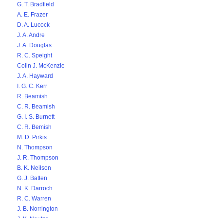
G. T. Bradfield
A. E. Frazer
D. A. Lucock
J. A. Andre
J. A. Douglas
R. C. Speight
Colin J. McKenzie
J. A. Hayward
I. G. C. Kerr
R. Beamish
C. R. Beamish
G. I. S. Burnett
C. R. Bemish
M. D. Pirkis
N. Thompson
J. R. Thompson
B. K. Neilson
G. J. Batten
N. K. Darroch
R. C. Warren
J. B. Norrington