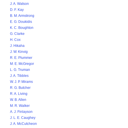
J. A. Watson
D. F. Kay
B. M. Armstrong
E. G. Doukidis
K. C. Boughton
G. Clarke
H. Cox
J. Hikaha
J. W. Kinvig
R. E. Plummer
M. E. McGregor
L. G. Truman
J. A. Tibbles
W. J. P. Mirams
R. G. Butcher
R. A. Living
W. B. Allen
M. R. Walker
A. J. Finlayson
J. L. E. Caughey
J. A. McCutcheon