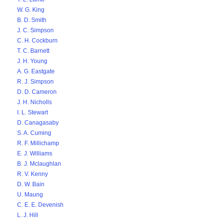
W. G. King
B. D. Smith
J. C. Simpson
C. H. Cockburn
T. C. Barnett
J. H. Young
A. G. Eastgate
R. J. Simpson
D. D. Cameron
J. H. Nicholls
I. L. Stewart
D. Canagasaby
S. A. Cuming
R. F. Millichamp
E. J. Williams
B. J. Mclaughlan
R. V. Kenny
D. W. Bain
U. Maung
C. E. E. Devenish
L. J. Hill