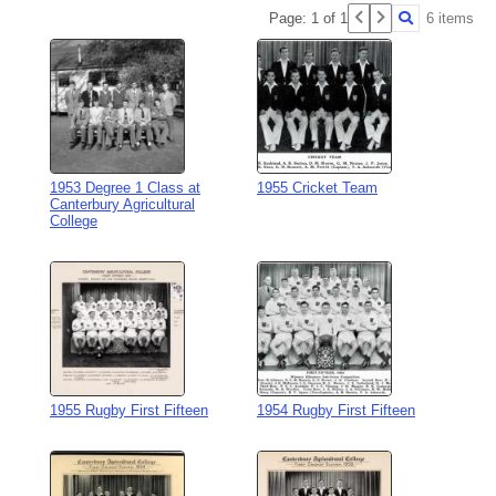
Page: 1 of 1
6 items
1953 Degree 1 Class at
1955 Cricket Team
Canterbury Agricultural
College
1955 Rugby First Fifteen
1954 Rugby First Fifteen