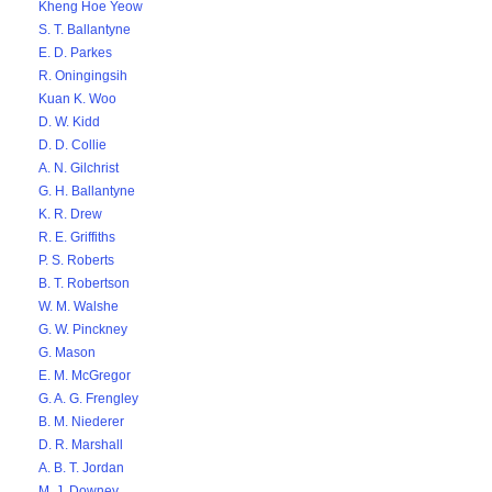
Kheng Hoe Yeow
S. T. Ballantyne
E. D. Parkes
R. Oningingsih
Kuan K. Woo
D. W. Kidd
D. D. Collie
A. N. Gilchrist
G. H. Ballantyne
K. R. Drew
R. E. Griffiths
P. S. Roberts
B. T. Robertson
W. M. Walshe
G. W. Pinckney
G. Mason
E. M. McGregor
G. A. G. Frengley
B. M. Niederer
D. R. Marshall
A. B. T. Jordan
M. J. Downey