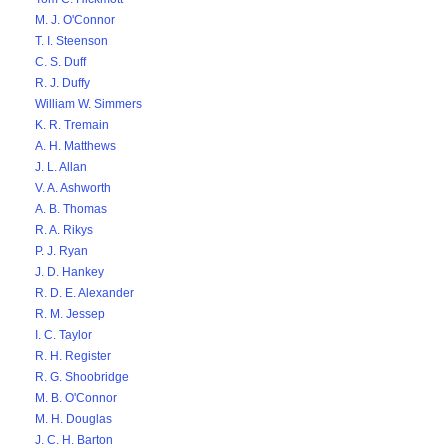
M. J. O'Connor
T. I. Steenson
C. S. Duff
R. J. Duffy
William W. Simmers
K. R. Tremain
A. H. Matthews
J. L. Allan
V. A. Ashworth
A. B. Thomas
R. A. Rikys
P. J. Ryan
J. D. Hankey
R. D. E. Alexander
R. M. Jessep
I. C. Taylor
R. H. Register
R. G. Shoobridge
M. B. O'Connor
M. H. Douglas
J. C. H. Barton