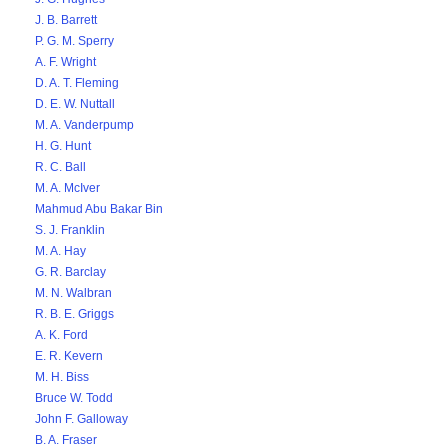
J. B. Barrett
P. G. M. Sperry
A. F. Wright
D. A. T. Fleming
D. E. W. Nuttall
M. A. Vanderpump
H. G. Hunt
R. C. Ball
M. A. McIver
Mahmud Abu Bakar Bin
S. J. Franklin
M. A. Hay
G. R. Barclay
M. N. Walbran
R. B. E. Griggs
A. K. Ford
E. R. Kevern
M. H. Biss
Bruce W. Todd
John F. Galloway
B. A. Fraser