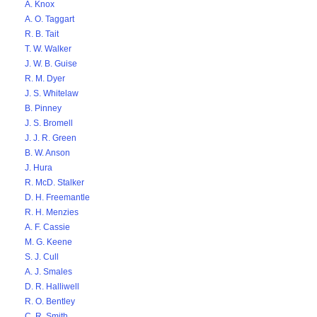
A. Knox
A. O. Taggart
R. B. Tait
T. W. Walker
J. W. B. Guise
R. M. Dyer
J. S. Whitelaw
B. Pinney
J. S. Bromell
J. J. R. Green
B. W. Anson
J. Hura
R. McD. Stalker
D. H. Freemantle
R. H. Menzies
A. F. Cassie
M. G. Keene
S. J. Cull
A. J. Smales
D. R. Halliwell
R. O. Bentley
C. R. Smith