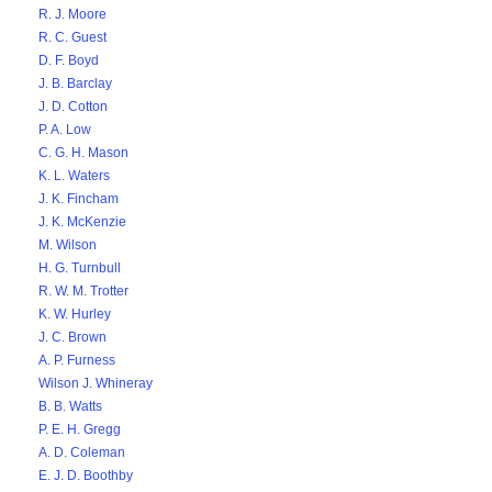
R. J. Moore
R. C. Guest
D. F. Boyd
J. B. Barclay
J. D. Cotton
P. A. Low
C. G. H. Mason
K. L. Waters
J. K. Fincham
J. K. McKenzie
M. Wilson
H. G. Turnbull
R. W. M. Trotter
K. W. Hurley
J. C. Brown
A. P. Furness
Wilson J. Whineray
B. B. Watts
P. E. H. Gregg
A. D. Coleman
E. J. D. Boothby