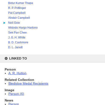
Bidur Kumar Thapa
R. P. Pottinger
Pat Campbell
Alistair Campbell
Neil Gow
Widodo Hargo Hartono
Sek Pan Chee
J. G. H. White
B. D. Cashmore
D. L. Janett
LINKED TO
Person
A. R. Hutton
Related Collection
Bledisloe Medal Recipients
Image
Person (6)
News
Person