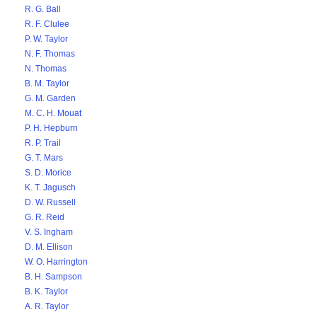
R. G. Ball
R. F. Clulee
P. W. Taylor
N. F. Thomas
N. Thomas
B. M. Taylor
G. M. Garden
M. C. H. Mouat
P. H. Hepburn
R. P. Trail
G. T. Mars
S. D. Morice
K. T. Jagusch
D. W. Russell
G. R. Reid
V. S. Ingham
D. M. Ellison
W. O. Harrington
B. H. Sampson
B. K. Taylor
A. R. Taylor