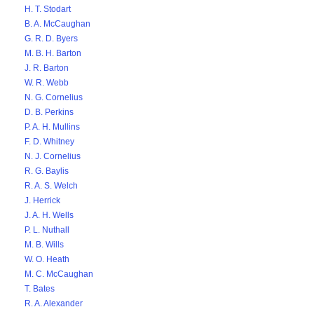
H. T. Stodart
B. A. McCaughan
G. R. D. Byers
M. B. H. Barton
J. R. Barton
W. R. Webb
N. G. Cornelius
D. B. Perkins
P. A. H. Mullins
F. D. Whitney
N. J. Cornelius
R. G. Baylis
R. A. S. Welch
J. Herrick
J. A. H. Wells
P. L. Nuthall
M. B. Wills
W. O. Heath
M. C. McCaughan
T. Bates
R. A. Alexander