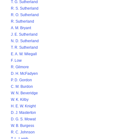
T. G. Sutherland
R. S. Sutherland
R. O. Sutherland
R. Sutherland
A. M. Bryant
J. E. Sutherland
N. D. Sutherland
T. R. Sutherland
E. A. W. Wiegall
F. Low
R. Gilmore
D. H. McFadyen
P. D. Gordon
C. M. Burdon
W. N. Beveridge
W. K. Kilby
H. E. W. Knight
D. J. Masterton
D. G. S. Mowat
W. B. Burgess
R. C. Johnson
T. L. Lamb