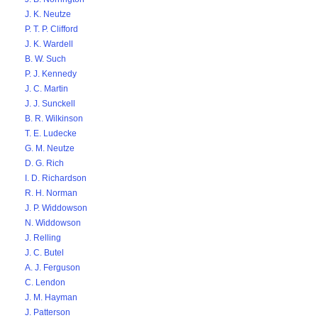
J. K. Neutze
P. T. P. Clifford
J. K. Wardell
B. W. Such
P. J. Kennedy
J. C. Martin
J. J. Sunckell
B. R. Wilkinson
T. E. Ludecke
G. M. Neutze
D. G. Rich
I. D. Richardson
R. H. Norman
J. P. Widdowson
N. Widdowson
J. Relling
J. C. Butel
A. J. Ferguson
C. Lendon
J. M. Hayman
J. Patterson