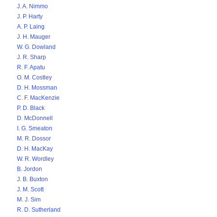
J. A. Nimmo
J. P. Harty
A. P. Laing
J. H. Mauger
W. G. Dowland
J. R. Sharp
R. F. Apatu
O. M. Costley
D. H. Mossman
C. F. MacKenzie
P. D. Black
D. McDonnell
I. G. Smeaton
M. R. Dossor
D. H. MacKay
W. R. Wordley
B. Jordon
J. B. Buxton
J. M. Scott
M. J. Sim
R. D. Sutherland