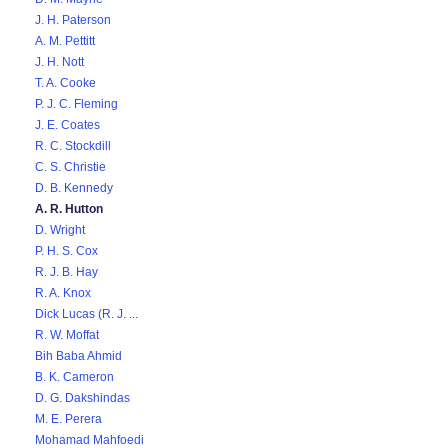
J. H. Paterson
A. M. Pettitt
J. H. Nott
T. A. Cooke
P. J. C. Fleming
J. E. Coates
R. C. Stockdill
C. S. Christie
D. B. Kennedy
A. R. Hutton
D. Wright
P. H. S. Cox
R. J. B. Hay
R. A. Knox
Dick Lucas (R. J. ...
R. W. Moffat
Bih Baba Ahmid
B. K. Cameron
D. G. Dakshindas
M. E. Perera
Mohamad Mahfoedi