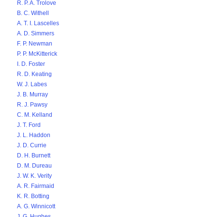
R. P. A. Trolove
B. C. Withell
A. T. I. Lascelles
A. D. Simmers
F. P. Newman
P. P. McKitterick
I. D. Foster
R. D. Keating
W. J. Labes
J. B. Murray
R. J. Pawsy
C. M. Kelland
J. T. Ford
J. L. Haddon
J. D. Currie
D. H. Burnett
D. M. Dureau
J. W. K. Verity
A. R. Fairmaid
K. R. Botting
A. G. Winnicott
J. G. Hughes