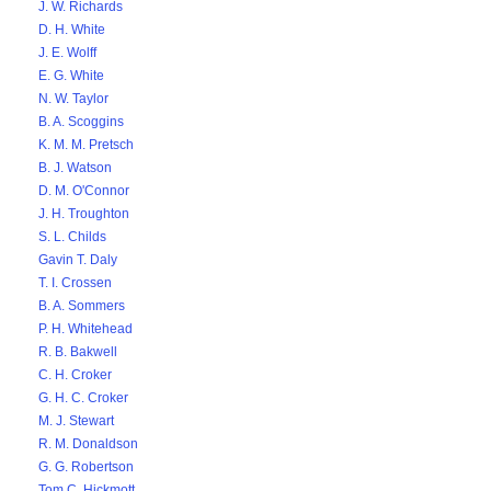
J. W. Richards
D. H. White
J. E. Wolff
E. G. White
N. W. Taylor
B. A. Scoggins
K. M. M. Pretsch
B. J. Watson
D. M. O'Connor
J. H. Troughton
S. L. Childs
Gavin T. Daly
T. I. Crossen
B. A. Sommers
P. H. Whitehead
R. B. Bakwell
C. H. Croker
G. H. C. Croker
M. J. Stewart
R. M. Donaldson
G. G. Robertson
Tom C. Hickmott