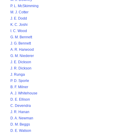
P. L. McSkimming
M. J. Cotter
J. E. Dodd
K. C. Joshi
I. C. Wood
G. M. Bennett
J. G. Bennett
A. R. Harwood
G. M. Niederer
J. E. Dickson
J. R. Dickson
J. Runga
P. D. Sporle
B. F. Milner
A. J. Whitehouse
D. E. Ellison
C. Devendra
J. R. Hanan
D. A. Newman
D. M. Beggs
D. E. Watson