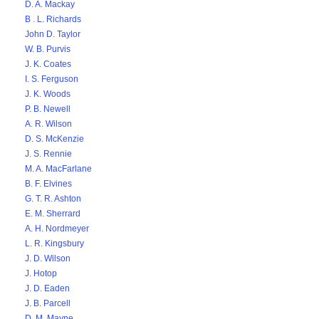
D. A. Mackay
B . L. Richards
John D. Taylor
W. B. Purvis
J. K. Coates
I. S. Ferguson
J. K. Woods
P. B. Newell
A. R. Wilson
D. S. McKenzie
J. S. Rennie
M. A. MacFarlane
B. F. Elvines
G. T. R. Ashton
E. M. Sherrard
A. H. Nordmeyer
L. R. Kingsbury
J. D. Wilson
J. Hotop
J. D. Eaden
J. B. Parcell
D. M. Mayne