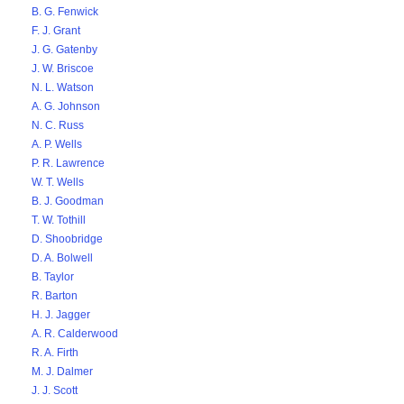
B. G. Fenwick
F. J. Grant
J. G. Gatenby
J. W. Briscoe
N. L. Watson
A. G. Johnson
N. C. Russ
A. P. Wells
P. R. Lawrence
W. T. Wells
B. J. Goodman
T. W. Tothill
D. Shoobridge
D. A. Bolwell
B. Taylor
R. Barton
H. J. Jagger
A. R. Calderwood
R. A. Firth
M. J. Dalmer
J. J. Scott