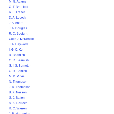
M. G. Adams
G. T. Bradfield
A. E. Frazer
D. A. Lucock
J. A. Andre
J. A. Douglas
R. C. Speight
Colin J. McKenzie
J. A. Hayward
I. G. C. Kerr
R. Beamish
C. R. Beamish
G. I. S. Burnett
C. R. Bemish
M. D. Pirkis
N. Thompson
J. R. Thompson
B. K. Neilson
G. J. Batten
N. K. Darroch
R. C. Warren
J. B. Norrington