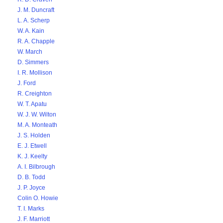
J. M. Duncraft
L. A. Scherp
W. A. Kain
R. A. Chapple
W. March
D. Simmers
I. R. Mollison
J. Ford
R. Creighton
W. T. Apatu
W. J. W. Wilton
M. A. Monteath
J. S. Holden
E. J. Etwell
K. J. Keelty
A. I. Bilbrough
D. B. Todd
J. P. Joyce
Colin O. Howie
T. I. Marks
J. F. Marriott