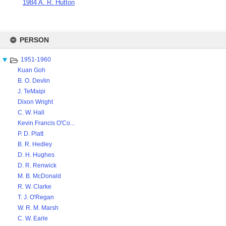
1984 A. R. Hutton
Skip
to
PERSON
content
1951-1960
Kuan Goh
B. O. Devlin
J. TeMaipi
Dixon Wright
C. W. Hall
Kevin Francis O'Co...
P. D. Platt
B. R. Hedley
D. H. Hughes
D. R. Renwick
M. B. McDonald
R. W. Clarke
T. J. O'Regan
W. R. M. Marsh
C. W. Earle