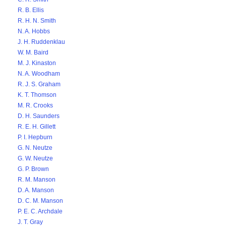
R. B. Ellis
R. H. N. Smith
N. A. Hobbs
J. H. Ruddenklau
W. M. Baird
M. J. Kinaston
N. A. Woodham
R. J. S. Graham
K. T. Thomson
M. R. Crooks
D. H. Saunders
R. E. H. Gillett
P. I. Hepburn
G. N. Neutze
G. W. Neutze
G. P. Brown
R. M. Manson
D. A. Manson
D. C. M. Manson
P. E. C. Archdale
J. T. Gray