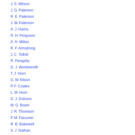
J. S. Wilson
J. G. Paterson
R. E. Paterson
J. W. Paterson
A. J. Harris
R. H. Ferguson
A. H. Milles
R. F. Armstrong
J. C. Tothill
R. Pengelly
D. J. Wordsworth
T. J. Horn
G. W. Kitson
P. F. Coates
L. M. Horn
D. J. Dobson
M. G. Boyer
J. R. Thomson
P. M. Falconer
R. B. Bakewell
X. J. Nathan