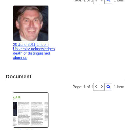
Page: 1 of 1
1 item
20 June 2011 Lincoln
University acknowledges
death of distinguished
alumnus
Document
Page: 1 of 1
1 item