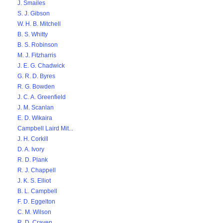
J. Smailes
S. J. Gibson
W. H. B. Mitchell
B. S. Whitty
B. S. Robinson
M. J. Fitzharris
J. E. G. Chadwick
G. R. D. Byres
R. G. Bowden
J. C. A. Greenfield
J. M. Scanlan
E. D. Wikaira
Campbell Laird Mit...
J. H. Corkill
D. A. Ivory
R. D. Plank
R. J. Chappell
J. K. S. Elliot
B. L. Campbell
F. D. Eggelton
C. M. Wilson
R. D. Craven