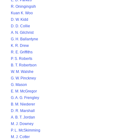
E. D. Parkes
R. Oningingsih
Kuan K. Woo
D. W. Kidd
D. D. Collie
A. N. Gilchrist
G. H. Ballantyne
K. R. Drew
R. E. Griffiths
P. S. Roberts
B. T. Robertson
W. M. Walshe
G. W. Pinckney
G. Mason
E. M. McGregor
G. A. G. Frengley
B. M. Niederer
D. R. Marshall
A. B. T. Jordan
M. J. Downey
P. L. McSkimming
M. J. Cotter