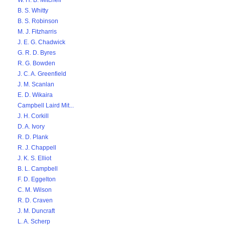
W. H. B. Mitchell
B. S. Whitty
B. S. Robinson
M. J. Fitzharris
J. E. G. Chadwick
G. R. D. Byres
R. G. Bowden
J. C. A. Greenfield
J. M. Scanlan
E. D. Wikaira
Campbell Laird Mit...
J. H. Corkill
D. A. Ivory
R. D. Plank
R. J. Chappell
J. K. S. Elliot
B. L. Campbell
F. D. Eggelton
C. M. Wilson
R. D. Craven
J. M. Duncraft
L. A. Scherp