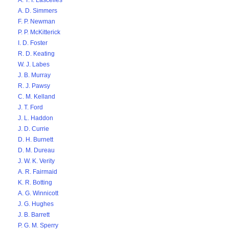
A. T. I. Lascelles
A. D. Simmers
F. P. Newman
P. P. McKitterick
I. D. Foster
R. D. Keating
W. J. Labes
J. B. Murray
R. J. Pawsy
C. M. Kelland
J. T. Ford
J. L. Haddon
J. D. Currie
D. H. Burnett
D. M. Dureau
J. W. K. Verity
A. R. Fairmaid
K. R. Botting
A. G. Winnicott
J. G. Hughes
J. B. Barrett
P. G. M. Sperry