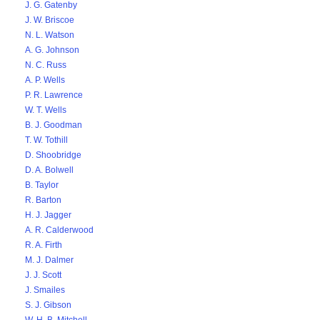
J. G. Gatenby
J. W. Briscoe
N. L. Watson
A. G. Johnson
N. C. Russ
A. P. Wells
P. R. Lawrence
W. T. Wells
B. J. Goodman
T. W. Tothill
D. Shoobridge
D. A. Bolwell
B. Taylor
R. Barton
H. J. Jagger
A. R. Calderwood
R. A. Firth
M. J. Dalmer
J. J. Scott
J. Smailes
S. J. Gibson