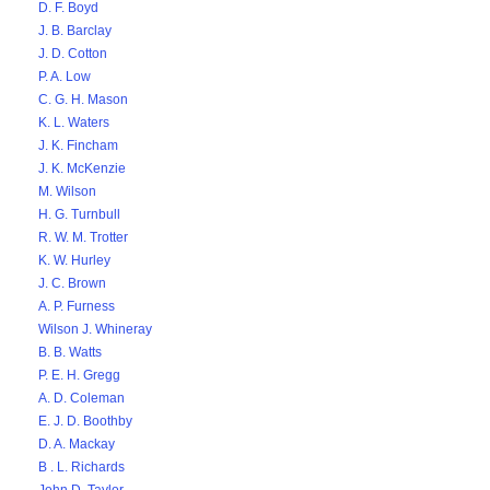
D. F. Boyd
J. B. Barclay
J. D. Cotton
P. A. Low
C. G. H. Mason
K. L. Waters
J. K. Fincham
J. K. McKenzie
M. Wilson
H. G. Turnbull
R. W. M. Trotter
K. W. Hurley
J. C. Brown
A. P. Furness
Wilson J. Whineray
B. B. Watts
P. E. H. Gregg
A. D. Coleman
E. J. D. Boothby
D. A. Mackay
B . L. Richards