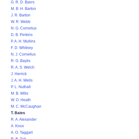
G. R. D. Byers
M. B. H. Barton
J. R. Barton
W. R. Webb
N. G. Cornelius
D. B. Perkins
P. A. H. Mullins
F. D. Whitney
N. J. Cornelius
R. G. Baylis
R. A. S. Welch
J. Herrick
J. A. H. Wells
P. L. Nuthall
M. B. Wills
W. O. Heath
M. C. McCaughan
T. Bates
R. A. Alexander
A. Knox
A. O. Taggart