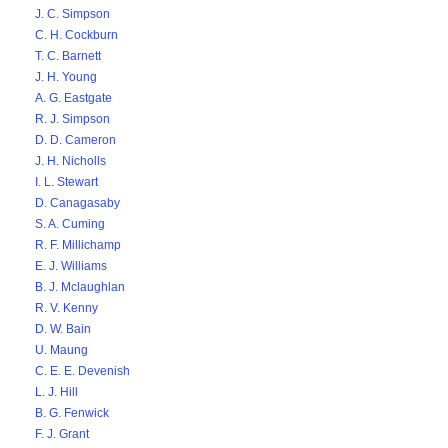
J. C. Simpson
C. H. Cockburn
T. C. Barnett
J. H. Young
A. G. Eastgate
R. J. Simpson
D. D. Cameron
J. H. Nicholls
I. L. Stewart
D. Canagasaby
S. A. Cuming
R. F. Millichamp
E. J. Williams
B. J. Mclaughlan
R. V. Kenny
D. W. Bain
U. Maung
C. E. E. Devenish
L. J. Hill
B. G. Fenwick
F. J. Grant