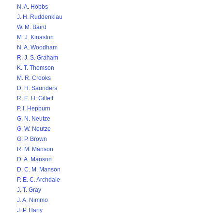
N. A. Hobbs
J. H. Ruddenklau
W. M. Baird
M. J. Kinaston
N. A. Woodham
R. J. S. Graham
K. T. Thomson
M. R. Crooks
D. H. Saunders
R. E. H. Gillett
P. I. Hepburn
G. N. Neutze
G. W. Neutze
G. P. Brown
R. M. Manson
D. A. Manson
D. C. M. Manson
P. E. C. Archdale
J. T. Gray
J. A. Nimmo
J. P. Harty