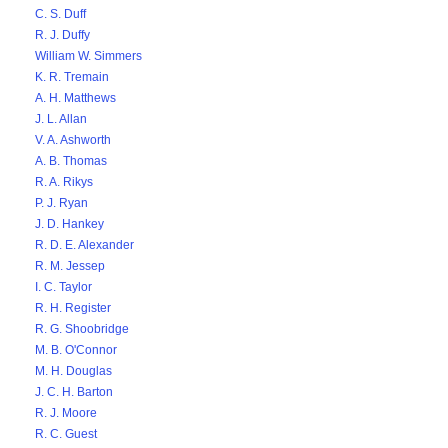
C. S. Duff
R. J. Duffy
William W. Simmers
K. R. Tremain
A. H. Matthews
J. L. Allan
V. A. Ashworth
A. B. Thomas
R. A. Rikys
P. J. Ryan
J. D. Hankey
R. D. E. Alexander
R. M. Jessep
I. C. Taylor
R. H. Register
R. G. Shoobridge
M. B. O'Connor
M. H. Douglas
J. C. H. Barton
R. J. Moore
R. C. Guest