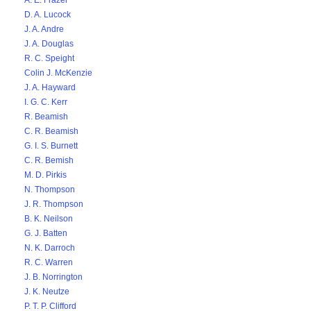
A. E. Frazer
D. A. Lucock
J. A. Andre
J. A. Douglas
R. C. Speight
Colin J. McKenzie
J. A. Hayward
I. G. C. Kerr
R. Beamish
C. R. Beamish
G. I. S. Burnett
C. R. Bemish
M. D. Pirkis
N. Thompson
J. R. Thompson
B. K. Neilson
G. J. Batten
N. K. Darroch
R. C. Warren
J. B. Norrington
J. K. Neutze
P. T. P. Clifford