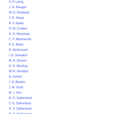
A. P. Laing
J. H. Mauger
W. G. Dowland
J. R. Sharp
R. F. Apatu
O. M. Costley
D. H. Mossman
C. F. MacKenzie
P. D. Black
D. McDonnell
I. G. Smeaton
M. R. Dossor
D. H. MacKay
W. R. Wordley
B. Jordon
J. B. Buxton
J. M. Scott
M. J. Sim
R. D. Sutherland
T. G. Sutherland
R. S. Sutherland