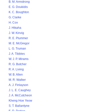
B. M. Armstrong
E. G. Doukidis
K. C. Boughton
G. Clarke
H. Cox
J. Hikaha
J. W. Kinvig
R. E. Plummer
M. E. McGregor
L. G. Truman
J. A. Tibbles
W. J. P. Mirams
R. G. Butcher
R. A. Living
W. B. Allen
M. R. Walker
A. J. Finlayson
J. L. E. Caughey
J. A. McCutcheon
Kheng Hoe Yeow
S. T. Ballantyne