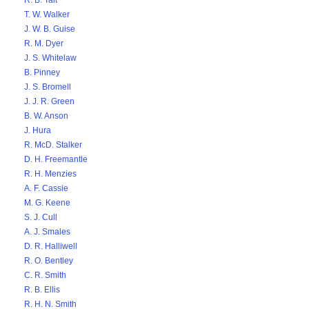
R. B. Tait
T. W. Walker
J. W. B. Guise
R. M. Dyer
J. S. Whitelaw
B. Pinney
J. S. Bromell
J. J. R. Green
B. W. Anson
J. Hura
R. McD. Stalker
D. H. Freemantle
R. H. Menzies
A. F. Cassie
M. G. Keene
S. J. Cull
A. J. Smales
D. R. Halliwell
R. O. Bentley
C. R. Smith
R. B. Ellis
R. H. N. Smith