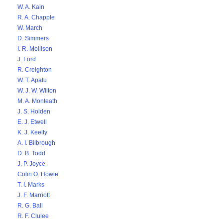
W. A. Kain
R. A. Chapple
W. March
D. Simmers
I. R. Mollison
J. Ford
R. Creighton
W. T. Apatu
W. J. W. Wilton
M. A. Monteath
J. S. Holden
E. J. Etwell
K. J. Keelty
A. I. Bilbrough
D. B. Todd
J. P. Joyce
Colin O. Howie
T. I. Marks
J. F. Marriott
R. G. Ball
R. F. Clulee