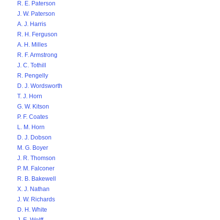
R. E. Paterson
J. W. Paterson
A. J. Harris
R. H. Ferguson
A. H. Milles
R. F. Armstrong
J. C. Tothill
R. Pengelly
D. J. Wordsworth
T. J. Horn
G. W. Kitson
P. F. Coates
L. M. Horn
D. J. Dobson
M. G. Boyer
J. R. Thomson
P. M. Falconer
R. B. Bakewell
X. J. Nathan
J. W. Richards
D. H. White