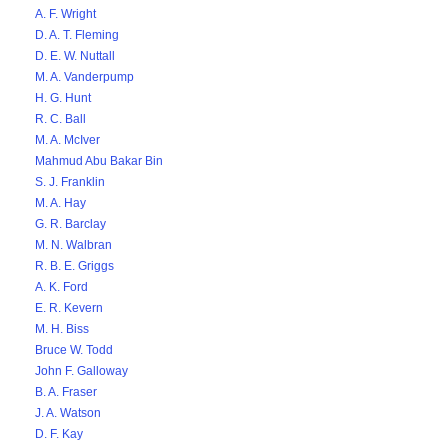
A. F. Wright
D. A. T. Fleming
D. E. W. Nuttall
M. A. Vanderpump
H. G. Hunt
R. C. Ball
M. A. McIver
Mahmud Abu Bakar Bin
S. J. Franklin
M. A. Hay
G. R. Barclay
M. N. Walbran
R. B. E. Griggs
A. K. Ford
E. R. Kevern
M. H. Biss
Bruce W. Todd
John F. Galloway
B. A. Fraser
J. A. Watson
D. F. Kay