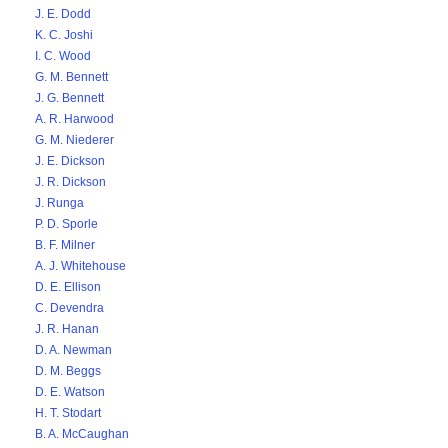
J. E. Dodd
K. C. Joshi
I. C. Wood
G. M. Bennett
J. G. Bennett
A. R. Harwood
G. M. Niederer
J. E. Dickson
J. R. Dickson
J. Runga
P. D. Sporle
B. F. Milner
A. J. Whitehouse
D. E. Ellison
C. Devendra
J. R. Hanan
D. A. Newman
D. M. Beggs
D. E. Watson
H. T. Stodart
B. A. McCaughan