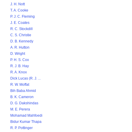
J. H. Nott
T. A. Cooke
P. J. C. Fleming
J. E. Coates
R. C. Stockdill
C. S. Christie
D. B. Kennedy
A. R. Hutton
D. Wright
P. H. S. Cox
R. J. B. Hay
R. A. Knox
Dick Lucas (R. J. ...
R. W. Moffat
Bih Baba Ahmid
B. K. Cameron
D. G. Dakshindas
M. E. Perera
Mohamad Mahfoedi
Bidur Kumar Thapa
R. P. Pottinger