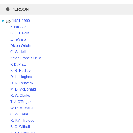
Skip
to
PERSON
content
1951-1960
Kuan Goh
B. O. Devlin
J. TeMaipi
Dixon Wright
C. W. Hall
Kevin Francis O'Co...
P. D. Platt
B. R. Hedley
D. H. Hughes
D. R. Renwick
M. B. McDonald
R. W. Clarke
T. J. O'Regan
W. R. M. Marsh
C. W. Earle
R. P. A. Trolove
B. C. Withell