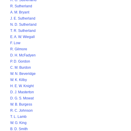
R. O. Sutherland
R. Sutherland
A. M. Bryant
J. E. Sutherland
N. D. Sutherland
T. R. Sutherland
E. A. W. Wiegall
F. Low
R. Gilmore
D. H. McFadyen
P. D. Gordon
C. M. Burdon
W. N. Beveridge
W. K. Kilby
H. E. W. Knight
D. J. Masterton
D. G. S. Mowat
W. B. Burgess
R. C. Johnson
T. L. Lamb
W. G. King
B. D. Smith