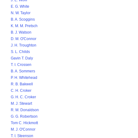
J. E. Wolff
E. G. White
N. W. Taylor
B. A. Scoggins
K. M. M. Pretsch
B. J. Watson
D. M. O'Connor
J. H. Troughton
S. L. Childs
Gavin T. Daly
T. I. Crossen
B. A. Sommers
P. H. Whitehead
R. B. Bakwell
C. H. Croker
G. H. C. Croker
M. J. Stewart
R. M. Donaldson
G. G. Robertson
Tom C. Hickmott
M. J. O'Connor
T. I. Steenson