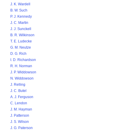
J. K. Wardell
B. W. Such
P. J. Kennedy
J. C. Martin
J. J. Sunckell
B. R. Wilkinson
T. E. Ludecke
G. M. Neutze
D. G. Rich
I. D. Richardson
R. H. Norman
J. P. Widdowson
N. Widdowson
J. Relling
J. C. Butel
A. J. Ferguson
C. Lendon
J. M. Hayman
J. Patterson
J. S. Wilson
J. G. Paterson