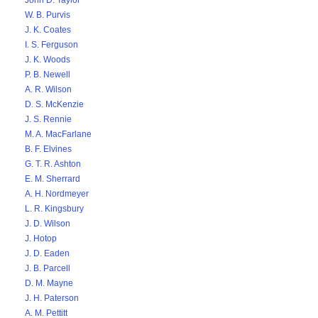
John D. Taylor
W. B. Purvis
J. K. Coates
I. S. Ferguson
J. K. Woods
P. B. Newell
A. R. Wilson
D. S. McKenzie
J. S. Rennie
M. A. MacFarlane
B. F. Elvines
G. T. R. Ashton
E. M. Sherrard
A. H. Nordmeyer
L. R. Kingsbury
J. D. Wilson
J. Hotop
J. D. Eaden
J. B. Parcell
D. M. Mayne
J. H. Paterson
A. M. Pettitt