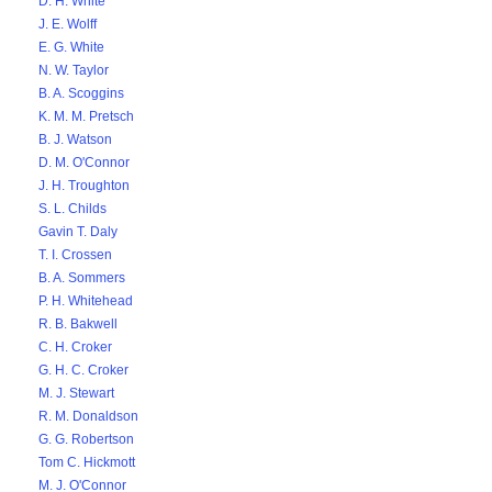
D. H. White
J. E. Wolff
E. G. White
N. W. Taylor
B. A. Scoggins
K. M. M. Pretsch
B. J. Watson
D. M. O'Connor
J. H. Troughton
S. L. Childs
Gavin T. Daly
T. I. Crossen
B. A. Sommers
P. H. Whitehead
R. B. Bakwell
C. H. Croker
G. H. C. Croker
M. J. Stewart
R. M. Donaldson
G. G. Robertson
Tom C. Hickmott
M. J. O'Connor