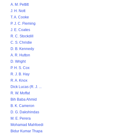
A. M. Pettitt
J. H. Nott
T. A. Cooke
P. J. C. Fleming
J. E. Coates
R. C. Stockdill
C. S. Christie
D. B. Kennedy
A. R. Hutton
D. Wright
P. H. S. Cox
R. J. B. Hay
R. A. Knox
Dick Lucas (R. J. ...
R. W. Moffat
Bih Baba Ahmid
B. K. Cameron
D. G. Dakshindas
M. E. Perera
Mohamad Mahfoedi
Bidur Kumar Thapa