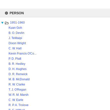
Skip
to
PERSON
content
1951-1960
Kuan Goh
B. O. Devlin
J. TeMaipi
Dixon Wright
C. W. Hall
Kevin Francis O'Co...
P. D. Platt
B. R. Hedley
D. H. Hughes
D. R. Renwick
M. B. McDonald
R. W. Clarke
T. J. O'Regan
W. R. M. Marsh
C. W. Earle
R. P. A. Trolove