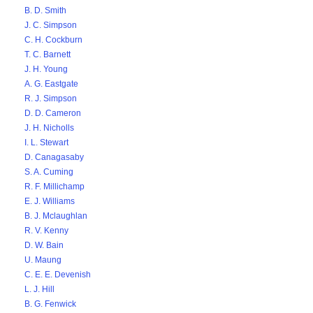
B. D. Smith
J. C. Simpson
C. H. Cockburn
T. C. Barnett
J. H. Young
A. G. Eastgate
R. J. Simpson
D. D. Cameron
J. H. Nicholls
I. L. Stewart
D. Canagasaby
S. A. Cuming
R. F. Millichamp
E. J. Williams
B. J. Mclaughlan
R. V. Kenny
D. W. Bain
U. Maung
C. E. E. Devenish
L. J. Hill
B. G. Fenwick