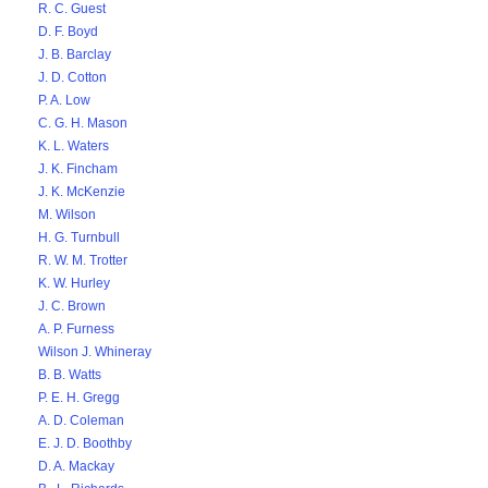
R. C. Guest
D. F. Boyd
J. B. Barclay
J. D. Cotton
P. A. Low
C. G. H. Mason
K. L. Waters
J. K. Fincham
J. K. McKenzie
M. Wilson
H. G. Turnbull
R. W. M. Trotter
K. W. Hurley
J. C. Brown
A. P. Furness
Wilson J. Whineray
B. B. Watts
P. E. H. Gregg
A. D. Coleman
E. J. D. Boothby
D. A. Mackay