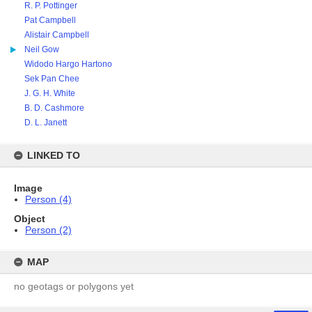
R. P. Pottinger
Pat Campbell
Alistair Campbell
Neil Gow
Widodo Hargo Hartono
Sek Pan Chee
J. G. H. White
B. D. Cashmore
D. L. Janett
LINKED TO
Image
Person (4)
Object
Person (2)
MAP
no geotags or polygons yet