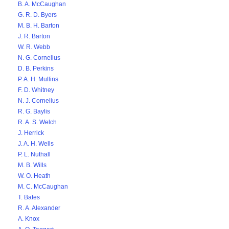
B. A. McCaughan
G. R. D. Byers
M. B. H. Barton
J. R. Barton
W. R. Webb
N. G. Cornelius
D. B. Perkins
P. A. H. Mullins
F. D. Whitney
N. J. Cornelius
R. G. Baylis
R. A. S. Welch
J. Herrick
J. A. H. Wells
P. L. Nuthall
M. B. Wills
W. O. Heath
M. C. McCaughan
T. Bates
R. A. Alexander
A. Knox