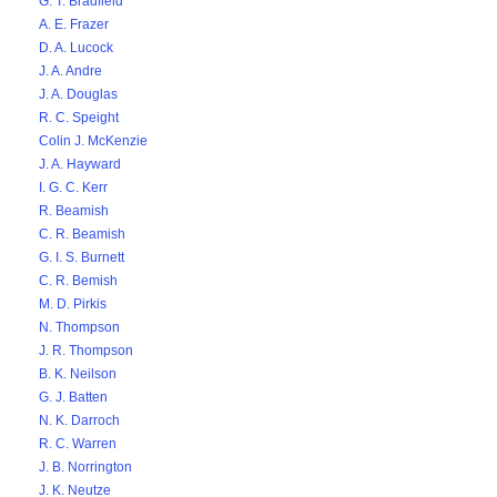
G. T. Bradfield
A. E. Frazer
D. A. Lucock
J. A. Andre
J. A. Douglas
R. C. Speight
Colin J. McKenzie
J. A. Hayward
I. G. C. Kerr
R. Beamish
C. R. Beamish
G. I. S. Burnett
C. R. Bemish
M. D. Pirkis
N. Thompson
J. R. Thompson
B. K. Neilson
G. J. Batten
N. K. Darroch
R. C. Warren
J. B. Norrington
J. K. Neutze