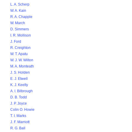
L. A. Scherp
W. A. Kain
R. A. Chapple
W. March
D. Simmers
I. R. Mollison
J. Ford
R. Creighton
W. T. Apatu
W. J. W. Wilton
M. A. Monteath
J. S. Holden
E. J. Etwell
K. J. Keelty
A. I. Bilbrough
D. B. Todd
J. P. Joyce
Colin O. Howie
T. I. Marks
J. F. Marriott
R. G. Ball