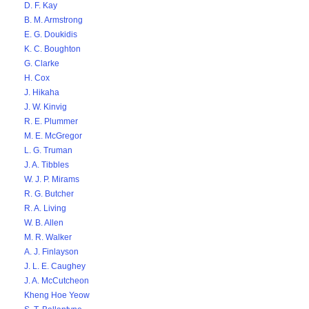
D. F. Kay
B. M. Armstrong
E. G. Doukidis
K. C. Boughton
G. Clarke
H. Cox
J. Hikaha
J. W. Kinvig
R. E. Plummer
M. E. McGregor
L. G. Truman
J. A. Tibbles
W. J. P. Mirams
R. G. Butcher
R. A. Living
W. B. Allen
M. R. Walker
A. J. Finlayson
J. L. E. Caughey
J. A. McCutcheon
Kheng Hoe Yeow