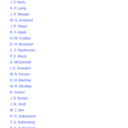
J. P. Harty
A. P. Laing
J. H. Mauger
W. G. Dowland
J. R. Sharp
R. F. Apatu
O. M. Costley
D. H. Mossman
C. F. MacKenzie
P. D. Black
D. McDonnell
I. G. Smeaton
M. R. Dossor
D. H. MacKay
W. R. Wordley
B. Jordon
J. B. Buxton
J. M. Scott
M. J. Sim
R. D. Sutherland
T. G. Sutherland