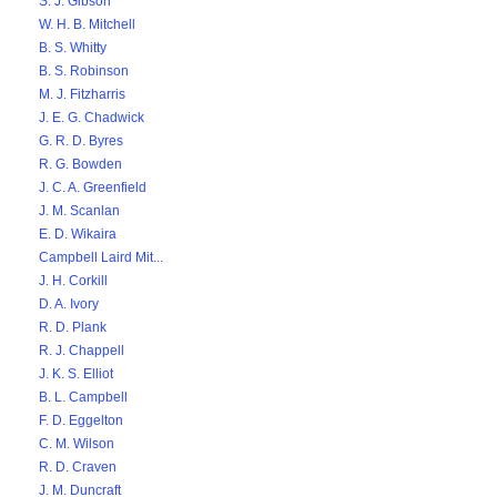
S. J. Gibson
W. H. B. Mitchell
B. S. Whitty
B. S. Robinson
M. J. Fitzharris
J. E. G. Chadwick
G. R. D. Byres
R. G. Bowden
J. C. A. Greenfield
J. M. Scanlan
E. D. Wikaira
Campbell Laird Mit...
J. H. Corkill
D. A. Ivory
R. D. Plank
R. J. Chappell
J. K. S. Elliot
B. L. Campbell
F. D. Eggelton
C. M. Wilson
R. D. Craven
J. M. Duncraft