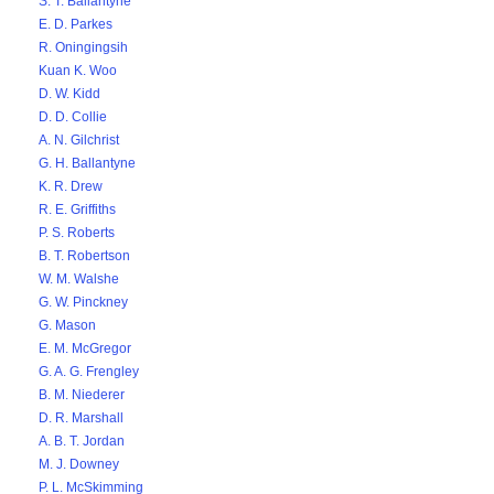
S. T. Ballantyne
E. D. Parkes
R. Oningingsih
Kuan K. Woo
D. W. Kidd
D. D. Collie
A. N. Gilchrist
G. H. Ballantyne
K. R. Drew
R. E. Griffiths
P. S. Roberts
B. T. Robertson
W. M. Walshe
G. W. Pinckney
G. Mason
E. M. McGregor
G. A. G. Frengley
B. M. Niederer
D. R. Marshall
A. B. T. Jordan
M. J. Downey
P. L. McSkimming