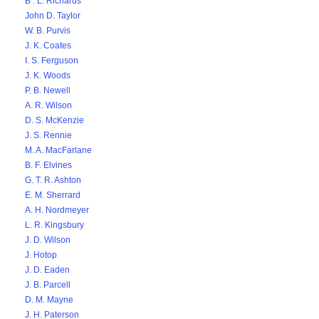
B . L. Richards
John D. Taylor
W. B. Purvis
J. K. Coates
I. S. Ferguson
J. K. Woods
P. B. Newell
A. R. Wilson
D. S. McKenzie
J. S. Rennie
M. A. MacFarlane
B. F. Elvines
G. T. R. Ashton
E. M. Sherrard
A. H. Nordmeyer
L. R. Kingsbury
J. D. Wilson
J. Hotop
J. D. Eaden
J. B. Parcell
D. M. Mayne
J. H. Paterson