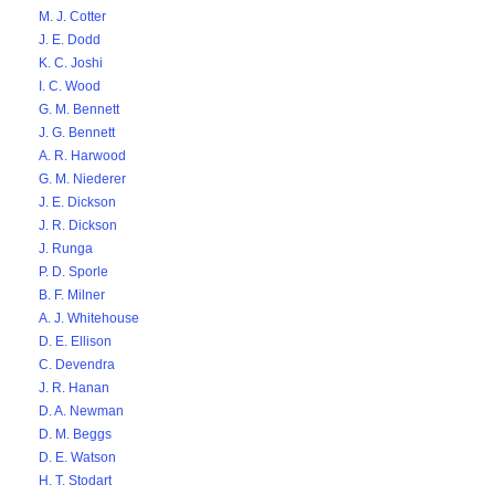
M. J. Cotter
J. E. Dodd
K. C. Joshi
I. C. Wood
G. M. Bennett
J. G. Bennett
A. R. Harwood
G. M. Niederer
J. E. Dickson
J. R. Dickson
J. Runga
P. D. Sporle
B. F. Milner
A. J. Whitehouse
D. E. Ellison
C. Devendra
J. R. Hanan
D. A. Newman
D. M. Beggs
D. E. Watson
H. T. Stodart