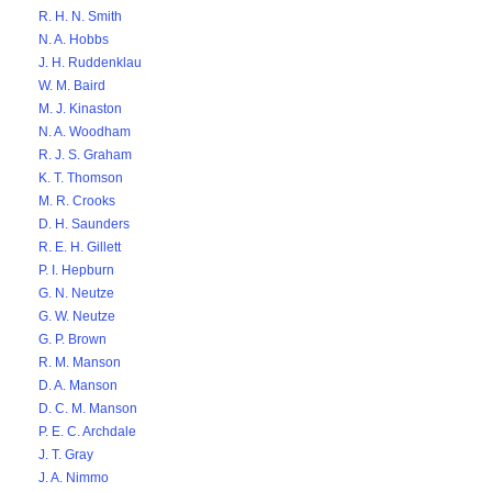
R. H. N. Smith
N. A. Hobbs
J. H. Ruddenklau
W. M. Baird
M. J. Kinaston
N. A. Woodham
R. J. S. Graham
K. T. Thomson
M. R. Crooks
D. H. Saunders
R. E. H. Gillett
P. I. Hepburn
G. N. Neutze
G. W. Neutze
G. P. Brown
R. M. Manson
D. A. Manson
D. C. M. Manson
P. E. C. Archdale
J. T. Gray
J. A. Nimmo