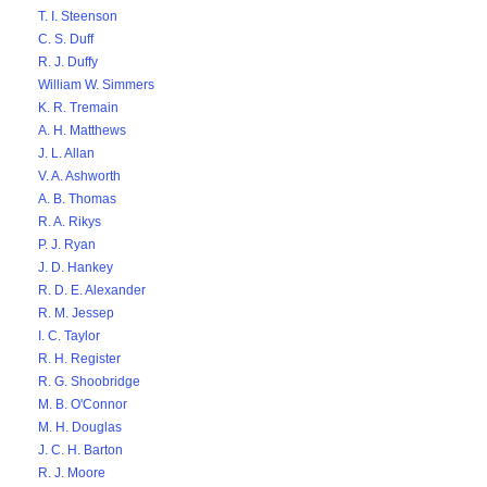
T. I. Steenson
C. S. Duff
R. J. Duffy
William W. Simmers
K. R. Tremain
A. H. Matthews
J. L. Allan
V. A. Ashworth
A. B. Thomas
R. A. Rikys
P. J. Ryan
J. D. Hankey
R. D. E. Alexander
R. M. Jessep
I. C. Taylor
R. H. Register
R. G. Shoobridge
M. B. O'Connor
M. H. Douglas
J. C. H. Barton
R. J. Moore