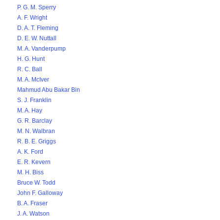
P. G. M. Sperry
A. F. Wright
D. A. T. Fleming
D. E. W. Nuttall
M. A. Vanderpump
H. G. Hunt
R. C. Ball
M. A. McIver
Mahmud Abu Bakar Bin
S. J. Franklin
M. A. Hay
G. R. Barclay
M. N. Walbran
R. B. E. Griggs
A. K. Ford
E. R. Kevern
M. H. Biss
Bruce W. Todd
John F. Galloway
B. A. Fraser
J. A. Watson