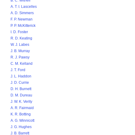
B. C. Withell
A. T. I. Lascelles
A. D. Simmers
F. P. Newman
P. P. McKitterick
I. D. Foster
R. D. Keating
W. J. Labes
J. B. Murray
R. J. Pawsy
C. M. Kelland
J. T. Ford
J. L. Haddon
J. D. Currie
D. H. Burnett
D. M. Dureau
J. W. K. Verity
A. R. Fairmaid
K. R. Botting
A. G. Winnicott
J. G. Hughes
J. B. Barrett