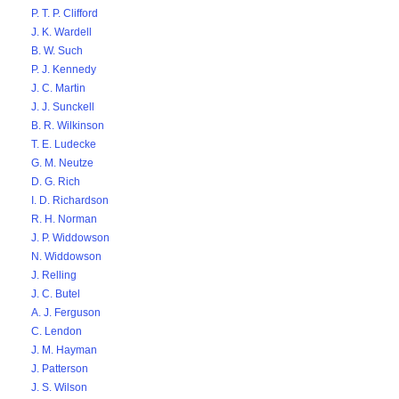
P. T. P. Clifford
J. K. Wardell
B. W. Such
P. J. Kennedy
J. C. Martin
J. J. Sunckell
B. R. Wilkinson
T. E. Ludecke
G. M. Neutze
D. G. Rich
I. D. Richardson
R. H. Norman
J. P. Widdowson
N. Widdowson
J. Relling
J. C. Butel
A. J. Ferguson
C. Lendon
J. M. Hayman
J. Patterson
J. S. Wilson