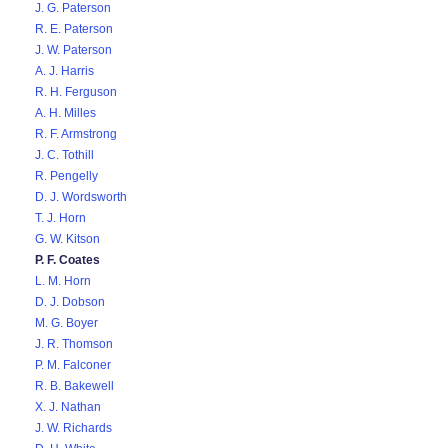
J. G. Paterson
R. E. Paterson
J. W. Paterson
A. J. Harris
R. H. Ferguson
A. H. Milles
R. F. Armstrong
J. C. Tothill
R. Pengelly
D. J. Wordsworth
T. J. Horn
G. W. Kitson
P. F. Coates
L. M. Horn
D. J. Dobson
M. G. Boyer
J. R. Thomson
P. M. Falconer
R. B. Bakewell
X. J. Nathan
J. W. Richards