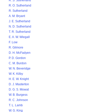
R. S. Sutherland
R. O. Sutherland
R. Sutherland
A. M. Bryant
J. E. Sutherland
N. D. Sutherland
T. R. Sutherland
E. A. W. Wiegall
F. Low
R. Gilmore
D. H. McFadyen
P. D. Gordon
C. M. Burdon
W. N. Beveridge
W. K. Kilby
H. E. W. Knight
D. J. Masterton
D. G. S. Mowat
W. B. Burgess
R. C. Johnson
T. L. Lamb
W. G. King