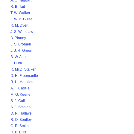
A. O. Taggart
R. B. Tait
T. W. Walker
J. W. B. Guise
R. M. Dyer
J. S. Whitelaw
B. Pinney
J. S. Bromell
J. J. R. Green
B. W. Anson
J. Hura
R. McD. Stalker
D. H. Freemantle
R. H. Menzies
A. F. Cassie
M. G. Keene
S. J. Cull
A. J. Smales
D. R. Halliwell
R. O. Bentley
C. R. Smith
R. B. Ellis