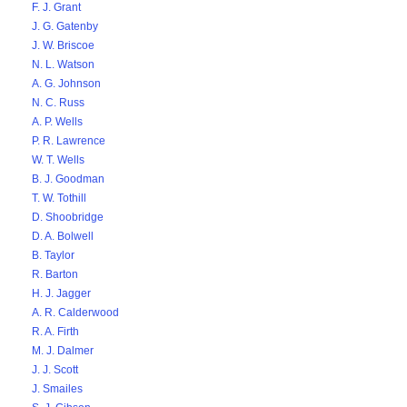
F. J. Grant
J. G. Gatenby
J. W. Briscoe
N. L. Watson
A. G. Johnson
N. C. Russ
A. P. Wells
P. R. Lawrence
W. T. Wells
B. J. Goodman
T. W. Tothill
D. Shoobridge
D. A. Bolwell
B. Taylor
R. Barton
H. J. Jagger
A. R. Calderwood
R. A. Firth
M. J. Dalmer
J. J. Scott
J. Smailes