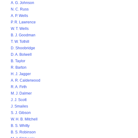
A. G. Johnson
N. C. Russ
A. P. Wells
P. R. Lawrence
W. T. Wells
B. J. Goodman
T. W. Tothill
D. Shoobridge
D. A. Bolwell
B. Taylor
R. Barton
H. J. Jagger
A. R. Calderwood
R. A. Firth
M. J. Dalmer
J. J. Scott
J. Smailes
S. J. Gibson
W. H. B. Mitchell
B. S. Whitty
B. S. Robinson