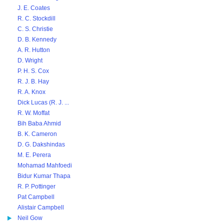
J. E. Coates
R. C. Stockdill
C. S. Christie
D. B. Kennedy
A. R. Hutton
D. Wright
P. H. S. Cox
R. J. B. Hay
R. A. Knox
Dick Lucas (R. J. ...
R. W. Moffat
Bih Baba Ahmid
B. K. Cameron
D. G. Dakshindas
M. E. Perera
Mohamad Mahfoedi
Bidur Kumar Thapa
R. P. Pottinger
Pat Campbell
Alistair Campbell
Neil Gow