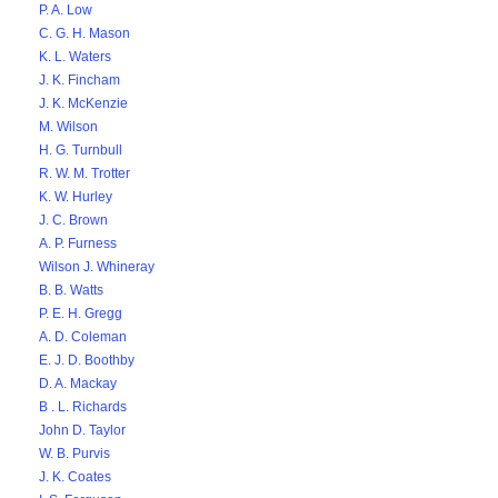
P. A. Low
C. G. H. Mason
K. L. Waters
J. K. Fincham
J. K. McKenzie
M. Wilson
H. G. Turnbull
R. W. M. Trotter
K. W. Hurley
J. C. Brown
A. P. Furness
Wilson J. Whineray
B. B. Watts
P. E. H. Gregg
A. D. Coleman
E. J. D. Boothby
D. A. Mackay
B . L. Richards
John D. Taylor
W. B. Purvis
J. K. Coates