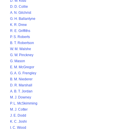
D. W. Kidd
D. D. Collie
A. N. Gilchrist
G. H. Ballantyne
K. R. Drew
R. E. Griffiths
P. S. Roberts
B. T. Robertson
W. M. Walshe
G. W. Pinckney
G. Mason
E. M. McGregor
G. A. G. Frengley
B. M. Niederer
D. R. Marshall
A. B. T. Jordan
M. J. Downey
P. L. McSkimming
M. J. Cotter
J. E. Dodd
K. C. Joshi
I. C. Wood