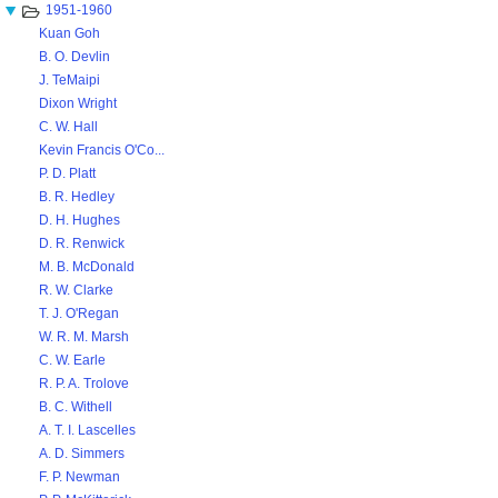
1951-1960
Kuan Goh
B. O. Devlin
J. TeMaipi
Dixon Wright
C. W. Hall
Kevin Francis O'Co...
P. D. Platt
B. R. Hedley
D. H. Hughes
D. R. Renwick
M. B. McDonald
R. W. Clarke
T. J. O'Regan
W. R. M. Marsh
C. W. Earle
R. P. A. Trolove
B. C. Withell
A. T. I. Lascelles
A. D. Simmers
F. P. Newman