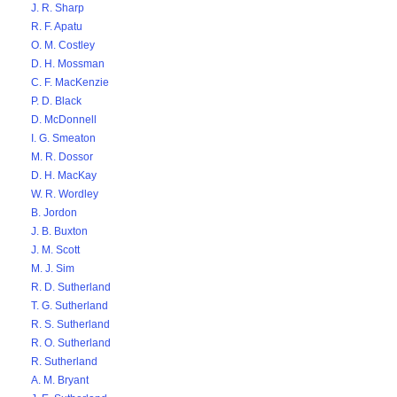
J. R. Sharp
R. F. Apatu
O. M. Costley
D. H. Mossman
C. F. MacKenzie
P. D. Black
D. McDonnell
I. G. Smeaton
M. R. Dossor
D. H. MacKay
W. R. Wordley
B. Jordon
J. B. Buxton
J. M. Scott
M. J. Sim
R. D. Sutherland
T. G. Sutherland
R. S. Sutherland
R. O. Sutherland
R. Sutherland
A. M. Bryant