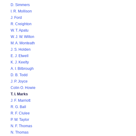
D. Simmers
I. R. Mollison
J. Ford
R. Creighton
W. T. Apatu
W. J. W. Wilton
M. A. Monteath
J. S. Holden
E. J. Etwell
K. J. Keelty
A. I. Bilbrough
D. B. Todd
J. P. Joyce
Colin O. Howie
T. I. Marks
J. F. Marriott
R. G. Ball
R. F. Clulee
P. W. Taylor
N. F. Thomas
N. Thomas