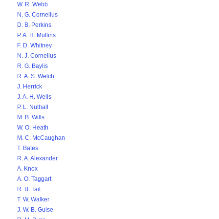
W. R. Webb
N. G. Cornelius
D. B. Perkins
P. A. H. Mullins
F. D. Whitney
N. J. Cornelius
R. G. Baylis
R. A. S. Welch
J. Herrick
J. A. H. Wells
P. L. Nuthall
M. B. Wills
W. O. Heath
M. C. McCaughan
T. Bates
R. A. Alexander
A. Knox
A. O. Taggart
R. B. Tait
T. W. Walker
J. W. B. Guise