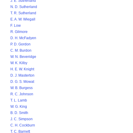
J. E. Sutherland
N. D. Sutherland
T. R. Sutherland
E. A. W. Wiegall
F. Low
R. Gilmore
D. H. McFadyen
P. D. Gordon
C. M. Burdon
W. N. Beveridge
W. K. Kilby
H. E. W. Knight
D. J. Masterton
D. G. S. Mowat
W. B. Burgess
R. C. Johnson
T. L. Lamb
W. G. King
B. D. Smith
J. C. Simpson
C. H. Cockburn
T. C. Barnett