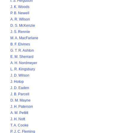
I. S. Ferguson
J. K. Woods
P. B. Newell
A. R. Wilson
D. S. McKenzie
J. S. Rennie
M. A. MacFarlane
B. F. Elvines
G. T. R. Ashton
E. M. Sherrard
A. H. Nordmeyer
L. R. Kingsbury
J. D. Wilson
J. Hotop
J. D. Eaden
J. B. Parcell
D. M. Mayne
J. H. Paterson
A. M. Pettitt
J. H. Nott
T. A. Cooke
P. J. C. Fleming