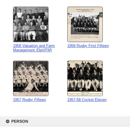
1958 Valuation and Farm
1958 Rugby First Fifteen
Management (DipVFM)
1957 Rugby Fifteen
1957-58 Cricket Eleven
Skip
to
PERSON
content