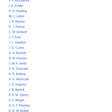
P. P. McKitterick
I. D. Foster
R. D. Keating
W. J. Labes
J. B. Murray
R. J. Pawsy
C. M. Kelland
J. T. Ford
J. L. Haddon
J. D. Currie
D. H. Burnett
D. M. Dureau
J. W. K. Verity
A. R. Fairmaid
K. R. Botting
A. G. Winnicott
J. G. Hughes
J. B. Barrett
P. G. M. Sperry
A. F. Wright
D. A. T. Fleming
D. E. W. Nuttall