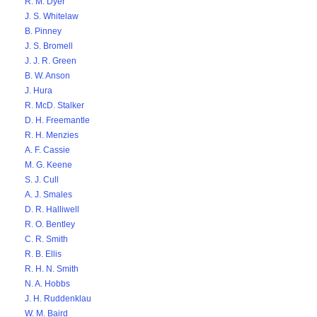
R. M. Dyer
J. S. Whitelaw
B. Pinney
J. S. Bromell
J. J. R. Green
B. W. Anson
J. Hura
R. McD. Stalker
D. H. Freemantle
R. H. Menzies
A. F. Cassie
M. G. Keene
S. J. Cull
A. J. Smales
D. R. Halliwell
R. O. Bentley
C. R. Smith
R. B. Ellis
R. H. N. Smith
N. A. Hobbs
J. H. Ruddenklau
W. M. Baird