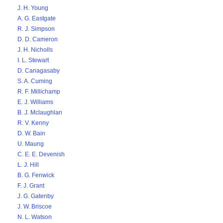
J. H. Young
A. G. Eastgate
R. J. Simpson
D. D. Cameron
J. H. Nicholls
I. L. Stewart
D. Canagasaby
S. A. Cuming
R. F. Millichamp
E. J. Williams
B. J. Mclaughlan
R. V. Kenny
D. W. Bain
U. Maung
C. E. E. Devenish
L. J. Hill
B. G. Fenwick
F. J. Grant
J. G. Gatenby
J. W. Briscoe
N. L. Watson