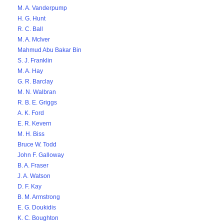
M. A. Vanderpump
H. G. Hunt
R. C. Ball
M. A. McIver
Mahmud Abu Bakar Bin
S. J. Franklin
M. A. Hay
G. R. Barclay
M. N. Walbran
R. B. E. Griggs
A. K. Ford
E. R. Kevern
M. H. Biss
Bruce W. Todd
John F. Galloway
B. A. Fraser
J. A. Watson
D. F. Kay
B. M. Armstrong
E. G. Doukidis
K. C. Boughton