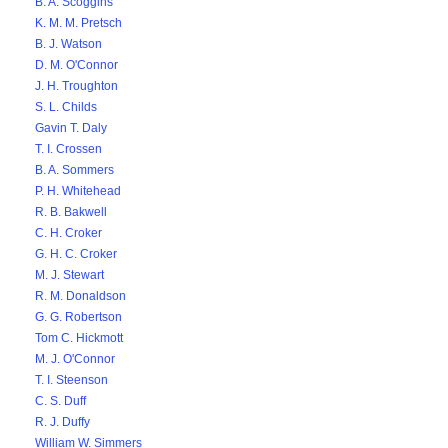
B. A. Scoggins
K. M. M. Pretsch
B. J. Watson
D. M. O'Connor
J. H. Troughton
S. L. Childs
Gavin T. Daly
T. I. Crossen
B. A. Sommers
P. H. Whitehead
R. B. Bakwell
C. H. Croker
G. H. C. Croker
M. J. Stewart
R. M. Donaldson
G. G. Robertson
Tom C. Hickmott
M. J. O'Connor
T. I. Steenson
C. S. Duff
R. J. Duffy
William W. Simmers