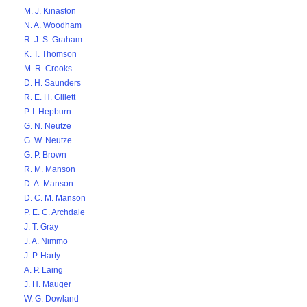
M. J. Kinaston
N. A. Woodham
R. J. S. Graham
K. T. Thomson
M. R. Crooks
D. H. Saunders
R. E. H. Gillett
P. I. Hepburn
G. N. Neutze
G. W. Neutze
G. P. Brown
R. M. Manson
D. A. Manson
D. C. M. Manson
P. E. C. Archdale
J. T. Gray
J. A. Nimmo
J. P. Harty
A. P. Laing
J. H. Mauger
W. G. Dowland