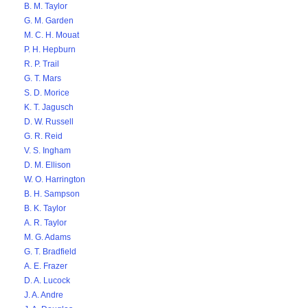
B. M. Taylor
G. M. Garden
M. C. H. Mouat
P. H. Hepburn
R. P. Trail
G. T. Mars
S. D. Morice
K. T. Jagusch
D. W. Russell
G. R. Reid
V. S. Ingham
D. M. Ellison
W. O. Harrington
B. H. Sampson
B. K. Taylor
A. R. Taylor
M. G. Adams
G. T. Bradfield
A. E. Frazer
D. A. Lucock
J. A. Andre