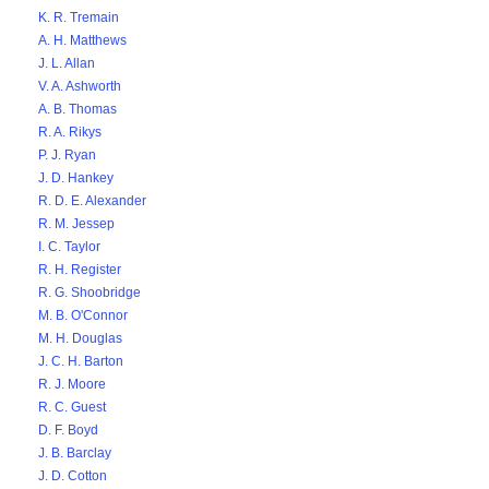
K. R. Tremain
A. H. Matthews
J. L. Allan
V. A. Ashworth
A. B. Thomas
R. A. Rikys
P. J. Ryan
J. D. Hankey
R. D. E. Alexander
R. M. Jessep
I. C. Taylor
R. H. Register
R. G. Shoobridge
M. B. O'Connor
M. H. Douglas
J. C. H. Barton
R. J. Moore
R. C. Guest
D. F. Boyd
J. B. Barclay
J. D. Cotton