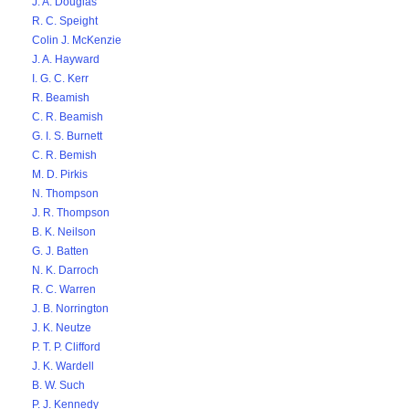
J. A. Douglas
R. C. Speight
Colin J. McKenzie
J. A. Hayward
I. G. C. Kerr
R. Beamish
C. R. Beamish
G. I. S. Burnett
C. R. Bemish
M. D. Pirkis
N. Thompson
J. R. Thompson
B. K. Neilson
G. J. Batten
N. K. Darroch
R. C. Warren
J. B. Norrington
J. K. Neutze
P. T. P. Clifford
J. K. Wardell
B. W. Such
P. J. Kennedy