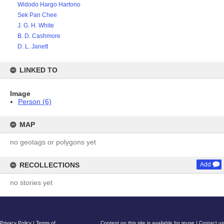
Widodo Hargo Hartono
Sek Pan Chee
J. G. H. White
B. D. Cashmore
D. L. Janett
LINKED TO
Image
Person (6)
MAP
no geotags or polygons yet
RECOLLECTIONS
Add
no stories yet
Privacy Policy
|
Terms of
Content on this site is available for reuse
|
Contact us