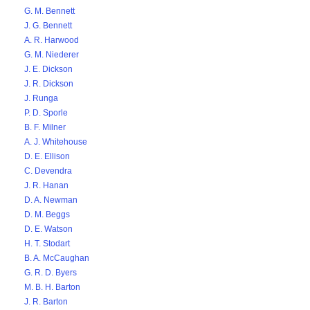
G. M. Bennett
J. G. Bennett
A. R. Harwood
G. M. Niederer
J. E. Dickson
J. R. Dickson
J. Runga
P. D. Sporle
B. F. Milner
A. J. Whitehouse
D. E. Ellison
C. Devendra
J. R. Hanan
D. A. Newman
D. M. Beggs
D. E. Watson
H. T. Stodart
B. A. McCaughan
G. R. D. Byers
M. B. H. Barton
J. R. Barton