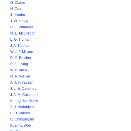
G. Clarke
H. Cox
J. Hikaha
J. W. Kinvig
R. E. Plummer
M. E. McGregor
L. G. Truman
J. A. Tibbles
W. J. P. Mirams
R. G. Butcher
R. A. Living
W. B. Allen
M. R. Walker
A. J. Finlayson
J. L. E. Caughey
J. A. McCutcheon
Kheng Hoe Yeow
S. T. Ballantyne
E. D. Parkes
R. Oningingsih
Kuan K. Woo