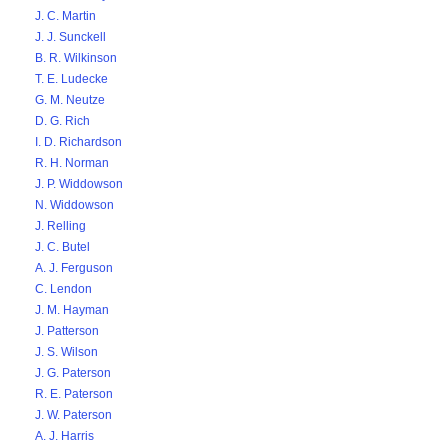
J. C. Martin
J. J. Sunckell
B. R. Wilkinson
T. E. Ludecke
G. M. Neutze
D. G. Rich
I. D. Richardson
R. H. Norman
J. P. Widdowson
N. Widdowson
J. Relling
J. C. Butel
A. J. Ferguson
C. Lendon
J. M. Hayman
J. Patterson
J. S. Wilson
J. G. Paterson
R. E. Paterson
J. W. Paterson
A. J. Harris