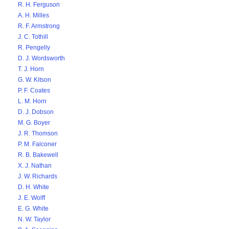
R. H. Ferguson
A. H. Milles
R. F. Armstrong
J. C. Tothill
R. Pengelly
D. J. Wordsworth
T. J. Horn
G. W. Kitson
P. F. Coates
L. M. Horn
D. J. Dobson
M. G. Boyer
J. R. Thomson
P. M. Falconer
R. B. Bakewell
X. J. Nathan
J. W. Richards
D. H. White
J. E. Wolff
E. G. White
N. W. Taylor