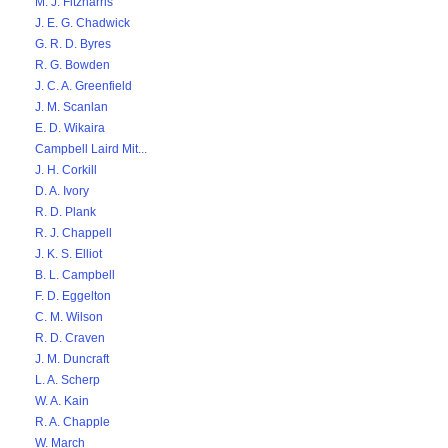
M. J. Fitzharris
J. E. G. Chadwick
G. R. D. Byres
R. G. Bowden
J. C. A. Greenfield
J. M. Scanlan
E. D. Wikaira
Campbell Laird Mit...
J. H. Corkill
D. A. Ivory
R. D. Plank
R. J. Chappell
J. K. S. Elliot
B. L. Campbell
F. D. Eggelton
C. M. Wilson
R. D. Craven
J. M. Duncraft
L. A. Scherp
W. A. Kain
R. A. Chapple
W. March