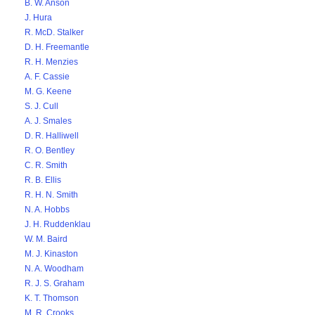
B. W. Anson
J. Hura
R. McD. Stalker
D. H. Freemantle
R. H. Menzies
A. F. Cassie
M. G. Keene
S. J. Cull
A. J. Smales
D. R. Halliwell
R. O. Bentley
C. R. Smith
R. B. Ellis
R. H. N. Smith
N. A. Hobbs
J. H. Ruddenklau
W. M. Baird
M. J. Kinaston
N. A. Woodham
R. J. S. Graham
K. T. Thomson
M. R. Crooks