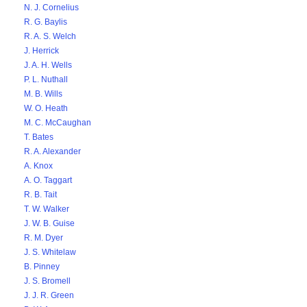
N. J. Cornelius
R. G. Baylis
R. A. S. Welch
J. Herrick
J. A. H. Wells
P. L. Nuthall
M. B. Wills
W. O. Heath
M. C. McCaughan
T. Bates
R. A. Alexander
A. Knox
A. O. Taggart
R. B. Tait
T. W. Walker
J. W. B. Guise
R. M. Dyer
J. S. Whitelaw
B. Pinney
J. S. Bromell
J. J. R. Green