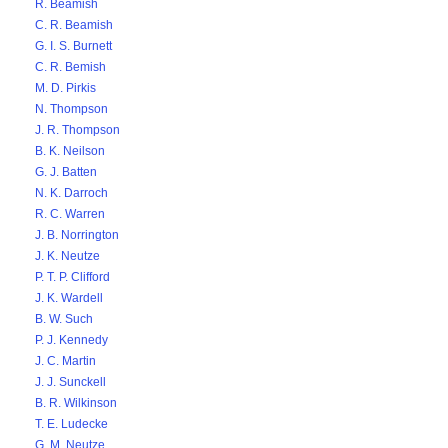
R. Beamish
C. R. Beamish
G. I. S. Burnett
C. R. Bemish
M. D. Pirkis
N. Thompson
J. R. Thompson
B. K. Neilson
G. J. Batten
N. K. Darroch
R. C. Warren
J. B. Norrington
J. K. Neutze
P. T. P. Clifford
J. K. Wardell
B. W. Such
P. J. Kennedy
J. C. Martin
J. J. Sunckell
B. R. Wilkinson
T. E. Ludecke
G. M. Neutze