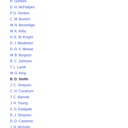
R. Gilmore
D. H. McFadyen
P. D. Gordon
C. M. Burdon
W. N. Beveridge
W. K. Kilby
H. E. W. Knight
D. J. Masterton
D. G. S. Mowat
W. B. Burgess
R. C. Johnson
T. L. Lamb
W. G. King
B. D. Smith
J. C. Simpson
C. H. Cockburn
T. C. Barnett
J. H. Young
A. G. Eastgate
R. J. Simpson
D. D. Cameron
J. H. Nicholls