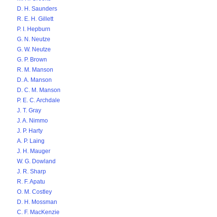
D. H. Saunders
R. E. H. Gillett
P. I. Hepburn
G. N. Neutze
G. W. Neutze
G. P. Brown
R. M. Manson
D. A. Manson
D. C. M. Manson
P. E. C. Archdale
J. T. Gray
J. A. Nimmo
J. P. Harty
A. P. Laing
J. H. Mauger
W. G. Dowland
J. R. Sharp
R. F. Apatu
O. M. Costley
D. H. Mossman
C. F. MacKenzie