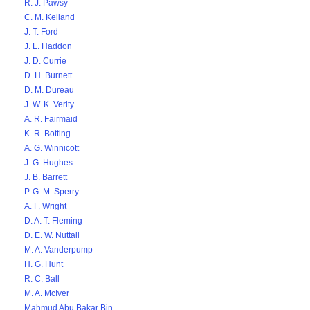
R. J. Pawsy
C. M. Kelland
J. T. Ford
J. L. Haddon
J. D. Currie
D. H. Burnett
D. M. Dureau
J. W. K. Verity
A. R. Fairmaid
K. R. Botting
A. G. Winnicott
J. G. Hughes
J. B. Barrett
P. G. M. Sperry
A. F. Wright
D. A. T. Fleming
D. E. W. Nuttall
M. A. Vanderpump
H. G. Hunt
R. C. Ball
M. A. McIver
Mahmud Abu Bakar Bin