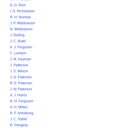
D. G. Rich
I. D. Richardson
R. H. Norman
J. P. Widdowson
N. Widdowson
J. Relling
J. C. Butel
A. J. Ferguson
C. Lendon
J. M. Hayman
J. Patterson
J. S. Wilson
J. G. Paterson
R. E. Paterson
J. W. Paterson
A. J. Harris
R. H. Ferguson
A. H. Milles
R. F. Armstrong
J. C. Tothill
R. Pengelly