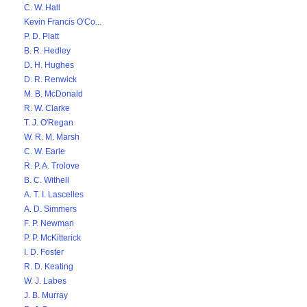
C. W. Hall
Kevin Francis O'Co...
P. D. Platt
B. R. Hedley
D. H. Hughes
D. R. Renwick
M. B. McDonald
R. W. Clarke
T. J. O'Regan
W. R. M. Marsh
C. W. Earle
R. P. A. Trolove
B. C. Withell
A. T. I. Lascelles
A. D. Simmers
F. P. Newman
P. P. McKitterick
I. D. Foster
R. D. Keating
W. J. Labes
J. B. Murray