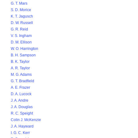
G. T. Mars
S. D. Morice
K. T. Jagusch
D. W. Russell
G. R. Reid
V. S. Ingham
D. M. Ellison
W. O. Harrington
B. H. Sampson
B. K. Taylor
A. R. Taylor
M. G. Adams
G. T. Bradfield
A. E. Frazer
D. A. Lucock
J. A. Andre
J. A. Douglas
R. C. Speight
Colin J. McKenzie
J. A. Hayward
I. G. C. Kerr