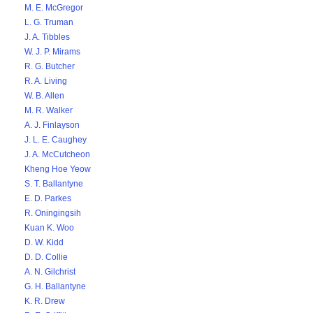
M. E. McGregor
L. G. Truman
J. A. Tibbles
W. J. P. Mirams
R. G. Butcher
R. A. Living
W. B. Allen
M. R. Walker
A. J. Finlayson
J. L. E. Caughey
J. A. McCutcheon
Kheng Hoe Yeow
S. T. Ballantyne
E. D. Parkes
R. Oningingsih
Kuan K. Woo
D. W. Kidd
D. D. Collie
A. N. Gilchrist
G. H. Ballantyne
K. R. Drew