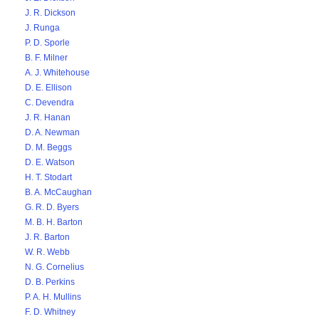
J. R. Dickson
J. Runga
P. D. Sporle
B. F. Milner
A. J. Whitehouse
D. E. Ellison
C. Devendra
J. R. Hanan
D. A. Newman
D. M. Beggs
D. E. Watson
H. T. Stodart
B. A. McCaughan
G. R. D. Byers
M. B. H. Barton
J. R. Barton
W. R. Webb
N. G. Cornelius
D. B. Perkins
P. A. H. Mullins
F. D. Whitney