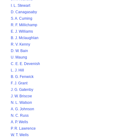
I. L. Stewart
D. Canagasaby
S. A. Cuming
R. F. Millichamp
E. J. Williams
B. J. Mclaughlan
R. V. Kenny
D. W. Bain
U. Maung
C. E. E. Devenish
L. J. Hill
B. G. Fenwick
F. J. Grant
J. G. Gatenby
J. W. Briscoe
N. L. Watson
A. G. Johnson
N. C. Russ
A. P. Wells
P. R. Lawrence
W. T. Wells