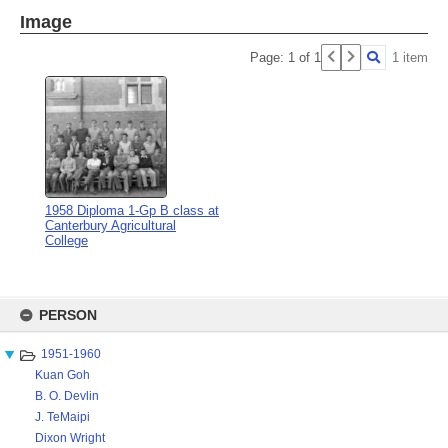
Image
Page: 1 of 1
1 item
1958 Diploma 1-Gp B class at
Canterbury Agricultural
College
Skip
to
PERSON
content
1951-1960
Kuan Goh
B. O. Devlin
J. TeMaipi
Dixon Wright