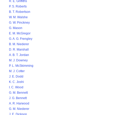
R. E. Griffiths
P. S. Roberts
B. T. Robertson
W. M. Walshe
G. W. Pinckney
G. Mason
E. M. McGregor
G. A. G. Frengley
B. M. Niederer
D. R. Marshall
A. B. T. Jordan
M. J. Downey
P. L. McSkimming
M. J. Cotter
J. E. Dodd
K. C. Joshi
I. C. Wood
G. M. Bennett
J. G. Bennett
A. R. Harwood
G. M. Niederer
J. E. Dickson