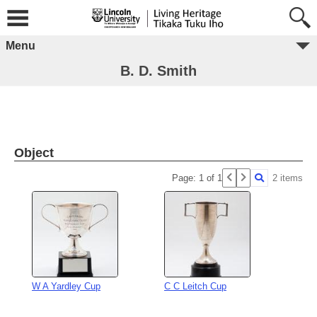
Menu
B. D. Smith
Object
Page: 1 of 1
2 items
W A Yardley Cup
C C Leitch Cup