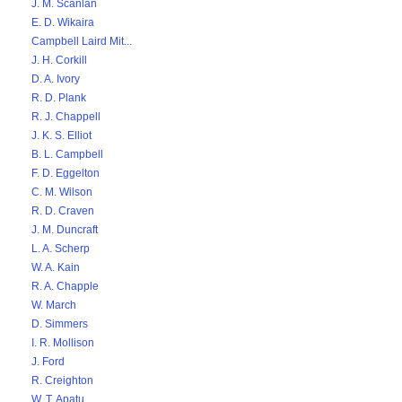
J. M. Scanlan
E. D. Wikaira
Campbell Laird Mit...
J. H. Corkill
D. A. Ivory
R. D. Plank
R. J. Chappell
J. K. S. Elliot
B. L. Campbell
F. D. Eggelton
C. M. Wilson
R. D. Craven
J. M. Duncraft
L. A. Scherp
W. A. Kain
R. A. Chapple
W. March
D. Simmers
I. R. Mollison
J. Ford
R. Creighton
W. T. Apatu