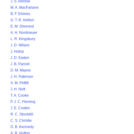
J. S. Rennie
M. A. MacFarlane
B. F. Elvines
G. T. R. Ashton
E. M. Sherrard
A. H. Nordmeyer
L. R. Kingsbury
J. D. Wilson
J. Hotop
J. D. Eaden
J. B. Parcell
D. M. Mayne
J. H. Paterson
A. M. Pettitt
J. H. Nott
T. A. Cooke
P. J. C. Fleming
J. E. Coates
R. C. Stockdill
C. S. Christie
D. B. Kennedy
A. R. Hutton