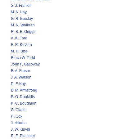
S. J. Franklin
M. A. Hay
G. R. Barclay
M. N. Walbran
R. B. E. Griggs
A. K. Ford
E. R. Kevern
M. H. Biss
Bruce W. Todd
John F. Galloway
B. A. Fraser
J. A. Watson
D. F. Kay
B. M. Armstrong
E. G. Doukidis
K. C. Boughton
G. Clarke
H. Cox
J. Hikaha
J. W. Kinvig
R. E. Plummer