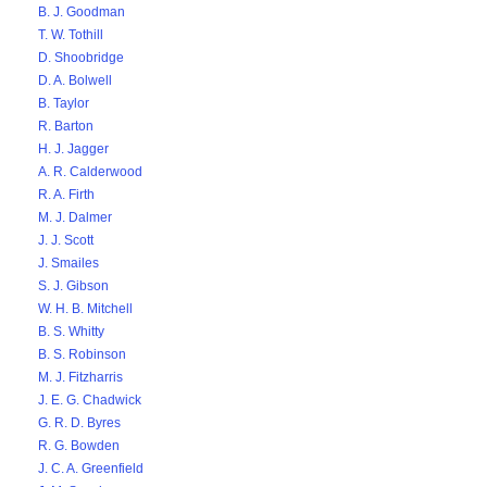
B. J. Goodman
T. W. Tothill
D. Shoobridge
D. A. Bolwell
B. Taylor
R. Barton
H. J. Jagger
A. R. Calderwood
R. A. Firth
M. J. Dalmer
J. J. Scott
J. Smailes
S. J. Gibson
W. H. B. Mitchell
B. S. Whitty
B. S. Robinson
M. J. Fitzharris
J. E. G. Chadwick
G. R. D. Byres
R. G. Bowden
J. C. A. Greenfield