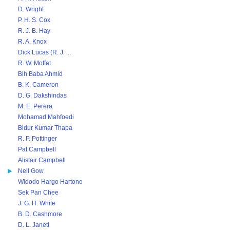
D. Wright
P. H. S. Cox
R. J. B. Hay
R. A. Knox
Dick Lucas (R. J. ...
R. W. Moffat
Bih Baba Ahmid
B. K. Cameron
D. G. Dakshindas
M. E. Perera
Mohamad Mahfoedi
Bidur Kumar Thapa
R. P. Pottinger
Pat Campbell
Alistair Campbell
Neil Gow
Widodo Hargo Hartono
Sek Pan Chee
J. G. H. White
B. D. Cashmore
D. L. Janett