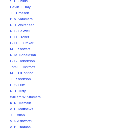
S. L. Childs
Gavin T. Daly
T. I. Crossen
B. A. Sommers
P. H. Whitehead
R. B. Bakwell
C. H. Croker
G. H. C. Croker
M. J. Stewart
R. M. Donaldson
G. G. Robertson
Tom C. Hickmott
M. J. O'Connor
T. I. Steenson
C. S. Duff
R. J. Duffy
William W. Simmers
K. R. Tremain
A. H. Matthews
J. L. Allan
V. A. Ashworth
A. B. Thomas