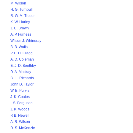
M. Wilson
H. G. Turnbull
R. W. M. Trotter
K. W. Hurley
J. C. Brown
A. P. Furness
Wilson J. Whineray
B. B. Watts
P. E. H. Gregg
A. D. Coleman
E. J. D. Boothby
D. A. Mackay
B . L. Richards
John D. Taylor
W. B. Purvis
J. K. Coates
I. S. Ferguson
J. K. Woods
P. B. Newell
A. R. Wilson
D. S. McKenzie