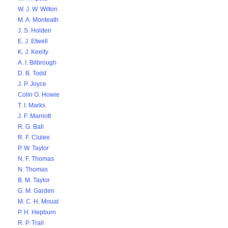
W. J. W. Wilton
M. A. Monteath
J. S. Holden
E. J. Etwell
K. J. Keelty
A. I. Bilbrough
D. B. Todd
J. P. Joyce
Colin O. Howie
T. I. Marks
J. F. Marriott
R. G. Ball
R. F. Clulee
P. W. Taylor
N. F. Thomas
N. Thomas
B. M. Taylor
G. M. Garden
M. C. H. Mouat
P. H. Hepburn
R. P. Trail