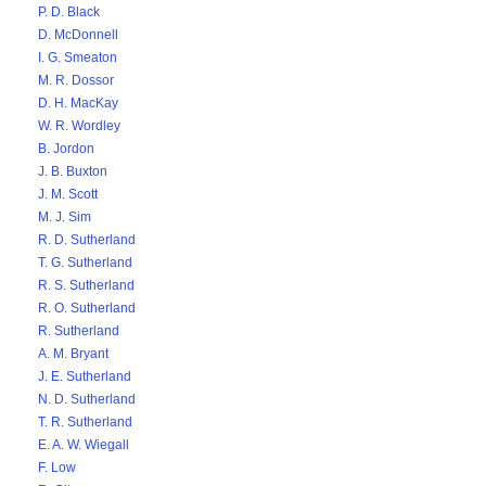
P. D. Black
D. McDonnell
I. G. Smeaton
M. R. Dossor
D. H. MacKay
W. R. Wordley
B. Jordon
J. B. Buxton
J. M. Scott
M. J. Sim
R. D. Sutherland
T. G. Sutherland
R. S. Sutherland
R. O. Sutherland
R. Sutherland
A. M. Bryant
J. E. Sutherland
N. D. Sutherland
T. R. Sutherland
E. A. W. Wiegall
F. Low