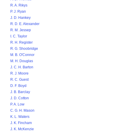
R. A. Rikys
P. J. Ryan
J. D. Hankey
R. D. E. Alexander
R. M. Jessep
I. C. Taylor
R. H. Register
R. G. Shoobridge
M. B. O'Connor
M. H. Douglas
J. C. H. Barton
R. J. Moore
R. C. Guest
D. F. Boyd
J. B. Barclay
J. D. Cotton
P. A. Low
C. G. H. Mason
K. L. Waters
J. K. Fincham
J. K. McKenzie