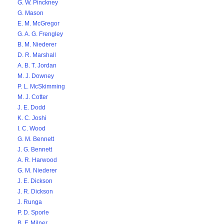
G. W. Pinckney
G. Mason
E. M. McGregor
G. A. G. Frengley
B. M. Niederer
D. R. Marshall
A. B. T. Jordan
M. J. Downey
P. L. McSkimming
M. J. Cotter
J. E. Dodd
K. C. Joshi
I. C. Wood
G. M. Bennett
J. G. Bennett
A. R. Harwood
G. M. Niederer
J. E. Dickson
J. R. Dickson
J. Runga
P. D. Sporle
B. F. Milner