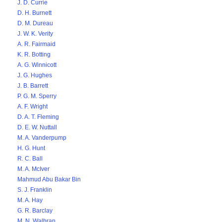
J. D. Currie
D. H. Burnett
D. M. Dureau
J. W. K. Verity
A. R. Fairmaid
K. R. Botting
A. G. Winnicott
J. G. Hughes
J. B. Barrett
P. G. M. Sperry
A. F. Wright
D. A. T. Fleming
D. E. W. Nuttall
M. A. Vanderpump
H. G. Hunt
R. C. Ball
M. A. McIver
Mahmud Abu Bakar Bin
S. J. Franklin
M. A. Hay
G. R. Barclay
M. N. Walbran