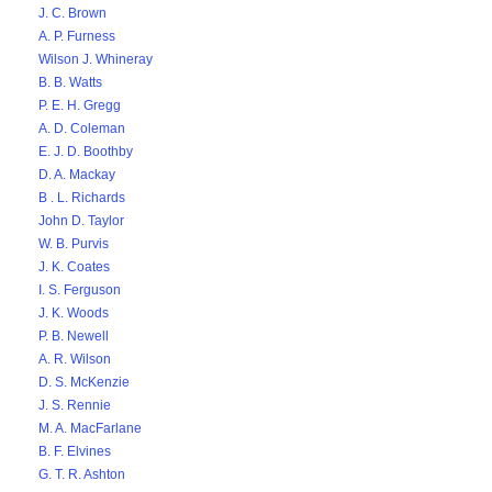
J. C. Brown
A. P. Furness
Wilson J. Whineray
B. B. Watts
P. E. H. Gregg
A. D. Coleman
E. J. D. Boothby
D. A. Mackay
B . L. Richards
John D. Taylor
W. B. Purvis
J. K. Coates
I. S. Ferguson
J. K. Woods
P. B. Newell
A. R. Wilson
D. S. McKenzie
J. S. Rennie
M. A. MacFarlane
B. F. Elvines
G. T. R. Ashton