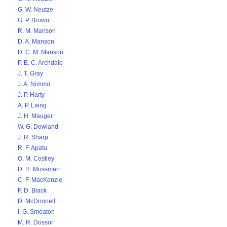
G. W. Neutze
G. P. Brown
R. M. Manson
D. A. Manson
D. C. M. Manson
P. E. C. Archdale
J. T. Gray
J. A. Nimmo
J. P. Harty
A. P. Laing
J. H. Mauger
W. G. Dowland
J. R. Sharp
R. F. Apatu
O. M. Costley
D. H. Mossman
C. F. MacKenzie
P. D. Black
D. McDonnell
I. G. Smeaton
M. R. Dossor