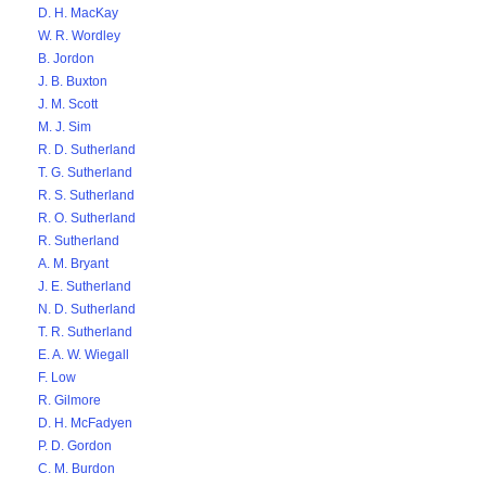
D. H. MacKay
W. R. Wordley
B. Jordon
J. B. Buxton
J. M. Scott
M. J. Sim
R. D. Sutherland
T. G. Sutherland
R. S. Sutherland
R. O. Sutherland
R. Sutherland
A. M. Bryant
J. E. Sutherland
N. D. Sutherland
T. R. Sutherland
E. A. W. Wiegall
F. Low
R. Gilmore
D. H. McFadyen
P. D. Gordon
C. M. Burdon