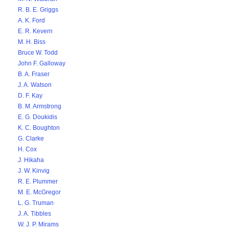
R. B. E. Griggs
A. K. Ford
E. R. Kevern
M. H. Biss
Bruce W. Todd
John F. Galloway
B. A. Fraser
J. A. Watson
D. F. Kay
B. M. Armstrong
E. G. Doukidis
K. C. Boughton
G. Clarke
H. Cox
J. Hikaha
J. W. Kinvig
R. E. Plummer
M. E. McGregor
L. G. Truman
J. A. Tibbles
W. J. P. Mirams