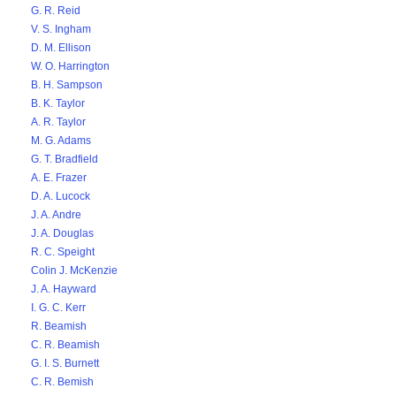
G. R. Reid
V. S. Ingham
D. M. Ellison
W. O. Harrington
B. H. Sampson
B. K. Taylor
A. R. Taylor
M. G. Adams
G. T. Bradfield
A. E. Frazer
D. A. Lucock
J. A. Andre
J. A. Douglas
R. C. Speight
Colin J. McKenzie
J. A. Hayward
I. G. C. Kerr
R. Beamish
C. R. Beamish
G. I. S. Burnett
C. R. Bemish