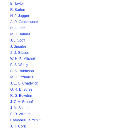
B. Taylor
R. Barton
H. J. Jagger
A. R. Calderwood
R. A. Firth
M. J. Dalmer
J. J. Scott
J. Smailes
S. J. Gibson
W. H. B. Mitchell
B. S. Whitty
B. S. Robinson
M. J. Fitzharris
J. E. G. Chadwick
G. R. D. Byres
R. G. Bowden
J. C. A. Greenfield
J. M. Scanlan
E. D. Wikaira
Campbell Laird Mit...
J. H. Corkill