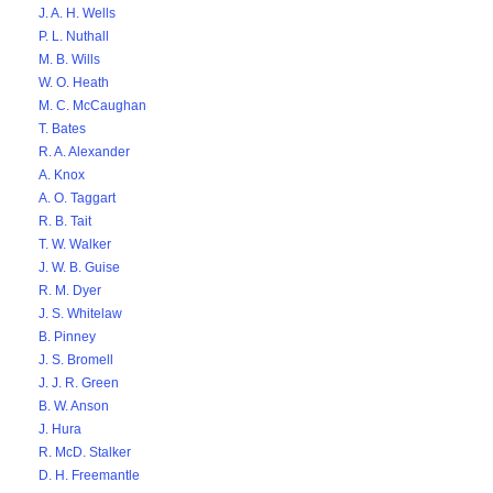
J. A. H. Wells
P. L. Nuthall
M. B. Wills
W. O. Heath
M. C. McCaughan
T. Bates
R. A. Alexander
A. Knox
A. O. Taggart
R. B. Tait
T. W. Walker
J. W. B. Guise
R. M. Dyer
J. S. Whitelaw
B. Pinney
J. S. Bromell
J. J. R. Green
B. W. Anson
J. Hura
R. McD. Stalker
D. H. Freemantle