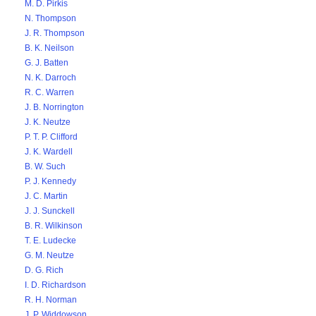
M. D. Pirkis
N. Thompson
J. R. Thompson
B. K. Neilson
G. J. Batten
N. K. Darroch
R. C. Warren
J. B. Norrington
J. K. Neutze
P. T. P. Clifford
J. K. Wardell
B. W. Such
P. J. Kennedy
J. C. Martin
J. J. Sunckell
B. R. Wilkinson
T. E. Ludecke
G. M. Neutze
D. G. Rich
I. D. Richardson
R. H. Norman
J. P. Widdowson