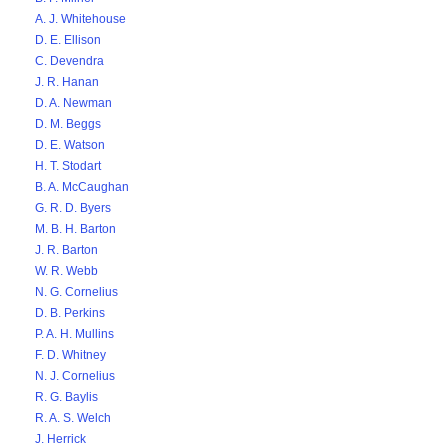
A. J. Whitehouse
D. E. Ellison
C. Devendra
J. R. Hanan
D. A. Newman
D. M. Beggs
D. E. Watson
H. T. Stodart
B. A. McCaughan
G. R. D. Byers
M. B. H. Barton
J. R. Barton
W. R. Webb
N. G. Cornelius
D. B. Perkins
P. A. H. Mullins
F. D. Whitney
N. J. Cornelius
R. G. Baylis
R. A. S. Welch
J. Herrick