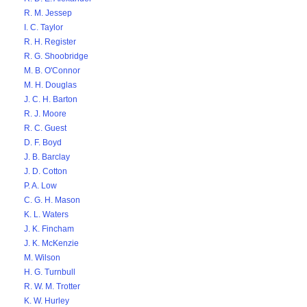
R. M. Jessep
I. C. Taylor
R. H. Register
R. G. Shoobridge
M. B. O'Connor
M. H. Douglas
J. C. H. Barton
R. J. Moore
R. C. Guest
D. F. Boyd
J. B. Barclay
J. D. Cotton
P. A. Low
C. G. H. Mason
K. L. Waters
J. K. Fincham
J. K. McKenzie
M. Wilson
H. G. Turnbull
R. W. M. Trotter
K. W. Hurley