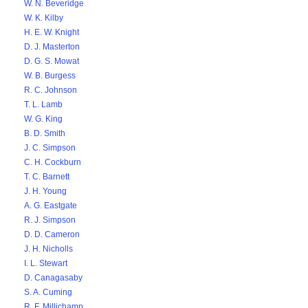
W. N. Beveridge
W. K. Kilby
H. E. W. Knight
D. J. Masterton
D. G. S. Mowat
W. B. Burgess
R. C. Johnson
T. L. Lamb
W. G. King
B. D. Smith
J. C. Simpson
C. H. Cockburn
T. C. Barnett
J. H. Young
A. G. Eastgate
R. J. Simpson
D. D. Cameron
J. H. Nicholls
I. L. Stewart
D. Canagasaby
S. A. Cuming
R. F. Millichamp