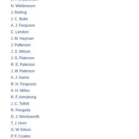
N. Widdowson
J. Relling
J. C. Butel
A. J. Ferguson
C. Lendon
J. M. Hayman
J. Patterson
J. S. Wilson
J. G. Paterson
R. E. Paterson
J. W. Paterson
A. J. Harris
R. H. Ferguson
A. H. Milles
R. F. Armstrong
J. C. Tothill
R. Pengelly
D. J. Wordsworth
T. J. Horn
G. W. Kitson
P. F. Coates