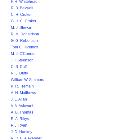
P. H. Whitehead
R. B. Bakwell
C. H. Croker
G. H. C. Croker
M. J. Stewart
R. M. Donaldson
G. G. Robertson
Tom C. Hickmott
M. J. O'Connor
T. I. Steenson
C. S. Duff
R. J. Duffy
William W. Simmers
K. R. Tremain
A. H. Matthews
J. L. Allan
V. A. Ashworth
A. B. Thomas
R. A. Rikys
P. J. Ryan
J. D. Hankey
R. D. E. Alexander