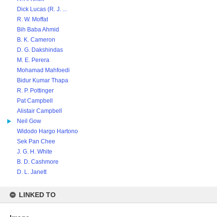
Dick Lucas (R. J. ...
R. W. Moffat
Bih Baba Ahmid
B. K. Cameron
D. G. Dakshindas
M. E. Perera
Mohamad Mahfoedi
Bidur Kumar Thapa
R. P. Pottinger
Pat Campbell
Alistair Campbell
Neil Gow
Widodo Hargo Hartono
Sek Pan Chee
J. G. H. White
B. D. Cashmore
D. L. Janett
LINKED TO