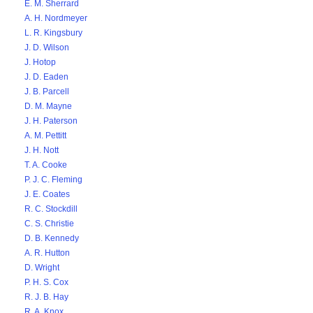
E. M. Sherrard
A. H. Nordmeyer
L. R. Kingsbury
J. D. Wilson
J. Hotop
J. D. Eaden
J. B. Parcell
D. M. Mayne
J. H. Paterson
A. M. Pettitt
J. H. Nott
T. A. Cooke
P. J. C. Fleming
J. E. Coates
R. C. Stockdill
C. S. Christie
D. B. Kennedy
A. R. Hutton
D. Wright
P. H. S. Cox
R. J. B. Hay
R. A. Knox