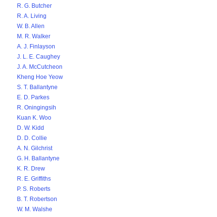
R. G. Butcher
R. A. Living
W. B. Allen
M. R. Walker
A. J. Finlayson
J. L. E. Caughey
J. A. McCutcheon
Kheng Hoe Yeow
S. T. Ballantyne
E. D. Parkes
R. Oningingsih
Kuan K. Woo
D. W. Kidd
D. D. Collie
A. N. Gilchrist
G. H. Ballantyne
K. R. Drew
R. E. Griffiths
P. S. Roberts
B. T. Robertson
W. M. Walshe