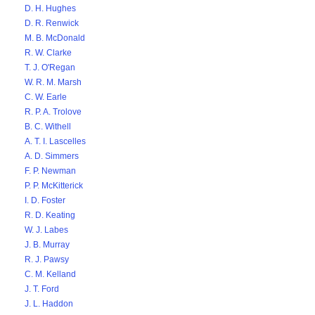
D. H. Hughes
D. R. Renwick
M. B. McDonald
R. W. Clarke
T. J. O'Regan
W. R. M. Marsh
C. W. Earle
R. P. A. Trolove
B. C. Withell
A. T. I. Lascelles
A. D. Simmers
F. P. Newman
P. P. McKitterick
I. D. Foster
R. D. Keating
W. J. Labes
J. B. Murray
R. J. Pawsy
C. M. Kelland
J. T. Ford
J. L. Haddon