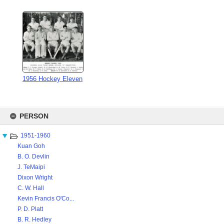
1956 Hockey Eleven
Skip
to
PERSON
content
1951-1960
Kuan Goh
B. O. Devlin
J. TeMaipi
Dixon Wright
C. W. Hall
Kevin Francis O'Co...
P. D. Platt
B. R. Hedley