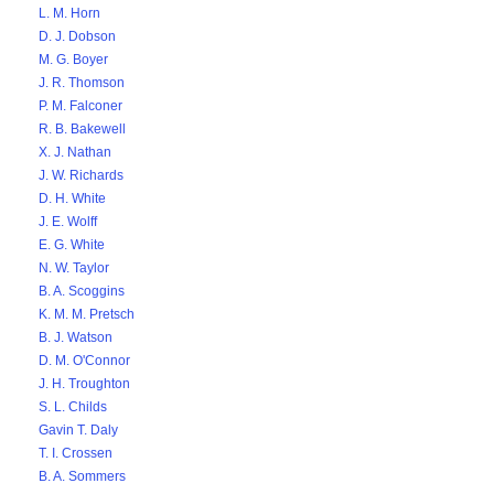
L. M. Horn
D. J. Dobson
M. G. Boyer
J. R. Thomson
P. M. Falconer
R. B. Bakewell
X. J. Nathan
J. W. Richards
D. H. White
J. E. Wolff
E. G. White
N. W. Taylor
B. A. Scoggins
K. M. M. Pretsch
B. J. Watson
D. M. O'Connor
J. H. Troughton
S. L. Childs
Gavin T. Daly
T. I. Crossen
B. A. Sommers