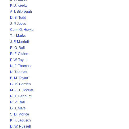
K. J. Keelty
A. I. Bilbrough
D. B. Todd
J. P. Joyce
Colin O. Howie
T. I. Marks
J. F. Marriott
R. G. Ball
R. F. Clulee
P. W. Taylor
N. F. Thomas
N. Thomas
B. M. Taylor
G. M. Garden
M. C. H. Mouat
P. H. Hepburn
R. P. Trail
G. T. Mars
S. D. Morice
K. T. Jagusch
D. W. Russell