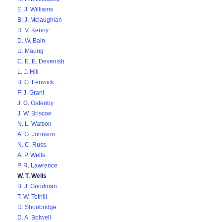
E. J. Williams
B. J. Mclaughlan
R. V. Kenny
D. W. Bain
U. Maung
C. E. E. Devenish
L. J. Hill
B. G. Fenwick
F. J. Grant
J. G. Gatenby
J. W. Briscoe
N. L. Watson
A. G. Johnson
N. C. Russ
A. P. Wells
P. R. Lawrence
W. T. Wells
B. J. Goodman
T. W. Tothill
D. Shoobridge
D. A. Bolwell