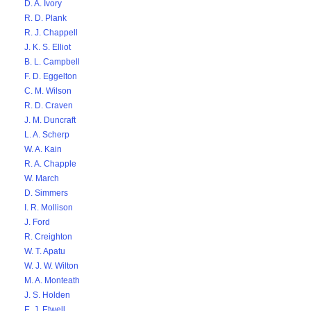
D. A. Ivory
R. D. Plank
R. J. Chappell
J. K. S. Elliot
B. L. Campbell
F. D. Eggelton
C. M. Wilson
R. D. Craven
J. M. Duncraft
L. A. Scherp
W. A. Kain
R. A. Chapple
W. March
D. Simmers
I. R. Mollison
J. Ford
R. Creighton
W. T. Apatu
W. J. W. Wilton
M. A. Monteath
J. S. Holden
E. J. Etwell