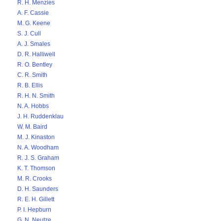
R. H. Menzies
A. F. Cassie
M. G. Keene
S. J. Cull
A. J. Smales
D. R. Halliwell
R. O. Bentley
C. R. Smith
R. B. Ellis
R. H. N. Smith
N. A. Hobbs
J. H. Ruddenklau
W. M. Baird
M. J. Kinaston
N. A. Woodham
R. J. S. Graham
K. T. Thomson
M. R. Crooks
D. H. Saunders
R. E. H. Gillett
P. I. Hepburn
G. N. Neutze