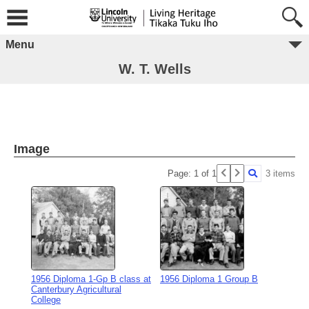
Menu
W. T. Wells
Image
Page: 1 of 1
3 items
1956 Diploma 1-Gp B class at
1956 Diploma 1 Group B
Canterbury Agricultural
College