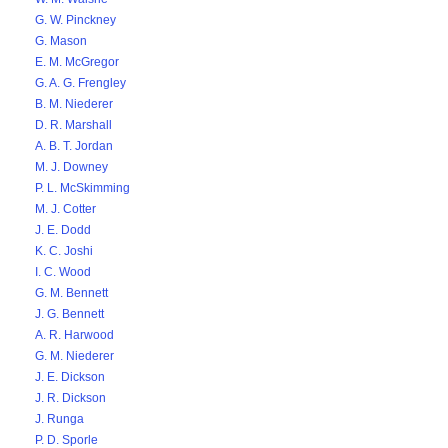
G. W. Pinckney
G. Mason
E. M. McGregor
G. A. G. Frengley
B. M. Niederer
D. R. Marshall
A. B. T. Jordan
M. J. Downey
P. L. McSkimming
M. J. Cotter
J. E. Dodd
K. C. Joshi
I. C. Wood
G. M. Bennett
J. G. Bennett
A. R. Harwood
G. M. Niederer
J. E. Dickson
J. R. Dickson
J. Runga
P. D. Sporle