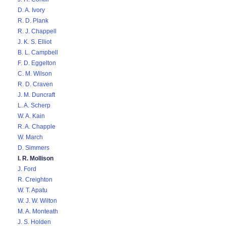
D. A. Ivory
R. D. Plank
R. J. Chappell
J. K. S. Elliot
B. L. Campbell
F. D. Eggelton
C. M. Wilson
R. D. Craven
J. M. Duncraft
L. A. Scherp
W. A. Kain
R. A. Chapple
W. March
D. Simmers
I. R. Mollison
J. Ford
R. Creighton
W. T. Apatu
W. J. W. Wilton
M. A. Monteath
J. S. Holden