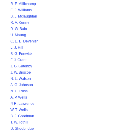
R. F. Millichamp
E. J. Williams
B. J. Mclaughlan
R. V. Kenny
D. W. Bain
U. Maung
C. E. E. Devenish
L. J. Hill
B. G. Fenwick
F. J. Grant
J. G. Gatenby
J. W. Briscoe
N. L. Watson
A. G. Johnson
N. C. Russ
A. P. Wells
P. R. Lawrence
W. T. Wells
B. J. Goodman
T. W. Tothill
D. Shoobridge