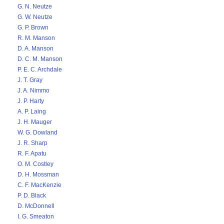
G. N. Neutze
G. W. Neutze
G. P. Brown
R. M. Manson
D. A. Manson
D. C. M. Manson
P. E. C. Archdale
J. T. Gray
J. A. Nimmo
J. P. Harty
A. P. Laing
J. H. Mauger
W. G. Dowland
J. R. Sharp
R. F. Apatu
O. M. Costley
D. H. Mossman
C. F. MacKenzie
P. D. Black
D. McDonnell
I. G. Smeaton