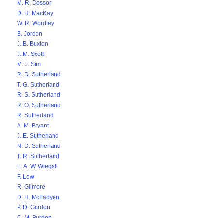
M. R. Dossor
D. H. MacKay
W. R. Wordley
B. Jordon
J. B. Buxton
J. M. Scott
M. J. Sim
R. D. Sutherland
T. G. Sutherland
R. S. Sutherland
R. O. Sutherland
R. Sutherland
A. M. Bryant
J. E. Sutherland
N. D. Sutherland
T. R. Sutherland
E. A. W. Wiegall
F. Low
R. Gilmore
D. H. McFadyen
P. D. Gordon
C. M. Burdon