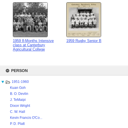
1959 8-Months Intensive
1959 Rugby Senior B
class at Canterbury
Agricultural College
Skip
to
PERSON
content
1951-1960
Kuan Goh
B. O. Devlin
J. TeMaipi
Dixon Wright
C. W. Hall
Kevin Francis O'Co...
P. D. Platt