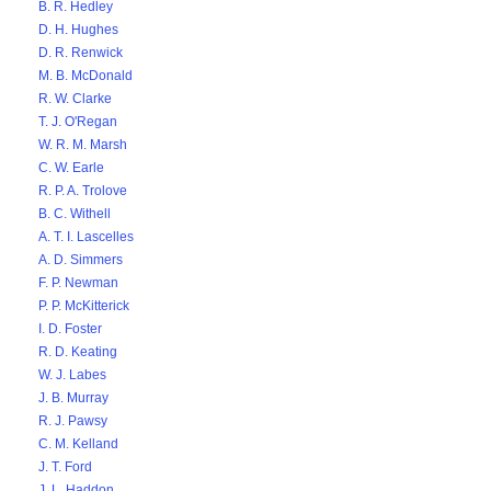
B. R. Hedley
D. H. Hughes
D. R. Renwick
M. B. McDonald
R. W. Clarke
T. J. O'Regan
W. R. M. Marsh
C. W. Earle
R. P. A. Trolove
B. C. Withell
A. T. I. Lascelles
A. D. Simmers
F. P. Newman
P. P. McKitterick
I. D. Foster
R. D. Keating
W. J. Labes
J. B. Murray
R. J. Pawsy
C. M. Kelland
J. T. Ford
J. L. Haddon