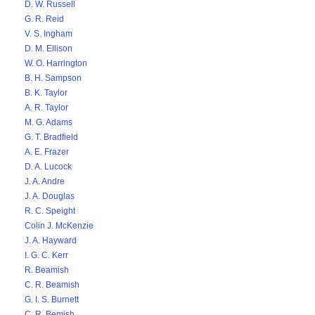
D. W. Russell
G. R. Reid
V. S. Ingham
D. M. Ellison
W. O. Harrington
B. H. Sampson
B. K. Taylor
A. R. Taylor
M. G. Adams
G. T. Bradfield
A. E. Frazer
D. A. Lucock
J. A. Andre
J. A. Douglas
R. C. Speight
Colin J. McKenzie
J. A. Hayward
I. G. C. Kerr
R. Beamish
C. R. Beamish
G. I. S. Burnett
C. R. Bemish