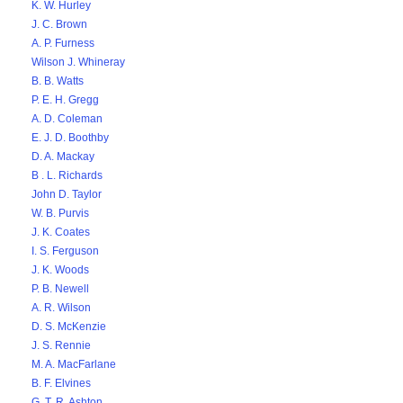
K. W. Hurley
J. C. Brown
A. P. Furness
Wilson J. Whineray
B. B. Watts
P. E. H. Gregg
A. D. Coleman
E. J. D. Boothby
D. A. Mackay
B . L. Richards
John D. Taylor
W. B. Purvis
J. K. Coates
I. S. Ferguson
J. K. Woods
P. B. Newell
A. R. Wilson
D. S. McKenzie
J. S. Rennie
M. A. MacFarlane
B. F. Elvines
G. T. R. Ashton