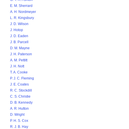
E. M. Sherrard
A. H. Nordmeyer
L. R. Kingsbury
J. D. Wilson
J. Hotop
J. D. Eaden
J. B. Parcell
D. M. Mayne
J. H. Paterson
A. M. Pettitt
J. H. Nott
T. A. Cooke
P. J. C. Fleming
J. E. Coates
R. C. Stockdill
C. S. Christie
D. B. Kennedy
A. R. Hutton
D. Wright
P. H. S. Cox
R. J. B. Hay