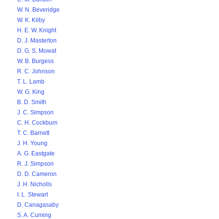
W. N. Beveridge
W. K. Kilby
H. E. W. Knight
D. J. Masterton
D. G. S. Mowat
W. B. Burgess
R. C. Johnson
T. L. Lamb
W. G. King
B. D. Smith
J. C. Simpson
C. H. Cockburn
T. C. Barnett
J. H. Young
A. G. Eastgate
R. J. Simpson
D. D. Cameron
J. H. Nicholls
I. L. Stewart
D. Canagasaby
S. A. Cuming