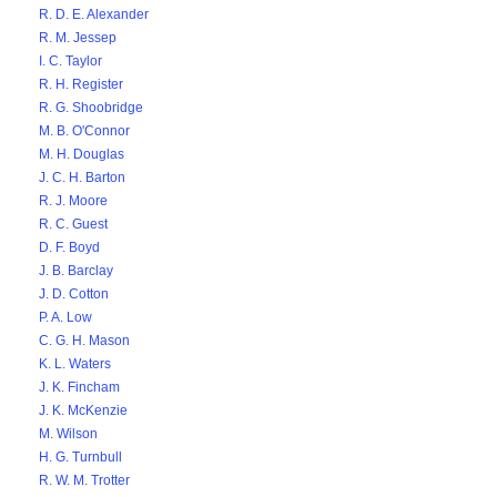
R. D. E. Alexander
R. M. Jessep
I. C. Taylor
R. H. Register
R. G. Shoobridge
M. B. O'Connor
M. H. Douglas
J. C. H. Barton
R. J. Moore
R. C. Guest
D. F. Boyd
J. B. Barclay
J. D. Cotton
P. A. Low
C. G. H. Mason
K. L. Waters
J. K. Fincham
J. K. McKenzie
M. Wilson
H. G. Turnbull
R. W. M. Trotter