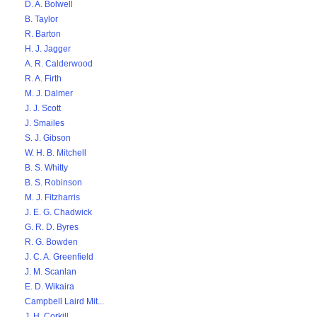
D. A. Bolwell
B. Taylor
R. Barton
H. J. Jagger
A. R. Calderwood
R. A. Firth
M. J. Dalmer
J. J. Scott
J. Smailes
S. J. Gibson
W. H. B. Mitchell
B. S. Whitty
B. S. Robinson
M. J. Fitzharris
J. E. G. Chadwick
G. R. D. Byres
R. G. Bowden
J. C. A. Greenfield
J. M. Scanlan
E. D. Wikaira
Campbell Laird Mit...
J. H. Corkill