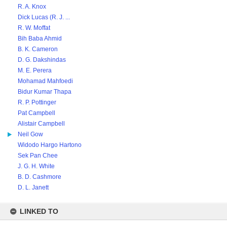
R. A. Knox
Dick Lucas (R. J. ...
R. W. Moffat
Bih Baba Ahmid
B. K. Cameron
D. G. Dakshindas
M. E. Perera
Mohamad Mahfoedi
Bidur Kumar Thapa
R. P. Pottinger
Pat Campbell
Alistair Campbell
Neil Gow
Widodo Hargo Hartono
Sek Pan Chee
J. G. H. White
B. D. Cashmore
D. L. Janett
LINKED TO