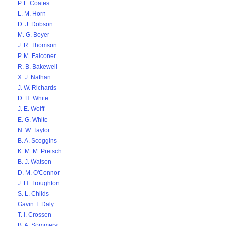
P. F. Coates
L. M. Horn
D. J. Dobson
M. G. Boyer
J. R. Thomson
P. M. Falconer
R. B. Bakewell
X. J. Nathan
J. W. Richards
D. H. White
J. E. Wolff
E. G. White
N. W. Taylor
B. A. Scoggins
K. M. M. Pretsch
B. J. Watson
D. M. O'Connor
J. H. Troughton
S. L. Childs
Gavin T. Daly
T. I. Crossen
B. A. Sommers