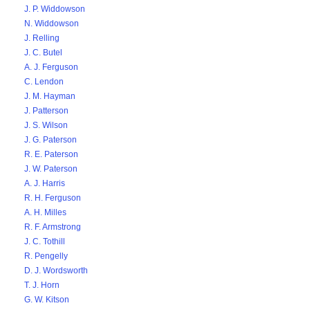
J. P. Widdowson
N. Widdowson
J. Relling
J. C. Butel
A. J. Ferguson
C. Lendon
J. M. Hayman
J. Patterson
J. S. Wilson
J. G. Paterson
R. E. Paterson
J. W. Paterson
A. J. Harris
R. H. Ferguson
A. H. Milles
R. F. Armstrong
J. C. Tothill
R. Pengelly
D. J. Wordsworth
T. J. Horn
G. W. Kitson