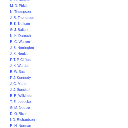
M. D. Pirkis
N. Thompson
J. R. Thompson
B. K. Neilson
G. J. Batten
N. K. Darroch
R. C. Warren
J. B. Norrington
J. K. Neutze
P. T. P. Clifford
J. K. Wardell
B. W. Such
P. J. Kennedy
J. C. Martin
J. J. Sunckell
B. R. Wilkinson
T. E. Ludecke
G. M. Neutze
D. G. Rich
I. D. Richardson
R. H. Norman