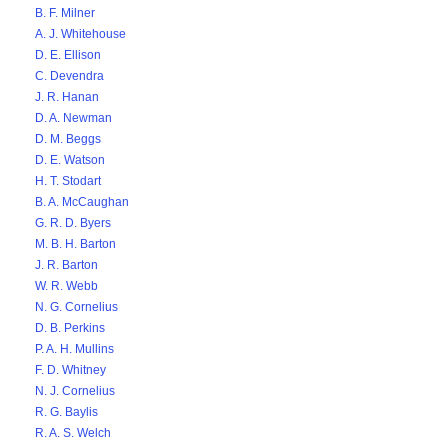
B. F. Milner
A. J. Whitehouse
D. E. Ellison
C. Devendra
J. R. Hanan
D. A. Newman
D. M. Beggs
D. E. Watson
H. T. Stodart
B. A. McCaughan
G. R. D. Byers
M. B. H. Barton
J. R. Barton
W. R. Webb
N. G. Cornelius
D. B. Perkins
P. A. H. Mullins
F. D. Whitney
N. J. Cornelius
R. G. Baylis
R. A. S. Welch