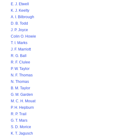
E. J. Etwell
K. J. Keelty
A. I. Bilbrough
D. B. Todd
J. P. Joyce
Colin O. Howie
T. I. Marks
J. F. Marriott
R. G. Ball
R. F. Clulee
P. W. Taylor
N. F. Thomas
N. Thomas
B. M. Taylor
G. M. Garden
M. C. H. Mouat
P. H. Hepburn
R. P. Trail
G. T. Mars
S. D. Morice
K. T. Jagusch