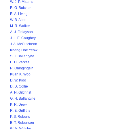
W. J. P. Mirams
R. G. Butcher
R. A. Living
W. B. Allen
M. R. Walker
A. J. Finlayson
J. L. E. Caughey
J. A. McCutcheon
Kheng Hoe Yeow
S. T. Ballantyne
E. D. Parkes
R. Oningingsih
Kuan K. Woo
D. W. Kidd
D. D. Collie
A. N. Gilchrist
G. H. Ballantyne
K. R. Drew
R. E. Griffiths
P. S. Roberts
B. T. Robertson
W. M. Walshe