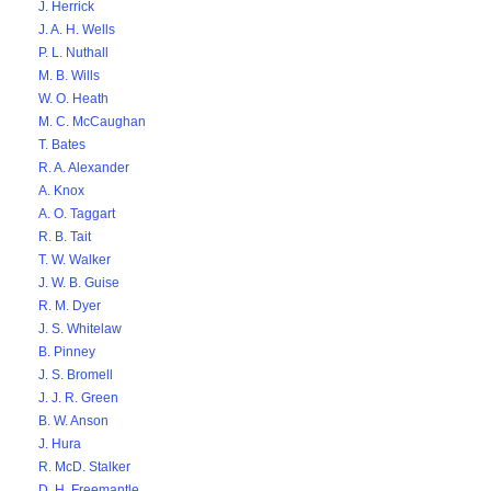
J. Herrick
J. A. H. Wells
P. L. Nuthall
M. B. Wills
W. O. Heath
M. C. McCaughan
T. Bates
R. A. Alexander
A. Knox
A. O. Taggart
R. B. Tait
T. W. Walker
J. W. B. Guise
R. M. Dyer
J. S. Whitelaw
B. Pinney
J. S. Bromell
J. J. R. Green
B. W. Anson
J. Hura
R. McD. Stalker
D. H. Freemantle