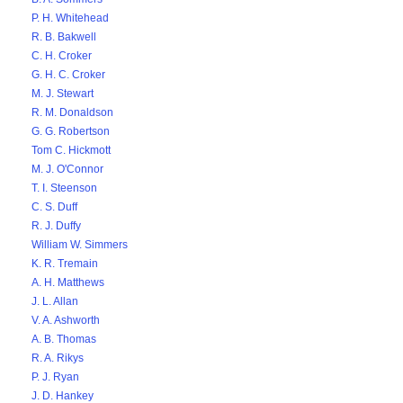
P. H. Whitehead
R. B. Bakwell
C. H. Croker
G. H. C. Croker
M. J. Stewart
R. M. Donaldson
G. G. Robertson
Tom C. Hickmott
M. J. O'Connor
T. I. Steenson
C. S. Duff
R. J. Duffy
William W. Simmers
K. R. Tremain
A. H. Matthews
J. L. Allan
V. A. Ashworth
A. B. Thomas
R. A. Rikys
P. J. Ryan
J. D. Hankey