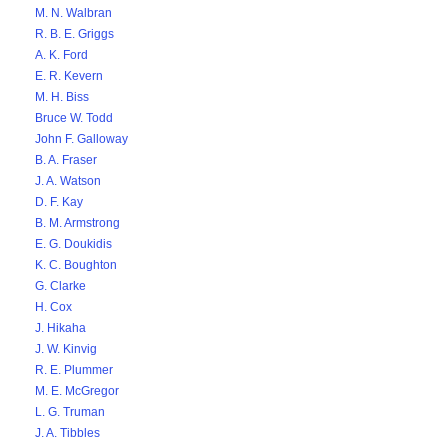
M. N. Walbran
R. B. E. Griggs
A. K. Ford
E. R. Kevern
M. H. Biss
Bruce W. Todd
John F. Galloway
B. A. Fraser
J. A. Watson
D. F. Kay
B. M. Armstrong
E. G. Doukidis
K. C. Boughton
G. Clarke
H. Cox
J. Hikaha
J. W. Kinvig
R. E. Plummer
M. E. McGregor
L. G. Truman
J. A. Tibbles