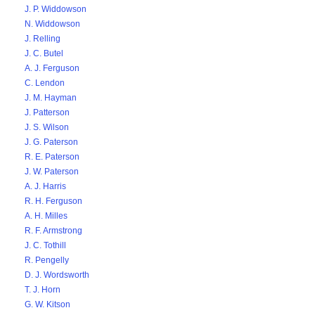
J. P. Widdowson
N. Widdowson
J. Relling
J. C. Butel
A. J. Ferguson
C. Lendon
J. M. Hayman
J. Patterson
J. S. Wilson
J. G. Paterson
R. E. Paterson
J. W. Paterson
A. J. Harris
R. H. Ferguson
A. H. Milles
R. F. Armstrong
J. C. Tothill
R. Pengelly
D. J. Wordsworth
T. J. Horn
G. W. Kitson