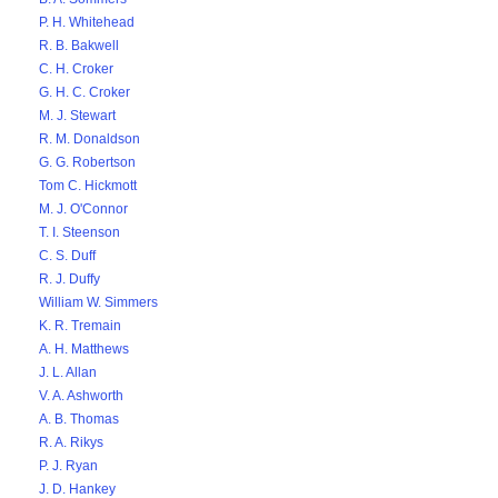
P. H. Whitehead
R. B. Bakwell
C. H. Croker
G. H. C. Croker
M. J. Stewart
R. M. Donaldson
G. G. Robertson
Tom C. Hickmott
M. J. O'Connor
T. I. Steenson
C. S. Duff
R. J. Duffy
William W. Simmers
K. R. Tremain
A. H. Matthews
J. L. Allan
V. A. Ashworth
A. B. Thomas
R. A. Rikys
P. J. Ryan
J. D. Hankey