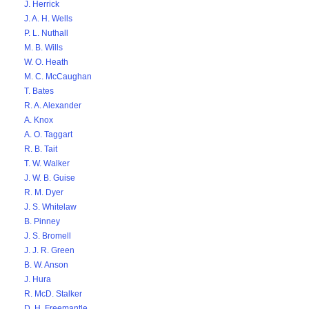
J. Herrick
J. A. H. Wells
P. L. Nuthall
M. B. Wills
W. O. Heath
M. C. McCaughan
T. Bates
R. A. Alexander
A. Knox
A. O. Taggart
R. B. Tait
T. W. Walker
J. W. B. Guise
R. M. Dyer
J. S. Whitelaw
B. Pinney
J. S. Bromell
J. J. R. Green
B. W. Anson
J. Hura
R. McD. Stalker
D. H. Freemantle