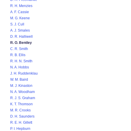
R. H. Menzies
A. F. Cassie
M. G. Keene
S. J. Cull
A. J. Smales
D. R. Halliwell
R. O. Bentley
C. R. Smith
R. B. Ellis
R. H. N. Smith
N. A. Hobbs
J. H. Ruddenklau
W. M. Baird
M. J. Kinaston
N. A. Woodham
R. J. S. Graham
K. T. Thomson
M. R. Crooks
D. H. Saunders
R. E. H. Gillett
P. I. Hepburn