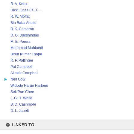
R. A. Knox
Dick Lucas (R. J. ...
R. W. Moffat
Bih Baba Ahmid
B. K. Cameron
D. G. Dakshindas
M. E. Perera
Mohamad Mahfoedi
Bidur Kumar Thapa
R. P. Pottinger
Pat Campbell
Alistair Campbell
Neil Gow
Widodo Hargo Hartono
Sek Pan Chee
J. G. H. White
B. D. Cashmore
D. L. Janett
LINKED TO