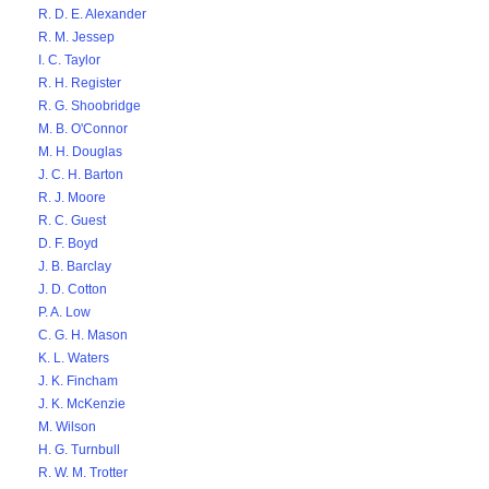
R. D. E. Alexander
R. M. Jessep
I. C. Taylor
R. H. Register
R. G. Shoobridge
M. B. O'Connor
M. H. Douglas
J. C. H. Barton
R. J. Moore
R. C. Guest
D. F. Boyd
J. B. Barclay
J. D. Cotton
P. A. Low
C. G. H. Mason
K. L. Waters
J. K. Fincham
J. K. McKenzie
M. Wilson
H. G. Turnbull
R. W. M. Trotter