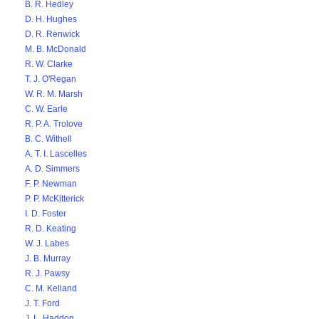
B. R. Hedley
D. H. Hughes
D. R. Renwick
M. B. McDonald
R. W. Clarke
T. J. O'Regan
W. R. M. Marsh
C. W. Earle
R. P. A. Trolove
B. C. Withell
A. T. I. Lascelles
A. D. Simmers
F. P. Newman
P. P. McKitterick
I. D. Foster
R. D. Keating
W. J. Labes
J. B. Murray
R. J. Pawsy
C. M. Kelland
J. T. Ford
J. L. Haddon