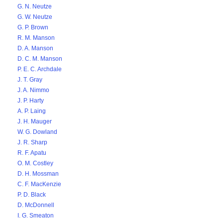
G. N. Neutze
G. W. Neutze
G. P. Brown
R. M. Manson
D. A. Manson
D. C. M. Manson
P. E. C. Archdale
J. T. Gray
J. A. Nimmo
J. P. Harty
A. P. Laing
J. H. Mauger
W. G. Dowland
J. R. Sharp
R. F. Apatu
O. M. Costley
D. H. Mossman
C. F. MacKenzie
P. D. Black
D. McDonnell
I. G. Smeaton