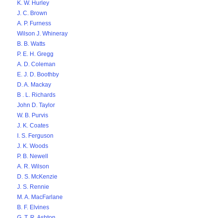
K. W. Hurley
J. C. Brown
A. P. Furness
Wilson J. Whineray
B. B. Watts
P. E. H. Gregg
A. D. Coleman
E. J. D. Boothby
D. A. Mackay
B . L. Richards
John D. Taylor
W. B. Purvis
J. K. Coates
I. S. Ferguson
J. K. Woods
P. B. Newell
A. R. Wilson
D. S. McKenzie
J. S. Rennie
M. A. MacFarlane
B. F. Elvines
G. T. R. Ashton