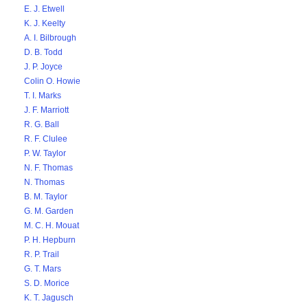
E. J. Etwell
K. J. Keelty
A. I. Bilbrough
D. B. Todd
J. P. Joyce
Colin O. Howie
T. I. Marks
J. F. Marriott
R. G. Ball
R. F. Clulee
P. W. Taylor
N. F. Thomas
N. Thomas
B. M. Taylor
G. M. Garden
M. C. H. Mouat
P. H. Hepburn
R. P. Trail
G. T. Mars
S. D. Morice
K. T. Jagusch