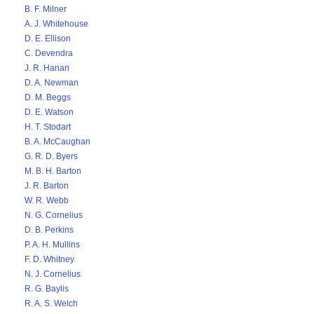
B. F. Milner
A. J. Whitehouse
D. E. Ellison
C. Devendra
J. R. Hanan
D. A. Newman
D. M. Beggs
D. E. Watson
H. T. Stodart
B. A. McCaughan
G. R. D. Byers
M. B. H. Barton
J. R. Barton
W. R. Webb
N. G. Cornelius
D. B. Perkins
P. A. H. Mullins
F. D. Whitney
N. J. Cornelius
R. G. Baylis
R. A. S. Welch