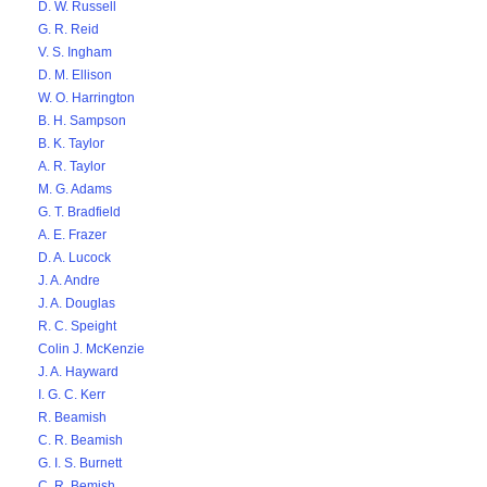
D. W. Russell
G. R. Reid
V. S. Ingham
D. M. Ellison
W. O. Harrington
B. H. Sampson
B. K. Taylor
A. R. Taylor
M. G. Adams
G. T. Bradfield
A. E. Frazer
D. A. Lucock
J. A. Andre
J. A. Douglas
R. C. Speight
Colin J. McKenzie
J. A. Hayward
I. G. C. Kerr
R. Beamish
C. R. Beamish
G. I. S. Burnett
C. R. Bemish