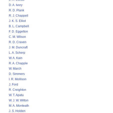
D. A. Ivory
R. D. Plank
R. J. Chappell
J. K. S. Elliot
B. L. Campbell
F. D. Eggelton
C. M. Wilson
R. D. Craven
J. M. Duncraft
L. A. Scherp
W. A. Kain
R. A. Chapple
W. March
D. Simmers
I. R. Mollison
J. Ford
R. Creighton
W. T. Apatu
W. J. W. Wilton
M. A. Monteath
J. S. Holden