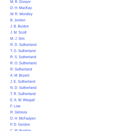
M. R. Dossor
D. H. MacKay
W. R. Wordley
B. Jordon
J. B. Buxton
J. M. Scott
M. J. Sim
R. D. Sutherland
T. G. Sutherland
R. S. Sutherland
R. O. Sutherland
R. Sutherland
A. M. Bryant
J. E. Sutherland
N. D. Sutherland
T. R. Sutherland
E. A. W. Wiegall
F. Low
R. Gilmore
D. H. McFadyen
P. D. Gordon
C. M. Burdon