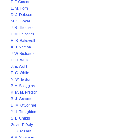
P. F. Coates
L. M. Horn
D. J. Dobson
M. G. Boyer
J. R. Thomson
P. M. Falconer
R. B. Bakewell
X. J. Nathan
J. W. Richards
D. H. White
J. E. Wolff
E. G. White
N. W. Taylor
B. A. Scoggins
K. M. M. Pretsch
B. J. Watson
D. M. O'Connor
J. H. Troughton
S. L. Childs
Gavin T. Daly
T. I. Crossen
B. A. Sommers