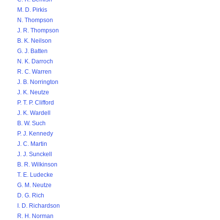
M. D. Pirkis
N. Thompson
J. R. Thompson
B. K. Neilson
G. J. Batten
N. K. Darroch
R. C. Warren
J. B. Norrington
J. K. Neutze
P. T. P. Clifford
J. K. Wardell
B. W. Such
P. J. Kennedy
J. C. Martin
J. J. Sunckell
B. R. Wilkinson
T. E. Ludecke
G. M. Neutze
D. G. Rich
I. D. Richardson
R. H. Norman