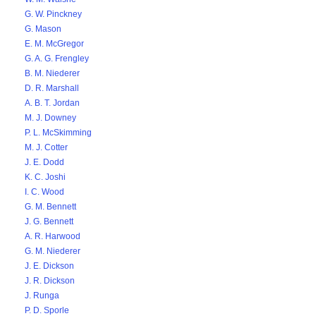
G. W. Pinckney
G. Mason
E. M. McGregor
G. A. G. Frengley
B. M. Niederer
D. R. Marshall
A. B. T. Jordan
M. J. Downey
P. L. McSkimming
M. J. Cotter
J. E. Dodd
K. C. Joshi
I. C. Wood
G. M. Bennett
J. G. Bennett
A. R. Harwood
G. M. Niederer
J. E. Dickson
J. R. Dickson
J. Runga
P. D. Sporle