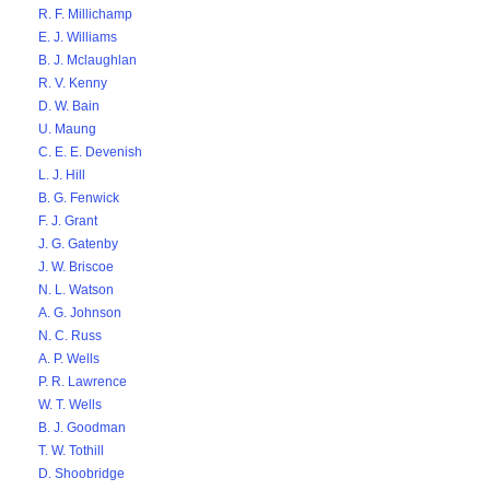
R. F. Millichamp
E. J. Williams
B. J. Mclaughlan
R. V. Kenny
D. W. Bain
U. Maung
C. E. E. Devenish
L. J. Hill
B. G. Fenwick
F. J. Grant
J. G. Gatenby
J. W. Briscoe
N. L. Watson
A. G. Johnson
N. C. Russ
A. P. Wells
P. R. Lawrence
W. T. Wells
B. J. Goodman
T. W. Tothill
D. Shoobridge