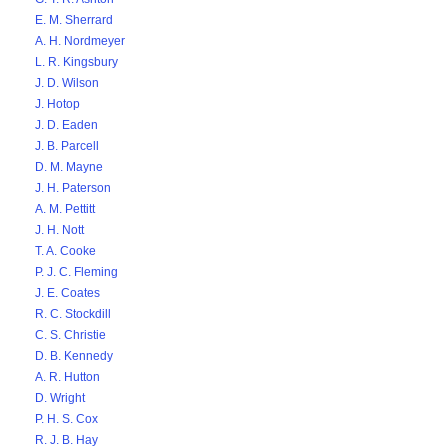
E. M. Sherrard
A. H. Nordmeyer
L. R. Kingsbury
J. D. Wilson
J. Hotop
J. D. Eaden
J. B. Parcell
D. M. Mayne
J. H. Paterson
A. M. Pettitt
J. H. Nott
T. A. Cooke
P. J. C. Fleming
J. E. Coates
R. C. Stockdill
C. S. Christie
D. B. Kennedy
A. R. Hutton
D. Wright
P. H. S. Cox
R. J. B. Hay