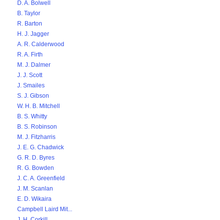
D. A. Bolwell
B. Taylor
R. Barton
H. J. Jagger
A. R. Calderwood
R. A. Firth
M. J. Dalmer
J. J. Scott
J. Smailes
S. J. Gibson
W. H. B. Mitchell
B. S. Whitty
B. S. Robinson
M. J. Fitzharris
J. E. G. Chadwick
G. R. D. Byres
R. G. Bowden
J. C. A. Greenfield
J. M. Scanlan
E. D. Wikaira
Campbell Laird Mit...
J. H. Corkill