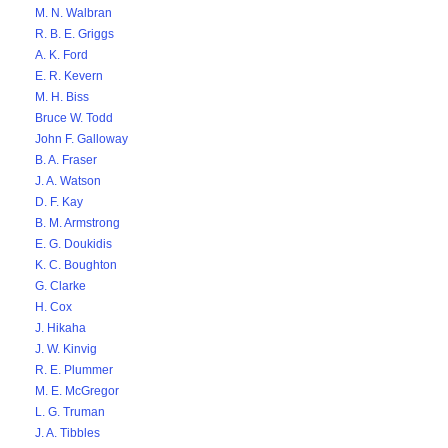
M. N. Walbran
R. B. E. Griggs
A. K. Ford
E. R. Kevern
M. H. Biss
Bruce W. Todd
John F. Galloway
B. A. Fraser
J. A. Watson
D. F. Kay
B. M. Armstrong
E. G. Doukidis
K. C. Boughton
G. Clarke
H. Cox
J. Hikaha
J. W. Kinvig
R. E. Plummer
M. E. McGregor
L. G. Truman
J. A. Tibbles