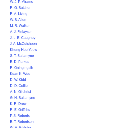
W. J. P. Mirams
R. G. Butcher
R. A. Living
W. B. Allen
M. R. Walker
A. J. Finlayson
J. L. E. Caughey
J. A. McCutcheon
Kheng Hoe Yeow
S. T. Ballantyne
E. D. Parkes
R. Oningingsih
Kuan K. Woo
D. W. Kidd
D. D. Collie
A. N. Gilchrist
G. H. Ballantyne
K. R. Drew
R. E. Griffiths
P. S. Roberts
B. T. Robertson
W. M. Walshe