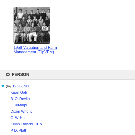
1958 Valuation and Farm
Management (DipVFM)
Skip
to
PERSON
content
1951-1960
Kuan Goh
B. O. Devlin
J. TeMaipi
Dixon Wright
C. W. Hall
Kevin Francis O'Co...
P. D. Platt