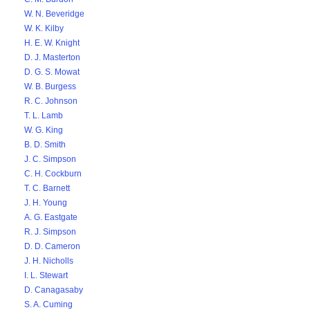
W. N. Beveridge
W. K. Kilby
H. E. W. Knight
D. J. Masterton
D. G. S. Mowat
W. B. Burgess
R. C. Johnson
T. L. Lamb
W. G. King
B. D. Smith
J. C. Simpson
C. H. Cockburn
T. C. Barnett
J. H. Young
A. G. Eastgate
R. J. Simpson
D. D. Cameron
J. H. Nicholls
I. L. Stewart
D. Canagasaby
S. A. Cuming