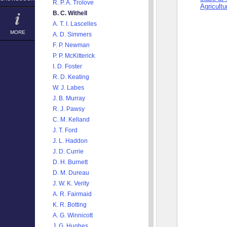
R. P. A. Trolove
Agricultu
B. C. Withell
A. T. I. Lascelles
MORE
A. D. Simmers
F. P. Newman
P. P. McKitterick
I. D. Foster
R. D. Keating
W. J. Labes
J. B. Murray
R. J. Pawsy
C. M. Kelland
J. T. Ford
J. L. Haddon
J. D. Currie
D. H. Burnett
D. M. Dureau
J. W. K. Verity
A. R. Fairmaid
K. R. Botting
A. G. Winnicott
J. G. Hughes