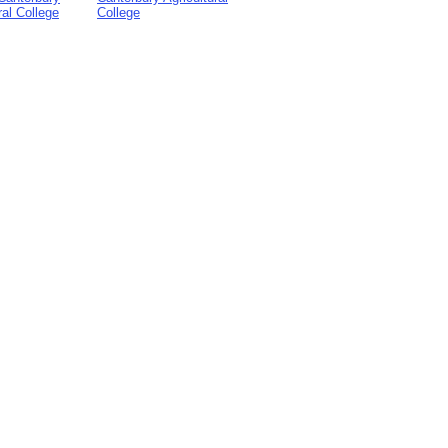
ral College
College