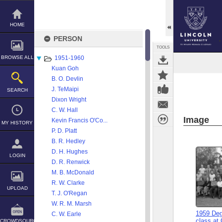
Skip
to
content
HOME
PERSON
TOOLS
BROWSE ALL
1951-1960
Kuan Goh
B. O. Devlin
J. TeMaipi
SEARCH
Dixon Wright
C. W. Hall
Image
Kevin Francis O'Co...
MY HISTORY
P. D. Platt
B. R. Hedley
D. H. Hughes
LOGIN
D. R. Renwick
M. B. McDonald
R. W. Clarke
UPLOAD
T. J. O'Regan
W. R. M. Marsh
1959 Deg
C. W. Earle
class at
CROWDSOURCE