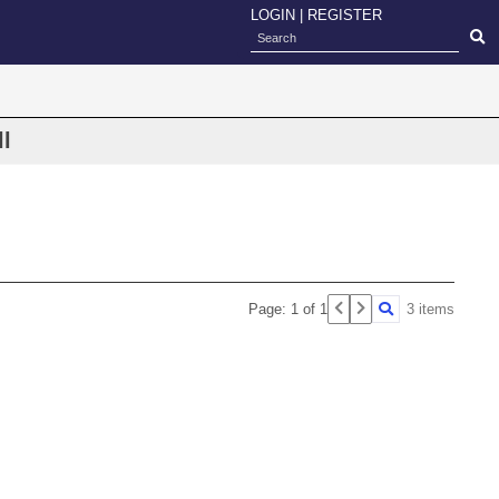
LOGIN
|
REGISTER
ll
Page: 1 of 1
3 items