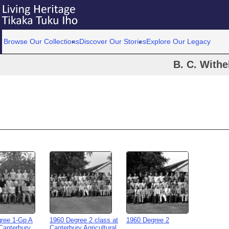
Browse Our Collections
Discover Our Stories
Explore Our Legacy
B. C. Withe
ree 1-Gp A
1960 Degree 2 class at
1960 Degree 2
 Canterbury
Canterbury Agricultural