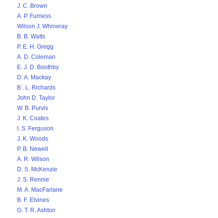
J. C. Brown
A. P. Furness
Wilson J. Whineray
B. B. Watts
P. E. H. Gregg
A. D. Coleman
E. J. D. Boothby
D. A. Mackay
B . L. Richards
John D. Taylor
W. B. Purvis
J. K. Coates
I. S. Ferguson
J. K. Woods
P. B. Newell
A. R. Wilson
D. S. McKenzie
J. S. Rennie
M. A. MacFarlane
B. F. Elvines
G. T. R. Ashton