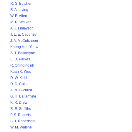
R. G. Butcher
R. A. Living
W. B. Allen
M. R. Walker
A. J. Finlayson
J. L. E. Caughey
J. A. McCutcheon
Kheng Hoe Yeow
S. T. Ballantyne
E. D. Parkes
R. Oningingsih
Kuan K. Woo
D. W. Kidd
D. D. Collie
A. N. Gilchrist
G. H. Ballantyne
K. R. Drew
R. E. Griffiths
P. S. Roberts
B. T. Robertson
W. M. Walshe