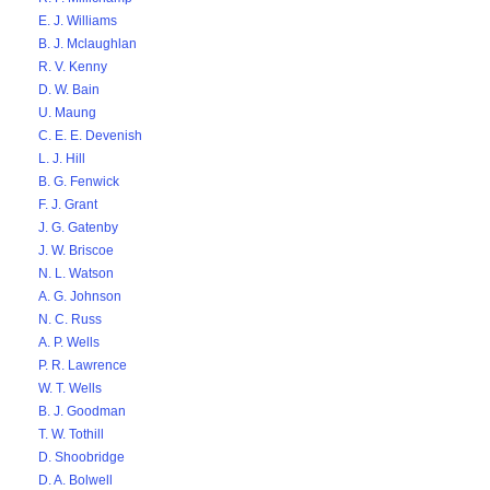
E. J. Williams
B. J. Mclaughlan
R. V. Kenny
D. W. Bain
U. Maung
C. E. E. Devenish
L. J. Hill
B. G. Fenwick
F. J. Grant
J. G. Gatenby
J. W. Briscoe
N. L. Watson
A. G. Johnson
N. C. Russ
A. P. Wells
P. R. Lawrence
W. T. Wells
B. J. Goodman
T. W. Tothill
D. Shoobridge
D. A. Bolwell