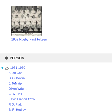
1959 Rugby First Fifteen
Skip
to
PERSON
content
1951-1960
Kuan Goh
B. O. Devlin
J. TeMaipi
Dixon Wright
C. W. Hall
Kevin Francis O'Co...
P. D. Platt
B. R. Hedley