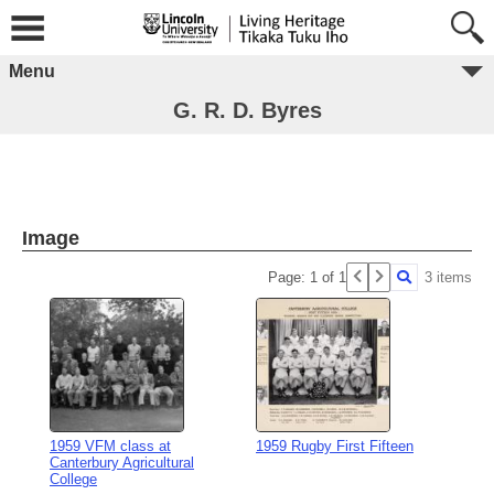
Menu
G. R. D. Byres
Image
Page: 1 of 1
3 items
1959 VFM class at
1959 Rugby First Fifteen
Canterbury Agricultural
College