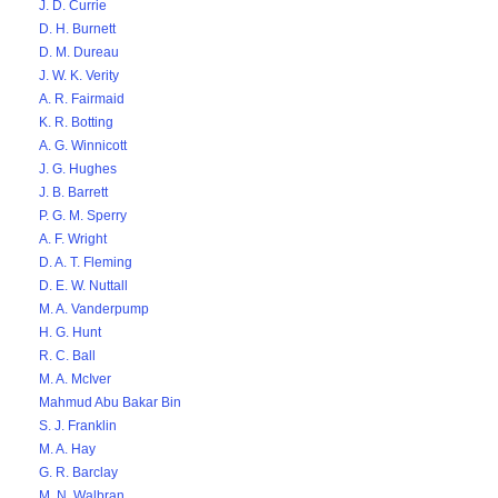
J. D. Currie
D. H. Burnett
D. M. Dureau
J. W. K. Verity
A. R. Fairmaid
K. R. Botting
A. G. Winnicott
J. G. Hughes
J. B. Barrett
P. G. M. Sperry
A. F. Wright
D. A. T. Fleming
D. E. W. Nuttall
M. A. Vanderpump
H. G. Hunt
R. C. Ball
M. A. McIver
Mahmud Abu Bakar Bin
S. J. Franklin
M. A. Hay
G. R. Barclay
M. N. Walbran