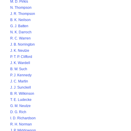
M. D. Pirkis
N. Thompson
J. R. Thompson
B. K. Neilson
G. J. Batten
N. K. Darroch
R. C. Warren
J. B. Norrington
J. K. Neutze
P. T. P. Clifford
J. K. Wardell
B. W. Such
P. J. Kennedy
J. C. Martin
J. J. Sunckell
B. R. Wilkinson
T. E. Ludecke
G. M. Neutze
D. G. Rich
I. D. Richardson
R. H. Norman
J. P. Widdowson