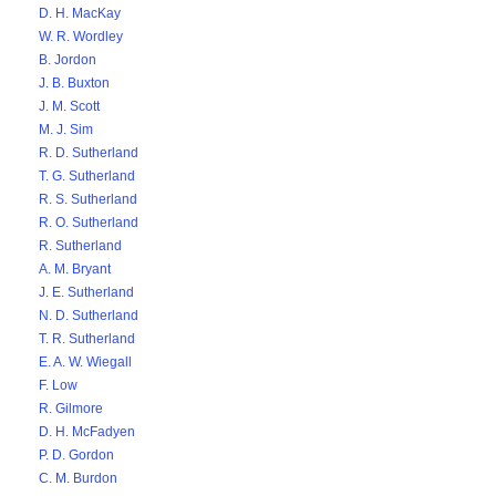
D. H. MacKay
W. R. Wordley
B. Jordon
J. B. Buxton
J. M. Scott
M. J. Sim
R. D. Sutherland
T. G. Sutherland
R. S. Sutherland
R. O. Sutherland
R. Sutherland
A. M. Bryant
J. E. Sutherland
N. D. Sutherland
T. R. Sutherland
E. A. W. Wiegall
F. Low
R. Gilmore
D. H. McFadyen
P. D. Gordon
C. M. Burdon