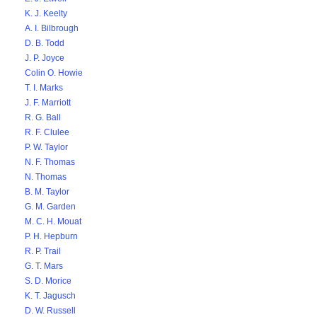
K. J. Keelty
A. I. Bilbrough
D. B. Todd
J. P. Joyce
Colin O. Howie
T. I. Marks
J. F. Marriott
R. G. Ball
R. F. Clulee
P. W. Taylor
N. F. Thomas
N. Thomas
B. M. Taylor
G. M. Garden
M. C. H. Mouat
P. H. Hepburn
R. P. Trail
G. T. Mars
S. D. Morice
K. T. Jagusch
D. W. Russell