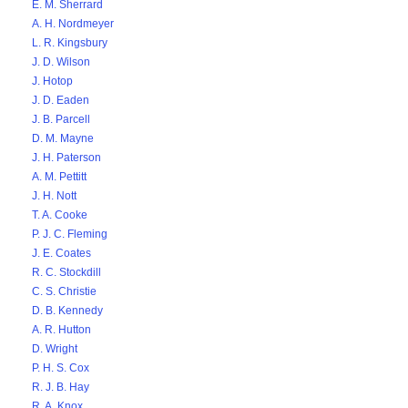
E. M. Sherrard
A. H. Nordmeyer
L. R. Kingsbury
J. D. Wilson
J. Hotop
J. D. Eaden
J. B. Parcell
D. M. Mayne
J. H. Paterson
A. M. Pettitt
J. H. Nott
T. A. Cooke
P. J. C. Fleming
J. E. Coates
R. C. Stockdill
C. S. Christie
D. B. Kennedy
A. R. Hutton
D. Wright
P. H. S. Cox
R. J. B. Hay
R. A. Knox