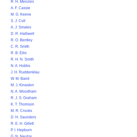
R. H. Menzies
A. F. Cassie
M. G. Keene
S. J. Cull
A. J. Smales
D. R. Halliwell
R. O. Bentley
C. R. Smith
R. B. Ellis
R. H. N. Smith
N. A. Hobbs
J. H. Ruddenklau
W. M. Baird
M. J. Kinaston
N. A. Woodham
R. J. S. Graham
K. T. Thomson
M. R. Crooks
D. H. Saunders
R. E. H. Gillett
P. I. Hepburn
G. N. Neutze