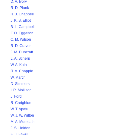
D. A. Ivory
R. D. Plank
R. J. Chappell
J. K. S. Elliot
B. L. Campbell
F. D. Eggelton
C. M. Wilson
R. D. Craven
J. M. Duncraft
L. A. Scherp
W. A. Kain
R. A. Chapple
W. March
D. Simmers
I. R. Mollison
J. Ford
R. Creighton
W. T. Apatu
W. J. W. Wilton
M. A. Monteath
J. S. Holden
E. J. Etwell