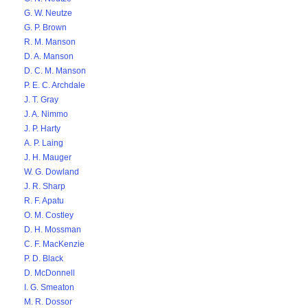
G. W. Neutze
G. P. Brown
R. M. Manson
D. A. Manson
D. C. M. Manson
P. E. C. Archdale
J. T. Gray
J. A. Nimmo
J. P. Harty
A. P. Laing
J. H. Mauger
W. G. Dowland
J. R. Sharp
R. F. Apatu
O. M. Costley
D. H. Mossman
C. F. MacKenzie
P. D. Black
D. McDonnell
I. G. Smeaton
M. R. Dossor