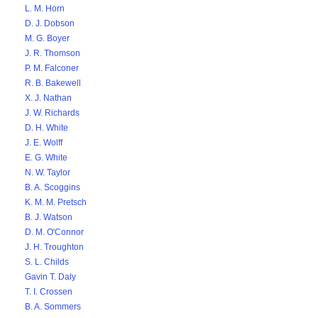
L. M. Horn
D. J. Dobson
M. G. Boyer
J. R. Thomson
P. M. Falconer
R. B. Bakewell
X. J. Nathan
J. W. Richards
D. H. White
J. E. Wolff
E. G. White
N. W. Taylor
B. A. Scoggins
K. M. M. Pretsch
B. J. Watson
D. M. O'Connor
J. H. Troughton
S. L. Childs
Gavin T. Daly
T. I. Crossen
B. A. Sommers