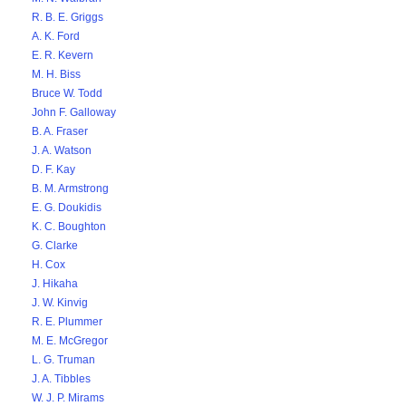
R. B. E. Griggs
A. K. Ford
E. R. Kevern
M. H. Biss
Bruce W. Todd
John F. Galloway
B. A. Fraser
J. A. Watson
D. F. Kay
B. M. Armstrong
E. G. Doukidis
K. C. Boughton
G. Clarke
H. Cox
J. Hikaha
J. W. Kinvig
R. E. Plummer
M. E. McGregor
L. G. Truman
J. A. Tibbles
W. J. P. Mirams