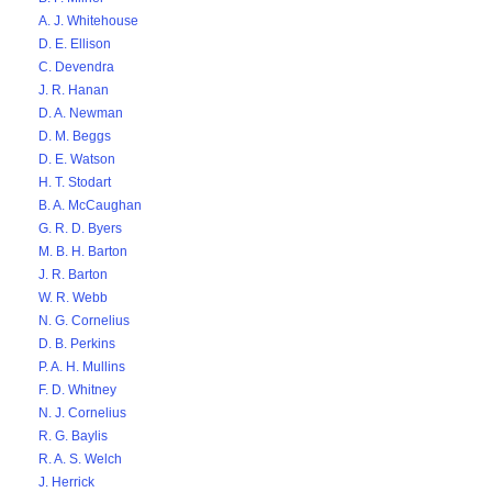
A. J. Whitehouse
D. E. Ellison
C. Devendra
J. R. Hanan
D. A. Newman
D. M. Beggs
D. E. Watson
H. T. Stodart
B. A. McCaughan
G. R. D. Byers
M. B. H. Barton
J. R. Barton
W. R. Webb
N. G. Cornelius
D. B. Perkins
P. A. H. Mullins
F. D. Whitney
N. J. Cornelius
R. G. Baylis
R. A. S. Welch
J. Herrick