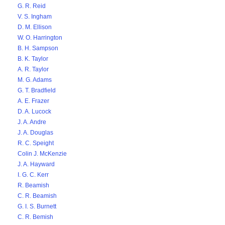
G. R. Reid
V. S. Ingham
D. M. Ellison
W. O. Harrington
B. H. Sampson
B. K. Taylor
A. R. Taylor
M. G. Adams
G. T. Bradfield
A. E. Frazer
D. A. Lucock
J. A. Andre
J. A. Douglas
R. C. Speight
Colin J. McKenzie
J. A. Hayward
I. G. C. Kerr
R. Beamish
C. R. Beamish
G. I. S. Burnett
C. R. Bemish