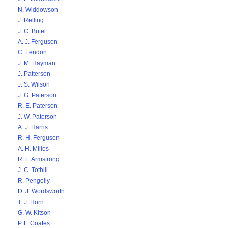
N. Widdowson
J. Relling
J. C. Butel
A. J. Ferguson
C. Lendon
J. M. Hayman
J. Patterson
J. S. Wilson
J. G. Paterson
R. E. Paterson
J. W. Paterson
A. J. Harris
R. H. Ferguson
A. H. Milles
R. F. Armstrong
J. C. Tothill
R. Pengelly
D. J. Wordsworth
T. J. Horn
G. W. Kitson
P. F. Coates