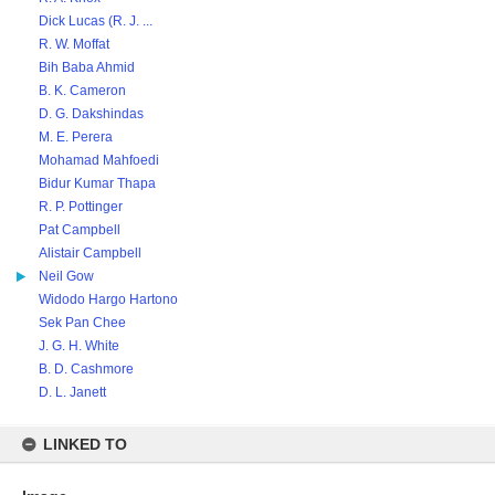
Dick Lucas (R. J. ...
R. W. Moffat
Bih Baba Ahmid
B. K. Cameron
D. G. Dakshindas
M. E. Perera
Mohamad Mahfoedi
Bidur Kumar Thapa
R. P. Pottinger
Pat Campbell
Alistair Campbell
Neil Gow
Widodo Hargo Hartono
Sek Pan Chee
J. G. H. White
B. D. Cashmore
D. L. Janett
LINKED TO