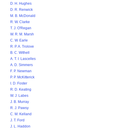
D. H. Hughes
D. R. Renwick
M. B. McDonald
R. W. Clarke
T. J. O'Regan
W. R. M. Marsh
C. W. Earle
R. P. A. Trolove
B. C. Withell
A. T. I. Lascelles
A. D. Simmers
F. P. Newman
P. P. McKitterick
I. D. Foster
R. D. Keating
W. J. Labes
J. B. Murray
R. J. Pawsy
C. M. Kelland
J. T. Ford
J. L. Haddon