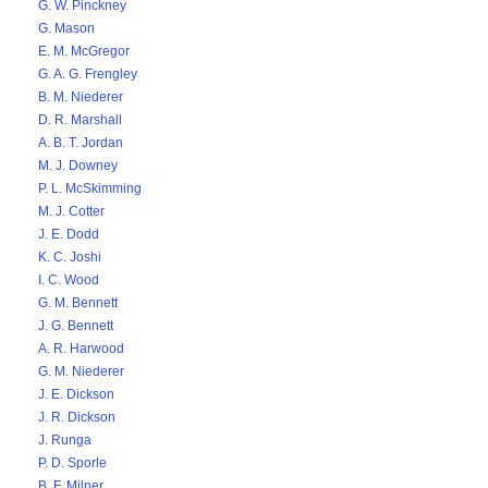
G. W. Pinckney
G. Mason
E. M. McGregor
G. A. G. Frengley
B. M. Niederer
D. R. Marshall
A. B. T. Jordan
M. J. Downey
P. L. McSkimming
M. J. Cotter
J. E. Dodd
K. C. Joshi
I. C. Wood
G. M. Bennett
J. G. Bennett
A. R. Harwood
G. M. Niederer
J. E. Dickson
J. R. Dickson
J. Runga
P. D. Sporle
B. F. Milner