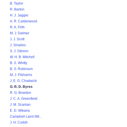
B. Taylor
R. Barton
H. J. Jagger
A. R. Calderwood
R. A. Firth
M. J. Dalmer
J. J. Scott
J. Smailes
S. J. Gibson
W. H. B. Mitchell
B. S. Whitty
B. S. Robinson
M. J. Fitzharris
J. E. G. Chadwick
G. R. D. Byres
R. G. Bowden
J. C. A. Greenfield
J. M. Scanlan
E. D. Wikaira
Campbell Laird Mit...
J. H. Corkill