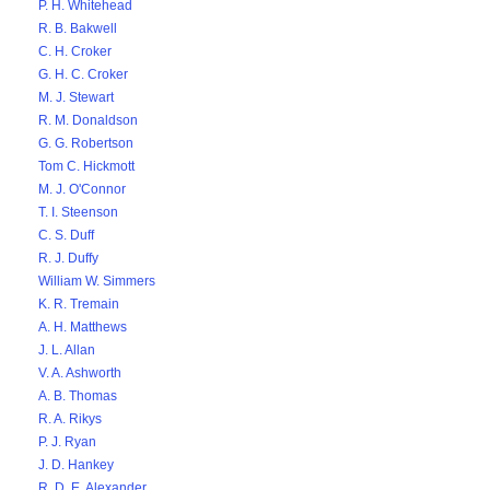
P. H. Whitehead
R. B. Bakwell
C. H. Croker
G. H. C. Croker
M. J. Stewart
R. M. Donaldson
G. G. Robertson
Tom C. Hickmott
M. J. O'Connor
T. I. Steenson
C. S. Duff
R. J. Duffy
William W. Simmers
K. R. Tremain
A. H. Matthews
J. L. Allan
V. A. Ashworth
A. B. Thomas
R. A. Rikys
P. J. Ryan
J. D. Hankey
R. D. E. Alexander