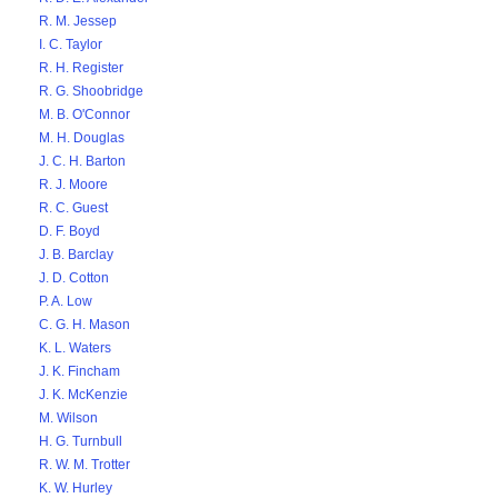
R. M. Jessep
I. C. Taylor
R. H. Register
R. G. Shoobridge
M. B. O'Connor
M. H. Douglas
J. C. H. Barton
R. J. Moore
R. C. Guest
D. F. Boyd
J. B. Barclay
J. D. Cotton
P. A. Low
C. G. H. Mason
K. L. Waters
J. K. Fincham
J. K. McKenzie
M. Wilson
H. G. Turnbull
R. W. M. Trotter
K. W. Hurley