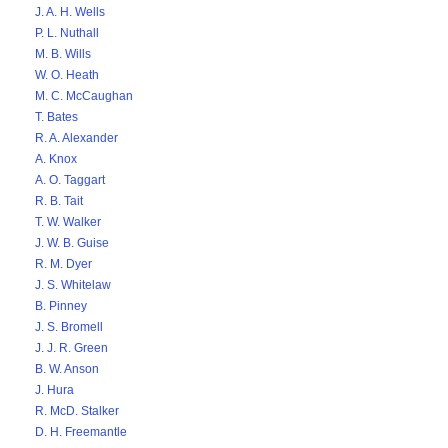
J. A. H. Wells
P. L. Nuthall
M. B. Wills
W. O. Heath
M. C. McCaughan
T. Bates
R. A. Alexander
A. Knox
A. O. Taggart
R. B. Tait
T. W. Walker
J. W. B. Guise
R. M. Dyer
J. S. Whitelaw
B. Pinney
J. S. Bromell
J. J. R. Green
B. W. Anson
J. Hura
R. McD. Stalker
D. H. Freemantle