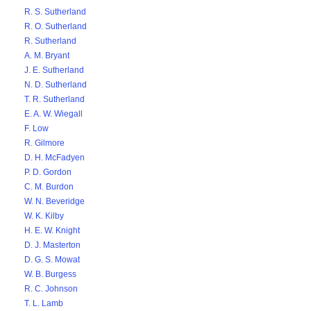
R. S. Sutherland
R. O. Sutherland
R. Sutherland
A. M. Bryant
J. E. Sutherland
N. D. Sutherland
T. R. Sutherland
E. A. W. Wiegall
F. Low
R. Gilmore
D. H. McFadyen
P. D. Gordon
C. M. Burdon
W. N. Beveridge
W. K. Kilby
H. E. W. Knight
D. J. Masterton
D. G. S. Mowat
W. B. Burgess
R. C. Johnson
T. L. Lamb