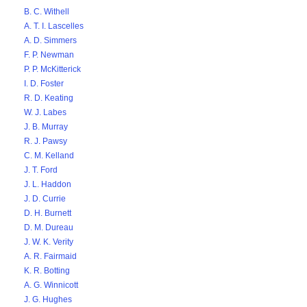
B. C. Withell
A. T. I. Lascelles
A. D. Simmers
F. P. Newman
P. P. McKitterick
I. D. Foster
R. D. Keating
W. J. Labes
J. B. Murray
R. J. Pawsy
C. M. Kelland
J. T. Ford
J. L. Haddon
J. D. Currie
D. H. Burnett
D. M. Dureau
J. W. K. Verity
A. R. Fairmaid
K. R. Botting
A. G. Winnicott
J. G. Hughes