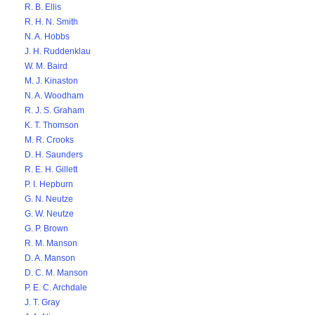
R. B. Ellis
R. H. N. Smith
N. A. Hobbs
J. H. Ruddenklau
W. M. Baird
M. J. Kinaston
N. A. Woodham
R. J. S. Graham
K. T. Thomson
M. R. Crooks
D. H. Saunders
R. E. H. Gillett
P. I. Hepburn
G. N. Neutze
G. W. Neutze
G. P. Brown
R. M. Manson
D. A. Manson
D. C. M. Manson
P. E. C. Archdale
J. T. Gray