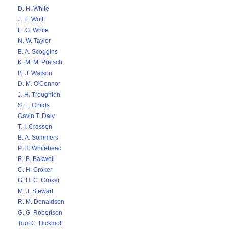
D. H. White
J. E. Wolff
E. G. White
N. W. Taylor
B. A. Scoggins
K. M. M. Pretsch
B. J. Watson
D. M. O'Connor
J. H. Troughton
S. L. Childs
Gavin T. Daly
T. I. Crossen
B. A. Sommers
P. H. Whitehead
R. B. Bakwell
C. H. Croker
G. H. C. Croker
M. J. Stewart
R. M. Donaldson
G. G. Robertson
Tom C. Hickmott