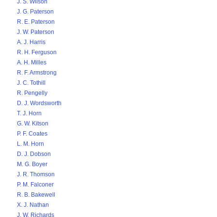
J. S. Wilson
J. G. Paterson
R. E. Paterson
J. W. Paterson
A. J. Harris
R. H. Ferguson
A. H. Milles
R. F. Armstrong
J. C. Tothill
R. Pengelly
D. J. Wordsworth
T. J. Horn
G. W. Kitson
P. F. Coates
L. M. Horn
D. J. Dobson
M. G. Boyer
J. R. Thomson
P. M. Falconer
R. B. Bakewell
X. J. Nathan
J. W. Richards