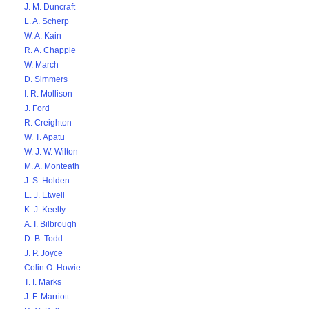
J. M. Duncraft
L. A. Scherp
W. A. Kain
R. A. Chapple
W. March
D. Simmers
I. R. Mollison
J. Ford
R. Creighton
W. T. Apatu
W. J. W. Wilton
M. A. Monteath
J. S. Holden
E. J. Etwell
K. J. Keelty
A. I. Bilbrough
D. B. Todd
J. P. Joyce
Colin O. Howie
T. I. Marks
J. F. Marriott