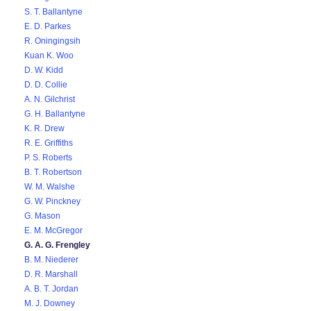
S. T. Ballantyne
E. D. Parkes
R. Oningingsih
Kuan K. Woo
D. W. Kidd
D. D. Collie
A. N. Gilchrist
G. H. Ballantyne
K. R. Drew
R. E. Griffiths
P. S. Roberts
B. T. Robertson
W. M. Walshe
G. W. Pinckney
G. Mason
E. M. McGregor
G. A. G. Frengley
B. M. Niederer
D. R. Marshall
A. B. T. Jordan
M. J. Downey