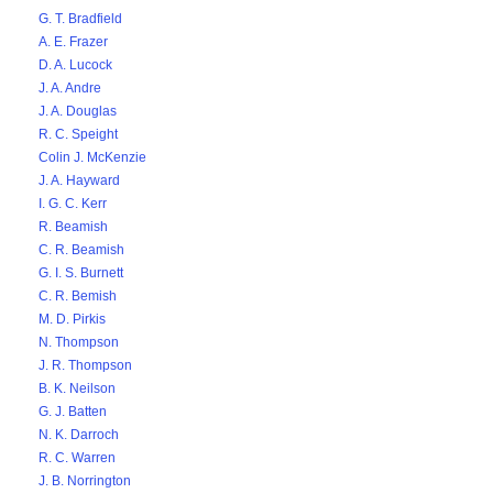
G. T. Bradfield
A. E. Frazer
D. A. Lucock
J. A. Andre
J. A. Douglas
R. C. Speight
Colin J. McKenzie
J. A. Hayward
I. G. C. Kerr
R. Beamish
C. R. Beamish
G. I. S. Burnett
C. R. Bemish
M. D. Pirkis
N. Thompson
J. R. Thompson
B. K. Neilson
G. J. Batten
N. K. Darroch
R. C. Warren
J. B. Norrington