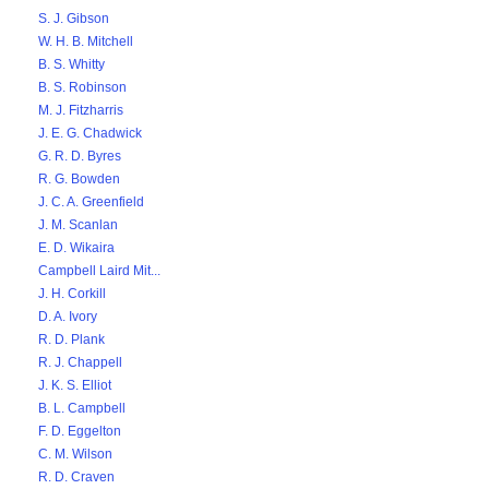
S. J. Gibson
W. H. B. Mitchell
B. S. Whitty
B. S. Robinson
M. J. Fitzharris
J. E. G. Chadwick
G. R. D. Byres
R. G. Bowden
J. C. A. Greenfield
J. M. Scanlan
E. D. Wikaira
Campbell Laird Mit...
J. H. Corkill
D. A. Ivory
R. D. Plank
R. J. Chappell
J. K. S. Elliot
B. L. Campbell
F. D. Eggelton
C. M. Wilson
R. D. Craven