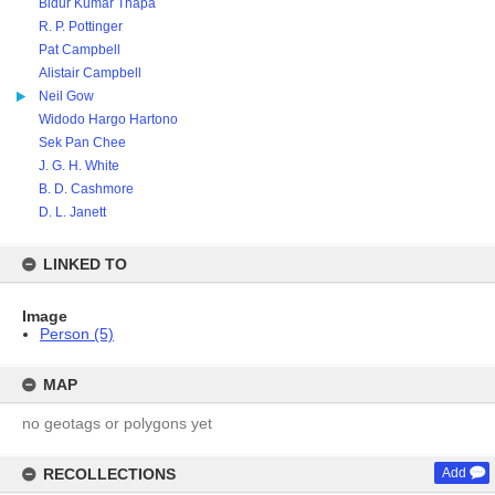
Bidur Kumar Thapa
R. P. Pottinger
Pat Campbell
Alistair Campbell
Neil Gow
Widodo Hargo Hartono
Sek Pan Chee
J. G. H. White
B. D. Cashmore
D. L. Janett
LINKED TO
Image
Person (5)
MAP
no geotags or polygons yet
RECOLLECTIONS
Add