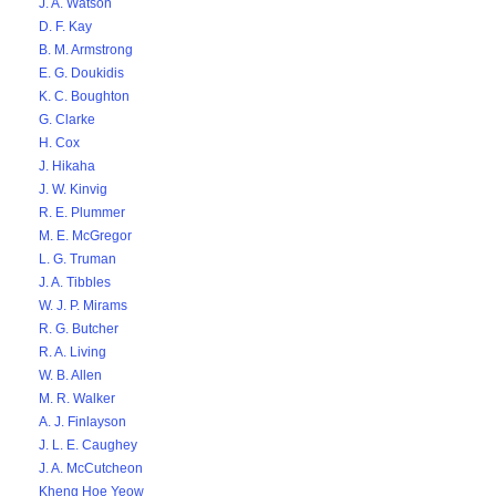
J. A. Watson
D. F. Kay
B. M. Armstrong
E. G. Doukidis
K. C. Boughton
G. Clarke
H. Cox
J. Hikaha
J. W. Kinvig
R. E. Plummer
M. E. McGregor
L. G. Truman
J. A. Tibbles
W. J. P. Mirams
R. G. Butcher
R. A. Living
W. B. Allen
M. R. Walker
A. J. Finlayson
J. L. E. Caughey
J. A. McCutcheon
Kheng Hoe Yeow