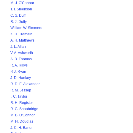
M. J. O'Connor
T. I. Steenson
C. S. Duff
R. J. Duffy
William W. Simmers
K. R. Tremain
A. H. Matthews
J. L. Allan
V. A. Ashworth
A. B. Thomas
R. A. Rikys
P. J. Ryan
J. D. Hankey
R. D. E. Alexander
R. M. Jessep
I. C. Taylor
R. H. Register
R. G. Shoobridge
M. B. O'Connor
M. H. Douglas
J. C. H. Barton