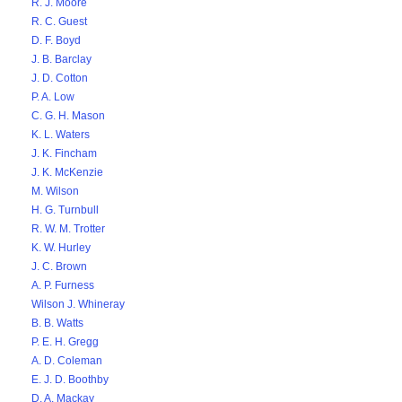
R. J. Moore
R. C. Guest
D. F. Boyd
J. B. Barclay
J. D. Cotton
P. A. Low
C. G. H. Mason
K. L. Waters
J. K. Fincham
J. K. McKenzie
M. Wilson
H. G. Turnbull
R. W. M. Trotter
K. W. Hurley
J. C. Brown
A. P. Furness
Wilson J. Whineray
B. B. Watts
P. E. H. Gregg
A. D. Coleman
E. J. D. Boothby
D. A. Mackay