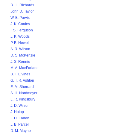
B . L. Richards
John D. Taylor
W. B. Purvis
J. K. Coates
I. S. Ferguson
J. K. Woods
P. B. Newell
A. R. Wilson
D. S. McKenzie
J. S. Rennie
M. A. MacFarlane
B. F. Elvines
G. T. R. Ashton
E. M. Sherrard
A. H. Nordmeyer
L. R. Kingsbury
J. D. Wilson
J. Hotop
J. D. Eaden
J. B. Parcell
D. M. Mayne