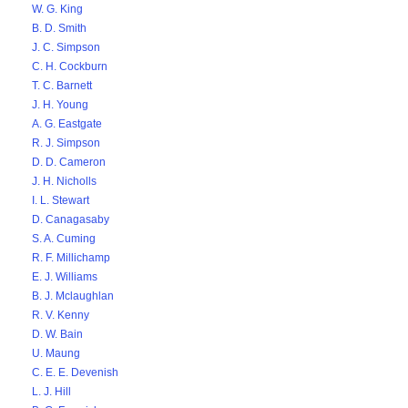
W. G. King
B. D. Smith
J. C. Simpson
C. H. Cockburn
T. C. Barnett
J. H. Young
A. G. Eastgate
R. J. Simpson
D. D. Cameron
J. H. Nicholls
I. L. Stewart
D. Canagasaby
S. A. Cuming
R. F. Millichamp
E. J. Williams
B. J. Mclaughlan
R. V. Kenny
D. W. Bain
U. Maung
C. E. E. Devenish
L. J. Hill