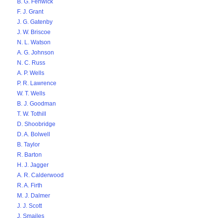
B. G. Fenwick
F. J. Grant
J. G. Gatenby
J. W. Briscoe
N. L. Watson
A. G. Johnson
N. C. Russ
A. P. Wells
P. R. Lawrence
W. T. Wells
B. J. Goodman
T. W. Tothill
D. Shoobridge
D. A. Bolwell
B. Taylor
R. Barton
H. J. Jagger
A. R. Calderwood
R. A. Firth
M. J. Dalmer
J. J. Scott
J. Smailes