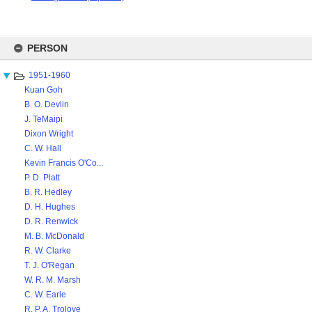
Skip
to
PERSON
content
1951-1960
Kuan Goh
B. O. Devlin
J. TeMaipi
Dixon Wright
C. W. Hall
Kevin Francis O'Co...
P. D. Platt
B. R. Hedley
D. H. Hughes
D. R. Renwick
M. B. McDonald
R. W. Clarke
T. J. O'Regan
W. R. M. Marsh
C. W. Earle
R. P. A. Trolove