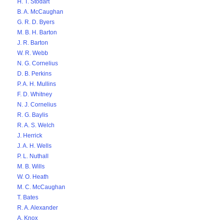
H. T. Stodart
B. A. McCaughan
G. R. D. Byers
M. B. H. Barton
J. R. Barton
W. R. Webb
N. G. Cornelius
D. B. Perkins
P. A. H. Mullins
F. D. Whitney
N. J. Cornelius
R. G. Baylis
R. A. S. Welch
J. Herrick
J. A. H. Wells
P. L. Nuthall
M. B. Wills
W. O. Heath
M. C. McCaughan
T. Bates
R. A. Alexander
A. Knox