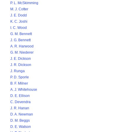
P. L. McSkimming
M. J. Cotter
J. E. Dodd
K. C. Joshi
I. C. Wood
G. M. Bennett
J. G. Bennett
A. R. Harwood
G. M. Niederer
J. E. Dickson
J. R. Dickson
J. Runga
P. D. Sporle
B. F. Milner
A. J. Whitehouse
D. E. Ellison
C. Devendra
J. R. Hanan
D. A. Newman
D. M. Beggs
D. E. Watson