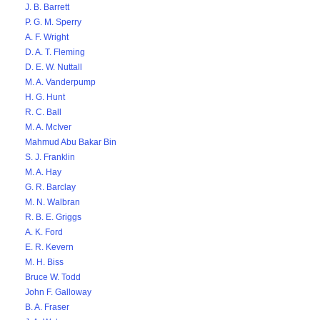
J. B. Barrett
P. G. M. Sperry
A. F. Wright
D. A. T. Fleming
D. E. W. Nuttall
M. A. Vanderpump
H. G. Hunt
R. C. Ball
M. A. McIver
Mahmud Abu Bakar Bin
S. J. Franklin
M. A. Hay
G. R. Barclay
M. N. Walbran
R. B. E. Griggs
A. K. Ford
E. R. Kevern
M. H. Biss
Bruce W. Todd
John F. Galloway
B. A. Fraser