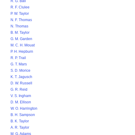
R. G. Ball
R. F. Clulee
P. W. Taylor
N. F. Thomas
N. Thomas
B. M. Taylor
G. M. Garden
M. C. H. Mouat
P. H. Hepburn
R. P. Trail
G. T. Mars
S. D. Morice
K. T. Jagusch
D. W. Russell
G. R. Reid
V. S. Ingham
D. M. Ellison
W. O. Harrington
B. H. Sampson
B. K. Taylor
A. R. Taylor
M. G. Adams