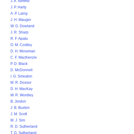
J. A. Nimmo
J. P. Harty
A. P. Laing
J. H. Mauger
W. G. Dowland
J. R. Sharp
R. F. Apatu
O. M. Costley
D. H. Mossman
C. F. MacKenzie
P. D. Black
D. McDonnell
I. G. Smeaton
M. R. Dossor
D. H. MacKay
W. R. Wordley
B. Jordon
J. B. Buxton
J. M. Scott
M. J. Sim
R. D. Sutherland
T. G. Sutherland