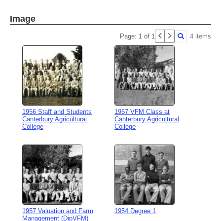
Image
Page: 1 of 1
4 items
1956 Staff and Students
1957 VFM Class at
Canterbury Agricultural
Canterbury Agricultural
College
College
1957 Valuation and Farm
1954 Degree 1
Management (DipVFM)