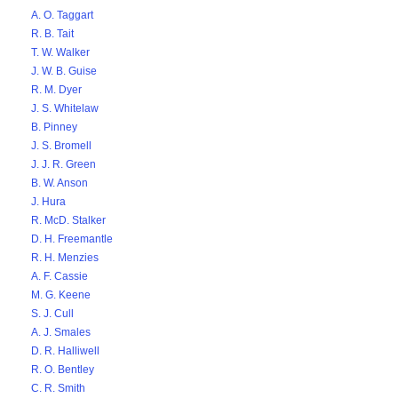
A. O. Taggart
R. B. Tait
T. W. Walker
J. W. B. Guise
R. M. Dyer
J. S. Whitelaw
B. Pinney
J. S. Bromell
J. J. R. Green
B. W. Anson
J. Hura
R. McD. Stalker
D. H. Freemantle
R. H. Menzies
A. F. Cassie
M. G. Keene
S. J. Cull
A. J. Smales
D. R. Halliwell
R. O. Bentley
C. R. Smith