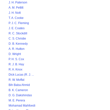
J. H. Paterson
A. M. Pettitt
J. H. Nott
T. A. Cooke
P. J. C. Fleming
J. E. Coates
R. C. Stockdill
C. S. Christie
D. B. Kennedy
A. R. Hutton
D. Wright
P. H. S. Cox
R. J. B. Hay
R. A. Knox
Dick Lucas (R. J. ...
R. W. Moffat
Bih Baba Ahmid
B. K. Cameron
D. G. Dakshindas
M. E. Perera
Mohamad Mahfoedi