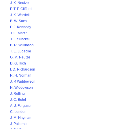
J. K. Neutze
P. T. P. Clifford
J. K. Wardell
B. W. Such
P. J. Kennedy
J. C. Martin
J. J. Sunckell
B. R. Wilkinson
T. E. Ludecke
G. M. Neutze
D. G. Rich
I. D. Richardson
R. H. Norman
J. P. Widdowson
N. Widdowson
J. Relling
J. C. Butel
A. J. Ferguson
C. Lendon
J. M. Hayman
J. Patterson