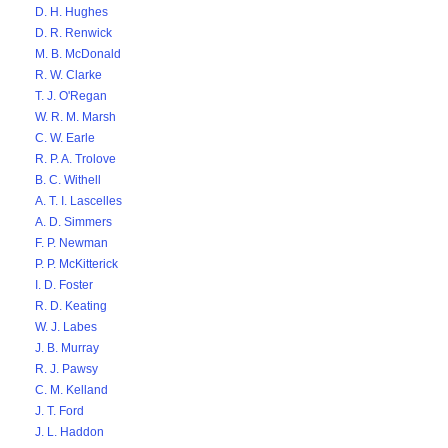
D. H. Hughes
D. R. Renwick
M. B. McDonald
R. W. Clarke
T. J. O'Regan
W. R. M. Marsh
C. W. Earle
R. P. A. Trolove
B. C. Withell
A. T. I. Lascelles
A. D. Simmers
F. P. Newman
P. P. McKitterick
I. D. Foster
R. D. Keating
W. J. Labes
J. B. Murray
R. J. Pawsy
C. M. Kelland
J. T. Ford
J. L. Haddon