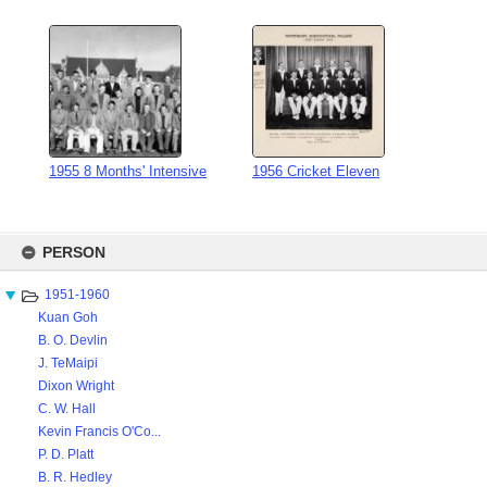
1955 8 Months' Intensive
1956 Cricket Eleven
Skip
to
PERSON
content
1951-1960
Kuan Goh
B. O. Devlin
J. TeMaipi
Dixon Wright
C. W. Hall
Kevin Francis O'Co...
P. D. Platt
B. R. Hedley