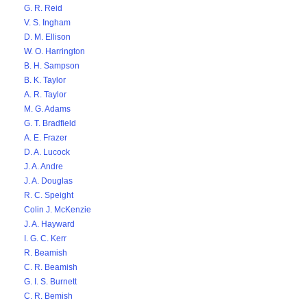
G. R. Reid
V. S. Ingham
D. M. Ellison
W. O. Harrington
B. H. Sampson
B. K. Taylor
A. R. Taylor
M. G. Adams
G. T. Bradfield
A. E. Frazer
D. A. Lucock
J. A. Andre
J. A. Douglas
R. C. Speight
Colin J. McKenzie
J. A. Hayward
I. G. C. Kerr
R. Beamish
C. R. Beamish
G. I. S. Burnett
C. R. Bemish