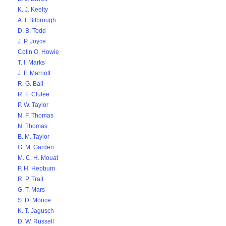
K. J. Keelty
A. I. Bilbrough
D. B. Todd
J. P. Joyce
Colin O. Howie
T. I. Marks
J. F. Marriott
R. G. Ball
R. F. Clulee
P. W. Taylor
N. F. Thomas
N. Thomas
B. M. Taylor
G. M. Garden
M. C. H. Mouat
P. H. Hepburn
R. P. Trail
G. T. Mars
S. D. Morice
K. T. Jagusch
D. W. Russell