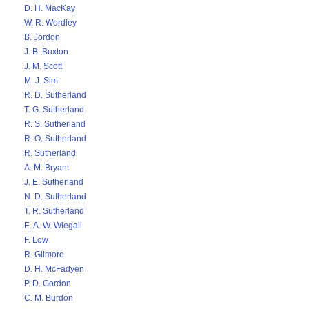
D. H. MacKay
W. R. Wordley
B. Jordon
J. B. Buxton
J. M. Scott
M. J. Sim
R. D. Sutherland
T. G. Sutherland
R. S. Sutherland
R. O. Sutherland
R. Sutherland
A. M. Bryant
J. E. Sutherland
N. D. Sutherland
T. R. Sutherland
E. A. W. Wiegall
F. Low
R. Gilmore
D. H. McFadyen
P. D. Gordon
C. M. Burdon