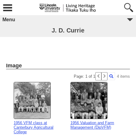
Menu
J. D. Currie
Image
Page: 1 of 1
4 items
1956 VFM class at
1956 Valuation and Farm
Canterbury Agricultural
Management (DipVFM)
College