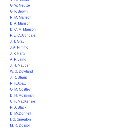
G. W. Neutze
G. P. Brown
R. M. Manson
D. A. Manson
D. C. M. Manson
P. E. C. Archdale
J. T. Gray
J. A. Nimmo
J. P. Harty
A. P. Laing
J. H. Mauger
W. G. Dowland
J. R. Sharp
R. F. Apatu
O. M. Costley
D. H. Mossman
C. F. MacKenzie
P. D. Black
D. McDonnell
I. G. Smeaton
M. R. Dossor