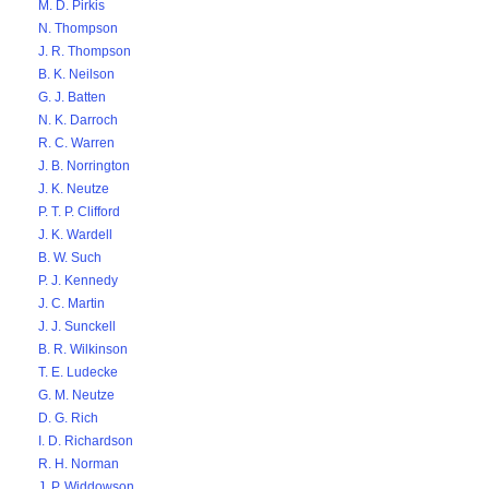
M. D. Pirkis
N. Thompson
J. R. Thompson
B. K. Neilson
G. J. Batten
N. K. Darroch
R. C. Warren
J. B. Norrington
J. K. Neutze
P. T. P. Clifford
J. K. Wardell
B. W. Such
P. J. Kennedy
J. C. Martin
J. J. Sunckell
B. R. Wilkinson
T. E. Ludecke
G. M. Neutze
D. G. Rich
I. D. Richardson
R. H. Norman
J. P. Widdowson