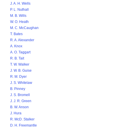
J. A. H. Wells
P. L. Nuthall
M. B. Wills
W. O. Heath
M. C. McCaughan
T. Bates
R. A. Alexander
A. Knox
A. O. Taggart
R. B. Tait
T. W. Walker
J. W. B. Guise
R. M. Dyer
J. S. Whitelaw
B. Pinney
J. S. Bromell
J. J. R. Green
B. W. Anson
J. Hura
R. McD. Stalker
D. H. Freemantle