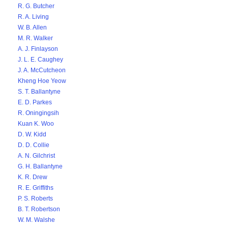
R. G. Butcher
R. A. Living
W. B. Allen
M. R. Walker
A. J. Finlayson
J. L. E. Caughey
J. A. McCutcheon
Kheng Hoe Yeow
S. T. Ballantyne
E. D. Parkes
R. Oningingsih
Kuan K. Woo
D. W. Kidd
D. D. Collie
A. N. Gilchrist
G. H. Ballantyne
K. R. Drew
R. E. Griffiths
P. S. Roberts
B. T. Robertson
W. M. Walshe