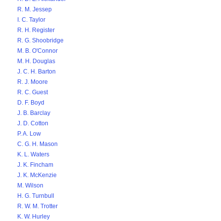
R. M. Jessep
I. C. Taylor
R. H. Register
R. G. Shoobridge
M. B. O'Connor
M. H. Douglas
J. C. H. Barton
R. J. Moore
R. C. Guest
D. F. Boyd
J. B. Barclay
J. D. Cotton
P. A. Low
C. G. H. Mason
K. L. Waters
J. K. Fincham
J. K. McKenzie
M. Wilson
H. G. Turnbull
R. W. M. Trotter
K. W. Hurley