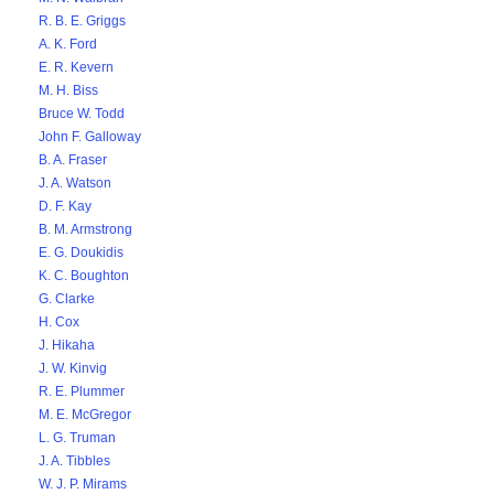
R. B. E. Griggs
A. K. Ford
E. R. Kevern
M. H. Biss
Bruce W. Todd
John F. Galloway
B. A. Fraser
J. A. Watson
D. F. Kay
B. M. Armstrong
E. G. Doukidis
K. C. Boughton
G. Clarke
H. Cox
J. Hikaha
J. W. Kinvig
R. E. Plummer
M. E. McGregor
L. G. Truman
J. A. Tibbles
W. J. P. Mirams