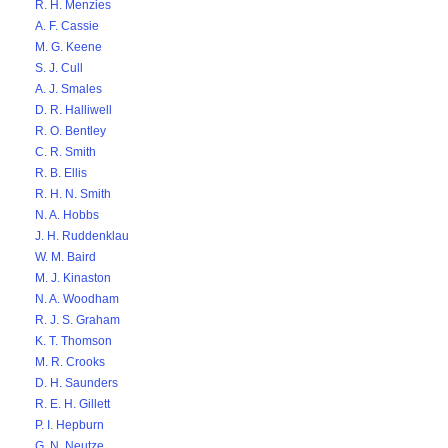
R. H. Menzies
A. F. Cassie
M. G. Keene
S. J. Cull
A. J. Smales
D. R. Halliwell
R. O. Bentley
C. R. Smith
R. B. Ellis
R. H. N. Smith
N. A. Hobbs
J. H. Ruddenklau
W. M. Baird
M. J. Kinaston
N. A. Woodham
R. J. S. Graham
K. T. Thomson
M. R. Crooks
D. H. Saunders
R. E. H. Gillett
P. I. Hepburn
G. N. Neutze