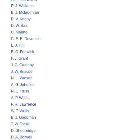
E. J. Williams
B. J. Mclaughlan
R. V. Kenny
D. W. Bain
U. Maung
C. E. E. Devenish
L. J. Hill
B. G. Fenwick
F. J. Grant
J. G. Gatenby
J. W. Briscoe
N. L. Watson
A. G. Johnson
N. C. Russ
A. P. Wells
P. R. Lawrence
W. T. Wells
B. J. Goodman
T. W. Tothill
D. Shoobridge
D. A. Bolwell