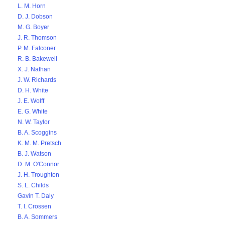
L. M. Horn
D. J. Dobson
M. G. Boyer
J. R. Thomson
P. M. Falconer
R. B. Bakewell
X. J. Nathan
J. W. Richards
D. H. White
J. E. Wolff
E. G. White
N. W. Taylor
B. A. Scoggins
K. M. M. Pretsch
B. J. Watson
D. M. O'Connor
J. H. Troughton
S. L. Childs
Gavin T. Daly
T. I. Crossen
B. A. Sommers