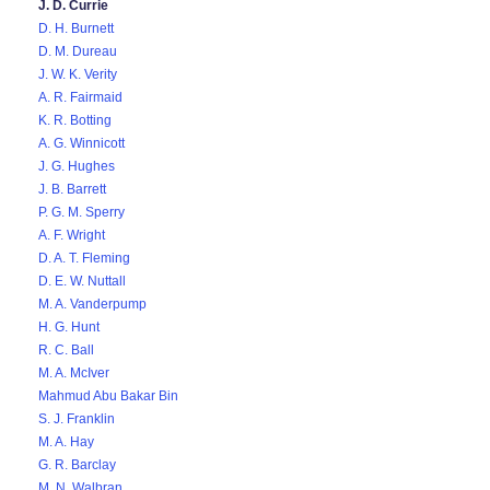
J. D. Currie
D. H. Burnett
D. M. Dureau
J. W. K. Verity
A. R. Fairmaid
K. R. Botting
A. G. Winnicott
J. G. Hughes
J. B. Barrett
P. G. M. Sperry
A. F. Wright
D. A. T. Fleming
D. E. W. Nuttall
M. A. Vanderpump
H. G. Hunt
R. C. Ball
M. A. McIver
Mahmud Abu Bakar Bin
S. J. Franklin
M. A. Hay
G. R. Barclay
M. N. Walbran