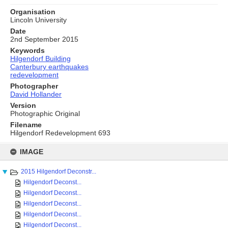
Organisation
Lincoln University
Date
2nd September 2015
Keywords
Hilgendorf Building
Canterbury earthquakes
redevelopment
Photographer
David Hollander
Version
Photographic Original
Filename
Hilgendorf Redevelopment 693
Skip
to
IMAGE
content
2015 Hilgendorf Deconstr...
Hilgendorf Deconst...
Hilgendorf Deconst...
Hilgendorf Deconst...
Hilgendorf Deconst...
Hilgendorf Deconst...