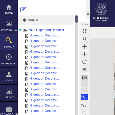
Skip
to
content
HOME
IMAGE
TOOLS
BROWSE ALL
2015 Hilgendorf Deconstr...
Hilgendorf Deconst...
Expand/collapse
Hilgendorf Deconst...
Hilgendorf Deconst...
SEARCH
Hilgendorf Deconst...
Hilgendorf Deconst...
Hilgendorf Deconst...
MY HISTORY
Hilgendorf Deconst...
Hilgendorf Deconst...
13%
Hilgendorf Deconst...
LOGIN
Hilgendorf Deconst...
Hilgendorf Deconst...
Hilgendorf Deconst...
UPLOAD
Hilgendorf Deconst...
Hilgendorf Deconst...
Hilgendorf Deconst...
CROWDSOURCE