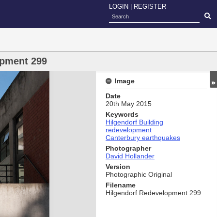
LOGIN
|
REGISTER
opment 299
Image
Date
20th May 2015
Keywords
Hilgendorf Building
redevelopment
Canterbury earthquakes
Photographer
David Hollander
Version
Photographic Original
Filename
Hilgendorf Redevelopment 299